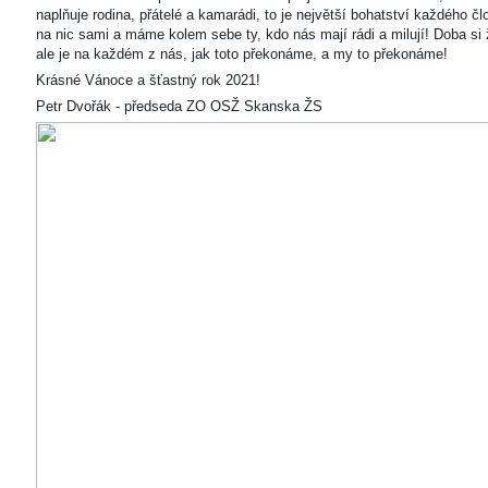
naplňuje rodina, přátelé a kamarádi, to je největší bohatství každého čl
na nic sami a máme kolem sebe ty, kdo nás mají rádi a milují! Doba si ž
ale je na každém z nás, jak toto překonáme, a my to překonáme!
Krásné Vánoce a šťastný rok 2021!
Petr Dvořák - předseda ZO OSŽ Skanska ŽS