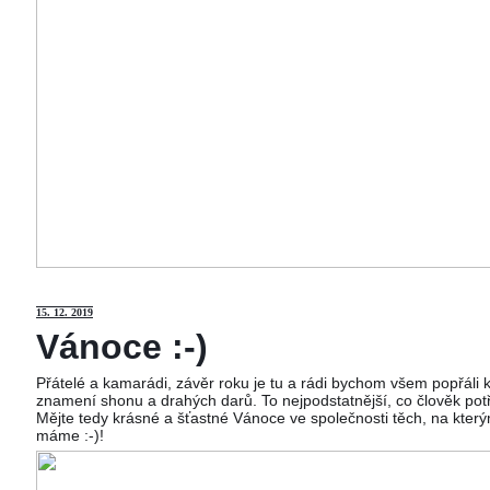
15
. 12. 2019
Vánoce :-)
Přátelé a kamarádi, závěr roku je tu a rádi bychom všem popřáli
znamení shonu a drahých darů. To nejpodstatnější, co člověk potř
Mějte tedy krásné a šťastné Vánoce ve společnosti těch, na kterým
máme :-)!