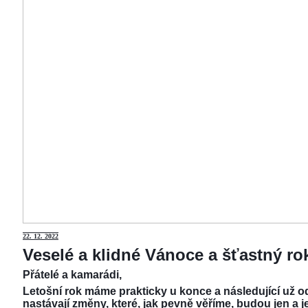
22.
12. 2022
Veselé a klidné Vánoce a šťastný r
Přátelé a kamarádi,
Letošní rok máme prakticky u konce a následující už od
nastávají změny, které, jak pevně věříme, budou jen a j