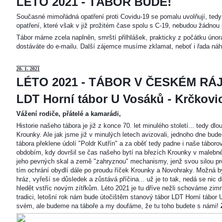
LÉTO 2021 - TÁBOR BUDE!
Současné mimořádná opatření proti Covidu-19 se pomalu uvolňují, tedy 
opatření, které však v již prožitém čase spolu s C-19, nebudou žádnou 
Tábor máme zcela naplněn, smrští přilhlášek, prakticky z počátku únor
dostáváte do e-mailu. Další zájemce musíme zklamat, neboť i řada náh
20
. 1. 2021
LÉTO 2021 - TÁBOR V ČESKÉM RÁJ
LDT Horní tábor U Vosáků - Krčkovice
Vážení rodiče, přátelé a kamarádi,
Historie našeho tábora je již z konce 70. let minulého století... tedy d
Krounky. Ale jak jsme již v minulých letech avizovali, jednoho dne bu
tábora překlene údolí "Poldr Kutřín" a za oběť tedy padne i naše tábor
obdobím, kdy dovršil se čas našeho bytí na březích Krounky v malebné
jeho pevných skal a země "zahryznou" mechanismy, jenž svou silou pro
tím ochrání obydlí dále po proudu říček Krounky a Novohraky. Možná by 
hráz, vyřeší se důsledek a zůstává příčina... už je to tak, nedá se nic d
hledět vstříc novým zítřkům. Léto 2021 je tu dříve nežli schováme zimn
tradici, letošní rok nám bude útočištěm stanový tábor LDT Horní tábo
svém, ale budeme na táboře a my doufáme, že tu toho budete s námi!
Z