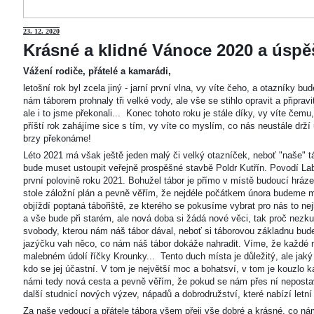
23
. 12. 2020
Krásné a klidné Vánoce 2020 a úspěš
Vážení rodiče, přátelé a kamarádi,
letošní rok byl zcela jiný - jarní první vlna, vy víte čeho, a otazníky 
nám táborem prohnaly tři velké vody, ale vše se stihlo opravit a připravi
ale i to jsme překonali... Konec tohoto roku je stále díky, vy víte čemu
příští rok zahájíme sice s tím, vy víte co myslím, co nás neustále drží
brzy překonáme!
Léto 2021 má však ještě jeden malý či velký otazníček, neboť "naše"
bude muset ustoupit veřejně prospěšné stavbě Poldr Kutřín. Povodí Labe 
první polovině roku 2021. Bohužel tábor je přímo v místě budoucí hráze,
stole záložní plán a pevně věřím, že nejdéle počátkem února budeme m
objíždí poptaná tábořiště, ze kterého se pokusíme vybrat pro nás to n
a vše bude při starém, ale nová doba si žádá nové věci, tak proč nezkus
svobody, kterou nám náš tábor dával, neboť si táborovou základnu bu
jazýčku vah něco, co nám náš tábor dokáže nahradit. Víme, že každé m
malebném údolí říčky Krounky... Tento duch místa je důležitý, ale jaký
kdo se jej účastní. V tom je největší moc a bohatsví, v tom je kouzlo 
námi tedy nová cesta a pevně věřím, že pokud se nám přes ní nepostaví
další studnicí nových výzev, nápadů a dobrodružství, které nabízí letní
Za naše vedoucí a přátele tábora všem přeji vše dobré a krásné, co ná