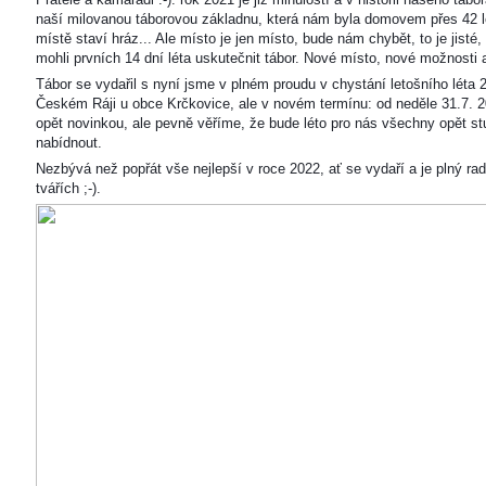
naší milovanou táborovou základnu, která nám byla domovem přes 42 l
místě staví hráz... Ale místo je jen místo, bude nám chybět, to je jisté
mohli prvních 14 dní léta uskutečnit tábor. Nové místo, nové možnosti
Tábor se vydařil s nyní jsme v plném proudu v chystání letošního léta 
Českém Ráji u obce Krčkovice, ale v novém termínu: od neděle 31.7. 2
opět novinkou, ale pevně věříme, že bude léto pro nás všechny opět s
nabídnout.
Nezbývá než popřát vše nejlepší v roce 2022, ať se vydaří a je plný ra
tvářích ;-).