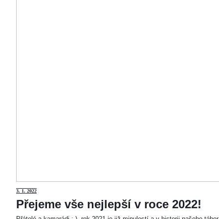
3
. 1. 2022
Přejeme vše nejlepší v roce 2022!
Přátelé a kamarádi :-). rok 2021 je již minulostí a v historii našeho táb