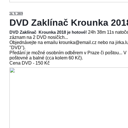
24
. 9. 2019
DVD Zaklínač Krounka 201
24h 38m 11s natoče
DVD Zaklínač Krounka 2018 je hotové!
záznam na 2 DVD nosičích...
Objednávejte na emailu krounka@email.cz nebo na jirka.l
"DVD").
Předání je možné osobním odběrem v Praze či poštou... V
poštovné a balné (cca kolem 60 Kč).
Cena
DVD - 150 Kč