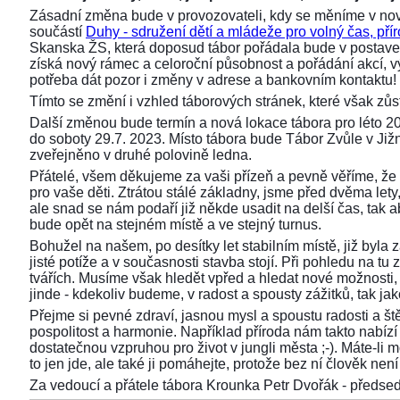
Zásadní změna bude v provozovateli, kdy se měníme v nov
součástí
Duhy - sdružení dětí a mládeže pro volný čas, přír
Skanska ŽS, která doposud tábor pořádala bude v postaven
získá nový rámec a celoroční působnost a pořádání akcí,
potřeba dát pozor i změny v adrese a bankovním kontaktu!
Tímto se změní i vzhled táborových stránek, které však z
Další změnou bude termín a nová lokace tábora pro léto 2
do soboty 29.7. 2023. Místo tábora bude Tábor Zvůle v Již
zveřejněno v druhé polovině ledna.
Přátelé, všem děkujeme za vaši přízeň a pevně věříme, že 
pro vaše děti. Ztrátou stálé základny, jsme před dvěma lety, 
ale snad se nám podaří již někde usadit na delší čas, tak aby
bude opět na stejném místě a ve stejný turnus.
Bohužel na našem, po desítky let stabilním místě, již byla
jisté potíže a v současnosti stavba stojí. Při pohledu na 
tvářích. Musíme však hledět vpřed a hledat nové možnosti,
jinde - kdekoliv budeme, v radost a spousty zážitků, tak ja
Přejme si pevné zdraví, jasnou mysl a spoustu radosti a ště
pospolitost a harmonie. Například příroda nám takto nabízí s
dostatečnou vzpruhou pro život v jungli města ;-). Máte-li 
to jen jde, ale také ji pomáhejte, protože bez ní člověk není 
Za vedoucí a přátele tábora Krounka Petr Dvořák - před