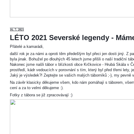
16. 7. 2021
LÉTO 2021 Severské legendy - Mám
Přátelé a kamarádi,
další rok je za námi a oproti těm předešlým byl přeci jen dosti jiný. Z
byla jinak. Bohužel po dlouhých 45 letech jsme přišli o naší tradiční t
Nakonec jsme našli tábor v blízkosti obce Krčkovice - Hrubá Skála v Č
prostředí, kádr vedoucích v porovnání s tím, který byl před třemi lety,
Jaký je výsledek?! Zeptejte se vašich malých táborníků ;-), my pevně v
Na závěr klasicky děkujeme všem, kdo nám pomáhají s táborem, všem
cení a za to velmi děkujeme :).
Fotky z tábora se již zpracovávají :)