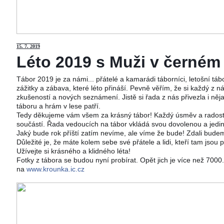
15
. 7. 2019
Léto 2019 s Muži v černém j
Tábor 2019 je za námi... přátelé a kamarádi táborníci, letošní tá
zážitky a zábava, které léto přináší. Pevně věřím, že si každý z ná
zkušeností a nových seznámení. Jistě si řada z nás přivezla i něj
táboru a hrám v lese patří.
Tedy děkujeme vám všem za krásný tábor! Každý úsměv a radost 
součástí. Řada vedoucích na tábor vkládá svou dovolenou a jedi
Jaký bude rok příští zatím nevíme, ale víme že bude! Zdali budeme
Důležité je, že máte kolem sebe své přátele a lidi, kteří tam jsou 
Užívejte si krásného a klidného léta!
Fotky z tábora se budou nyní probírat. Opět jich je více než 700
na
www.krounka.ic.cz