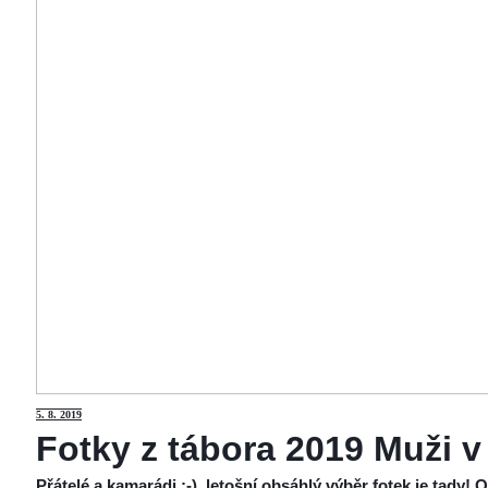
5
. 8. 2019
Fotky z tábora 2019 Muži v
Přátelé a kamarádi :-), letošní obsáhlý výběr fotek je tady!