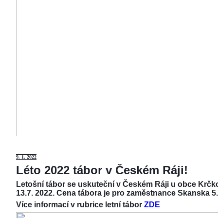
9
. 1. 2022
Léto 2022 tábor v Českém Ráji!
Letošní tábor se uskuteční v Českém Ráji u obce Krčko
13.7. 2022. Cena tábora je pro zaměstnance Skanska 5.
Více informací v rubrice letní tábor
ZDE