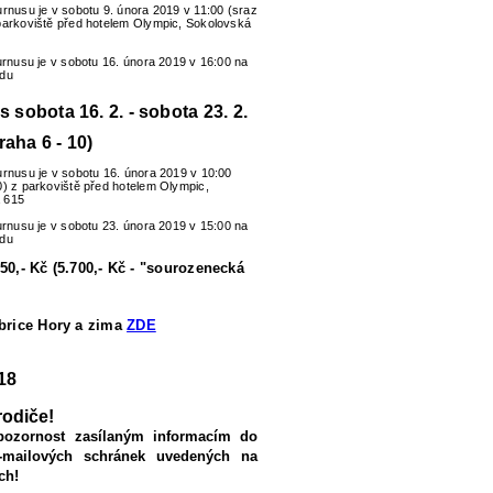
urnusu je v sobotu 9. února 2019 v 11:00 (sraz
parkoviště před hotelem Olympic, Sokolovská
turnusu je v sobotu 16. února 2019 v 16:00 na
zdu
us sobota 16. 2. - sobota 23. 2.
raha 6 - 10)
urnusu je v sobotu 16. února 2019 v 10:00
0) z parkoviště před hotelem Olympic,
 615
turnusu je v sobotu 23. února 2019 v 15:00 na
zdu
50,- Kč (5.700,- Kč - "sourozenecká
ubrice Hory a zima
ZDE
18
rodiče!
pozornost zasílaným informacím do
-mailových schránek uvedených na
ch!