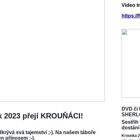
Video t
https:/
DVD či 
ok 2023 přejí KROUŇÁCI!
SHERL
Sestřih
dostání
krývá svá tajemství ;-). Na našem táboře
Krounka 2
en přínosem :-).