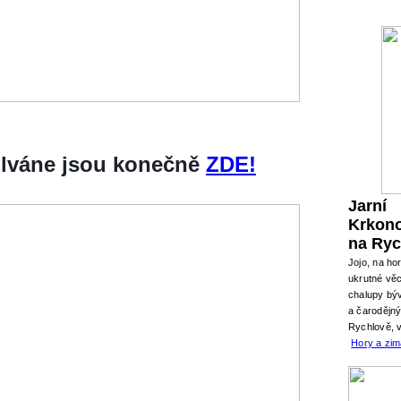
silváne jsou konečně
ZDE!
Jarní
Krkon
na Ryc
Jojo, na ho
ukrutné věc
chalupy býv
a čarodějn
Rychlově, 
Hory a zi