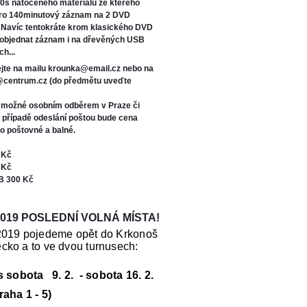
0s natočeného materiálu ze kterého
oro 140minutový záznam na 2 DVD
. Navíc tentokráte kr
om klasického DVD
 objednat záznam i na dřevěných USB
ch...
jte na mailu krounka@email.cz nebo na
s@centrum.cz (do předmětu uveďte
e možné osobním odběrem v Praze či
V případě odeslání poštou bude cena
o poštovné a balné.
 Kč
 Kč
B 300 Kč
019 POSLEDNÍ VOLNÁ MÍSTA!
2019 pojedeme opět do Krkonoš
cko a to ve dvou turnusech:
us sobota 9. 2. - sobota 16. 2.
raha 1 - 5)