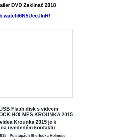
railer DVD Zaklínač 2018
/fb.watch/6N5UeeJlnR/
USB Flash disk s videem
OCK HOLMES KROUNKA 2015
 videa Krounka 2015 je k
 na uvedeném kontaktu:
015 - Po stopách Sherlocka Holmese