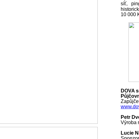
síť, pi
histori
10 000
DOVA s.
Půjčovn
Zapůjčen
www.dov
Petr Dv
Výroba r
Lucie 
Sponzo