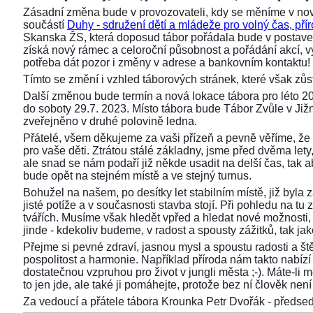
Zásadní změna bude v provozovateli, kdy se měníme v nov
součástí
Duhy - sdružení dětí a mládeže pro volný čas, přír
Skanska ŽS, která doposud tábor pořádala bude v postaven
získá nový rámec a celoroční působnost a pořádání akcí,
potřeba dát pozor i změny v adrese a bankovním kontaktu!
Tímto se změní i vzhled táborových stránek, které však z
Další změnou bude termín a nová lokace tábora pro léto 2
do soboty 29.7. 2023. Místo tábora bude Tábor Zvůle v Již
zveřejněno v druhé polovině ledna.
Přátelé, všem děkujeme za vaši přízeň a pevně věříme, že 
pro vaše děti. Ztrátou stálé základny, jsme před dvěma lety, 
ale snad se nám podaří již někde usadit na delší čas, tak aby
bude opět na stejném místě a ve stejný turnus.
Bohužel na našem, po desítky let stabilním místě, již byla
jisté potíže a v současnosti stavba stojí. Při pohledu na 
tvářích. Musíme však hledět vpřed a hledat nové možnosti,
jinde - kdekoliv budeme, v radost a spousty zážitků, tak ja
Přejme si pevné zdraví, jasnou mysl a spoustu radosti a ště
pospolitost a harmonie. Například příroda nám takto nabízí s
dostatečnou vzpruhou pro život v jungli města ;-). Máte-li 
to jen jde, ale také ji pomáhejte, protože bez ní člověk není 
Za vedoucí a přátele tábora Krounka Petr Dvořák - před