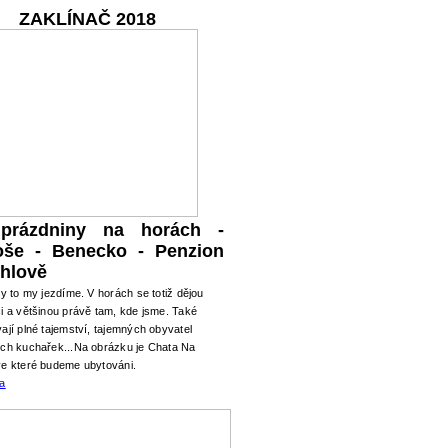
ZAKLÍNAČ 2018
 prázdniny na horách -
oše - Benecko - Penzion
hlově
ry to my jezdíme. V horách se totiž dějou
i a většinou právě tam, kde jsme. Také
ají plné tajemství, tajemných obyvatel
ých kuchařek...Na obrázku je Chata Na
ve které budeme ubytováni.
ma