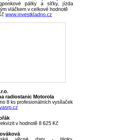
ngponkové pálky a síťky, jízda
ckým vláčkem v celkové hodnotě
 Kč
www.investkladno.cz
r.o.
a radiostanic Motorola
o 8 ks profesionálních vysílaček
asro.cz
ořák
ekvizit v hodnotě 8 625 Kč
Nováková
rské věcné dary - bloky,