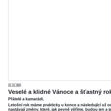
22.
12. 2022
Veselé a klidné Vánoce a šťastný r
Přátelé a kamarádi,
Letošní rok máme prakticky u konce a následující už od
nastávají změny, které, jak pevně věříme, budou jen a j