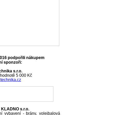
016 podpořili nákupem
í sponzoři:
hnika s.r.o.
 hodnotě 5 000 Kč
technika.cz
 KLADNO s.r.o.
ní vybavení - brány, volejbalová