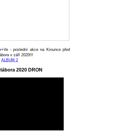
e+Ve - poslední akce na Krounce před
ábora v září 2020!!!
,
ALBUM 2
 tábora 2020 DRON