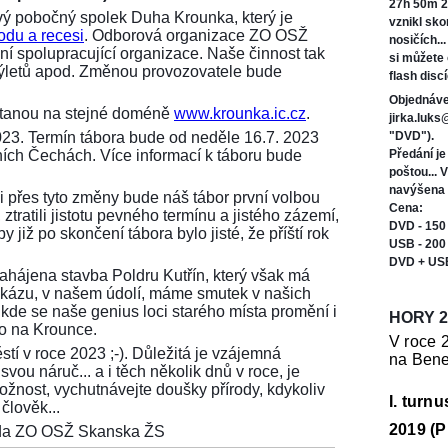
27h 50m 2
ý pobočný spolek Duha Krounka, který je
vznikl sk
odu a recesi
. Odborová organizace ZO OSŽ
nosičích..
í spolupracující organizace. Naše činnost tak
si můžete
 výletů apod. Změnou provozovatele bude
flash discí
Objednáve
ůstanou na stejné doméně
www.krounka.ic.cz
.
jirka.luk
023. Termín tábora bude od neděle 16.7. 2023
"DVD").
ních Čechách. Více informací k táboru bude
Předání j
poštou... 
navýšena 
i přes tyto změny bude náš tábor první volbou
Cena:
ztratili jistotu pevného termínu a jistého zázemí,
DVD - 150
 již po skončení tábora bylo jisté, že příští rok
USB - 200
DVD + US
 zahájena stavba Poldru Kutřín, který však má
tu zkázu, v našem údolí, máme smutek v našich
 kde se naše genius loci starého místa promění i
HORY 2
ko na Krounce.
V roce 
stí v roce 2023 ;-). Důležitá je vzájemná
na Bene
vou náruč... a i těch několik dnů v roce, je
možnost, vychutnávejte doušky přírody, kdykoliv
I. turn
člověk...
2019 (P
seda ZO OSŽ Skanska ŽS