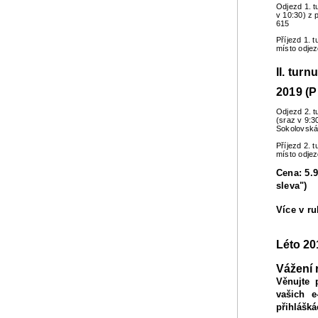
Odjezd 1. t
v 10:30) z 
615
Příjezd 1. 
místo odje
II. turn
2019 (P
Odjezd 2. t
(sraz v 9:3
Sokolovská
Příjezd 2. 
místo odje
Cena: 5.9
sleva")
Více v r
Léto 20
Vážení 
Věnujte 
vašich e
přihlášká