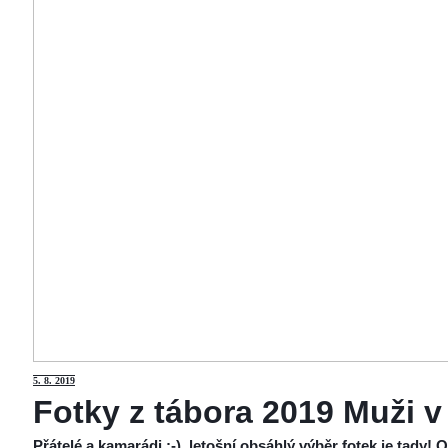
5
. 8. 2019
Fotky z tábora 2019 Muži v
Přátelé a kamarádi :-), letošní obsáhlý výběr fotek je tady!