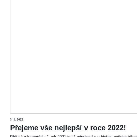
3
. 1. 2022
Přejeme vše nejlepší v roce 2022!
Přátelé a kamarádi :-). rok 2021 je již minulostí a v historii našeho táb