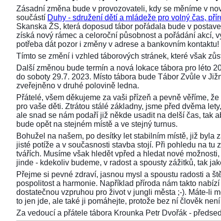
Zásadní změna bude v provozovateli, kdy se měníme v nov
součástí
Duhy - sdružení dětí a mládeže pro volný čas, přír
Skanska ŽS, která doposud tábor pořádala bude v postaven
získá nový rámec a celoroční působnost a pořádání akcí,
potřeba dát pozor i změny v adrese a bankovním kontaktu!
Tímto se změní i vzhled táborových stránek, které však z
Další změnou bude termín a nová lokace tábora pro léto 2
do soboty 29.7. 2023. Místo tábora bude Tábor Zvůle v Již
zveřejněno v druhé polovině ledna.
Přátelé, všem děkujeme za vaši přízeň a pevně věříme, že 
pro vaše děti. Ztrátou stálé základny, jsme před dvěma lety, 
ale snad se nám podaří již někde usadit na delší čas, tak aby
bude opět na stejném místě a ve stejný turnus.
Bohužel na našem, po desítky let stabilním místě, již byla
jisté potíže a v současnosti stavba stojí. Při pohledu na 
tvářích. Musíme však hledět vpřed a hledat nové možnosti,
jinde - kdekoliv budeme, v radost a spousty zážitků, tak ja
Přejme si pevné zdraví, jasnou mysl a spoustu radosti a ště
pospolitost a harmonie. Například příroda nám takto nabízí s
dostatečnou vzpruhou pro život v jungli města ;-). Máte-li 
to jen jde, ale také ji pomáhejte, protože bez ní člověk není 
Za vedoucí a přátele tábora Krounka Petr Dvořák - před