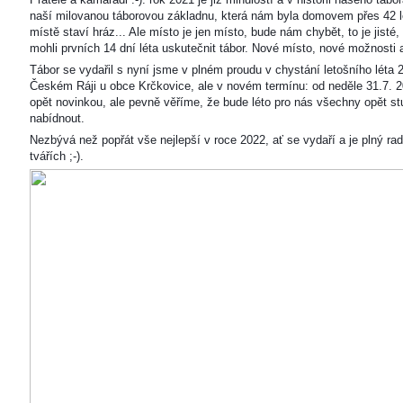
naší milovanou táborovou základnu, která nám byla domovem přes 42 l
místě staví hráz... Ale místo je jen místo, bude nám chybět, to je jisté
mohli prvních 14 dní léta uskutečnit tábor. Nové místo, nové možnosti
Tábor se vydařil s nyní jsme v plném proudu v chystání letošního léta 
Českém Ráji u obce Krčkovice, ale v novém termínu: od neděle 31.7. 2
opět novinkou, ale pevně věříme, že bude léto pro nás všechny opět s
nabídnout.
Nezbývá než popřát vše nejlepší v roce 2022, ať se vydaří a je plný ra
tvářích ;-).