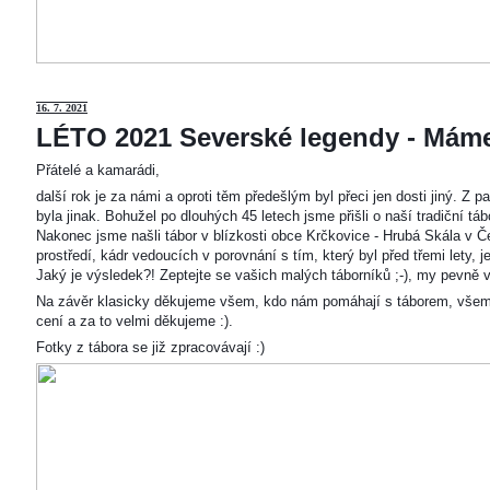
16. 7. 2021
LÉTO 2021 Severské legendy - Mám
Přátelé a kamarádi,
další rok je za námi a oproti těm předešlým byl přeci jen dosti jiný. Z
byla jinak. Bohužel po dlouhých 45 letech jsme přišli o naší tradiční t
Nakonec jsme našli tábor v blízkosti obce Krčkovice - Hrubá Skála v Č
prostředí, kádr vedoucích v porovnání s tím, který byl před třemi lety,
Jaký je výsledek?! Zeptejte se vašich malých táborníků ;-), my pevně v
Na závěr klasicky děkujeme všem, kdo nám pomáhají s táborem, všem
cení a za to velmi děkujeme :).
Fotky z tábora se již zpracovávají :)