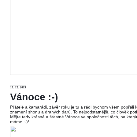
15
. 12. 2019
Vánoce :-)
Přátelé a kamarádi, závěr roku je tu a rádi bychom všem popřáli
znamení shonu a drahých darů. To nejpodstatnější, co člověk potř
Mějte tedy krásné a šťastné Vánoce ve společnosti těch, na kterým
máme :-)!