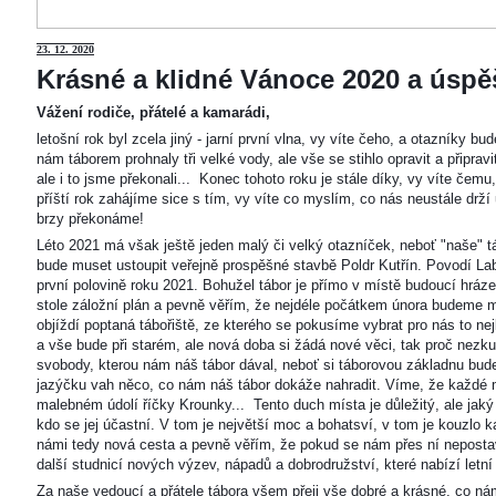
23
. 12. 2020
Krásné a klidné Vánoce 2020 a úspěš
Vážení rodiče, přátelé a kamarádi,
letošní rok byl zcela jiný - jarní první vlna, vy víte čeho, a otazníky 
nám táborem prohnaly tři velké vody, ale vše se stihlo opravit a připravi
ale i to jsme překonali... Konec tohoto roku je stále díky, vy víte čemu
příští rok zahájíme sice s tím, vy víte co myslím, co nás neustále drží
brzy překonáme!
Léto 2021 má však ještě jeden malý či velký otazníček, neboť "naše"
bude muset ustoupit veřejně prospěšné stavbě Poldr Kutřín. Povodí Labe 
první polovině roku 2021. Bohužel tábor je přímo v místě budoucí hráze,
stole záložní plán a pevně věřím, že nejdéle počátkem února budeme m
objíždí poptaná tábořiště, ze kterého se pokusíme vybrat pro nás to n
a vše bude při starém, ale nová doba si žádá nové věci, tak proč nezkus
svobody, kterou nám náš tábor dával, neboť si táborovou základnu bu
jazýčku vah něco, co nám náš tábor dokáže nahradit. Víme, že každé m
malebném údolí říčky Krounky... Tento duch místa je důležitý, ale jaký
kdo se jej účastní. V tom je největší moc a bohatsví, v tom je kouzlo 
námi tedy nová cesta a pevně věřím, že pokud se nám přes ní nepostaví
další studnicí nových výzev, nápadů a dobrodružství, které nabízí letní
Za naše vedoucí a přátele tábora všem přeji vše dobré a krásné, co ná