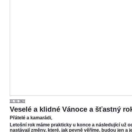
22.
12. 2022
Veselé a klidné Vánoce a šťastný r
Přátelé a kamarádi,
Letošní rok máme prakticky u konce a následující už od
nastávají změny, které, jak pevně věříme, budou jen a j