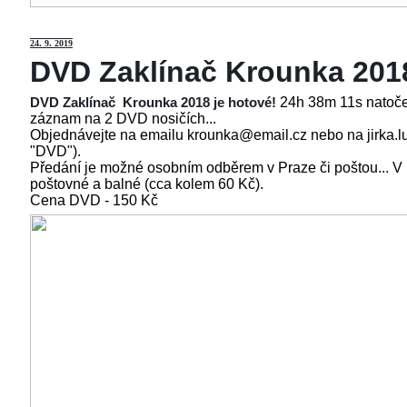
24
. 9. 2019
DVD Zaklínač Krounka 201
24h 38m 11s natoče
DVD Zaklínač Krounka 2018 je hotové!
záznam na 2 DVD nosičích...
Objednávejte na emailu krounka@email.cz nebo na jirka.l
"DVD").
Předání je možné osobním odběrem v Praze či poštou... V
poštovné a balné (cca kolem 60 Kč).
Cena
DVD - 150 Kč