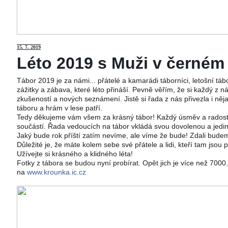
15
. 7. 2019
Léto 2019 s Muži v černém j
Tábor 2019 je za námi... přátelé a kamarádi táborníci, letošní tá
zážitky a zábava, které léto přináší. Pevně věřím, že si každý z ná
zkušeností a nových seznámení. Jistě si řada z nás přivezla i něj
táboru a hrám v lese patří.
Tedy děkujeme vám všem za krásný tábor! Každý úsměv a radost 
součástí. Řada vedoucích na tábor vkládá svou dovolenou a jedi
Jaký bude rok příští zatím nevíme, ale víme že bude! Zdali budeme
Důležité je, že máte kolem sebe své přátele a lidi, kteří tam jsou 
Užívejte si krásného a klidného léta!
Fotky z tábora se budou nyní probírat. Opět jich je více než 700
na
www.krounka.ic.cz