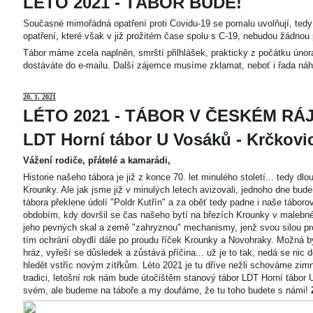
LÉTO 2021 - TÁBOR BUDE!
Současné mimořádná opatření proti Covidu-19 se pomalu uvolňují, tedy 
opatření, které však v již prožitém čase spolu s C-19, nebudou žádnou 
Tábor máme zcela naplněn, smrští přilhlášek, prakticky z počátku únor
dostáváte do e-mailu. Další zájemce musíme zklamat, neboť i řada náh
20
. 1. 2021
LÉTO 2021 - TÁBOR V ČESKÉM RÁJ
LDT Horní tábor U Vosáků - Krčkovice
Vážení rodiče, přátelé a kamarádi,
Historie našeho tábora je již z konce 70. let minulého století... tedy d
Krounky. Ale jak jsme již v minulých letech avizovali, jednoho dne bu
tábora překlene údolí "Poldr Kutřín" a za oběť tedy padne i naše tábor
obdobím, kdy dovršil se čas našeho bytí na březích Krounky v malebné
jeho pevných skal a země "zahryznou" mechanismy, jenž svou silou pro
tím ochrání obydlí dále po proudu říček Krounky a Novohraky. Možná by 
hráz, vyřeší se důsledek a zůstává příčina... už je to tak, nedá se nic d
hledět vstříc novým zítřkům. Léto 2021 je tu dříve nežli schováme zimn
tradici, letošní rok nám bude útočištěm stanový tábor LDT Horní tábo
svém, ale budeme na táboře a my doufáme, že tu toho budete s námi!
Z