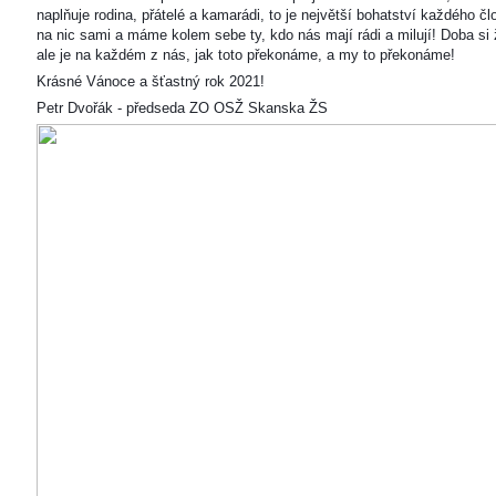
naplňuje rodina, přátelé a kamarádi, to je největší bohatství každého čl
na nic sami a máme kolem sebe ty, kdo nás mají rádi a milují! Doba si ž
ale je na každém z nás, jak toto překonáme, a my to překonáme!
Krásné Vánoce a šťastný rok 2021!
Petr Dvořák - předseda ZO OSŽ Skanska ŽS