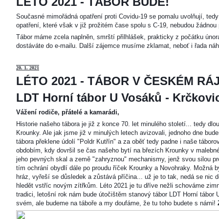
LÉTO 2021 - TÁBOR BUDE!
Současné mimořádná opatření proti Covidu-19 se pomalu uvolňují, tedy 
opatření, které však v již prožitém čase spolu s C-19, nebudou žádnou 
Tábor máme zcela naplněn, smrští přilhlášek, prakticky z počátku únor
dostáváte do e-mailu. Další zájemce musíme zklamat, neboť i řada náh
20
. 1. 2021
LÉTO 2021 - TÁBOR V ČESKÉM RÁJ
LDT Horní tábor U Vosáků - Krčkovice
Vážení rodiče, přátelé a kamarádi,
Historie našeho tábora je již z konce 70. let minulého století... tedy d
Krounky. Ale jak jsme již v minulých letech avizovali, jednoho dne bu
tábora překlene údolí "Poldr Kutřín" a za oběť tedy padne i naše tábor
obdobím, kdy dovršil se čas našeho bytí na březích Krounky v malebné
jeho pevných skal a země "zahryznou" mechanismy, jenž svou silou pro
tím ochrání obydlí dále po proudu říček Krounky a Novohraky. Možná by 
hráz, vyřeší se důsledek a zůstává příčina... už je to tak, nedá se nic d
hledět vstříc novým zítřkům. Léto 2021 je tu dříve nežli schováme zimn
tradici, letošní rok nám bude útočištěm stanový tábor LDT Horní tábo
svém, ale budeme na táboře a my doufáme, že tu toho budete s námi!
Z