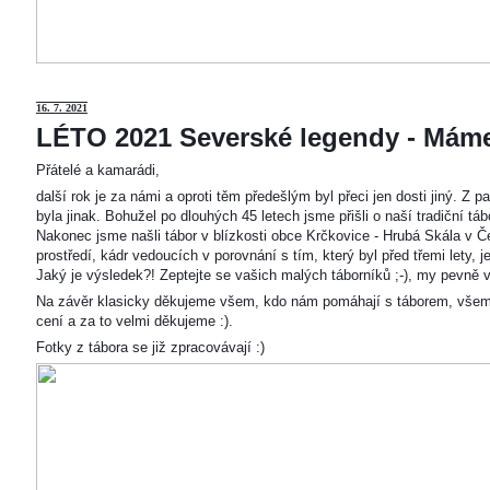
16. 7. 2021
LÉTO 2021 Severské legendy - Mám
Přátelé a kamarádi,
další rok je za námi a oproti těm předešlým byl přeci jen dosti jiný. Z
byla jinak. Bohužel po dlouhých 45 letech jsme přišli o naší tradiční t
Nakonec jsme našli tábor v blízkosti obce Krčkovice - Hrubá Skála v Č
prostředí, kádr vedoucích v porovnání s tím, který byl před třemi lety,
Jaký je výsledek?! Zeptejte se vašich malých táborníků ;-), my pevně v
Na závěr klasicky děkujeme všem, kdo nám pomáhají s táborem, všem
cení a za to velmi děkujeme :).
Fotky z tábora se již zpracovávají :)