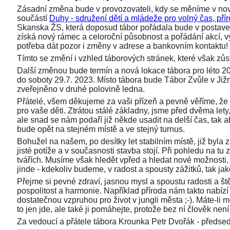
Zásadní změna bude v provozovateli, kdy se měníme v nov
součástí
Duhy - sdružení dětí a mládeže pro volný čas, přír
Skanska ŽS, která doposud tábor pořádala bude v postaven
získá nový rámec a celoroční působnost a pořádání akcí,
potřeba dát pozor i změny v adrese a bankovním kontaktu!
Tímto se změní i vzhled táborových stránek, které však z
Další změnou bude termín a nová lokace tábora pro léto 2
do soboty 29.7. 2023. Místo tábora bude Tábor Zvůle v Již
zveřejněno v druhé polovině ledna.
Přátelé, všem děkujeme za vaši přízeň a pevně věříme, že 
pro vaše děti. Ztrátou stálé základny, jsme před dvěma lety, 
ale snad se nám podaří již někde usadit na delší čas, tak aby
bude opět na stejném místě a ve stejný turnus.
Bohužel na našem, po desítky let stabilním místě, již byla
jisté potíže a v současnosti stavba stojí. Při pohledu na 
tvářích. Musíme však hledět vpřed a hledat nové možnosti,
jinde - kdekoliv budeme, v radost a spousty zážitků, tak ja
Přejme si pevné zdraví, jasnou mysl a spoustu radosti a ště
pospolitost a harmonie. Například příroda nám takto nabízí s
dostatečnou vzpruhou pro život v jungli města ;-). Máte-li 
to jen jde, ale také ji pomáhejte, protože bez ní člověk není 
Za vedoucí a přátele tábora Krounka Petr Dvořák - před