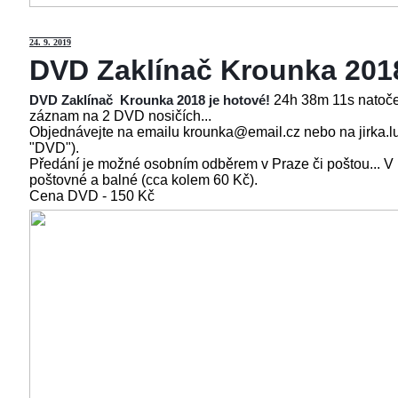
24
. 9. 2019
DVD Zaklínač Krounka 201
24h 38m 11s natoče
DVD Zaklínač Krounka 2018 je hotové!
záznam na 2 DVD nosičích...
Objednávejte na emailu krounka@email.cz nebo na jirka.l
"DVD").
Předání je možné osobním odběrem v Praze či poštou... V
poštovné a balné (cca kolem 60 Kč).
Cena
DVD - 150 Kč