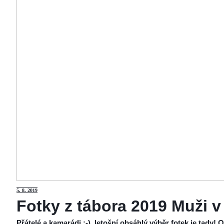
5
. 8. 2019
Fotky z tábora 2019 Muži v
Přátelé a kamarádi :-), letošní obsáhlý výběr fotek je tady!