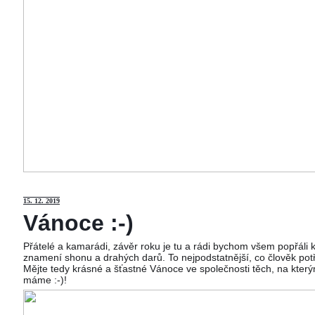
15
. 12. 2019
Vánoce :-)
Přátelé a kamarádi, závěr roku je tu a rádi bychom všem popřáli
znamení shonu a drahých darů. To nejpodstatnější, co člověk potř
Mějte tedy krásné a šťastné Vánoce ve společnosti těch, na kterým
máme :-)!