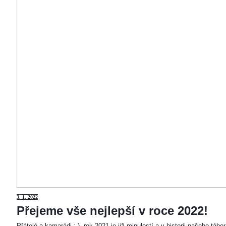
3
. 1. 2022
Přejeme vše nejlepší v roce 2022!
Přátelé a kamarádi :-). rok 2021 je již minulostí a v historii našeho táb