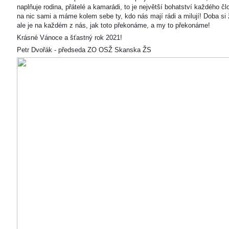
naplňuje rodina, přátelé a kamarádi, to je největší bohatství každého čl
na nic sami a máme kolem sebe ty, kdo nás mají rádi a milují! Doba si ž
ale je na každém z nás, jak toto překonáme, a my to překonáme!
Krásné Vánoce a šťastný rok 2021!
Petr Dvořák - předseda ZO OSŽ Skanska ŽS