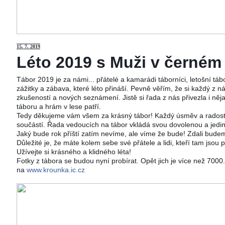
15
. 7. 2019
Léto 2019 s Muži v černém j
Tábor 2019 je za námi... přátelé a kamarádi táborníci, letošní tá
zážitky a zábava, které léto přináší. Pevně věřím, že si každý z ná
zkušeností a nových seznámení. Jistě si řada z nás přivezla i něj
táboru a hrám v lese patří.
Tedy děkujeme vám všem za krásný tábor! Každý úsměv a radost 
součástí. Řada vedoucích na tábor vkládá svou dovolenou a jedi
Jaký bude rok příští zatím nevíme, ale víme že bude! Zdali budeme
Důležité je, že máte kolem sebe své přátele a lidi, kteří tam jsou 
Užívejte si krásného a klidného léta!
Fotky z tábora se budou nyní probírat. Opět jich je více než 700
na
www.krounka.ic.cz