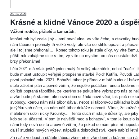
23
. 12. 2020
Krásné a klidné Vánoce 2020 a úspěš
Vážení rodiče, přátelé a kamarádi,
letošní rok byl zcela jiný - jarní první vlna, vy víte čeho, a otazníky 
nám táborem prohnaly tři velké vody, ale vše se stihlo opravit a připravi
ale i to jsme překonali... Konec tohoto roku je stále díky, vy víte čemu
příští rok zahájíme sice s tím, vy víte co myslím, co nás neustále drží
brzy překonáme!
Léto 2021 má však ještě jeden malý či velký otazníček, neboť "naše"
bude muset ustoupit veřejně prospěšné stavbě Poldr Kutřín. Povodí Labe 
první polovině roku 2021. Bohužel tábor je přímo v místě budoucí hráze,
stole záložní plán a pevně věřím, že nejdéle počátkem února budeme m
objíždí poptaná tábořiště, ze kterého se pokusíme vybrat pro nás to n
a vše bude při starém, ale nová doba si žádá nové věci, tak proč nezkus
svobody, kterou nám náš tábor dával, neboť si táborovou základnu bu
jazýčku vah něco, co nám náš tábor dokáže nahradit. Víme, že každé m
malebném údolí říčky Krounky... Tento duch místa je důležitý, ale jaký
kdo se jej účastní. V tom je největší moc a bohatsví, v tom je kouzlo 
námi tedy nová cesta a pevně věřím, že pokud se nám přes ní nepostaví
další studnicí nových výzev, nápadů a dobrodružství, které nabízí letní
Za naše vedoucí a přátele tábora všem přeji vše dobré a krásné, co ná