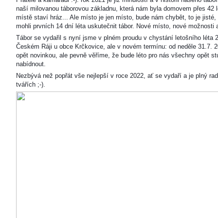
naší milovanou táborovou základnu, která nám byla domovem přes 42 l
místě staví hráz... Ale místo je jen místo, bude nám chybět, to je jisté
mohli prvních 14 dní léta uskutečnit tábor. Nové místo, nové možnosti
Tábor se vydařil s nyní jsme v plném proudu v chystání letošního léta 
Českém Ráji u obce Krčkovice, ale v novém termínu: od neděle 31.7. 2
opět novinkou, ale pevně věříme, že bude léto pro nás všechny opět s
nabídnout.
Nezbývá než popřát vše nejlepší v roce 2022, ať se vydaří a je plný ra
tvářích ;-).