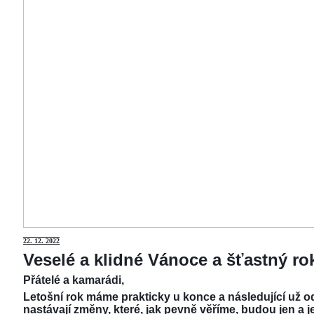
22.
12. 2022
Veselé a klidné Vánoce a šťastný r
Přátelé a kamarádi,
Letošní rok máme prakticky u konce a následující už od
nastávají změny, které, jak pevně věříme, budou jen a j