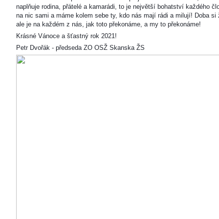
naplňuje rodina, přátelé a kamarádi, to je největší bohatství každého čl
na nic sami a máme kolem sebe ty, kdo nás mají rádi a milují! Doba si ž
ale je na každém z nás, jak toto překonáme, a my to překonáme!
Krásné Vánoce a šťastný rok 2021!
Petr Dvořák - předseda ZO OSŽ Skanska ŽS