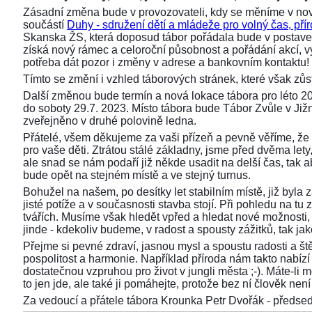
Zásadní změna bude v provozovateli, kdy se měníme v nov
součástí
Duhy - sdružení dětí a mládeže pro volný čas, přír
Skanska ŽS, která doposud tábor pořádala bude v postaven
získá nový rámec a celoroční působnost a pořádání akcí,
potřeba dát pozor i změny v adrese a bankovním kontaktu!
Tímto se změní i vzhled táborových stránek, které však z
Další změnou bude termín a nová lokace tábora pro léto 2
do soboty 29.7. 2023. Místo tábora bude Tábor Zvůle v Již
zveřejněno v druhé polovině ledna.
Přátelé, všem děkujeme za vaši přízeň a pevně věříme, že 
pro vaše děti. Ztrátou stálé základny, jsme před dvěma lety, 
ale snad se nám podaří již někde usadit na delší čas, tak aby
bude opět na stejném místě a ve stejný turnus.
Bohužel na našem, po desítky let stabilním místě, již byla
jisté potíže a v současnosti stavba stojí. Při pohledu na 
tvářích. Musíme však hledět vpřed a hledat nové možnosti,
jinde - kdekoliv budeme, v radost a spousty zážitků, tak ja
Přejme si pevné zdraví, jasnou mysl a spoustu radosti a ště
pospolitost a harmonie. Například příroda nám takto nabízí s
dostatečnou vzpruhou pro život v jungli města ;-). Máte-li 
to jen jde, ale také ji pomáhejte, protože bez ní člověk není 
Za vedoucí a přátele tábora Krounka Petr Dvořák - před