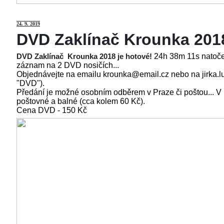
24
. 9. 2019
DVD Zaklínač Krounka 201
24h 38m 11s natoče
DVD Zaklínač Krounka 2018 je hotové!
záznam na 2 DVD nosičích...
Objednávejte na emailu krounka@email.cz nebo na jirka.l
"DVD").
Předání je možné osobním odběrem v Praze či poštou... V
poštovné a balné (cca kolem 60 Kč).
Cena
DVD - 150 Kč