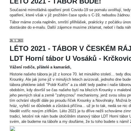
LÉTO 2021 - TÁBOR BUDE!
Současné mimořádná opatření proti Covidu-19 se pomalu uvolňují, tedy 
opatření, které však v již prožitém čase spolu s C-19, nebudou žádnou 
Tábor máme zcela naplněn, smrští přilhlášek, prakticky z počátku únor
dostáváte do e-mailu. Další zájemce musíme zklamat, neboť i řada náh
20
. 1. 2021
LÉTO 2021 - TÁBOR V ČESKÉM RÁJ
LDT Horní tábor U Vosáků - Krčkovice
Vážení rodiče, přátelé a kamarádi,
Historie našeho tábora je již z konce 70. let minulého století... tedy d
Krounky. Ale jak jsme již v minulých letech avizovali, jednoho dne bu
tábora překlene údolí "Poldr Kutřín" a za oběť tedy padne i naše tábor
obdobím, kdy dovršil se čas našeho bytí na březích Krounky v malebné
jeho pevných skal a země "zahryznou" mechanismy, jenž svou silou pro
tím ochrání obydlí dále po proudu říček Krounky a Novohraky. Možná by 
hráz, vyřeší se důsledek a zůstává příčina... už je to tak, nedá se nic d
hledět vstříc novým zítřkům. Léto 2021 je tu dříve nežli schováme zimn
tradici, letošní rok nám bude útočištěm stanový tábor LDT Horní tábo
svém, ale budeme na táboře a my doufáme, že tu toho budete s námi!
Z