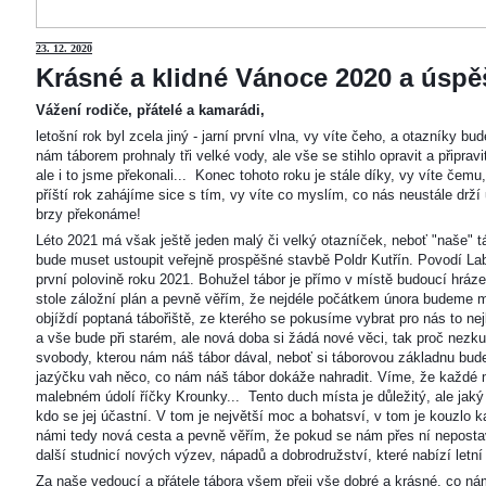
23
. 12. 2020
Krásné a klidné Vánoce 2020 a úspěš
Vážení rodiče, přátelé a kamarádi,
letošní rok byl zcela jiný - jarní první vlna, vy víte čeho, a otazníky 
nám táborem prohnaly tři velké vody, ale vše se stihlo opravit a připravi
ale i to jsme překonali... Konec tohoto roku je stále díky, vy víte čemu
příští rok zahájíme sice s tím, vy víte co myslím, co nás neustále drží
brzy překonáme!
Léto 2021 má však ještě jeden malý či velký otazníček, neboť "naše"
bude muset ustoupit veřejně prospěšné stavbě Poldr Kutřín. Povodí Labe 
první polovině roku 2021. Bohužel tábor je přímo v místě budoucí hráze,
stole záložní plán a pevně věřím, že nejdéle počátkem února budeme m
objíždí poptaná tábořiště, ze kterého se pokusíme vybrat pro nás to n
a vše bude při starém, ale nová doba si žádá nové věci, tak proč nezkus
svobody, kterou nám náš tábor dával, neboť si táborovou základnu bu
jazýčku vah něco, co nám náš tábor dokáže nahradit. Víme, že každé m
malebném údolí říčky Krounky... Tento duch místa je důležitý, ale jaký
kdo se jej účastní. V tom je největší moc a bohatsví, v tom je kouzlo 
námi tedy nová cesta a pevně věřím, že pokud se nám přes ní nepostaví
další studnicí nových výzev, nápadů a dobrodružství, které nabízí letní
Za naše vedoucí a přátele tábora všem přeji vše dobré a krásné, co ná