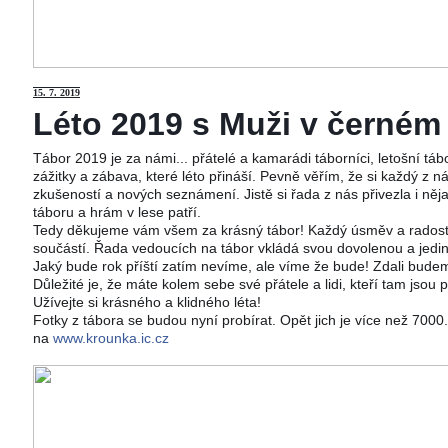
15
. 7. 2019
Léto 2019 s Muži v černém j
Tábor 2019 je za námi... přátelé a kamarádi táborníci, letošní tá
zážitky a zábava, které léto přináší. Pevně věřím, že si každý z ná
zkušeností a nových seznámení. Jistě si řada z nás přivezla i něj
táboru a hrám v lese patří.
Tedy děkujeme vám všem za krásný tábor! Každý úsměv a radost 
součástí. Řada vedoucích na tábor vkládá svou dovolenou a jedi
Jaký bude rok příští zatím nevíme, ale víme že bude! Zdali budeme
Důležité je, že máte kolem sebe své přátele a lidi, kteří tam jsou 
Užívejte si krásného a klidného léta!
Fotky z tábora se budou nyní probírat. Opět jich je více než 700
na
www.krounka.ic.cz