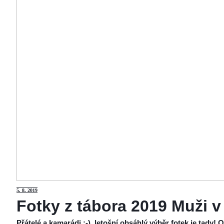
5
. 8. 2019
Fotky z tábora 2019 Muži v
Přátelé a kamarádi :-), letošní obsáhlý výběr fotek je tady!