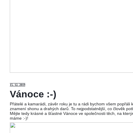
15
. 12. 2019
Vánoce :-)
Přátelé a kamarádi, závěr roku je tu a rádi bychom všem popřáli
znamení shonu a drahých darů. To nejpodstatnější, co člověk potř
Mějte tedy krásné a šťastné Vánoce ve společnosti těch, na kterým
máme :-)!