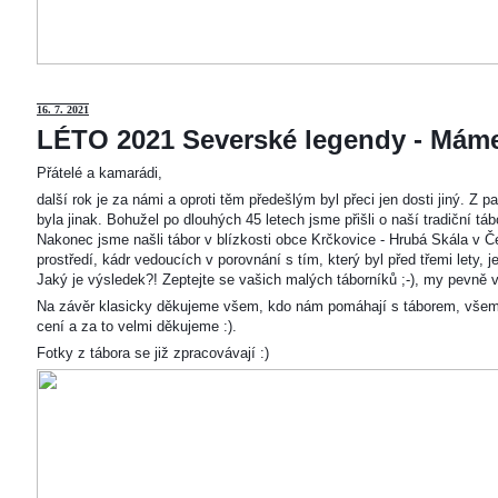
16. 7. 2021
LÉTO 2021 Severské legendy - Mám
Přátelé a kamarádi,
další rok je za námi a oproti těm předešlým byl přeci jen dosti jiný. Z
byla jinak. Bohužel po dlouhých 45 letech jsme přišli o naší tradiční t
Nakonec jsme našli tábor v blízkosti obce Krčkovice - Hrubá Skála v Č
prostředí, kádr vedoucích v porovnání s tím, který byl před třemi lety,
Jaký je výsledek?! Zeptejte se vašich malých táborníků ;-), my pevně v
Na závěr klasicky děkujeme všem, kdo nám pomáhají s táborem, všem
cení a za to velmi děkujeme :).
Fotky z tábora se již zpracovávají :)