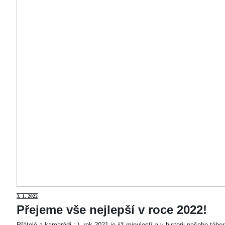
3
. 1. 2022
Přejeme vše nejlepší v roce 2022!
Přátelé a kamarádi :-). rok 2021 je již minulostí a v historii našeho táb