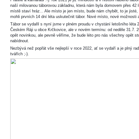
naší milovanou táborovou základnu, která nám byla domovem přes 42 l
místě staví hráz... Ale místo je jen místo, bude nám chybět, to je jisté
mohli prvních 14 dní léta uskutečnit tábor. Nové místo, nové možnosti
Tábor se vydařil s nyní jsme v plném proudu v chystání letošního léta 
Českém Ráji u obce Krčkovice, ale v novém termínu: od neděle 31.7. 2
opět novinkou, ale pevně věříme, že bude léto pro nás všechny opět s
nabídnout.
Nezbývá než popřát vše nejlepší v roce 2022, ať se vydaří a je plný ra
tvářích ;-).