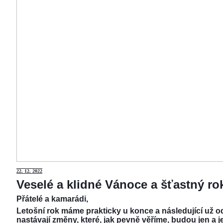
22.
12. 2022
Veselé a klidné Vánoce a šťastný r
Přátelé a kamarádi,
Letošní rok máme prakticky u konce a následující už od
nastávají změny, které, jak pevně věříme, budou jen a j