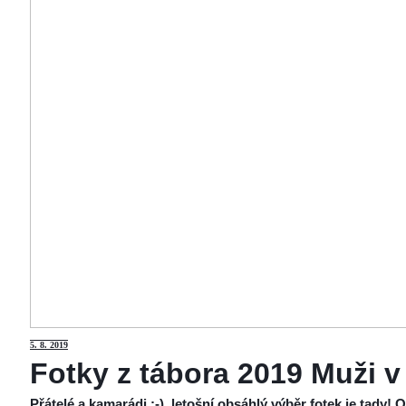
5
. 8. 2019
Fotky z tábora 2019 Muži v
Přátelé a kamarádi :-), letošní obsáhlý výběr fotek je tady!