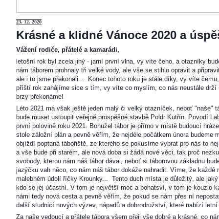
23
. 12. 2020
Krásné a klidné Vánoce 2020 a úspěš
Vážení rodiče, přátelé a kamarádi,
letošní rok byl zcela jiný - jarní první vlna, vy víte čeho, a otazníky 
nám táborem prohnaly tři velké vody, ale vše se stihlo opravit a připravi
ale i to jsme překonali... Konec tohoto roku je stále díky, vy víte čemu
příští rok zahájíme sice s tím, vy víte co myslím, co nás neustále drží
brzy překonáme!
Léto 2021 má však ještě jeden malý či velký otazníček, neboť "naše"
bude muset ustoupit veřejně prospěšné stavbě Poldr Kutřín. Povodí Labe 
první polovině roku 2021. Bohužel tábor je přímo v místě budoucí hráze,
stole záložní plán a pevně věřím, že nejdéle počátkem února budeme m
objíždí poptaná tábořiště, ze kterého se pokusíme vybrat pro nás to n
a vše bude při starém, ale nová doba si žádá nové věci, tak proč nezkus
svobody, kterou nám náš tábor dával, neboť si táborovou základnu bu
jazýčku vah něco, co nám náš tábor dokáže nahradit. Víme, že každé m
malebném údolí říčky Krounky... Tento duch místa je důležitý, ale jaký
kdo se jej účastní. V tom je největší moc a bohatsví, v tom je kouzlo 
námi tedy nová cesta a pevně věřím, že pokud se nám přes ní nepostaví
další studnicí nových výzev, nápadů a dobrodružství, které nabízí letní
Za naše vedoucí a přátele tábora všem přeji vše dobré a krásné, co ná