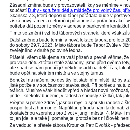
Zásadní změna bude v provozovateli, kdy se měníme v nov
součástí
Duhy - sdružení dětí a mládeže pro volný čas, přír
Skanska ŽS, která doposud tábor pořádala bude v postaven
získá nový rámec a celoroční působnost a pořádání akcí,
potřeba dát pozor i změny v adrese a bankovním kontaktu!
Tímto se změní i vzhled táborových stránek, které však z
Další změnou bude termín a nová lokace tábora pro léto 2
do soboty 29.7. 2023. Místo tábora bude Tábor Zvůle v Již
zveřejněno v druhé polovině ledna.
Přátelé, všem děkujeme za vaši přízeň a pevně věříme, že 
pro vaše děti. Ztrátou stálé základny, jsme před dvěma lety, 
ale snad se nám podaří již někde usadit na delší čas, tak aby
bude opět na stejném místě a ve stejný turnus.
Bohužel na našem, po desítky let stabilním místě, již byla
jisté potíže a v současnosti stavba stojí. Při pohledu na 
tvářích. Musíme však hledět vpřed a hledat nové možnosti,
jinde - kdekoliv budeme, v radost a spousty zážitků, tak ja
Přejme si pevné zdraví, jasnou mysl a spoustu radosti a ště
pospolitost a harmonie. Například příroda nám takto nabízí s
dostatečnou vzpruhou pro život v jungli města ;-). Máte-li 
to jen jde, ale také ji pomáhejte, protože bez ní člověk není 
Za vedoucí a přátele tábora Krounka Petr Dvořák - před