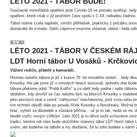
LÉTO 2021 - TÁBOR BUDE!
Současné mimořádná opatření proti Covidu-19 se pomalu uvolňují, tedy 
opatření, které však v již prožitém čase spolu s C-19, nebudou žádnou 
Tábor máme zcela naplněn, smrští přilhlášek, prakticky z počátku únor
dostáváte do e-mailu. Další zájemce musíme zklamat, neboť i řada náh
20
. 1. 2021
LÉTO 2021 - TÁBOR V ČESKÉM RÁJ
LDT Horní tábor U Vosáků - Krčkovice
Vážení rodiče, přátelé a kamarádi,
Historie našeho tábora je již z konce 70. let minulého století... tedy d
Krounky. Ale jak jsme již v minulých letech avizovali, jednoho dne bu
tábora překlene údolí "Poldr Kutřín" a za oběť tedy padne i naše tábor
obdobím, kdy dovršil se čas našeho bytí na březích Krounky v malebné
jeho pevných skal a země "zahryznou" mechanismy, jenž svou silou pro
tím ochrání obydlí dále po proudu říček Krounky a Novohraky. Možná by 
hráz, vyřeší se důsledek a zůstává příčina... už je to tak, nedá se nic d
hledět vstříc novým zítřkům. Léto 2021 je tu dříve nežli schováme zimn
tradici, letošní rok nám bude útočištěm stanový tábor LDT Horní tábo
svém, ale budeme na táboře a my doufáme, že tu toho budete s námi!
Z