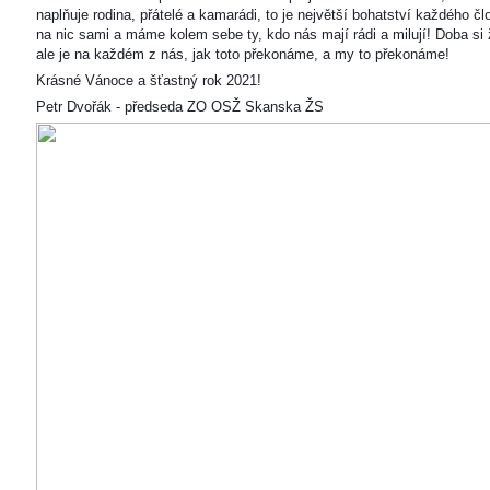
naplňuje rodina, přátelé a kamarádi, to je největší bohatství každého čl
na nic sami a máme kolem sebe ty, kdo nás mají rádi a milují! Doba si ž
ale je na každém z nás, jak toto překonáme, a my to překonáme!
Krásné Vánoce a šťastný rok 2021!
Petr Dvořák - předseda ZO OSŽ Skanska ŽS