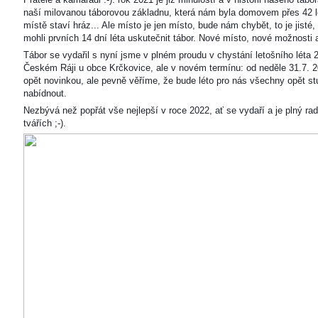
naší milovanou táborovou základnu, která nám byla domovem přes 42 l
místě staví hráz... Ale místo je jen místo, bude nám chybět, to je jisté
mohli prvních 14 dní léta uskutečnit tábor. Nové místo, nové možnosti
Tábor se vydařil s nyní jsme v plném proudu v chystání letošního léta 
Českém Ráji u obce Krčkovice, ale v novém termínu: od neděle 31.7. 2
opět novinkou, ale pevně věříme, že bude léto pro nás všechny opět s
nabídnout.
Nezbývá než popřát vše nejlepší v roce 2022, ať se vydaří a je plný ra
tvářích ;-).