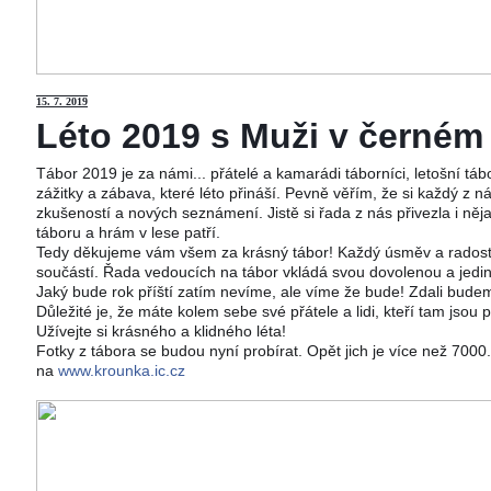
15
. 7. 2019
Léto 2019 s Muži v černém j
Tábor 2019 je za námi... přátelé a kamarádi táborníci, letošní tá
zážitky a zábava, které léto přináší. Pevně věřím, že si každý z ná
zkušeností a nových seznámení. Jistě si řada z nás přivezla i něj
táboru a hrám v lese patří.
Tedy děkujeme vám všem za krásný tábor! Každý úsměv a radost 
součástí. Řada vedoucích na tábor vkládá svou dovolenou a jedi
Jaký bude rok příští zatím nevíme, ale víme že bude! Zdali budeme
Důležité je, že máte kolem sebe své přátele a lidi, kteří tam jsou 
Užívejte si krásného a klidného léta!
Fotky z tábora se budou nyní probírat. Opět jich je více než 700
na
www.krounka.ic.cz