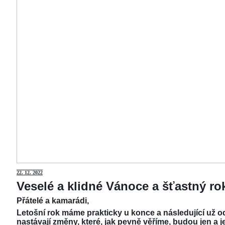
22.
12. 2022
Veselé a klidné Vánoce a šťastný r
Přátelé a kamarádi,
Letošní rok máme prakticky u konce a následující už od
nastávají změny, které, jak pevně věříme, budou jen a j