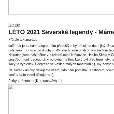
16. 7. 2021
LÉTO 2021 Severské legendy - Mám
Přátelé a kamarádi,
další rok je za námi a oproti těm předešlým byl přeci jen dosti jiný. Z
byla jinak. Bohužel po dlouhých 45 letech jsme přišli o naší tradiční t
Nakonec jsme našli tábor v blízkosti obce Krčkovice - Hrubá Skála v Č
prostředí, kádr vedoucích v porovnání s tím, který byl před třemi lety,
Jaký je výsledek?! Zeptejte se vašich malých táborníků ;-), my pevně v
Na závěr klasicky děkujeme všem, kdo nám pomáhají s táborem, všem
cení a za to velmi děkujeme :).
Fotky z tábora se již zpracovávají :)