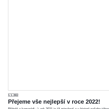
3
. 1. 2022
Přejeme vše nejlepší v roce 2022!
Přátelé a kamarádi :-). rok 2021 je již minulostí a v historii našeho táb