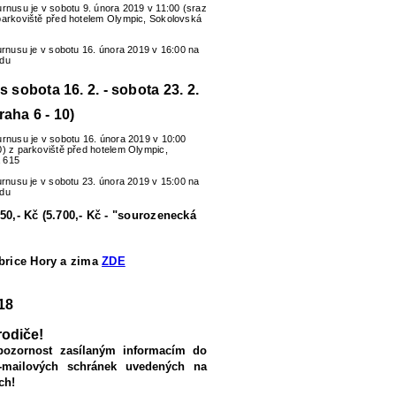
urnusu je v sobotu 9. února 2019 v 11:00 (sraz
parkoviště před hotelem Olympic, Sokolovská
turnusu je v sobotu 16. února 2019 v 16:00 na
zdu
us sobota 16. 2. - sobota 23. 2.
raha 6 - 10)
urnusu je v sobotu 16. února 2019 v 10:00
0) z parkoviště před hotelem Olympic,
 615
turnusu je v sobotu 23. února 2019 v 15:00 na
zdu
50,- Kč (5.700,- Kč - "sourozenecká
ubrice Hory a zima
ZDE
18
rodiče!
pozornost zasílaným informacím do
-mailových schránek uvedených na
ch!