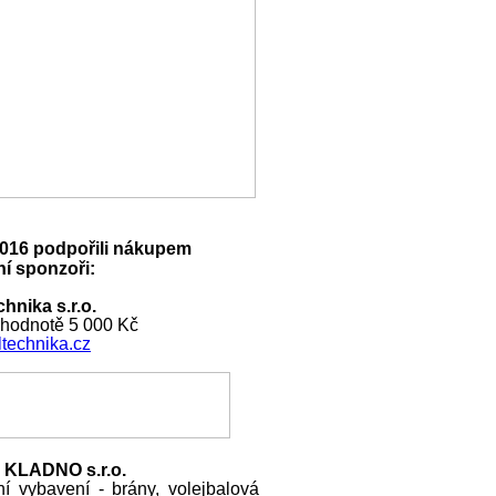
016 podpořili nákupem
í sponzoři:
hnika s.r.o.
 hodnotě 5 000 Kč
technika.cz
 KLADNO s.r.o.
ní vybavení - brány, volejbalová