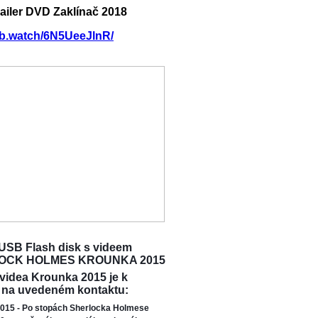
railer DVD Zaklínač 2018
/fb.watch/6N5UeeJlnR/
USB Flash disk s videem
OCK HOLMES KROUNKA 2015
 videa Krounka 2015 je k
 na uvedeném kontaktu:
015 - Po stopách Sherlocka Holmese