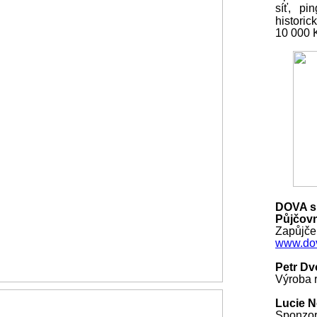
síť, pi
histori
10 000
DOVA s.
Půjčovn
Zapůjčen
www.dov
Petr Dv
Výroba r
Lucie 
Sponzo