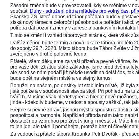
Zásadní změna bude v provozovateli, kdy se měníme v nov
součástí
Duhy - sdružení dětí a mládeže pro volný čas, přír
Skanska ŽS, která doposud tábor pořádala bude v postaven
získá nový rámec a celoroční působnost a pořádání akcí,
potřeba dát pozor i změny v adrese a bankovním kontaktu!
Tímto se změní i vzhled táborových stránek, které však z
Další změnou bude termín a nová lokace tábora pro léto 2
do soboty 29.7. 2023. Místo tábora bude Tábor Zvůle v Již
zveřejněno v druhé polovině ledna.
Přátelé, všem děkujeme za vaši přízeň a pevně věříme, že 
pro vaše děti. Ztrátou stálé základny, jsme před dvěma lety, 
ale snad se nám podaří již někde usadit na delší čas, tak aby
bude opět na stejném místě a ve stejný turnus.
Bohužel na našem, po desítky let stabilním místě, již byla
jisté potíže a v současnosti stavba stojí. Při pohledu na 
tvářích. Musíme však hledět vpřed a hledat nové možnosti,
jinde - kdekoliv budeme, v radost a spousty zážitků, tak ja
Přejme si pevné zdraví, jasnou mysl a spoustu radosti a ště
pospolitost a harmonie. Například příroda nám takto nabízí s
dostatečnou vzpruhou pro život v jungli města ;-). Máte-li 
to jen jde, ale také ji pomáhejte, protože bez ní člověk není 
Za vedoucí a přátele tábora Krounka Petr Dvořák - před