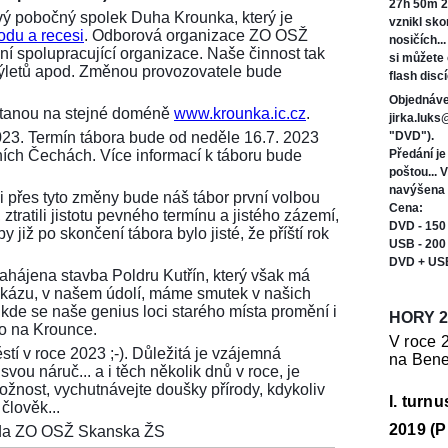
27h 50m 2
ý pobočný spolek Duha Krounka, který je
vznikl sk
odu a recesi
. Odborová organizace ZO OSŽ
nosičích..
í spolupracující organizace. Naše činnost tak
si můžete
 výletů apod. Změnou provozovatele bude
flash discí
Objednáve
ůstanou na stejné doméně
www.krounka.ic.cz
.
jirka.luk
023. Termín tábora bude od neděle 16.7. 2023
"DVD").
ních Čechách. Více informací k táboru bude
Předání j
poštou... 
navýšena 
i přes tyto změny bude náš tábor první volbou
Cena:
ztratili jistotu pevného termínu a jistého zázemí,
DVD - 150
 již po skončení tábora bylo jisté, že příští rok
USB - 200
DVD + US
 zahájena stavba Poldru Kutřín, který však má
tu zkázu, v našem údolí, máme smutek v našich
 kde se naše genius loci starého místa promění i
HORY 2
ko na Krounce.
V roce 
stí v roce 2023 ;-). Důležitá je vzájemná
na Bene
vou náruč... a i těch několik dnů v roce, je
možnost, vychutnávejte doušky přírody, kdykoliv
I. turn
člověk...
2019 (P
seda ZO OSŽ Skanska ŽS