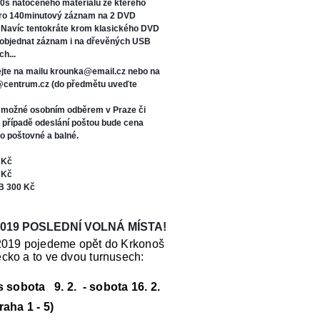
0s natočeného materiálu ze kterého
oro 140minutový záznam na 2 DVD
. Navíc tentokráte kr
om klasického DVD
 objednat záznam i na dřevěných USB
ch...
jte na mailu krounka@email.cz nebo na
s@centrum.cz (do předmětu uveďte
e možné osobním odběrem v Praze či
V případě odeslání poštou bude cena
o poštovné a balné.
 Kč
 Kč
B 300 Kč
019 POSLEDNÍ VOLNÁ MÍSTA!
2019 pojedeme opět do Krkonoš
cko a to ve dvou turnusech:
us sobota 9. 2. - sobota 16. 2.
raha 1 - 5)