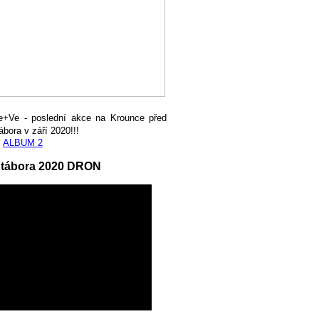
e+Ve - poslední akce na Krounce před
ábora v září 2020!!!
,
ALBUM 2
 tábora 2020 DRON