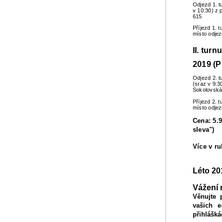
Odjezd 1. t
v 10:30) z 
615
Příjezd 1. 
místo odje
II. turn
2019 (P
Odjezd 2. t
(sraz v 9:3
Sokolovská
Příjezd 2. 
místo odje
Cena: 5.9
sleva")
Více v r
Léto 20
Vážení 
Věnujte 
vašich e
přihlášká