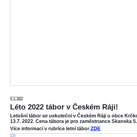
9
. 1. 2022
Léto 2022 tábor v Českém Ráji!
Letošní tábor se uskuteční v Českém Ráji u obce Krčko
13.7. 2022. Cena tábora je pro zaměstnance Skanska 5.
Více informací v rubrice letní tábor
ZDE