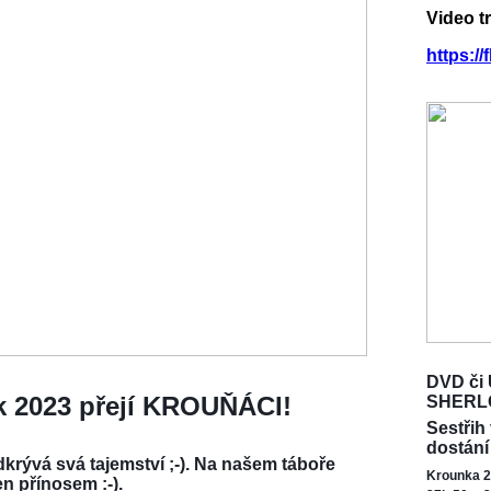
Video t
https:/
DVD či 
ok 2023 přejí KROUŇÁCI!
SHERL
Sestřih
dostání
krývá svá tajemství ;-). Na našem táboře
Krounka 2
en přínosem :-).