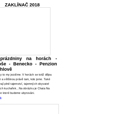
ZAKLÍNAČ 2018
 prázdniny na horách -
oše - Benecko - Penzion
hlově
ry to my jezdíme. V horách se totiž dějou
i a většinou právě tam, kde jsme. Také
ají plné tajemství, tajemných obyvatel
ých kuchařek...Na obrázku je Chata Na
ve které budeme ubytováni.
ma