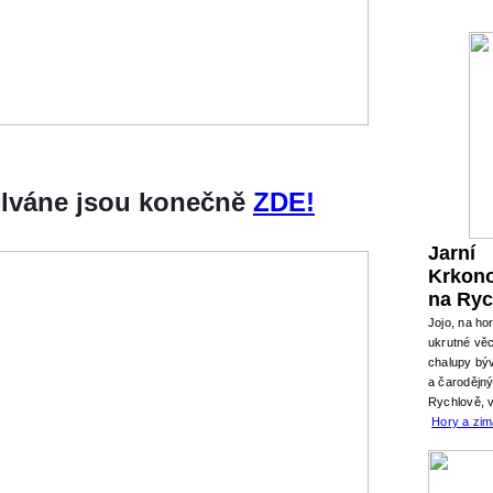
silváne jsou konečně
ZDE!
Jarní
Krkon
na Ryc
Jojo, na ho
ukrutné věc
chalupy býv
a čarodějn
Rychlově, 
Hory a zi