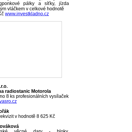
ngponkové pálky a síťky, jízda
ckým vláčkem v celkové hodnotě
 Kč
www.investkladno.cz
r.o.
a radiostanic Motorola
o 8 ks profesionálních vysílaček
asro.cz
ořák
ekvizit v hodnotě 8 625 Kč
Nováková
rské věcné dary - bloky,