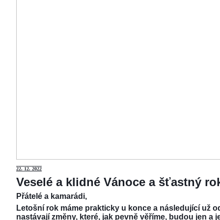
22.
12. 2022
Veselé a klidné Vánoce a šťastný r
Přátelé a kamarádi,
Letošní rok máme prakticky u konce a následující už od
nastávají změny, které, jak pevně věříme, budou jen a j