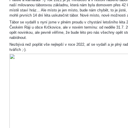
naší milovanou táborovou základnu, která nám byla domovem přes 42 l
místě staví hráz... Ale místo je jen místo, bude nám chybět, to je jisté
mohli prvních 14 dní léta uskutečnit tábor. Nové místo, nové možnosti
Tábor se vydařil s nyní jsme v plném proudu v chystání letošního léta 
Českém Ráji u obce Krčkovice, ale v novém termínu: od neděle 31.7. 2
opět novinkou, ale pevně věříme, že bude léto pro nás všechny opět s
nabídnout.
Nezbývá než popřát vše nejlepší v roce 2022, ať se vydaří a je plný ra
tvářích ;-).