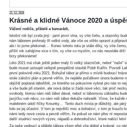
23
. 12. 2020
Krásné a klidné Vánoce 2020 a úspěš
Vážení rodiče, přátelé a kamarádi,
letošní rok byl zcela jiný - jarní první vlna, vy víte čeho, a otazníky 
nám táborem prohnaly tři velké vody, ale vše se stihlo opravit a připravi
ale i to jsme překonali... Konec tohoto roku je stále díky, vy víte čemu
příští rok zahájíme sice s tím, vy víte co myslím, co nás neustále drží
brzy překonáme!
Léto 2021 má však ještě jeden malý či velký otazníček, neboť "naše"
bude muset ustoupit veřejně prospěšné stavbě Poldr Kutřín. Povodí Labe 
první polovině roku 2021. Bohužel tábor je přímo v místě budoucí hráze,
stole záložní plán a pevně věřím, že nejdéle počátkem února budeme m
objíždí poptaná tábořiště, ze kterého se pokusíme vybrat pro nás to n
a vše bude při starém, ale nová doba si žádá nové věci, tak proč nezkus
svobody, kterou nám náš tábor dával, neboť si táborovou základnu bu
jazýčku vah něco, co nám náš tábor dokáže nahradit. Víme, že každé m
malebném údolí říčky Krounky... Tento duch místa je důležitý, ale jaký
kdo se jej účastní. V tom je největší moc a bohatsví, v tom je kouzlo 
námi tedy nová cesta a pevně věřím, že pokud se nám přes ní nepostaví
další studnicí nových výzev, nápadů a dobrodružství, které nabízí letní
Za naše vedoucí a přátele tábora všem přeji vše dobré a krásné, co ná