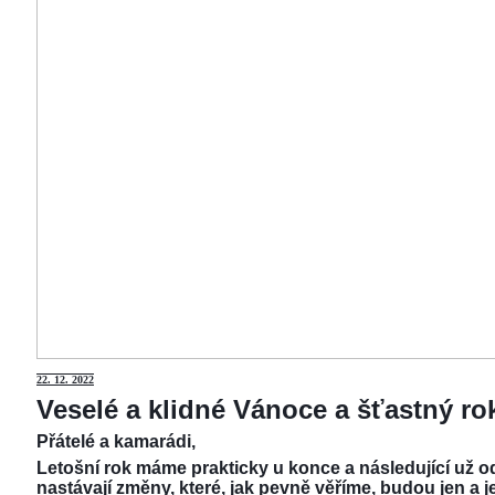
22.
12. 2022
Veselé a klidné Vánoce a šťastný r
Přátelé a kamarádi,
Letošní rok máme prakticky u konce a následující už od
nastávají změny, které, jak pevně věříme, budou jen a j