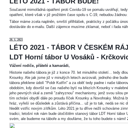
LÉTO 2021 - TÁBOR BUDE!
Současné mimořádná opatření proti Covidu-19 se pomalu uvolňují, tedy 
opatření, které však v již prožitém čase spolu s C-19, nebudou žádnou 
Tábor máme zcela naplněn, smrští přilhlášek, prakticky z počátku únor
dostáváte do e-mailu. Další zájemce musíme zklamat, neboť i řada náh
20
. 1. 2021
LÉTO 2021 - TÁBOR V ČESKÉM RÁJ
LDT Horní tábor U Vosáků - Krčkovice
Vážení rodiče, přátelé a kamarádi,
Historie našeho tábora je již z konce 70. let minulého století... tedy d
Krounky. Ale jak jsme již v minulých letech avizovali, jednoho dne bu
tábora překlene údolí "Poldr Kutřín" a za oběť tedy padne i naše tábor
obdobím, kdy dovršil se čas našeho bytí na březích Krounky v malebné
jeho pevných skal a země "zahryznou" mechanismy, jenž svou silou pro
tím ochrání obydlí dále po proudu říček Krounky a Novohraky. Možná by 
hráz, vyřeší se důsledek a zůstává příčina... už je to tak, nedá se nic d
hledět vstříc novým zítřkům. Léto 2021 je tu dříve nežli schováme zimn
tradici, letošní rok nám bude útočištěm stanový tábor LDT Horní tábo
svém, ale budeme na táboře a my doufáme, že tu toho budete s námi!
Z