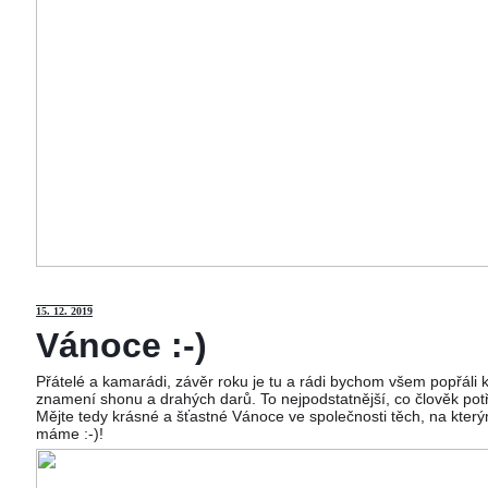
15
. 12. 2019
Vánoce :-)
Přátelé a kamarádi, závěr roku je tu a rádi bychom všem popřáli
znamení shonu a drahých darů. To nejpodstatnější, co člověk potř
Mějte tedy krásné a šťastné Vánoce ve společnosti těch, na kterým
máme :-)!