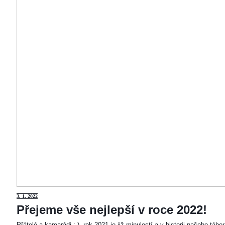
3
. 1. 2022
Přejeme vše nejlepší v roce 2022!
Přátelé a kamarádi :-). rok 2021 je již minulostí a v historii našeho táb