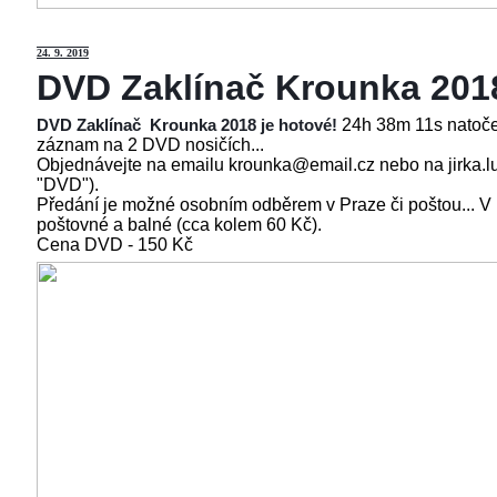
24
. 9. 2019
DVD Zaklínač Krounka 201
24h 38m 11s natoče
DVD Zaklínač Krounka 2018 je hotové!
záznam na 2 DVD nosičích...
Objednávejte na emailu krounka@email.cz nebo na jirka.l
"DVD").
Předání je možné osobním odběrem v Praze či poštou... V
poštovné a balné (cca kolem 60 Kč).
Cena
DVD - 150 Kč