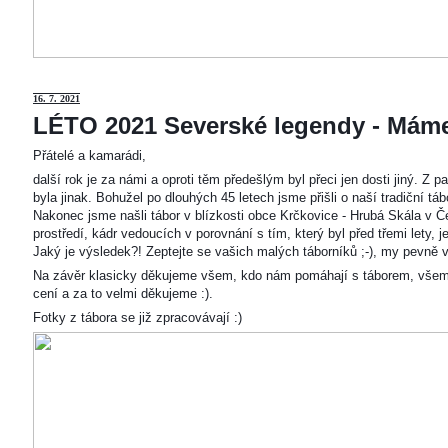
16. 7. 2021
LÉTO 2021 Severské legendy - Mám
Přátelé a kamarádi,
další rok je za námi a oproti těm předešlým byl přeci jen dosti jiný. Z
byla jinak. Bohužel po dlouhých 45 letech jsme přišli o naší tradiční t
Nakonec jsme našli tábor v blízkosti obce Krčkovice - Hrubá Skála v Č
prostředí, kádr vedoucích v porovnání s tím, který byl před třemi lety,
Jaký je výsledek?! Zeptejte se vašich malých táborníků ;-), my pevně v
Na závěr klasicky děkujeme všem, kdo nám pomáhají s táborem, všem
cení a za to velmi děkujeme :).
Fotky z tábora se již zpracovávají :)