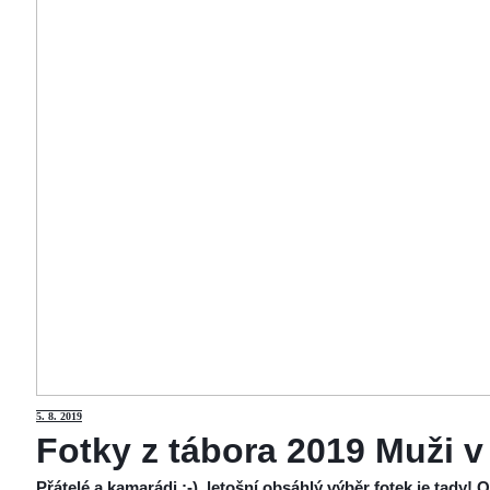
5
. 8. 2019
Fotky z tábora 2019 Muži v
Přátelé a kamarádi :-), letošní obsáhlý výběr fotek je tady!