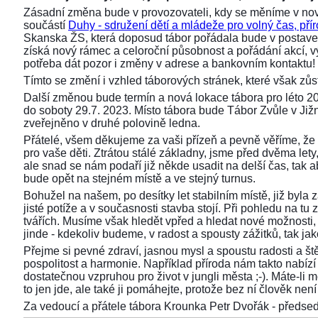
Zásadní změna bude v provozovateli, kdy se měníme v nov
součástí
Duhy - sdružení dětí a mládeže pro volný čas, přír
Skanska ŽS, která doposud tábor pořádala bude v postaven
získá nový rámec a celoroční působnost a pořádání akcí,
potřeba dát pozor i změny v adrese a bankovním kontaktu!
Tímto se změní i vzhled táborových stránek, které však z
Další změnou bude termín a nová lokace tábora pro léto 2
do soboty 29.7. 2023. Místo tábora bude Tábor Zvůle v Již
zveřejněno v druhé polovině ledna.
Přátelé, všem děkujeme za vaši přízeň a pevně věříme, že 
pro vaše děti. Ztrátou stálé základny, jsme před dvěma lety, 
ale snad se nám podaří již někde usadit na delší čas, tak aby
bude opět na stejném místě a ve stejný turnus.
Bohužel na našem, po desítky let stabilním místě, již byla
jisté potíže a v současnosti stavba stojí. Při pohledu na 
tvářích. Musíme však hledět vpřed a hledat nové možnosti,
jinde - kdekoliv budeme, v radost a spousty zážitků, tak ja
Přejme si pevné zdraví, jasnou mysl a spoustu radosti a ště
pospolitost a harmonie. Například příroda nám takto nabízí s
dostatečnou vzpruhou pro život v jungli města ;-). Máte-li 
to jen jde, ale také ji pomáhejte, protože bez ní člověk není 
Za vedoucí a přátele tábora Krounka Petr Dvořák - před