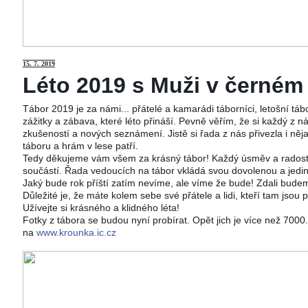
15
. 7. 2019
Léto 2019 s Muži v černém j
Tábor 2019 je za námi... přátelé a kamarádi táborníci, letošní tá
zážitky a zábava, které léto přináší. Pevně věřím, že si každý z ná
zkušeností a nových seznámení. Jistě si řada z nás přivezla i něj
táboru a hrám v lese patří.
Tedy děkujeme vám všem za krásný tábor! Každý úsměv a radost 
součástí. Řada vedoucích na tábor vkládá svou dovolenou a jedi
Jaký bude rok příští zatím nevíme, ale víme že bude! Zdali budeme
Důležité je, že máte kolem sebe své přátele a lidi, kteří tam jsou 
Užívejte si krásného a klidného léta!
Fotky z tábora se budou nyní probírat. Opět jich je více než 700
na
www.krounka.ic.cz