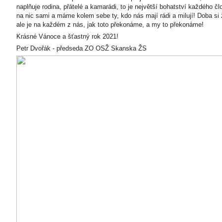
naplňuje rodina, přátelé a kamarádi, to je největší bohatství každého čl
na nic sami a máme kolem sebe ty, kdo nás mají rádi a milují! Doba si ž
ale je na každém z nás, jak toto překonáme, a my to překonáme!
Krásné Vánoce a šťastný rok 2021!
Petr Dvořák - předseda ZO OSŽ Skanska ŽS