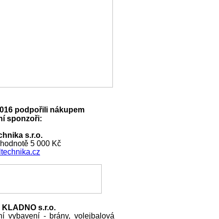
016 podpořili nákupem
í sponzoři:
hnika s.r.o.
 hodnotě 5 000 Kč
technika.cz
 KLADNO s.r.o.
ní vybavení - brány, volejbalová