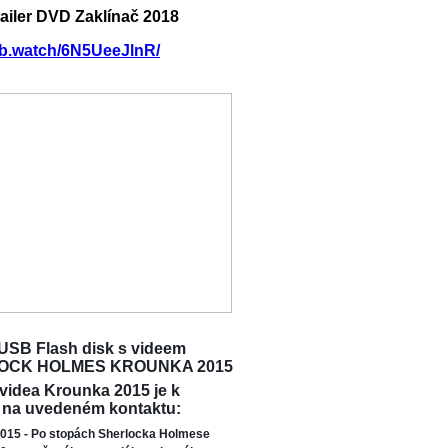
railer DVD Zaklínač 2018
/fb.watch/6N5UeeJlnR/
USB Flash disk s videem
OCK HOLMES KROUNKA 2015
 videa Krounka 2015 je k
 na uvedeném kontaktu:
015 - Po stopách Sherlocka Holmese