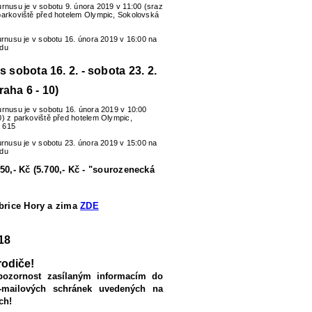
urnusu je v sobotu 9. února 2019 v 11:00 (sraz
parkoviště před hotelem Olympic, Sokolovská
turnusu je v sobotu 16. února 2019 v 16:00 na
zdu
us sobota 16. 2. - sobota 23. 2.
raha 6 - 10)
urnusu je v sobotu 16. února 2019 v 10:00
0) z parkoviště před hotelem Olympic,
 615
turnusu je v sobotu 23. února 2019 v 15:00 na
zdu
50,- Kč (5.700,- Kč - "sourozenecká
ubrice Hory a zima
ZDE
18
rodiče!
pozornost zasílaným informacím do
-mailových schránek uvedených na
ch!