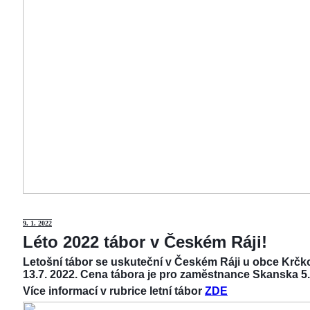
9
. 1. 2022
Léto 2022 tábor v Českém Ráji!
Letošní tábor se uskuteční v Českém Ráji u obce Krčko
13.7. 2022. Cena tábora je pro zaměstnance Skanska 5.
Více informací v rubrice letní tábor
ZDE