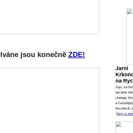
silváne jsou konečně
ZDE!
Jarní
Krkon
na Ryc
Jojo, na ho
ukrutné věc
chalupy býv
a čarodějn
Rychlově, 
Hory a zi