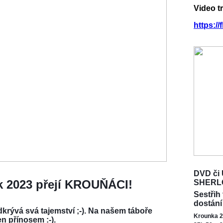
Video t
https:/
DVD či 
ok 2023 přejí KROUŇÁCI!
SHERL
Sestřih
dostání
krývá svá tajemství ;-). Na našem táboře
Krounka 2
en přínosem :-).