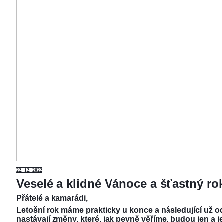
22.
12. 2022
Veselé a klidné Vánoce a šťastný r
Přátelé a kamarádi,
Letošní rok máme prakticky u konce a následující už od
nastávají změny, které, jak pevně věříme, budou jen a j