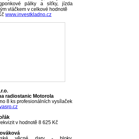
ngponkové pálky a síťky, jízda
ckým vláčkem v celkové hodnotě
 Kč
www.investkladno.cz
r.o.
a radiostanic Motorola
o 8 ks profesionálních vysílaček
asro.cz
ořák
ekvizit v hodnotě 8 625 Kč
Nováková
rské věcné dary - bloky,