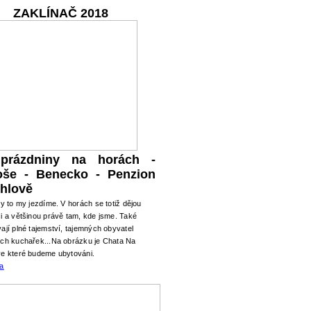
ZAKLÍNAČ 2018
 prázdniny na horách -
oše - Benecko - Penzion
hlově
ry to my jezdíme. V horách se totiž dějou
i a většinou právě tam, kde jsme. Také
ají plné tajemství, tajemných obyvatel
ých kuchařek...Na obrázku je Chata Na
ve které budeme ubytováni.
ma