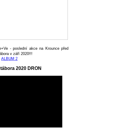
e+Ve - poslední akce na Krounce před
ábora v září 2020!!!
,
ALBUM 2
 tábora 2020 DRON