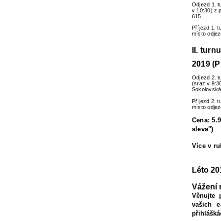
Odjezd 1. t
v 10:30) z 
615
Příjezd 1. 
místo odje
II. turn
2019 (P
Odjezd 2. t
(sraz v 9:3
Sokolovská
Příjezd 2. 
místo odje
Cena: 5.9
sleva")
Více v r
Léto 20
Vážení 
Věnujte 
vašich e
přihlášká