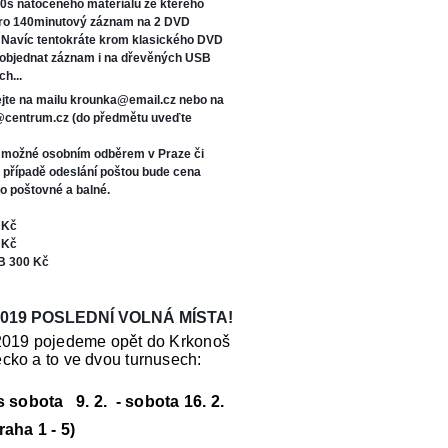
0s natočeného materiálu ze kterého
oro 140minutový záznam na 2 DVD
. Navíc tentokráte kr
om klasického DVD
 objednat záznam i na dřevěných USB
ch...
jte na mailu krounka@email.cz nebo na
s@centrum.cz (do předmětu uveďte
e možné osobním odběrem v Praze či
V případě odeslání poštou bude cena
o poštovné a balné.
 Kč
 Kč
B 300 Kč
019 POSLEDNÍ VOLNÁ MÍSTA!
2019 pojedeme opět do Krkonoš
cko a to ve dvou turnusech:
us sobota 9. 2. - sobota 16. 2.
raha 1 - 5)