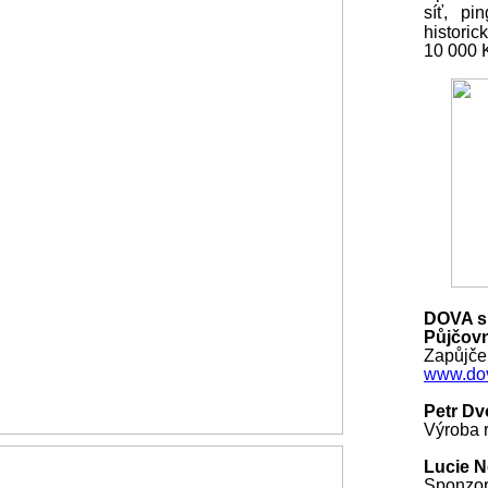
síť, pi
histori
10 000
DOVA s.
Půjčovn
Zapůjčen
www.dov
Petr Dv
Výroba r
Lucie 
Sponzo