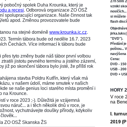
27h 50m 2
ý pobočný spolek Duha Krounka, který je
vznikl sk
odu a recesi
. Odborová organizace ZO OSŽ
nosičích..
í spolupracující organizace. Naše činnost tak
si můžete
 výletů apod. Změnou provozovatele bude
flash discí
Objednáve
ůstanou na stejné doméně
www.krounka.ic.cz
.
jirka.luk
023. Termín tábora bude od neděle 16.7. 2023
"DVD").
ních Čechách. Více informací k táboru bude
Předání j
poštou... 
navýšena 
i přes tyto změny bude náš tábor první volbou
Cena:
ztratili jistotu pevného termínu a jistého zázemí,
DVD - 150
 již po skončení tábora bylo jisté, že příští rok
USB - 200
DVD + US
 zahájena stavba Poldru Kutřín, který však má
tu zkázu, v našem údolí, máme smutek v našich
 kde se naše genius loci starého místa promění i
HORY 2
ko na Krounce.
V roce 
stí v roce 2023 ;-). Důležitá je vzájemná
na Bene
vou náruč... a i těch několik dnů v roce, je
možnost, vychutnávejte doušky přírody, kdykoliv
I. turn
člověk...
2019 (P
seda ZO OSŽ Skanska ŽS