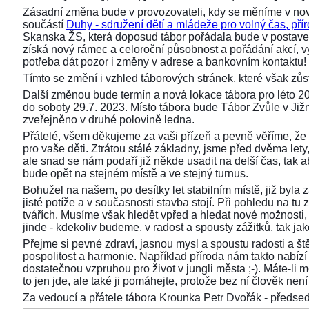
Zásadní změna bude v provozovateli, kdy se měníme v nov
součástí
Duhy - sdružení dětí a mládeže pro volný čas, přír
Skanska ŽS, která doposud tábor pořádala bude v postaven
získá nový rámec a celoroční působnost a pořádání akcí,
potřeba dát pozor i změny v adrese a bankovním kontaktu!
Tímto se změní i vzhled táborových stránek, které však z
Další změnou bude termín a nová lokace tábora pro léto 2
do soboty 29.7. 2023. Místo tábora bude Tábor Zvůle v Již
zveřejněno v druhé polovině ledna.
Přátelé, všem děkujeme za vaši přízeň a pevně věříme, že 
pro vaše děti. Ztrátou stálé základny, jsme před dvěma lety, 
ale snad se nám podaří již někde usadit na delší čas, tak aby
bude opět na stejném místě a ve stejný turnus.
Bohužel na našem, po desítky let stabilním místě, již byla
jisté potíže a v současnosti stavba stojí. Při pohledu na 
tvářích. Musíme však hledět vpřed a hledat nové možnosti,
jinde - kdekoliv budeme, v radost a spousty zážitků, tak ja
Přejme si pevné zdraví, jasnou mysl a spoustu radosti a ště
pospolitost a harmonie. Například příroda nám takto nabízí s
dostatečnou vzpruhou pro život v jungli města ;-). Máte-li 
to jen jde, ale také ji pomáhejte, protože bez ní člověk není 
Za vedoucí a přátele tábora Krounka Petr Dvořák - před