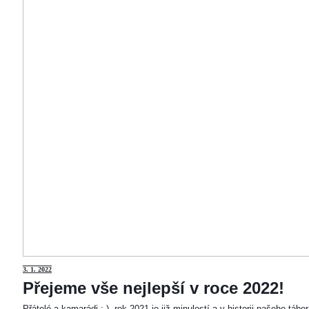
3
. 1. 2022
Přejeme vše nejlepší v roce 2022!
Přátelé a kamarádi :-). rok 2021 je již minulostí a v historii našeho táb