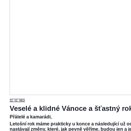
22.
12. 2022
Veselé a klidné Vánoce a šťastný r
Přátelé a kamarádi,
Letošní rok máme prakticky u konce a následující už od
nastávají změny, které, jak pevně věříme, budou jen a j