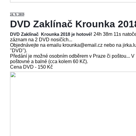
24
. 9. 2019
DVD Zaklínač Krounka 201
24h 38m 11s natoče
DVD Zaklínač Krounka 2018 je hotové!
záznam na 2 DVD nosičích...
Objednávejte na emailu krounka@email.cz nebo na jirka.l
"DVD").
Předání je možné osobním odběrem v Praze či poštou... V
poštovné a balné (cca kolem 60 Kč).
Cena
DVD - 150 Kč