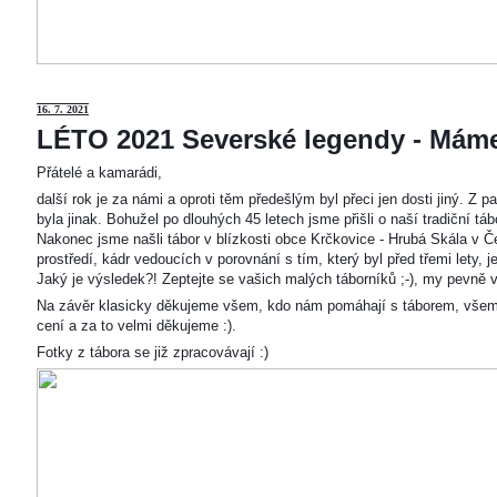
16. 7. 2021
LÉTO 2021 Severské legendy - Mám
Přátelé a kamarádi,
další rok je za námi a oproti těm předešlým byl přeci jen dosti jiný. Z
byla jinak. Bohužel po dlouhých 45 letech jsme přišli o naší tradiční t
Nakonec jsme našli tábor v blízkosti obce Krčkovice - Hrubá Skála v Č
prostředí, kádr vedoucích v porovnání s tím, který byl před třemi lety,
Jaký je výsledek?! Zeptejte se vašich malých táborníků ;-), my pevně v
Na závěr klasicky děkujeme všem, kdo nám pomáhají s táborem, všem
cení a za to velmi děkujeme :).
Fotky z tábora se již zpracovávají :)