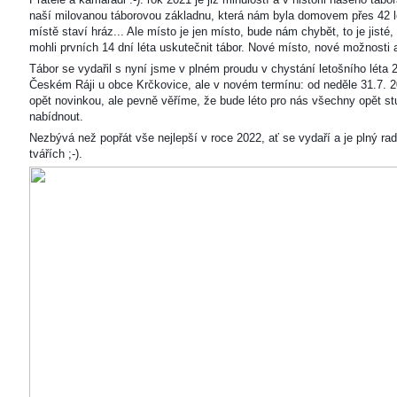
naší milovanou táborovou základnu, která nám byla domovem přes 42 l
místě staví hráz... Ale místo je jen místo, bude nám chybět, to je jisté
mohli prvních 14 dní léta uskutečnit tábor. Nové místo, nové možnosti
Tábor se vydařil s nyní jsme v plném proudu v chystání letošního léta 
Českém Ráji u obce Krčkovice, ale v novém termínu: od neděle 31.7. 2
opět novinkou, ale pevně věříme, že bude léto pro nás všechny opět s
nabídnout.
Nezbývá než popřát vše nejlepší v roce 2022, ať se vydaří a je plný ra
tvářích ;-).