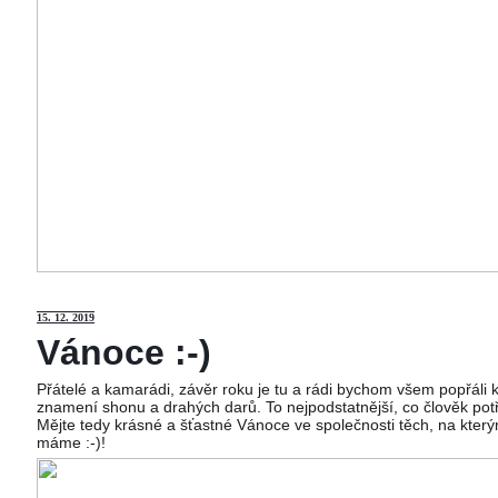
15
. 12. 2019
Vánoce :-)
Přátelé a kamarádi, závěr roku je tu a rádi bychom všem popřáli
znamení shonu a drahých darů. To nejpodstatnější, co člověk potř
Mějte tedy krásné a šťastné Vánoce ve společnosti těch, na kterým
máme :-)!