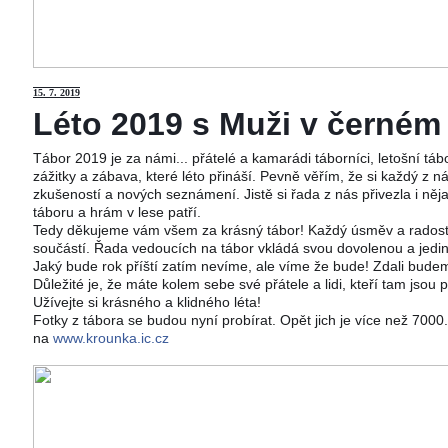
15
. 7. 2019
Léto 2019 s Muži v černém j
Tábor 2019 je za námi... přátelé a kamarádi táborníci, letošní tá
zážitky a zábava, které léto přináší. Pevně věřím, že si každý z ná
zkušeností a nových seznámení. Jistě si řada z nás přivezla i něj
táboru a hrám v lese patří.
Tedy děkujeme vám všem za krásný tábor! Každý úsměv a radost 
součástí. Řada vedoucích na tábor vkládá svou dovolenou a jedi
Jaký bude rok příští zatím nevíme, ale víme že bude! Zdali budeme
Důležité je, že máte kolem sebe své přátele a lidi, kteří tam jsou 
Užívejte si krásného a klidného léta!
Fotky z tábora se budou nyní probírat. Opět jich je více než 700
na
www.krounka.ic.cz