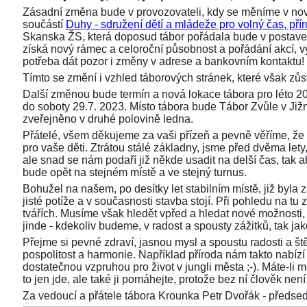
Zásadní změna bude v provozovateli, kdy se měníme v nov
součástí
Duhy - sdružení dětí a mládeže pro volný čas, přír
Skanska ŽS, která doposud tábor pořádala bude v postaven
získá nový rámec a celoroční působnost a pořádání akcí,
potřeba dát pozor i změny v adrese a bankovním kontaktu!
Tímto se změní i vzhled táborových stránek, které však z
Další změnou bude termín a nová lokace tábora pro léto 2
do soboty 29.7. 2023. Místo tábora bude Tábor Zvůle v Již
zveřejněno v druhé polovině ledna.
Přátelé, všem děkujeme za vaši přízeň a pevně věříme, že 
pro vaše děti. Ztrátou stálé základny, jsme před dvěma lety, 
ale snad se nám podaří již někde usadit na delší čas, tak aby
bude opět na stejném místě a ve stejný turnus.
Bohužel na našem, po desítky let stabilním místě, již byla
jisté potíže a v současnosti stavba stojí. Při pohledu na 
tvářích. Musíme však hledět vpřed a hledat nové možnosti,
jinde - kdekoliv budeme, v radost a spousty zážitků, tak ja
Přejme si pevné zdraví, jasnou mysl a spoustu radosti a ště
pospolitost a harmonie. Například příroda nám takto nabízí s
dostatečnou vzpruhou pro život v jungli města ;-). Máte-li 
to jen jde, ale také ji pomáhejte, protože bez ní člověk není 
Za vedoucí a přátele tábora Krounka Petr Dvořák - před