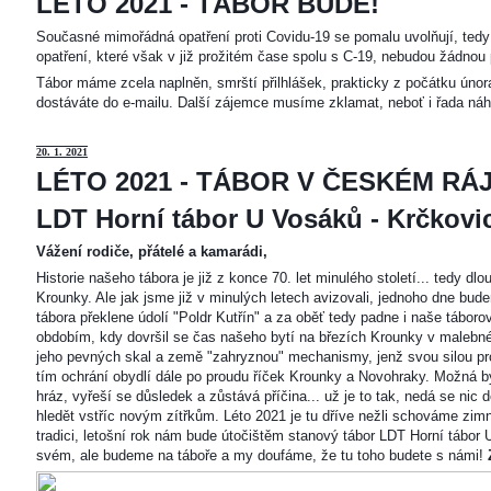
LÉTO 2021 - TÁBOR BUDE!
Současné mimořádná opatření proti Covidu-19 se pomalu uvolňují, tedy 
opatření, které však v již prožitém čase spolu s C-19, nebudou žádnou 
Tábor máme zcela naplněn, smrští přilhlášek, prakticky z počátku únor
dostáváte do e-mailu. Další zájemce musíme zklamat, neboť i řada náh
20
. 1. 2021
LÉTO 2021 - TÁBOR V ČESKÉM RÁJ
LDT Horní tábor U Vosáků - Krčkovice
Vážení rodiče, přátelé a kamarádi,
Historie našeho tábora je již z konce 70. let minulého století... tedy d
Krounky. Ale jak jsme již v minulých letech avizovali, jednoho dne bu
tábora překlene údolí "Poldr Kutřín" a za oběť tedy padne i naše tábor
obdobím, kdy dovršil se čas našeho bytí na březích Krounky v malebné
jeho pevných skal a země "zahryznou" mechanismy, jenž svou silou pro
tím ochrání obydlí dále po proudu říček Krounky a Novohraky. Možná by 
hráz, vyřeší se důsledek a zůstává příčina... už je to tak, nedá se nic d
hledět vstříc novým zítřkům. Léto 2021 je tu dříve nežli schováme zimn
tradici, letošní rok nám bude útočištěm stanový tábor LDT Horní tábo
svém, ale budeme na táboře a my doufáme, že tu toho budete s námi!
Z