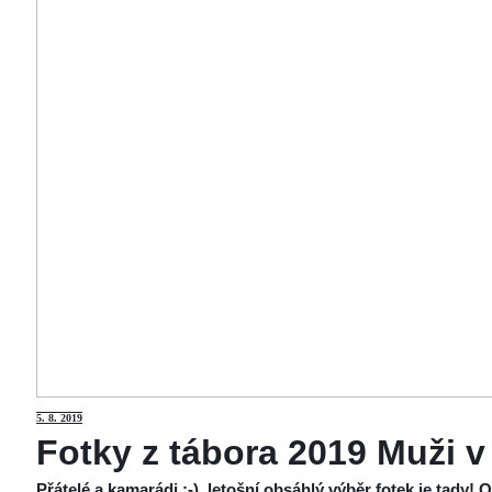
5
. 8. 2019
Fotky z tábora 2019 Muži v
Přátelé a kamarádi :-), letošní obsáhlý výběr fotek je tady!