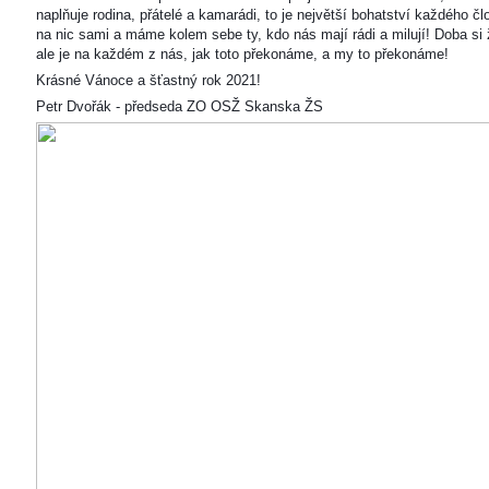
naplňuje rodina, přátelé a kamarádi, to je největší bohatství každého čl
na nic sami a máme kolem sebe ty, kdo nás mají rádi a milují! Doba si ž
ale je na každém z nás, jak toto překonáme, a my to překonáme!
Krásné Vánoce a šťastný rok 2021!
Petr Dvořák - předseda ZO OSŽ Skanska ŽS