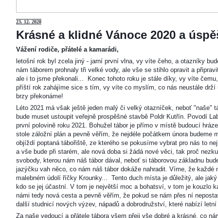
23
. 12. 2020
Krásné a klidné Vánoce 2020 a úspěš
Vážení rodiče, přátelé a kamarádi,
letošní rok byl zcela jiný - jarní první vlna, vy víte čeho, a otazníky 
nám táborem prohnaly tři velké vody, ale vše se stihlo opravit a připravi
ale i to jsme překonali... Konec tohoto roku je stále díky, vy víte čemu
příští rok zahájíme sice s tím, vy víte co myslím, co nás neustále drží
brzy překonáme!
Léto 2021 má však ještě jeden malý či velký otazníček, neboť "naše"
bude muset ustoupit veřejně prospěšné stavbě Poldr Kutřín. Povodí Labe 
první polovině roku 2021. Bohužel tábor je přímo v místě budoucí hráze,
stole záložní plán a pevně věřím, že nejdéle počátkem února budeme m
objíždí poptaná tábořiště, ze kterého se pokusíme vybrat pro nás to n
a vše bude při starém, ale nová doba si žádá nové věci, tak proč nezkus
svobody, kterou nám náš tábor dával, neboť si táborovou základnu bu
jazýčku vah něco, co nám náš tábor dokáže nahradit. Víme, že každé m
malebném údolí říčky Krounky... Tento duch místa je důležitý, ale jaký
kdo se jej účastní. V tom je největší moc a bohatsví, v tom je kouzlo 
námi tedy nová cesta a pevně věřím, že pokud se nám přes ní nepostaví
další studnicí nových výzev, nápadů a dobrodružství, které nabízí letní
Za naše vedoucí a přátele tábora všem přeji vše dobré a krásné, co ná