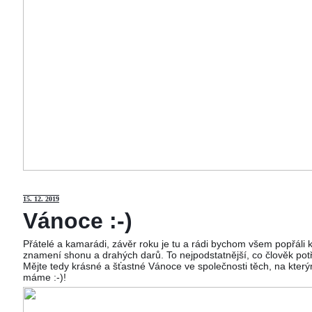
15
. 12. 2019
Vánoce :-)
Přátelé a kamarádi, závěr roku je tu a rádi bychom všem popřáli
znamení shonu a drahých darů. To nejpodstatnější, co člověk potř
Mějte tedy krásné a šťastné Vánoce ve společnosti těch, na kterým
máme :-)!