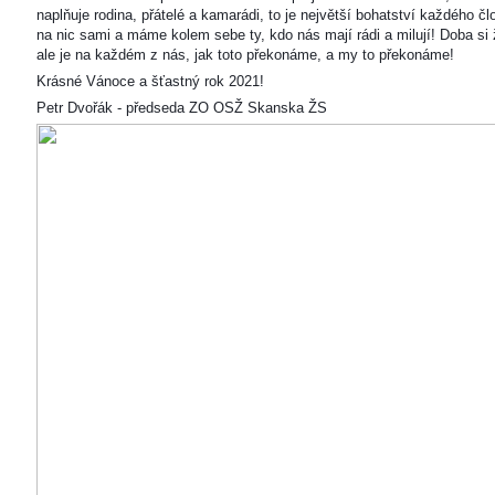
naplňuje rodina, přátelé a kamarádi, to je největší bohatství každého čl
na nic sami a máme kolem sebe ty, kdo nás mají rádi a milují! Doba si ž
ale je na každém z nás, jak toto překonáme, a my to překonáme!
Krásné Vánoce a šťastný rok 2021!
Petr Dvořák - předseda ZO OSŽ Skanska ŽS