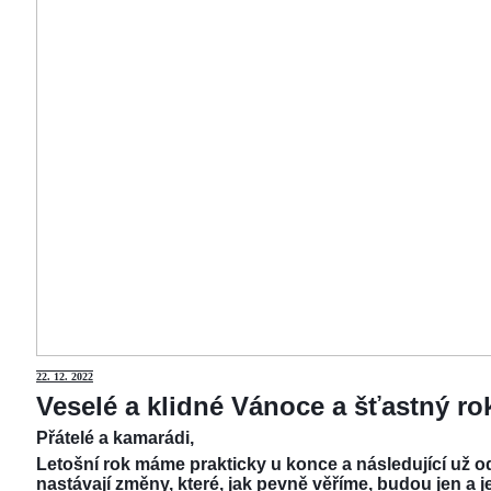
22.
12. 2022
Veselé a klidné Vánoce a šťastný r
Přátelé a kamarádi,
Letošní rok máme prakticky u konce a následující už od
nastávají změny, které, jak pevně věříme, budou jen a j