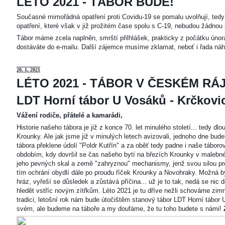
LÉTO 2021 - TÁBOR BUDE!
Současné mimořádná opatření proti Covidu-19 se pomalu uvolňují, tedy 
opatření, které však v již prožitém čase spolu s C-19, nebudou žádnou 
Tábor máme zcela naplněn, smrští přilhlášek, prakticky z počátku únor
dostáváte do e-mailu. Další zájemce musíme zklamat, neboť i řada náh
20
. 1. 2021
LÉTO 2021 - TÁBOR V ČESKÉM RÁJ
LDT Horní tábor U Vosáků - Krčkovice
Vážení rodiče, přátelé a kamarádi,
Historie našeho tábora je již z konce 70. let minulého století... tedy d
Krounky. Ale jak jsme již v minulých letech avizovali, jednoho dne bu
tábora překlene údolí "Poldr Kutřín" a za oběť tedy padne i naše tábor
obdobím, kdy dovršil se čas našeho bytí na březích Krounky v malebné
jeho pevných skal a země "zahryznou" mechanismy, jenž svou silou pro
tím ochrání obydlí dále po proudu říček Krounky a Novohraky. Možná by 
hráz, vyřeší se důsledek a zůstává příčina... už je to tak, nedá se nic d
hledět vstříc novým zítřkům. Léto 2021 je tu dříve nežli schováme zimn
tradici, letošní rok nám bude útočištěm stanový tábor LDT Horní tábo
svém, ale budeme na táboře a my doufáme, že tu toho budete s námi!
Z