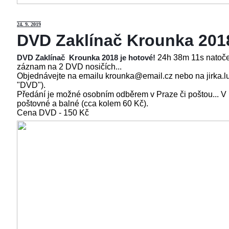
24
. 9. 2019
DVD Zaklínač Krounka 201
24h 38m 11s natoče
DVD Zaklínač Krounka 2018 je hotové!
záznam na 2 DVD nosičích...
Objednávejte na emailu krounka@email.cz nebo na jirka.l
"DVD").
Předání je možné osobním odběrem v Praze či poštou... V
poštovné a balné (cca kolem 60 Kč).
Cena
DVD - 150 Kč