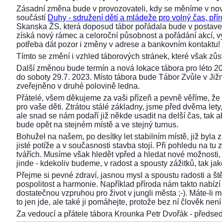
Zásadní změna bude v provozovateli, kdy se měníme v nov
součástí
Duhy - sdružení dětí a mládeže pro volný čas, přír
Skanska ŽS, která doposud tábor pořádala bude v postaven
získá nový rámec a celoroční působnost a pořádání akcí,
potřeba dát pozor i změny v adrese a bankovním kontaktu!
Tímto se změní i vzhled táborových stránek, které však z
Další změnou bude termín a nová lokace tábora pro léto 2
do soboty 29.7. 2023. Místo tábora bude Tábor Zvůle v Již
zveřejněno v druhé polovině ledna.
Přátelé, všem děkujeme za vaši přízeň a pevně věříme, že 
pro vaše děti. Ztrátou stálé základny, jsme před dvěma lety, 
ale snad se nám podaří již někde usadit na delší čas, tak aby
bude opět na stejném místě a ve stejný turnus.
Bohužel na našem, po desítky let stabilním místě, již byla
jisté potíže a v současnosti stavba stojí. Při pohledu na 
tvářích. Musíme však hledět vpřed a hledat nové možnosti,
jinde - kdekoliv budeme, v radost a spousty zážitků, tak ja
Přejme si pevné zdraví, jasnou mysl a spoustu radosti a ště
pospolitost a harmonie. Například příroda nám takto nabízí s
dostatečnou vzpruhou pro život v jungli města ;-). Máte-li 
to jen jde, ale také ji pomáhejte, protože bez ní člověk není 
Za vedoucí a přátele tábora Krounka Petr Dvořák - před