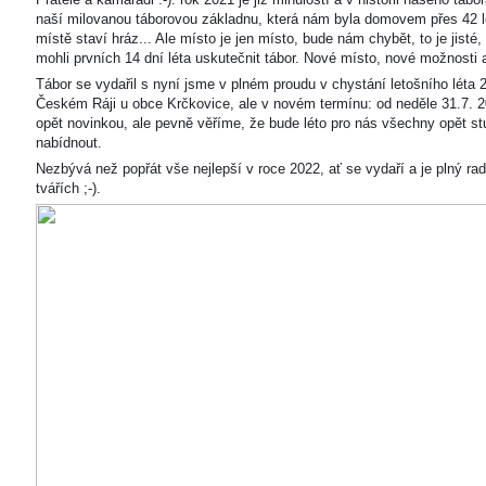
naší milovanou táborovou základnu, která nám byla domovem přes 42 l
místě staví hráz... Ale místo je jen místo, bude nám chybět, to je jisté
mohli prvních 14 dní léta uskutečnit tábor. Nové místo, nové možnosti
Tábor se vydařil s nyní jsme v plném proudu v chystání letošního léta 
Českém Ráji u obce Krčkovice, ale v novém termínu: od neděle 31.7. 2
opět novinkou, ale pevně věříme, že bude léto pro nás všechny opět s
nabídnout.
Nezbývá než popřát vše nejlepší v roce 2022, ať se vydaří a je plný ra
tvářích ;-).