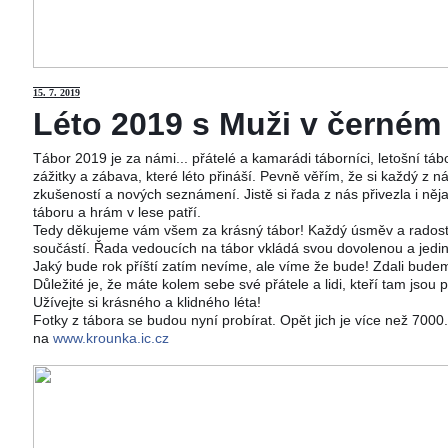
15
. 7. 2019
Léto 2019 s Muži v černém j
Tábor 2019 je za námi... přátelé a kamarádi táborníci, letošní tá
zážitky a zábava, které léto přináší. Pevně věřím, že si každý z ná
zkušeností a nových seznámení. Jistě si řada z nás přivezla i něj
táboru a hrám v lese patří.
Tedy děkujeme vám všem za krásný tábor! Každý úsměv a radost 
součástí. Řada vedoucích na tábor vkládá svou dovolenou a jedi
Jaký bude rok příští zatím nevíme, ale víme že bude! Zdali budeme
Důležité je, že máte kolem sebe své přátele a lidi, kteří tam jsou 
Užívejte si krásného a klidného léta!
Fotky z tábora se budou nyní probírat. Opět jich je více než 700
na
www.krounka.ic.cz