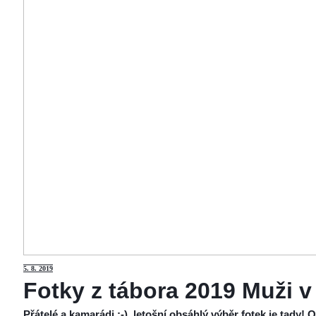
5
. 8. 2019
Fotky z tábora 2019 Muži v
Přátelé a kamarádi :-), letošní obsáhlý výběr fotek je tady!