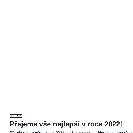
3
. 1. 2022
Přejeme vše nejlepší v roce 2022!
Přátelé a kamarádi :-). rok 2021 je již minulostí a v historii našeho táb