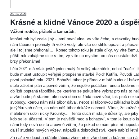
23
. 12. 2020
Krásné a klidné Vánoce 2020 a úspěš
Vážení rodiče, přátelé a kamarádi,
letošní rok byl zcela jiný - jarní první vlna, vy víte čeho, a otazníky 
nám táborem prohnaly tři velké vody, ale vše se stihlo opravit a připravi
ale i to jsme překonali... Konec tohoto roku je stále díky, vy víte čemu
příští rok zahájíme sice s tím, vy víte co myslím, co nás neustále drží
brzy překonáme!
Léto 2021 má však ještě jeden malý či velký otazníček, neboť "naše"
bude muset ustoupit veřejně prospěšné stavbě Poldr Kutřín. Povodí Labe 
první polovině roku 2021. Bohužel tábor je přímo v místě budoucí hráze,
stole záložní plán a pevně věřím, že nejdéle počátkem února budeme m
objíždí poptaná tábořiště, ze kterého se pokusíme vybrat pro nás to n
a vše bude při starém, ale nová doba si žádá nové věci, tak proč nezkus
svobody, kterou nám náš tábor dával, neboť si táborovou základnu bu
jazýčku vah něco, co nám náš tábor dokáže nahradit. Víme, že každé m
malebném údolí říčky Krounky... Tento duch místa je důležitý, ale jaký
kdo se jej účastní. V tom je největší moc a bohatsví, v tom je kouzlo 
námi tedy nová cesta a pevně věřím, že pokud se nám přes ní nepostaví
další studnicí nových výzev, nápadů a dobrodružství, které nabízí letní
Za naše vedoucí a přátele tábora všem přeji vše dobré a krásné, co ná