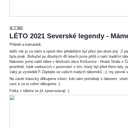
16. 7. 2021
LÉTO 2021 Severské legendy - Mám
Přátelé a kamarádi,
další rok je za námi a oproti těm předešlým byl přeci jen dosti jiný. Z
byla jinak. Bohužel po dlouhých 45 letech jsme přišli o naší tradiční t
Nakonec jsme našli tábor v blízkosti obce Krčkovice - Hrubá Skála v Č
prostředí, kádr vedoucích v porovnání s tím, který byl před třemi lety,
Jaký je výsledek?! Zeptejte se vašich malých táborníků ;-), my pevně v
Na závěr klasicky děkujeme všem, kdo nám pomáhají s táborem, všem
cení a za to velmi děkujeme :).
Fotky z tábora se již zpracovávají :)