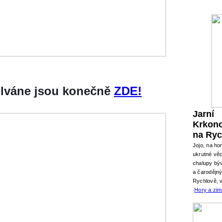
silváne jsou konečně
ZDE!
Jarní
Krkon
na Ryc
Jojo, na ho
ukrutné věc
chalupy býv
a čarodějn
Rychlově, 
Hory a zi