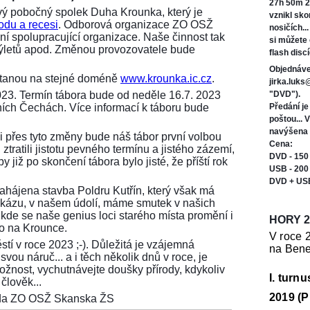
27h 50m 2
ý pobočný spolek Duha Krounka, který je
vznikl sk
odu a recesi
. Odborová organizace ZO OSŽ
nosičích..
í spolupracující organizace. Naše činnost tak
si můžete
 výletů apod. Změnou provozovatele bude
flash discí
Objednáve
ůstanou na stejné doméně
www.krounka.ic.cz
.
jirka.luk
023. Termín tábora bude od neděle 16.7. 2023
"DVD").
ních Čechách. Více informací k táboru bude
Předání j
poštou... 
navýšena 
i přes tyto změny bude náš tábor první volbou
Cena:
ztratili jistotu pevného termínu a jistého zázemí,
DVD - 150
 již po skončení tábora bylo jisté, že příští rok
USB - 200
DVD + US
 zahájena stavba Poldru Kutřín, který však má
tu zkázu, v našem údolí, máme smutek v našich
 kde se naše genius loci starého místa promění i
HORY 2
ko na Krounce.
V roce 
stí v roce 2023 ;-). Důležitá je vzájemná
na Bene
vou náruč... a i těch několik dnů v roce, je
možnost, vychutnávejte doušky přírody, kdykoliv
I. turn
člověk...
2019 (P
seda ZO OSŽ Skanska ŽS