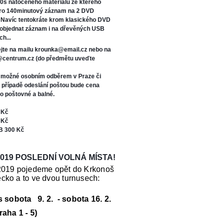
0s natočeného materiálu ze kterého
oro 140minutový záznam na 2 DVD
. Navíc tentokráte kr
om klasického DVD
 objednat záznam i na dřevěných USB
ch...
jte na mailu krounka@email.cz nebo na
s@centrum.cz (do předmětu uveďte
e možné osobním odběrem v Praze či
V případě odeslání poštou bude cena
o poštovné a balné.
 Kč
 Kč
B 300 Kč
019 POSLEDNÍ VOLNÁ MÍSTA!
2019 pojedeme opět do Krkonoš
cko a to ve dvou turnusech:
us sobota 9. 2. - sobota 16. 2.
raha 1 - 5)