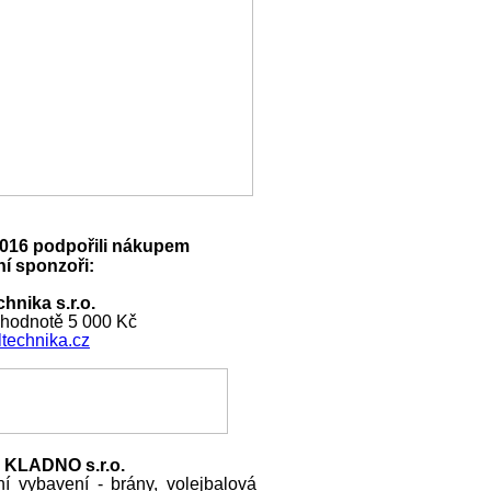
016 podpořili nákupem
í sponzoři:
hnika s.r.o.
 hodnotě 5 000 Kč
technika.cz
 KLADNO s.r.o.
ní vybavení - brány, volejbalová