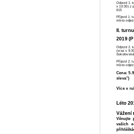
Odjezd 1. t
v 10:30) z 
615
Příjezd 1. 
místo odje
II. turn
2019 (P
Odjezd 2. t
(sraz v 9:3
Sokolovská
Příjezd 2. 
místo odje
Cena: 5.9
sleva")
Více v r
Léto 20
Vážení 
Věnujte 
vašich e
přihlášká