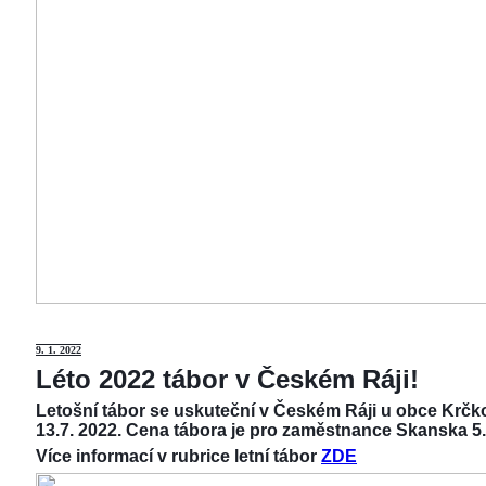
9
. 1. 2022
Léto 2022 tábor v Českém Ráji!
Letošní tábor se uskuteční v Českém Ráji u obce Krčko
13.7. 2022. Cena tábora je pro zaměstnance Skanska 5.
Více informací v rubrice letní tábor
ZDE