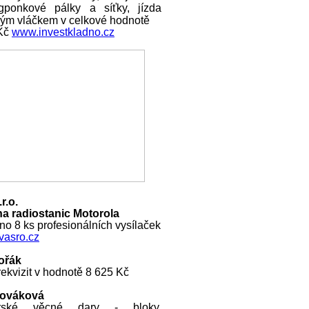
ngponkové pálky a síťky, jízda
ckým vláčkem v celkové hodnotě
 Kč
www.investkladno.cz
r.o.
a radiostanic Motorola
o 8 ks profesionálních vysílaček
asro.cz
ořák
ekvizit v hodnotě 8 625 Kč
Nováková
rské věcné dary - bloky,