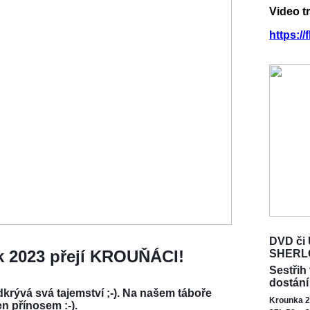
Video t
https:/
DVD či 
ok 2023 přejí KROUŇÁCI!
SHERL
Sestřih
dostání
krývá svá tajemství ;-). Na našem táboře
Krounka 2
en přínosem :-).