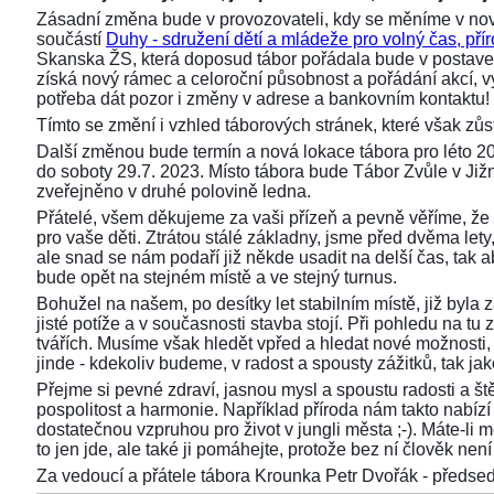
Zásadní změna bude v provozovateli, kdy se měníme v nov
součástí
Duhy - sdružení dětí a mládeže pro volný čas, přír
Skanska ŽS, která doposud tábor pořádala bude v postaven
získá nový rámec a celoroční působnost a pořádání akcí,
potřeba dát pozor i změny v adrese a bankovním kontaktu!
Tímto se změní i vzhled táborových stránek, které však z
Další změnou bude termín a nová lokace tábora pro léto 2
do soboty 29.7. 2023. Místo tábora bude Tábor Zvůle v Již
zveřejněno v druhé polovině ledna.
Přátelé, všem děkujeme za vaši přízeň a pevně věříme, že 
pro vaše děti. Ztrátou stálé základny, jsme před dvěma lety, 
ale snad se nám podaří již někde usadit na delší čas, tak aby
bude opět na stejném místě a ve stejný turnus.
Bohužel na našem, po desítky let stabilním místě, již byla
jisté potíže a v současnosti stavba stojí. Při pohledu na 
tvářích. Musíme však hledět vpřed a hledat nové možnosti,
jinde - kdekoliv budeme, v radost a spousty zážitků, tak ja
Přejme si pevné zdraví, jasnou mysl a spoustu radosti a ště
pospolitost a harmonie. Například příroda nám takto nabízí s
dostatečnou vzpruhou pro život v jungli města ;-). Máte-li 
to jen jde, ale také ji pomáhejte, protože bez ní člověk není 
Za vedoucí a přátele tábora Krounka Petr Dvořák - před