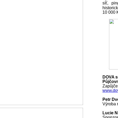
síť, pi
histori
10 000
DOVA s.
Půjčovn
Zapůjčen
www.dov
Petr Dv
Výroba r
Lucie 
Sponzo