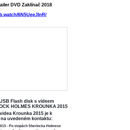
railer DVD Zaklínač 2018
/fb.watch/6N5UeeJlnR/
USB Flash disk s videem
OCK HOLMES KROUNKA 2015
 videa Krounka 2015 je k
 na uvedeném kontaktu:
015 - Po stopách Sherlocka Holmese