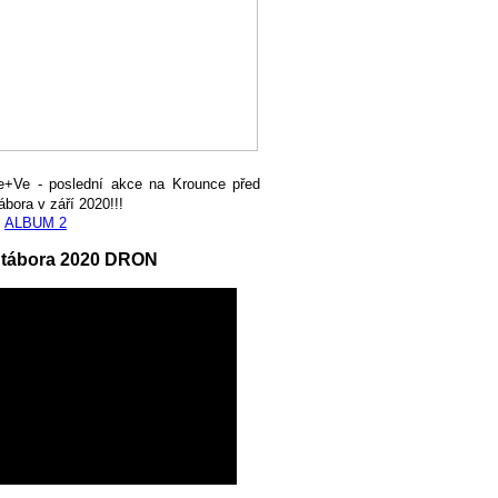
e+Ve - poslední akce na Krounce před
ábora v září 2020!!!
,
ALBUM 2
 tábora 2020 DRON