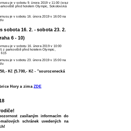
urnusu je v sobotu 9. února 2019 v 11:00 (sraz
parkoviště před hotelem Olympic, Sokolovská
turnusu je v sobotu 16. února 2019 v 16:00 na
zdu
us sobota 16. 2. - sobota 23. 2.
raha 6 - 10)
urnusu je v sobotu 16. února 2019 v 10:00
0) z parkoviště před hotelem Olympic,
 615
turnusu je v sobotu 23. února 2019 v 15:00 na
zdu
50,- Kč (5.700,- Kč - "sourozenecká
ubrice Hory a zima
ZDE
18
rodiče!
pozornost zasílaným informacím do
-mailových schránek uvedených na
ch!