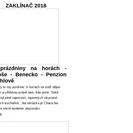
ZAKLÍNAČ 2018
 prázdniny na horách -
oše - Benecko - Penzion
hlově
ry to my jezdíme. V horách se totiž dějou
i a většinou právě tam, kde jsme. Také
ají plné tajemství, tajemných obyvatel
ých kuchařek...Na obrázku je Chata Na
ve které budeme ubytováni.
ma