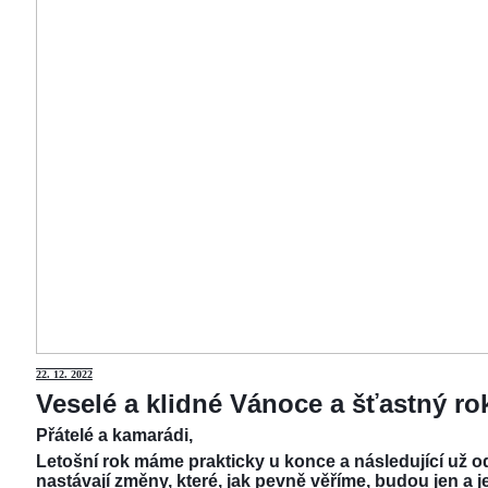
22.
12. 2022
Veselé a klidné Vánoce a šťastný r
Přátelé a kamarádi,
Letošní rok máme prakticky u konce a následující už od
nastávají změny, které, jak pevně věříme, budou jen a j