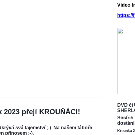
Video t
https:/
DVD či 
ok 2023 přejí KROUŇÁCI!
SHERL
Sestřih
dostání
krývá svá tajemství ;-). Na našem táboře
Krounka 2
en přínosem :-).