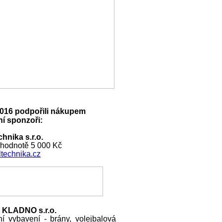
016 podpořili nákupem
í sponzoři:
hnika s.r.o.
 hodnotě 5 000 Kč
technika.cz
 KLADNO s.r.o.
ní vybavení - brány, volejbalová