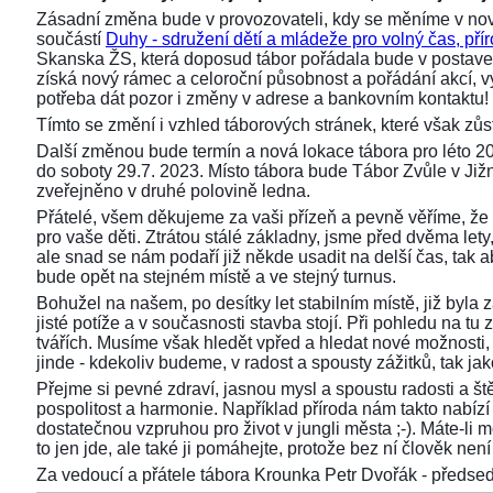
Zásadní změna bude v provozovateli, kdy se měníme v nov
součástí
Duhy - sdružení dětí a mládeže pro volný čas, přír
Skanska ŽS, která doposud tábor pořádala bude v postaven
získá nový rámec a celoroční působnost a pořádání akcí,
potřeba dát pozor i změny v adrese a bankovním kontaktu!
Tímto se změní i vzhled táborových stránek, které však z
Další změnou bude termín a nová lokace tábora pro léto 2
do soboty 29.7. 2023. Místo tábora bude Tábor Zvůle v Již
zveřejněno v druhé polovině ledna.
Přátelé, všem děkujeme za vaši přízeň a pevně věříme, že 
pro vaše děti. Ztrátou stálé základny, jsme před dvěma lety, 
ale snad se nám podaří již někde usadit na delší čas, tak aby
bude opět na stejném místě a ve stejný turnus.
Bohužel na našem, po desítky let stabilním místě, již byla
jisté potíže a v současnosti stavba stojí. Při pohledu na 
tvářích. Musíme však hledět vpřed a hledat nové možnosti,
jinde - kdekoliv budeme, v radost a spousty zážitků, tak ja
Přejme si pevné zdraví, jasnou mysl a spoustu radosti a ště
pospolitost a harmonie. Například příroda nám takto nabízí s
dostatečnou vzpruhou pro život v jungli města ;-). Máte-li 
to jen jde, ale také ji pomáhejte, protože bez ní člověk není 
Za vedoucí a přátele tábora Krounka Petr Dvořák - před