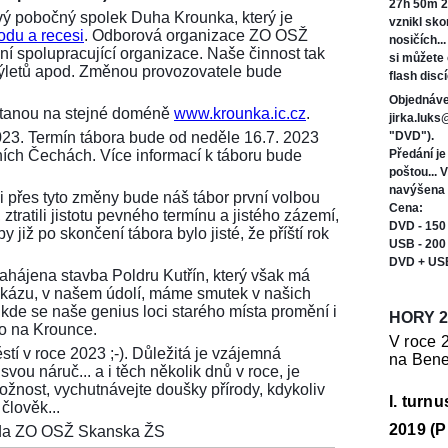
27h 50m 2
ý pobočný spolek Duha Krounka, který je
vznikl sk
odu a recesi
. Odborová organizace ZO OSŽ
nosičích..
í spolupracující organizace. Naše činnost tak
si můžete
 výletů apod. Změnou provozovatele bude
flash discí
Objednáve
ůstanou na stejné doméně
www.krounka.ic.cz
.
jirka.luk
023. Termín tábora bude od neděle 16.7. 2023
"DVD").
ních Čechách. Více informací k táboru bude
Předání j
poštou... 
navýšena 
i přes tyto změny bude náš tábor první volbou
Cena:
ztratili jistotu pevného termínu a jistého zázemí,
DVD - 150
 již po skončení tábora bylo jisté, že příští rok
USB - 200
DVD + US
 zahájena stavba Poldru Kutřín, který však má
tu zkázu, v našem údolí, máme smutek v našich
 kde se naše genius loci starého místa promění i
HORY 2
ko na Krounce.
V roce 
stí v roce 2023 ;-). Důležitá je vzájemná
na Bene
vou náruč... a i těch několik dnů v roce, je
možnost, vychutnávejte doušky přírody, kdykoliv
I. turn
člověk...
2019 (P
seda ZO OSŽ Skanska ŽS