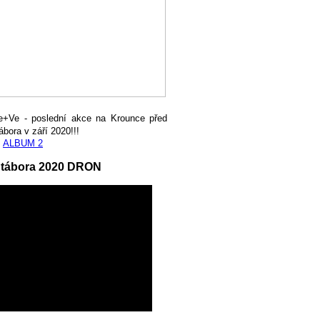
e+Ve - poslední akce na Krounce před
ábora v září 2020!!!
,
ALBUM 2
 tábora 2020 DRON