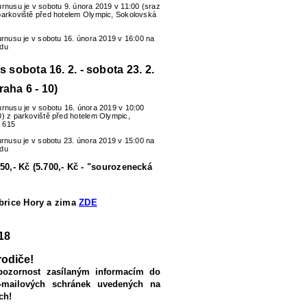
urnusu je v sobotu 9. února 2019 v 11:00 (sraz
parkoviště před hotelem Olympic, Sokolovská
turnusu je v sobotu 16. února 2019 v 16:00 na
zdu
us sobota 16. 2. - sobota 23. 2.
raha 6 - 10)
urnusu je v sobotu 16. února 2019 v 10:00
0) z parkoviště před hotelem Olympic,
 615
turnusu je v sobotu 23. února 2019 v 15:00 na
zdu
50,- Kč (5.700,- Kč - "sourozenecká
ubrice Hory a zima
ZDE
18
rodiče!
pozornost zasílaným informacím do
-mailových schránek uvedených na
ch!