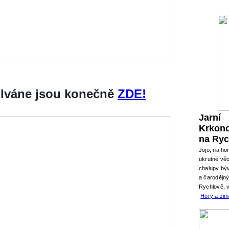
silváne jsou konečně
ZDE!
Jarní
Krkon
na Ryc
Jojo, na ho
ukrutné věc
chalupy býv
a čarodějn
Rychlově, 
Hory a zi