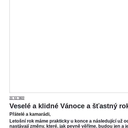
22.
12. 2022
Veselé a klidné Vánoce a šťastný r
Přátelé a kamarádi,
Letošní rok máme prakticky u konce a následující už od
nastávají změny, které, jak pevně věříme, budou jen a j