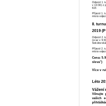
Odjezd 1. t
v 10:30) z 
615
Příjezd 1. 
místo odje
II. turn
2019 (P
Odjezd 2. t
(sraz v 9:3
Sokolovská
Příjezd 2. 
místo odje
Cena: 5.9
sleva")
Více v r
Léto 20
Vážení 
Věnujte 
vašich e
přihlášká