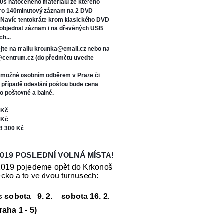
0s natočeného materiálu ze kterého
oro 140minutový záznam na 2 DVD
. Navíc tentokráte kr
om klasického DVD
 objednat záznam i na dřevěných USB
ch...
jte na mailu krounka@email.cz nebo na
s@centrum.cz (do předmětu uveďte
e možné osobním odběrem v Praze či
V případě odeslání poštou bude cena
o poštovné a balné.
 Kč
 Kč
B 300 Kč
019 POSLEDNÍ VOLNÁ MÍSTA!
2019 pojedeme opět do Krkonoš
cko a to ve dvou turnusech:
us sobota 9. 2. - sobota 16. 2.
raha 1 - 5)