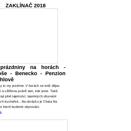
ZAKLÍNAČ 2018
 prázdniny na horách -
oše - Benecko - Penzion
hlově
ry to my jezdíme. V horách se totiž dějou
i a většinou právě tam, kde jsme. Také
ají plné tajemství, tajemných obyvatel
ých kuchařek...Na obrázku je Chata Na
ve které budeme ubytováni.
ma