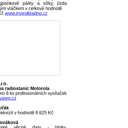
ngponkové pálky a síťky, jízda
ckým vláčkem v celkové hodnotě
 Kč
www.investkladno.cz
r.o.
a radiostanic Motorola
o 8 ks profesionálních vysílaček
asro.cz
ořák
ekvizit v hodnotě 8 625 Kč
Nováková
rské věcné dary - bloky,