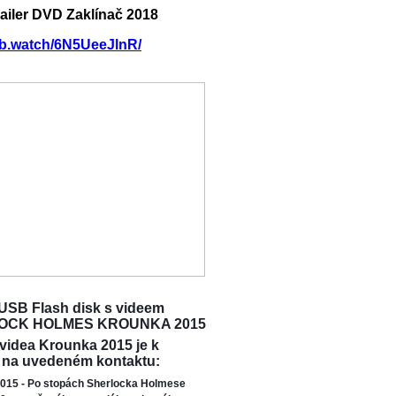
railer DVD Zaklínač 2018
/fb.watch/6N5UeeJlnR/
USB Flash disk s videem
OCK HOLMES KROUNKA 2015
 videa Krounka 2015 je k
 na uvedeném kontaktu:
015 - Po stopách Sherlocka Holmese