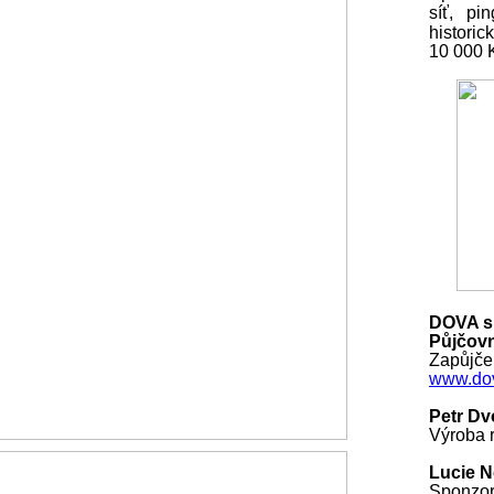
síť, pi
histori
10 000
DOVA s.
Půjčovn
Zapůjčen
www.dov
Petr Dv
Výroba r
Lucie 
Sponzo