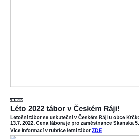
9
. 1. 2022
Léto 2022 tábor v Českém Ráji!
Letošní tábor se uskuteční v Českém Ráji u obce Krčko
13.7. 2022. Cena tábora je pro zaměstnance Skanska 5.
Více informací v rubrice letní tábor
ZDE