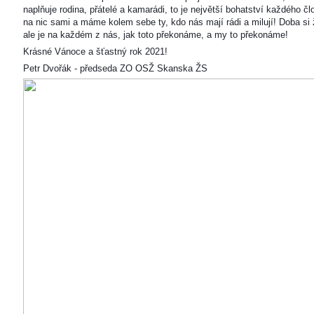
naplňuje rodina, přátelé a kamarádi, to je největší bohatství každého čl
na nic sami a máme kolem sebe ty, kdo nás mají rádi a milují! Doba si ž
ale je na každém z nás, jak toto překonáme, a my to překonáme!
Krásné Vánoce a šťastný rok 2021!
Petr Dvořák - předseda ZO OSŽ Skanska ŽS