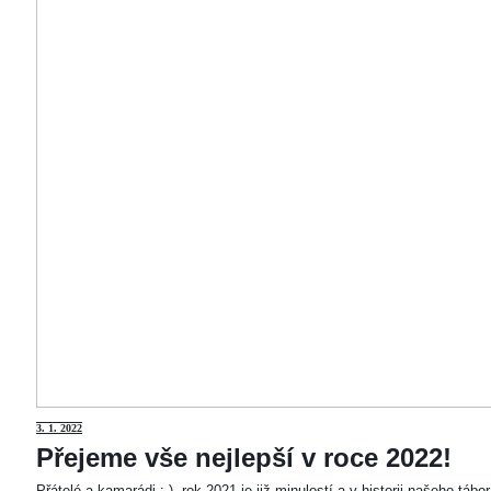
3
. 1. 2022
Přejeme vše nejlepší v roce 2022!
Přátelé a kamarádi :-). rok 2021 je již minulostí a v historii našeho táb