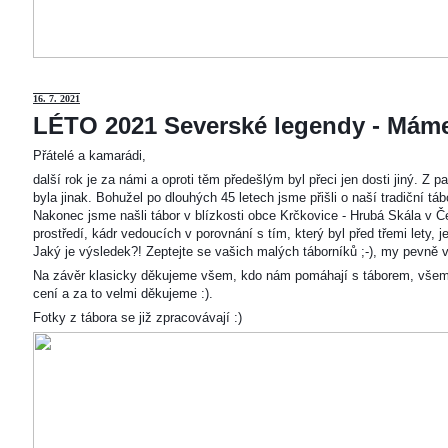
16. 7. 2021
LÉTO 2021 Severské legendy - Mám
Přátelé a kamarádi,
další rok je za námi a oproti těm předešlým byl přeci jen dosti jiný. Z
byla jinak. Bohužel po dlouhých 45 letech jsme přišli o naší tradiční t
Nakonec jsme našli tábor v blízkosti obce Krčkovice - Hrubá Skála v Č
prostředí, kádr vedoucích v porovnání s tím, který byl před třemi lety,
Jaký je výsledek?! Zeptejte se vašich malých táborníků ;-), my pevně v
Na závěr klasicky děkujeme všem, kdo nám pomáhají s táborem, všem
cení a za to velmi děkujeme :).
Fotky z tábora se již zpracovávají :)