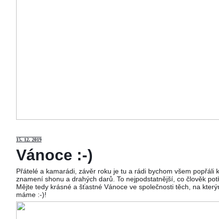
15
. 12. 2019
Vánoce :-)
Přátelé a kamarádi, závěr roku je tu a rádi bychom všem popřáli
znamení shonu a drahých darů. To nejpodstatnější, co člověk potř
Mějte tedy krásné a šťastné Vánoce ve společnosti těch, na kterým
máme :-)!