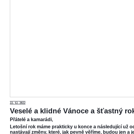
22.
12. 2022
Veselé a klidné Vánoce a šťastný r
Přátelé a kamarádi,
Letošní rok máme prakticky u konce a následující už od
nastávají změny, které, jak pevně věříme, budou jen a j