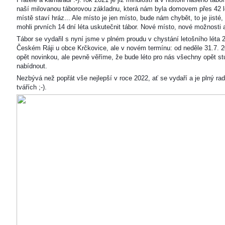
naší milovanou táborovou základnu, která nám byla domovem přes 42 l
místě staví hráz... Ale místo je jen místo, bude nám chybět, to je jisté
mohli prvních 14 dní léta uskutečnit tábor. Nové místo, nové možnosti
Tábor se vydařil s nyní jsme v plném proudu v chystání letošního léta 
Českém Ráji u obce Krčkovice, ale v novém termínu: od neděle 31.7. 2
opět novinkou, ale pevně věříme, že bude léto pro nás všechny opět s
nabídnout.
Nezbývá než popřát vše nejlepší v roce 2022, ať se vydaří a je plný ra
tvářích ;-).