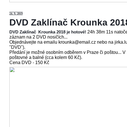
24
. 9. 2019
DVD Zaklínač Krounka 201
24h 38m 11s natoče
DVD Zaklínač Krounka 2018 je hotové!
záznam na 2 DVD nosičích...
Objednávejte na emailu krounka@email.cz nebo na jirka.l
"DVD").
Předání je možné osobním odběrem v Praze či poštou... V
poštovné a balné (cca kolem 60 Kč).
Cena
DVD - 150 Kč