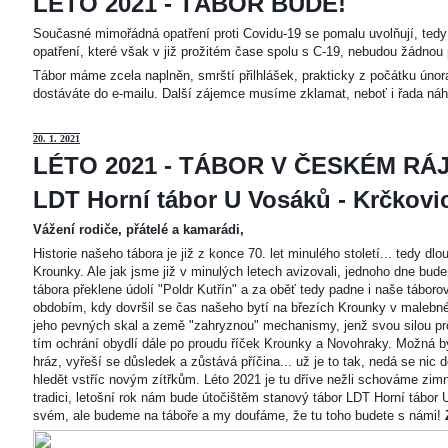
LÉTO 2021 - TÁBOR BUDE!
Současné mimořádná opatření proti Covidu-19 se pomalu uvolňují, tedy 
opatření, které však v již prožitém čase spolu s C-19, nebudou žádnou 
Tábor máme zcela naplněn, smrští přilhlášek, prakticky z počátku únor
dostáváte do e-mailu. Další zájemce musíme zklamat, neboť i řada náh
20
. 1. 2021
LÉTO 2021 - TÁBOR V ČESKÉM RÁJ
LDT Horní tábor U Vosáků - Krčkovice
Vážení rodiče, přátelé a kamarádi,
Historie našeho tábora je již z konce 70. let minulého století... tedy d
Krounky. Ale jak jsme již v minulých letech avizovali, jednoho dne bu
tábora překlene údolí "Poldr Kutřín" a za oběť tedy padne i naše tábor
obdobím, kdy dovršil se čas našeho bytí na březích Krounky v malebné
jeho pevných skal a země "zahryznou" mechanismy, jenž svou silou pro
tím ochrání obydlí dále po proudu říček Krounky a Novohraky. Možná by 
hráz, vyřeší se důsledek a zůstává příčina... už je to tak, nedá se nic d
hledět vstříc novým zítřkům. Léto 2021 je tu dříve nežli schováme zimn
tradici, letošní rok nám bude útočištěm stanový tábor LDT Horní tábo
svém, ale budeme na táboře a my doufáme, že tu toho budete s námi!
Z