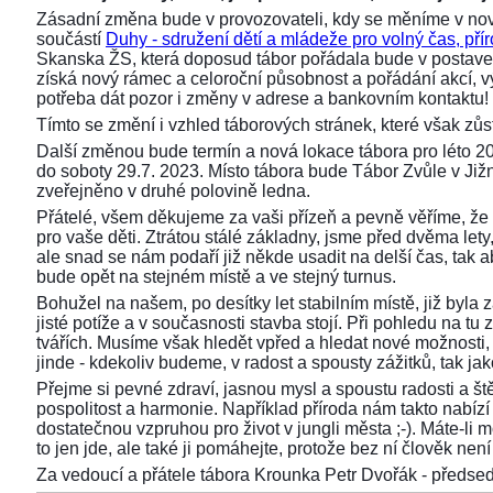
Zásadní změna bude v provozovateli, kdy se měníme v nov
součástí
Duhy - sdružení dětí a mládeže pro volný čas, přír
Skanska ŽS, která doposud tábor pořádala bude v postaven
získá nový rámec a celoroční působnost a pořádání akcí,
potřeba dát pozor i změny v adrese a bankovním kontaktu!
Tímto se změní i vzhled táborových stránek, které však z
Další změnou bude termín a nová lokace tábora pro léto 2
do soboty 29.7. 2023. Místo tábora bude Tábor Zvůle v Již
zveřejněno v druhé polovině ledna.
Přátelé, všem děkujeme za vaši přízeň a pevně věříme, že 
pro vaše děti. Ztrátou stálé základny, jsme před dvěma lety, 
ale snad se nám podaří již někde usadit na delší čas, tak aby
bude opět na stejném místě a ve stejný turnus.
Bohužel na našem, po desítky let stabilním místě, již byla
jisté potíže a v současnosti stavba stojí. Při pohledu na 
tvářích. Musíme však hledět vpřed a hledat nové možnosti,
jinde - kdekoliv budeme, v radost a spousty zážitků, tak ja
Přejme si pevné zdraví, jasnou mysl a spoustu radosti a ště
pospolitost a harmonie. Například příroda nám takto nabízí s
dostatečnou vzpruhou pro život v jungli města ;-). Máte-li 
to jen jde, ale také ji pomáhejte, protože bez ní člověk není 
Za vedoucí a přátele tábora Krounka Petr Dvořák - před