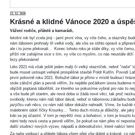
23
. 12. 2020
Krásné a klidné Vánoce 2020 a úspěš
Vážení rodiče, přátelé a kamarádi,
letošní rok byl zcela jiný - jarní první vlna, vy víte čeho, a otazníky 
nám táborem prohnaly tři velké vody, ale vše se stihlo opravit a připravi
ale i to jsme překonali... Konec tohoto roku je stále díky, vy víte čemu
příští rok zahájíme sice s tím, vy víte co myslím, co nás neustále drží
brzy překonáme!
Léto 2021 má však ještě jeden malý či velký otazníček, neboť "naše"
bude muset ustoupit veřejně prospěšné stavbě Poldr Kutřín. Povodí Labe 
první polovině roku 2021. Bohužel tábor je přímo v místě budoucí hráze,
stole záložní plán a pevně věřím, že nejdéle počátkem února budeme m
objíždí poptaná tábořiště, ze kterého se pokusíme vybrat pro nás to n
a vše bude při starém, ale nová doba si žádá nové věci, tak proč nezkus
svobody, kterou nám náš tábor dával, neboť si táborovou základnu bu
jazýčku vah něco, co nám náš tábor dokáže nahradit. Víme, že každé m
malebném údolí říčky Krounky... Tento duch místa je důležitý, ale jaký
kdo se jej účastní. V tom je největší moc a bohatsví, v tom je kouzlo 
námi tedy nová cesta a pevně věřím, že pokud se nám přes ní nepostaví
další studnicí nových výzev, nápadů a dobrodružství, které nabízí letní
Za naše vedoucí a přátele tábora všem přeji vše dobré a krásné, co ná