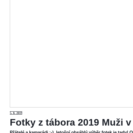
5
. 8. 2019
Fotky z tábora 2019 Muži v
Přátelé a kamarádi :-), letošní obsáhlý výběr fotek je tady!