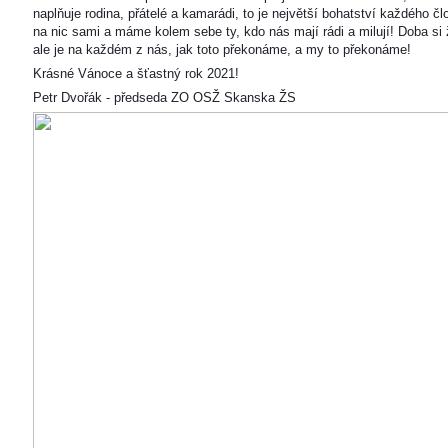
naplňuje rodina, přátelé a kamarádi, to je největší bohatství každého čl
na nic sami a máme kolem sebe ty, kdo nás mají rádi a milují! Doba si ž
ale je na každém z nás, jak toto překonáme, a my to překonáme!
Krásné Vánoce a šťastný rok 2021!
Petr Dvořák - předseda ZO OSŽ Skanska ŽS