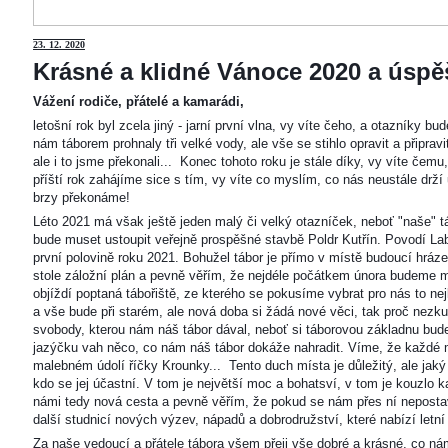
23
. 12. 2020
Krásné a klidné Vánoce 2020 a úspěš
Vážení rodiče, přátelé a kamarádi,
letošní rok byl zcela jiný - jarní první vlna, vy víte čeho, a otazníky 
nám táborem prohnaly tři velké vody, ale vše se stihlo opravit a připravi
ale i to jsme překonali... Konec tohoto roku je stále díky, vy víte čemu
příští rok zahájíme sice s tím, vy víte co myslím, co nás neustále drží
brzy překonáme!
Léto 2021 má však ještě jeden malý či velký otazníček, neboť "naše"
bude muset ustoupit veřejně prospěšné stavbě Poldr Kutřín. Povodí Labe 
první polovině roku 2021. Bohužel tábor je přímo v místě budoucí hráze,
stole záložní plán a pevně věřím, že nejdéle počátkem února budeme m
objíždí poptaná tábořiště, ze kterého se pokusíme vybrat pro nás to n
a vše bude při starém, ale nová doba si žádá nové věci, tak proč nezkus
svobody, kterou nám náš tábor dával, neboť si táborovou základnu bu
jazýčku vah něco, co nám náš tábor dokáže nahradit. Víme, že každé m
malebném údolí říčky Krounky... Tento duch místa je důležitý, ale jaký
kdo se jej účastní. V tom je největší moc a bohatsví, v tom je kouzlo 
námi tedy nová cesta a pevně věřím, že pokud se nám přes ní nepostaví
další studnicí nových výzev, nápadů a dobrodružství, které nabízí letní
Za naše vedoucí a přátele tábora všem přeji vše dobré a krásné, co ná