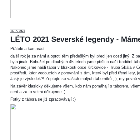
16. 7. 2021
LÉTO 2021 Severské legendy - Mám
Přátelé a kamarádi,
další rok je za námi a oproti těm předešlým byl přeci jen dosti jiný. Z
byla jinak. Bohužel po dlouhých 45 letech jsme přišli o naší tradiční t
Nakonec jsme našli tábor v blízkosti obce Krčkovice - Hrubá Skála v Č
prostředí, kádr vedoucích v porovnání s tím, který byl před třemi lety,
Jaký je výsledek?! Zeptejte se vašich malých táborníků ;-), my pevně v
Na závěr klasicky děkujeme všem, kdo nám pomáhají s táborem, všem
cení a za to velmi děkujeme :).
Fotky z tábora se již zpracovávají :)