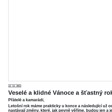
22.
12. 2022
Veselé a klidné Vánoce a šťastný r
Přátelé a kamarádi,
Letošní rok máme prakticky u konce a následující už od
nastávají změny, které, jak pevně věříme, budou jen a j