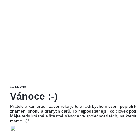
15
. 12. 2019
Vánoce :-)
Přátelé a kamarádi, závěr roku je tu a rádi bychom všem popřáli
znamení shonu a drahých darů. To nejpodstatnější, co člověk potř
Mějte tedy krásné a šťastné Vánoce ve společnosti těch, na kterým
máme :-)!