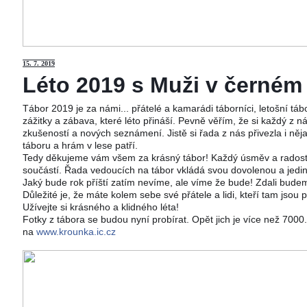
15
. 7. 2019
Léto 2019 s Muži v černém j
Tábor 2019 je za námi... přátelé a kamarádi táborníci, letošní tá
zážitky a zábava, které léto přináší. Pevně věřím, že si každý z ná
zkušeností a nových seznámení. Jistě si řada z nás přivezla i něj
táboru a hrám v lese patří.
Tedy děkujeme vám všem za krásný tábor! Každý úsměv a radost 
součástí. Řada vedoucích na tábor vkládá svou dovolenou a jedi
Jaký bude rok příští zatím nevíme, ale víme že bude! Zdali budeme
Důležité je, že máte kolem sebe své přátele a lidi, kteří tam jsou 
Užívejte si krásného a klidného léta!
Fotky z tábora se budou nyní probírat. Opět jich je více než 700
na
www.krounka.ic.cz