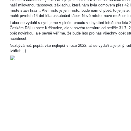
naší milovanou táborovou základnu, která nám byla domovem přes 42 l
místě staví hráz... Ale místo je jen místo, bude nám chybět, to je jisté
mohli prvních 14 dní léta uskutečnit tábor. Nové místo, nové možnosti
Tábor se vydařil s nyní jsme v plném proudu v chystání letošního léta 
Českém Ráji u obce Krčkovice, ale v novém termínu: od neděle 31.7. 2
opět novinkou, ale pevně věříme, že bude léto pro nás všechny opět s
nabídnout.
Nezbývá než popřát vše nejlepší v roce 2022, ať se vydaří a je plný ra
tvářích ;-).