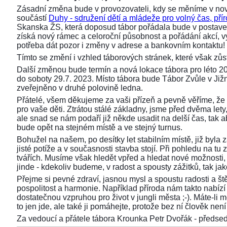
Zásadní změna bude v provozovateli, kdy se měníme v nov
součástí
Duhy - sdružení dětí a mládeže pro volný čas, přír
Skanska ŽS, která doposud tábor pořádala bude v postaven
získá nový rámec a celoroční působnost a pořádání akcí,
potřeba dát pozor i změny v adrese a bankovním kontaktu!
Tímto se změní i vzhled táborových stránek, které však z
Další změnou bude termín a nová lokace tábora pro léto 2
do soboty 29.7. 2023. Místo tábora bude Tábor Zvůle v Již
zveřejněno v druhé polovině ledna.
Přátelé, všem děkujeme za vaši přízeň a pevně věříme, že 
pro vaše děti. Ztrátou stálé základny, jsme před dvěma lety, 
ale snad se nám podaří již někde usadit na delší čas, tak aby
bude opět na stejném místě a ve stejný turnus.
Bohužel na našem, po desítky let stabilním místě, již byla
jisté potíže a v současnosti stavba stojí. Při pohledu na 
tvářích. Musíme však hledět vpřed a hledat nové možnosti,
jinde - kdekoliv budeme, v radost a spousty zážitků, tak ja
Přejme si pevné zdraví, jasnou mysl a spoustu radosti a ště
pospolitost a harmonie. Například příroda nám takto nabízí s
dostatečnou vzpruhou pro život v jungli města ;-). Máte-li 
to jen jde, ale také ji pomáhejte, protože bez ní člověk není 
Za vedoucí a přátele tábora Krounka Petr Dvořák - před