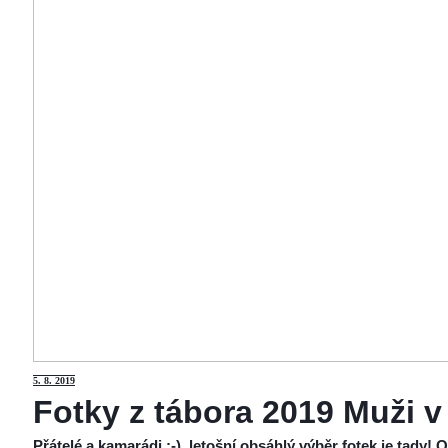
5
. 8. 2019
Fotky z tábora 2019 Muži v
Přátelé a kamarádi :-), letošní obsáhlý výběr fotek je tady!