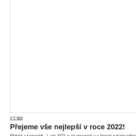
3
. 1. 2022
Přejeme vše nejlepší v roce 2022!
Přátelé a kamarádi :-). rok 2021 je již minulostí a v historii našeho táb