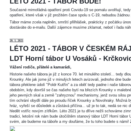
LÉTO 2021 - TÁBOR BUDE!
Současné mimořádná opatření proti Covidu-19 se pomalu uvolňují, tedy 
opatření, které však v již prožitém čase spolu s C-19, nebudou žádnou 
Tábor máme zcela naplněn, smrští přilhlášek, prakticky z počátku únor
dostáváte do e-mailu. Další zájemce musíme zklamat, neboť i řada náh
20
. 1. 2021
LÉTO 2021 - TÁBOR V ČESKÉM RÁJ
LDT Horní tábor U Vosáků - Krčkovice
Vážení rodiče, přátelé a kamarádi,
Historie našeho tábora je již z konce 70. let minulého století... tedy d
Krounky. Ale jak jsme již v minulých letech avizovali, jednoho dne bu
tábora překlene údolí "Poldr Kutřín" a za oběť tedy padne i naše tábor
obdobím, kdy dovršil se čas našeho bytí na březích Krounky v malebné
jeho pevných skal a země "zahryznou" mechanismy, jenž svou silou pro
tím ochrání obydlí dále po proudu říček Krounky a Novohraky. Možná by 
hráz, vyřeší se důsledek a zůstává příčina... už je to tak, nedá se nic d
hledět vstříc novým zítřkům. Léto 2021 je tu dříve nežli schováme zimn
tradici, letošní rok nám bude útočištěm stanový tábor LDT Horní tábo
svém, ale budeme na táboře a my doufáme, že tu toho budete s námi!
Z