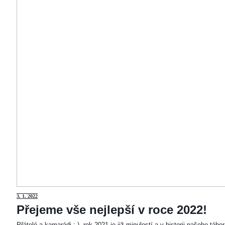
3
. 1. 2022
Přejeme vše nejlepší v roce 2022!
Přátelé a kamarádi :-). rok 2021 je již minulostí a v historii našeho táb