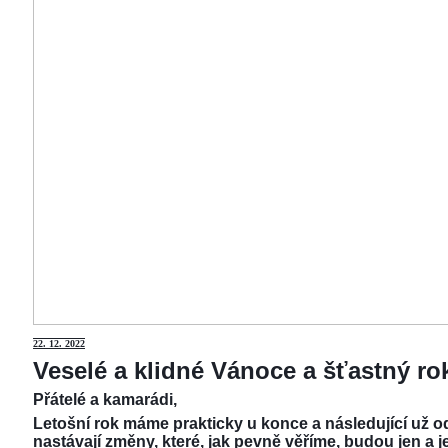
22.
12. 2022
Veselé a klidné Vánoce a šťastný r
Přátelé a kamarádi,
Letošní rok máme prakticky u konce a následující už od
nastávají změny, které, jak pevně věříme, budou jen a j