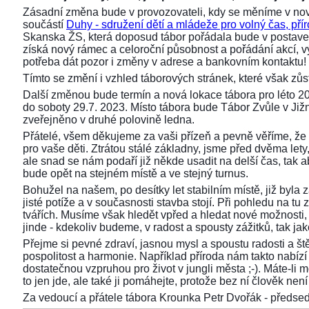
Zásadní změna bude v provozovateli, kdy se měníme v nov
součástí
Duhy - sdružení dětí a mládeže pro volný čas, přír
Skanska ŽS, která doposud tábor pořádala bude v postaven
získá nový rámec a celoroční působnost a pořádání akcí,
potřeba dát pozor i změny v adrese a bankovním kontaktu!
Tímto se změní i vzhled táborových stránek, které však z
Další změnou bude termín a nová lokace tábora pro léto 2
do soboty 29.7. 2023. Místo tábora bude Tábor Zvůle v Již
zveřejněno v druhé polovině ledna.
Přátelé, všem děkujeme za vaši přízeň a pevně věříme, že 
pro vaše děti. Ztrátou stálé základny, jsme před dvěma lety, 
ale snad se nám podaří již někde usadit na delší čas, tak aby
bude opět na stejném místě a ve stejný turnus.
Bohužel na našem, po desítky let stabilním místě, již byla
jisté potíže a v současnosti stavba stojí. Při pohledu na 
tvářích. Musíme však hledět vpřed a hledat nové možnosti,
jinde - kdekoliv budeme, v radost a spousty zážitků, tak ja
Přejme si pevné zdraví, jasnou mysl a spoustu radosti a ště
pospolitost a harmonie. Například příroda nám takto nabízí s
dostatečnou vzpruhou pro život v jungli města ;-). Máte-li 
to jen jde, ale také ji pomáhejte, protože bez ní člověk není 
Za vedoucí a přátele tábora Krounka Petr Dvořák - před