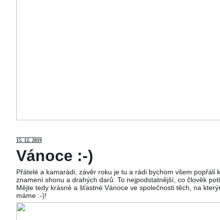
15
. 12. 2019
Vánoce :-)
Přátelé a kamarádi, závěr roku je tu a rádi bychom všem popřáli
znamení shonu a drahých darů. To nejpodstatnější, co člověk potř
Mějte tedy krásné a šťastné Vánoce ve společnosti těch, na kterým
máme :-)!