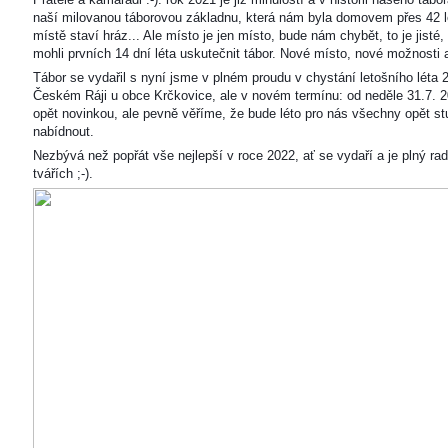
naší milovanou táborovou základnu, která nám byla domovem přes 42 l
místě staví hráz... Ale místo je jen místo, bude nám chybět, to je jisté
mohli prvních 14 dní léta uskutečnit tábor. Nové místo, nové možnosti
Tábor se vydařil s nyní jsme v plném proudu v chystání letošního léta 
Českém Ráji u obce Krčkovice, ale v novém termínu: od neděle 31.7. 2
opět novinkou, ale pevně věříme, že bude léto pro nás všechny opět s
nabídnout.
Nezbývá než popřát vše nejlepší v roce 2022, ať se vydaří a je plný ra
tvářích ;-).