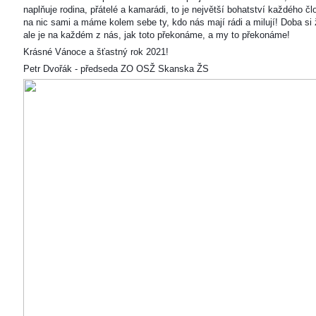
naplňuje rodina, přátelé a kamarádi, to je největší bohatství každého čl
na nic sami a máme kolem sebe ty, kdo nás mají rádi a milují! Doba si ž
ale je na každém z nás, jak toto překonáme, a my to překonáme!
Krásné Vánoce a šťastný rok 2021!
Petr Dvořák - předseda ZO OSŽ Skanska ŽS