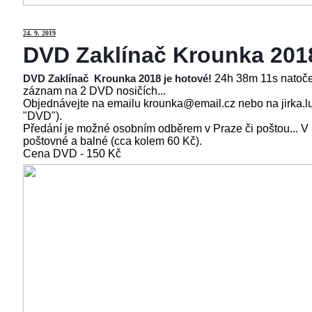
24
. 9. 2019
DVD Zaklínač Krounka 201
24h 38m 11s natoče
DVD Zaklínač Krounka 2018 je hotové!
záznam na 2 DVD nosičích...
Objednávejte na emailu krounka@email.cz nebo na jirka.l
"DVD").
Předání je možné osobním odběrem v Praze či poštou... V
poštovné a balné (cca kolem 60 Kč).
Cena
DVD - 150 Kč