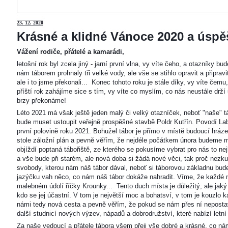
23
. 12. 2020
Krásné a klidné Vánoce 2020 a úspěš
Vážení rodiče, přátelé a kamarádi,
letošní rok byl zcela jiný - jarní první vlna, vy víte čeho, a otazníky 
nám táborem prohnaly tři velké vody, ale vše se stihlo opravit a připravi
ale i to jsme překonali... Konec tohoto roku je stále díky, vy víte čemu
příští rok zahájíme sice s tím, vy víte co myslím, co nás neustále drží
brzy překonáme!
Léto 2021 má však ještě jeden malý či velký otazníček, neboť "naše"
bude muset ustoupit veřejně prospěšné stavbě Poldr Kutřín. Povodí Labe 
první polovině roku 2021. Bohužel tábor je přímo v místě budoucí hráze,
stole záložní plán a pevně věřím, že nejdéle počátkem února budeme m
objíždí poptaná tábořiště, ze kterého se pokusíme vybrat pro nás to n
a vše bude při starém, ale nová doba si žádá nové věci, tak proč nezkus
svobody, kterou nám náš tábor dával, neboť si táborovou základnu bu
jazýčku vah něco, co nám náš tábor dokáže nahradit. Víme, že každé m
malebném údolí říčky Krounky... Tento duch místa je důležitý, ale jaký
kdo se jej účastní. V tom je největší moc a bohatsví, v tom je kouzlo 
námi tedy nová cesta a pevně věřím, že pokud se nám přes ní nepostaví
další studnicí nových výzev, nápadů a dobrodružství, které nabízí letní
Za naše vedoucí a přátele tábora všem přeji vše dobré a krásné, co ná