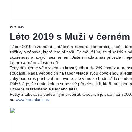
15
. 7. 2019
Léto 2019 s Muži v černém j
Tábor 2019 je za námi... přátelé a kamarádi táborníci, letošní tá
zážitky a zábava, které léto přináší. Pevně věřím, že si každý z ná
zkušeností a nových seznámení. Jistě si řada z nás přivezla i něj
táboru a hrám v lese patří.
Tedy děkujeme vám všem za krásný tábor! Každý úsměv a radost 
součástí. Řada vedoucích na tábor vkládá svou dovolenou a jedi
Jaký bude rok příští zatím nevíme, ale víme že bude! Zdali budeme
Důležité je, že máte kolem sebe své přátele a lidi, kteří tam jsou 
Užívejte si krásného a klidného léta!
Fotky z tábora se budou nyní probírat. Opět jich je více než 700
na
www.krounka.ic.cz