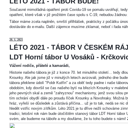
LÉTO 2021 - TÁBOR BUDE!
Současné mimořádná opatření proti Covidu-19 se pomalu uvolňují, tedy 
opatření, které však v již prožitém čase spolu s C-19, nebudou žádnou 
Tábor máme zcela naplněn, smrští přilhlášek, prakticky z počátku únor
dostáváte do e-mailu. Další zájemce musíme zklamat, neboť i řada náh
20
. 1. 2021
LÉTO 2021 - TÁBOR V ČESKÉM RÁJ
LDT Horní tábor U Vosáků - Krčkovice
Vážení rodiče, přátelé a kamarádi,
Historie našeho tábora je již z konce 70. let minulého století... tedy d
Krounky. Ale jak jsme již v minulých letech avizovali, jednoho dne bu
tábora překlene údolí "Poldr Kutřín" a za oběť tedy padne i naše tábor
obdobím, kdy dovršil se čas našeho bytí na březích Krounky v malebné
jeho pevných skal a země "zahryznou" mechanismy, jenž svou silou pro
tím ochrání obydlí dále po proudu říček Krounky a Novohraky. Možná by 
hráz, vyřeší se důsledek a zůstává příčina... už je to tak, nedá se nic d
hledět vstříc novým zítřkům. Léto 2021 je tu dříve nežli schováme zimn
tradici, letošní rok nám bude útočištěm stanový tábor LDT Horní tábo
svém, ale budeme na táboře a my doufáme, že tu toho budete s námi!
Z