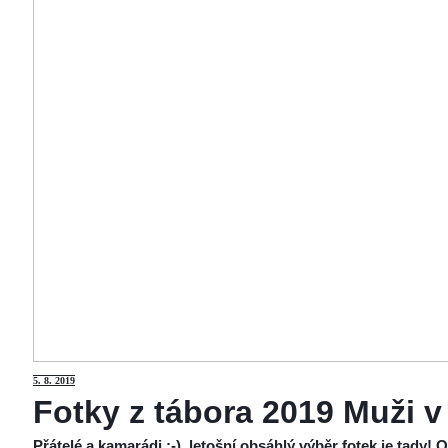
5
. 8. 2019
Fotky z tábora 2019 Muži v
Přátelé a kamarádi :-), letošní obsáhlý výběr fotek je tady!