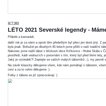
16. 7. 2021
LÉTO 2021 Severské legendy - Mám
Přátelé a kamarádi,
další rok je za námi a oproti těm předešlým byl přeci jen dosti jiný. Z
byla jinak. Bohužel po dlouhých 45 letech jsme přišli o naší tradiční t
Nakonec jsme našli tábor v blízkosti obce Krčkovice - Hrubá Skála v Č
prostředí, kádr vedoucích v porovnání s tím, který byl před třemi lety,
Jaký je výsledek?! Zeptejte se vašich malých táborníků ;-), my pevně v
Na závěr klasicky děkujeme všem, kdo nám pomáhají s táborem, všem
cení a za to velmi děkujeme :).
Fotky z tábora se již zpracovávají :)