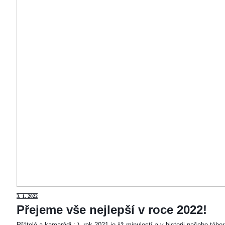
3
. 1. 2022
Přejeme vše nejlepší v roce 2022!
Přátelé a kamarádi :-). rok 2021 je již minulostí a v historii našeho táb