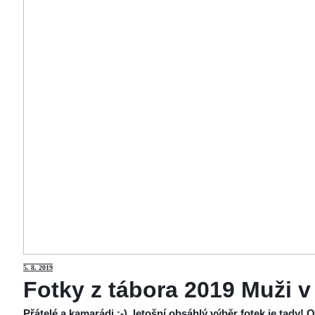
5
. 8. 2019
Fotky z tábora 2019 Muži v
Přátelé a kamarádi :-), letošní obsáhlý výběr fotek je tady!