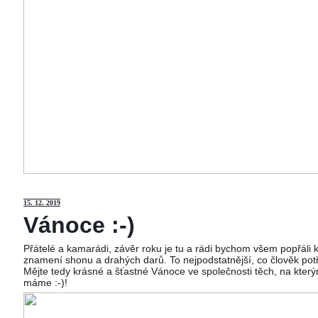
15
. 12. 2019
Vánoce :-)
Přátelé a kamarádi, závěr roku je tu a rádi bychom všem popřáli
znamení shonu a drahých darů. To nejpodstatnější, co člověk potř
Mějte tedy krásné a šťastné Vánoce ve společnosti těch, na kterým
máme :-)!