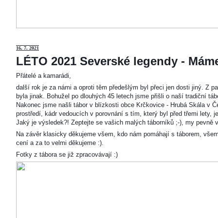
16. 7. 2021
LÉTO 2021 Severské legendy - Mám
Přátelé a kamarádi,
další rok je za námi a oproti těm předešlým byl přeci jen dosti jiný. Z
byla jinak. Bohužel po dlouhých 45 letech jsme přišli o naší tradiční t
Nakonec jsme našli tábor v blízkosti obce Krčkovice - Hrubá Skála v Č
prostředí, kádr vedoucích v porovnání s tím, který byl před třemi lety,
Jaký je výsledek?! Zeptejte se vašich malých táborníků ;-), my pevně v
Na závěr klasicky děkujeme všem, kdo nám pomáhají s táborem, všem
cení a za to velmi děkujeme :).
Fotky z tábora se již zpracovávají :)