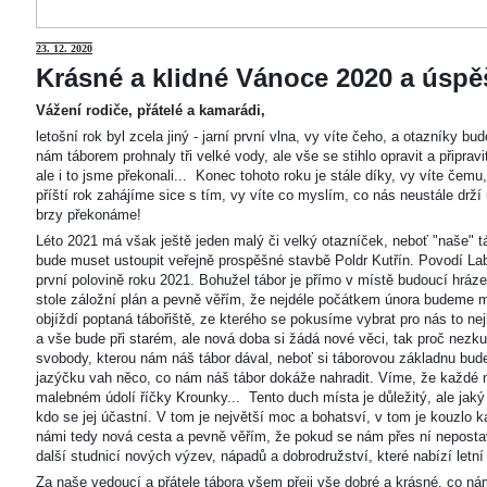
23
. 12. 2020
Krásné a klidné Vánoce 2020 a úspěš
Vážení rodiče, přátelé a kamarádi,
letošní rok byl zcela jiný - jarní první vlna, vy víte čeho, a otazníky 
nám táborem prohnaly tři velké vody, ale vše se stihlo opravit a připravi
ale i to jsme překonali... Konec tohoto roku je stále díky, vy víte čemu
příští rok zahájíme sice s tím, vy víte co myslím, co nás neustále drží
brzy překonáme!
Léto 2021 má však ještě jeden malý či velký otazníček, neboť "naše"
bude muset ustoupit veřejně prospěšné stavbě Poldr Kutřín. Povodí Labe 
první polovině roku 2021. Bohužel tábor je přímo v místě budoucí hráze,
stole záložní plán a pevně věřím, že nejdéle počátkem února budeme m
objíždí poptaná tábořiště, ze kterého se pokusíme vybrat pro nás to n
a vše bude při starém, ale nová doba si žádá nové věci, tak proč nezkus
svobody, kterou nám náš tábor dával, neboť si táborovou základnu bu
jazýčku vah něco, co nám náš tábor dokáže nahradit. Víme, že každé m
malebném údolí říčky Krounky... Tento duch místa je důležitý, ale jaký
kdo se jej účastní. V tom je největší moc a bohatsví, v tom je kouzlo 
námi tedy nová cesta a pevně věřím, že pokud se nám přes ní nepostaví
další studnicí nových výzev, nápadů a dobrodružství, které nabízí letní
Za naše vedoucí a přátele tábora všem přeji vše dobré a krásné, co ná