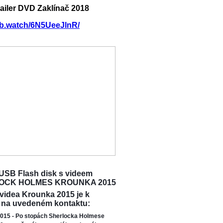
railer DVD Zaklínač 2018
/fb.watch/6N5UeeJlnR/
USB Flash disk s videem
OCK HOLMES KROUNKA 2015
 videa Krounka 2015 je k
 na uvedeném kontaktu:
015 - Po stopách Sherlocka Holmese