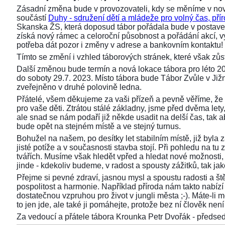
Zásadní změna bude v provozovateli, kdy se měníme v nov
součástí
Duhy - sdružení dětí a mládeže pro volný čas, přír
Skanska ŽS, která doposud tábor pořádala bude v postaven
získá nový rámec a celoroční působnost a pořádání akcí,
potřeba dát pozor i změny v adrese a bankovním kontaktu!
Tímto se změní i vzhled táborových stránek, které však z
Další změnou bude termín a nová lokace tábora pro léto 2
do soboty 29.7. 2023. Místo tábora bude Tábor Zvůle v Již
zveřejněno v druhé polovině ledna.
Přátelé, všem děkujeme za vaši přízeň a pevně věříme, že 
pro vaše děti. Ztrátou stálé základny, jsme před dvěma lety, 
ale snad se nám podaří již někde usadit na delší čas, tak aby
bude opět na stejném místě a ve stejný turnus.
Bohužel na našem, po desítky let stabilním místě, již byla
jisté potíže a v současnosti stavba stojí. Při pohledu na 
tvářích. Musíme však hledět vpřed a hledat nové možnosti,
jinde - kdekoliv budeme, v radost a spousty zážitků, tak ja
Přejme si pevné zdraví, jasnou mysl a spoustu radosti a ště
pospolitost a harmonie. Například příroda nám takto nabízí s
dostatečnou vzpruhou pro život v jungli města ;-). Máte-li 
to jen jde, ale také ji pomáhejte, protože bez ní člověk není 
Za vedoucí a přátele tábora Krounka Petr Dvořák - před