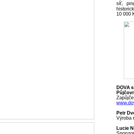
síť, pi
histori
10 000
DOVA s.
Půjčovn
Zapůjčen
www.dov
Petr Dv
Výroba r
Lucie 
Sponzo