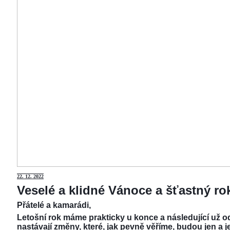
22.
12. 2022
Veselé a klidné Vánoce a šťastný r
Přátelé a kamarádi,
Letošní rok máme prakticky u konce a následující už od
nastávají změny, které, jak pevně věříme, budou jen a j