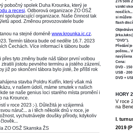
27h 50m 2
ý pobočný spolek Duha Krounka, který je
vznikl sk
odu a recesi
. Odborová organizace ZO OSŽ
nosičích..
í spolupracující organizace. Naše činnost tak
si můžete
 výletů apod. Změnou provozovatele bude
flash discí
Objednáve
ůstanou na stejné doméně
www.krounka.ic.cz
.
jirka.luk
023. Termín tábora bude od neděle 16.7. 2023
"DVD").
ních Čechách. Více informací k táboru bude
Předání j
poštou... 
navýšena 
i přes tyto změny bude náš tábor první volbou
Cena:
ztratili jistotu pevného termínu a jistého zázemí,
DVD - 150
 již po skončení tábora bylo jisté, že příští rok
USB - 200
DVD + US
 zahájena stavba Poldru Kutřín, který však má
tu zkázu, v našem údolí, máme smutek v našich
 kde se naše genius loci starého místa promění i
HORY 2
ko na Krounce.
V roce 
stí v roce 2023 ;-). Důležitá je vzájemná
na Bene
vou náruč... a i těch několik dnů v roce, je
možnost, vychutnávejte doušky přírody, kdykoliv
I. turn
člověk...
2019 (P
seda ZO OSŽ Skanska ŽS