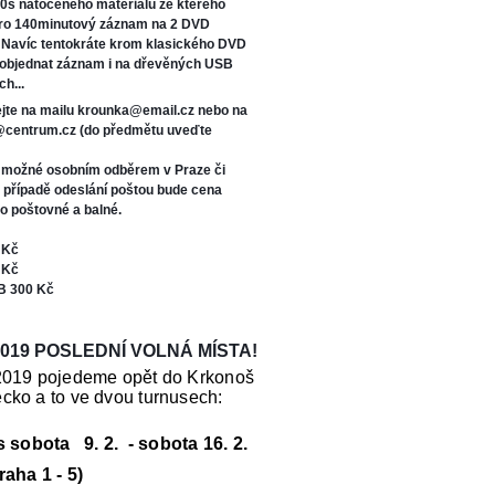
0s natočeného materiálu ze kterého
oro 140minutový záznam na 2 DVD
. Navíc tentokráte kr
om klasického DVD
 objednat záznam i na dřevěných USB
ch...
jte na mailu krounka@email.cz nebo na
s@centrum.cz (do předmětu uveďte
e možné osobním odběrem v Praze či
V případě odeslání poštou bude cena
o poštovné a balné.
 Kč
 Kč
B 300 Kč
019 POSLEDNÍ VOLNÁ MÍSTA!
2019 pojedeme opět do Krkonoš
cko a to ve dvou turnusech:
us sobota 9. 2. - sobota 16. 2.
raha 1 - 5)