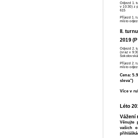
Odjezd 1. t
v 10:30) z 
615
Příjezd 1. 
místo odje
II. turn
2019 (P
Odjezd 2. t
(sraz v 9:3
Sokolovská
Příjezd 2. 
místo odje
Cena: 5.9
sleva")
Více v r
Léto 20
Vážení 
Věnujte 
vašich e
přihlášká