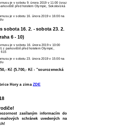
urnusu je v sobotu 9. února 2019 v 11:00 (sraz
parkoviště před hotelem Olympic, Sokolovská
turnusu je v sobotu 16. února 2019 v 16:00 na
zdu
us sobota 16. 2. - sobota 23. 2.
raha 6 - 10)
urnusu je v sobotu 16. února 2019 v 10:00
0) z parkoviště před hotelem Olympic,
 615
turnusu je v sobotu 23. února 2019 v 15:00 na
zdu
50,- Kč (5.700,- Kč - "sourozenecká
ubrice Hory a zima
ZDE
18
rodiče!
pozornost zasílaným informacím do
-mailových schránek uvedených na
ch!