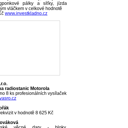
ngponkové pálky a síťky, jízda
ckým vláčkem v celkové hodnotě
 Kč
www.investkladno.cz
r.o.
a radiostanic Motorola
o 8 ks profesionálních vysílaček
asro.cz
ořák
ekvizit v hodnotě 8 625 Kč
Nováková
rské věcné dary - bloky,