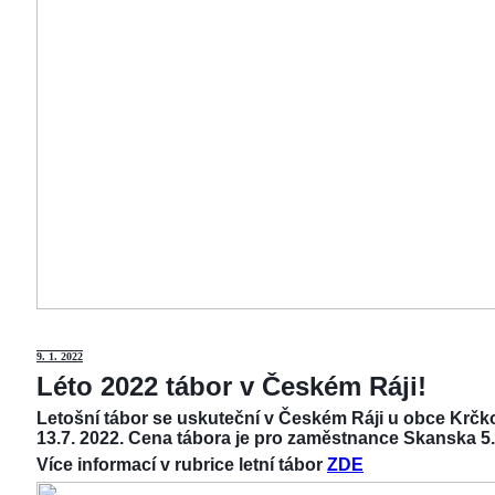
9
. 1. 2022
Léto 2022 tábor v Českém Ráji!
Letošní tábor se uskuteční v Českém Ráji u obce Krčko
13.7. 2022. Cena tábora je pro zaměstnance Skanska 5.
Více informací v rubrice letní tábor
ZDE