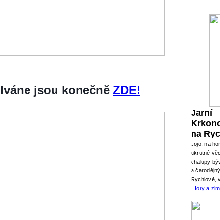
silváne jsou konečně
ZDE!
Jarní
Krkon
na Ryc
Jojo, na ho
ukrutné věc
chalupy býv
a čarodějn
Rychlově, 
Hory a zi