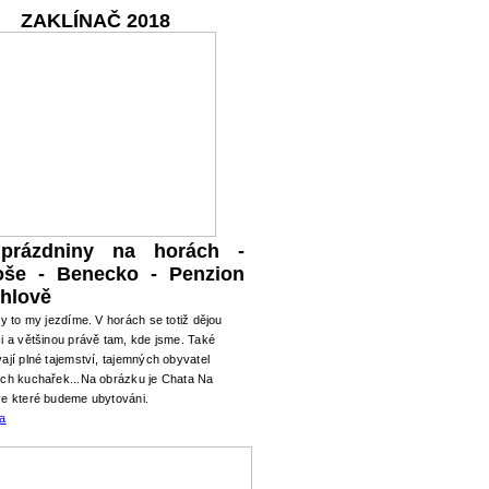
ZAKLÍNAČ 2018
 prázdniny na horách -
oše - Benecko - Penzion
hlově
ry to my jezdíme. V horách se totiž dějou
i a většinou právě tam, kde jsme. Také
ají plné tajemství, tajemných obyvatel
ých kuchařek...Na obrázku je Chata Na
ve které budeme ubytováni.
ma