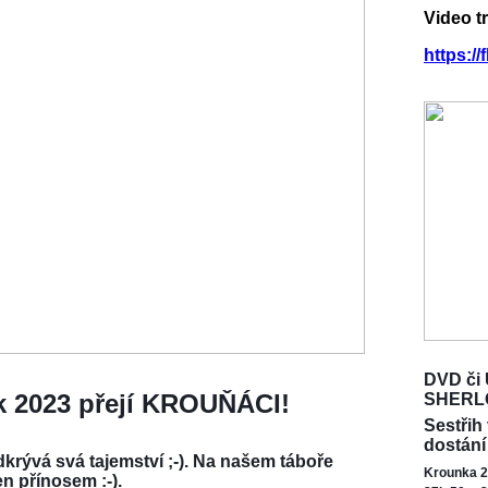
Video t
https:/
DVD či 
ok 2023 přejí KROUŇÁCI!
SHERL
Sestřih
dostání
krývá svá tajemství ;-). Na našem táboře
Krounka 2
en přínosem :-).