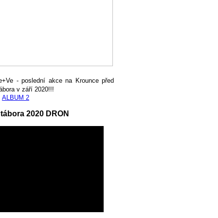
e+Ve - poslední akce na Krounce před
ábora v září 2020!!!
,
ALBUM 2
 tábora 2020 DRON