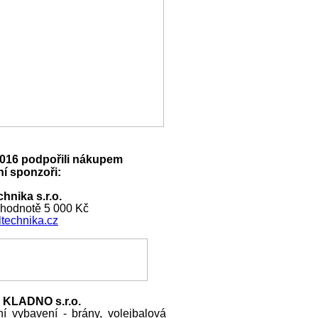
016 podpořili nákupem
í sponzoři:
hnika s.r.o.
 hodnotě 5 000 Kč
technika.cz
 KLADNO s.r.o.
ní vybavení - brány, volejbalová