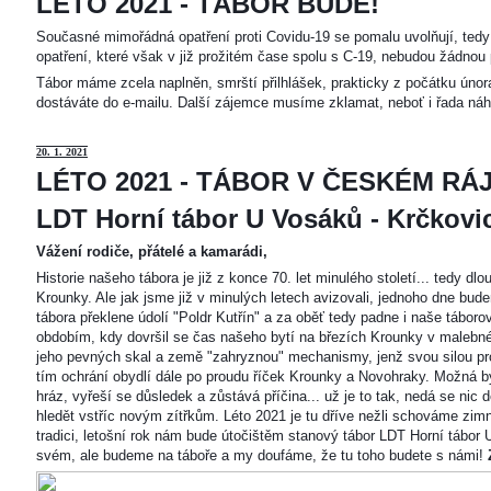
LÉTO 2021 - TÁBOR BUDE!
Současné mimořádná opatření proti Covidu-19 se pomalu uvolňují, tedy 
opatření, které však v již prožitém čase spolu s C-19, nebudou žádnou 
Tábor máme zcela naplněn, smrští přilhlášek, prakticky z počátku únor
dostáváte do e-mailu. Další zájemce musíme zklamat, neboť i řada náh
20
. 1. 2021
LÉTO 2021 - TÁBOR V ČESKÉM RÁJ
LDT Horní tábor U Vosáků - Krčkovice
Vážení rodiče, přátelé a kamarádi,
Historie našeho tábora je již z konce 70. let minulého století... tedy d
Krounky. Ale jak jsme již v minulých letech avizovali, jednoho dne bu
tábora překlene údolí "Poldr Kutřín" a za oběť tedy padne i naše tábor
obdobím, kdy dovršil se čas našeho bytí na březích Krounky v malebné
jeho pevných skal a země "zahryznou" mechanismy, jenž svou silou pro
tím ochrání obydlí dále po proudu říček Krounky a Novohraky. Možná by 
hráz, vyřeší se důsledek a zůstává příčina... už je to tak, nedá se nic d
hledět vstříc novým zítřkům. Léto 2021 je tu dříve nežli schováme zimn
tradici, letošní rok nám bude útočištěm stanový tábor LDT Horní tábo
svém, ale budeme na táboře a my doufáme, že tu toho budete s námi!
Z