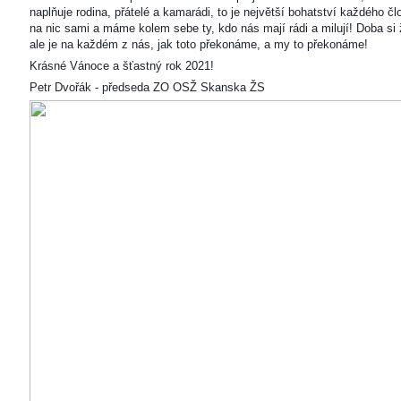
naplňuje rodina, přátelé a kamarádi, to je největší bohatství každého čl
na nic sami a máme kolem sebe ty, kdo nás mají rádi a milují! Doba si ž
ale je na každém z nás, jak toto překonáme, a my to překonáme!
Krásné Vánoce a šťastný rok 2021!
Petr Dvořák - předseda ZO OSŽ Skanska ŽS