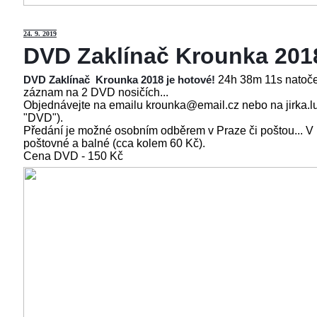
24
. 9. 2019
DVD Zaklínač Krounka 201
24h 38m 11s natoče
DVD Zaklínač Krounka 2018 je hotové!
záznam na 2 DVD nosičích...
Objednávejte na emailu krounka@email.cz nebo na jirka.l
"DVD").
Předání je možné osobním odběrem v Praze či poštou... V
poštovné a balné (cca kolem 60 Kč).
Cena
DVD - 150 Kč