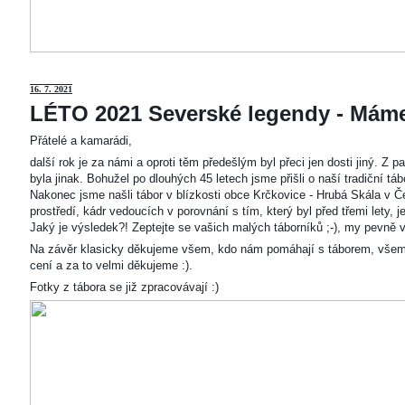
16. 7. 2021
LÉTO 2021 Severské legendy - Mám
Přátelé a kamarádi,
další rok je za námi a oproti těm předešlým byl přeci jen dosti jiný. Z
byla jinak. Bohužel po dlouhých 45 letech jsme přišli o naší tradiční t
Nakonec jsme našli tábor v blízkosti obce Krčkovice - Hrubá Skála v Č
prostředí, kádr vedoucích v porovnání s tím, který byl před třemi lety,
Jaký je výsledek?! Zeptejte se vašich malých táborníků ;-), my pevně v
Na závěr klasicky děkujeme všem, kdo nám pomáhají s táborem, všem
cení a za to velmi děkujeme :).
Fotky z tábora se již zpracovávají :)