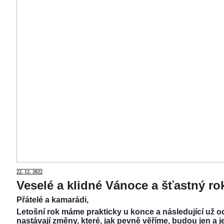
22.
12. 2022
Veselé a klidné Vánoce a šťastný r
Přátelé a kamarádi,
Letošní rok máme prakticky u konce a následující už od
nastávají změny, které, jak pevně věříme, budou jen a j