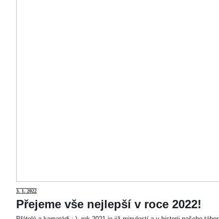
3
. 1. 2022
Přejeme vše nejlepší v roce 2022!
Přátelé a kamarádi :-). rok 2021 je již minulostí a v historii našeho táb