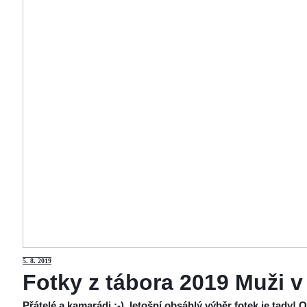
5
. 8. 2019
Fotky z tábora 2019 Muži v
Přátelé a kamarádi :-), letošní obsáhlý výběr fotek je tady!