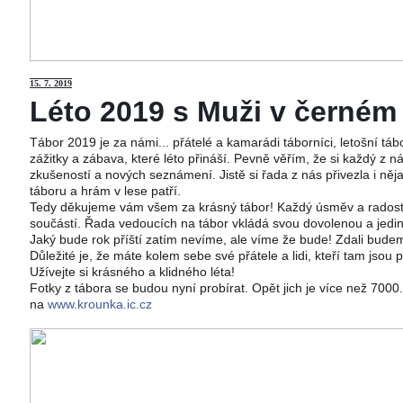
15
. 7. 2019
Léto 2019 s Muži v černém j
Tábor 2019 je za námi... přátelé a kamarádi táborníci, letošní tá
zážitky a zábava, které léto přináší. Pevně věřím, že si každý z ná
zkušeností a nových seznámení. Jistě si řada z nás přivezla i něj
táboru a hrám v lese patří.
Tedy děkujeme vám všem za krásný tábor! Každý úsměv a radost 
součástí. Řada vedoucích na tábor vkládá svou dovolenou a jedi
Jaký bude rok příští zatím nevíme, ale víme že bude! Zdali budeme
Důležité je, že máte kolem sebe své přátele a lidi, kteří tam jsou 
Užívejte si krásného a klidného léta!
Fotky z tábora se budou nyní probírat. Opět jich je více než 700
na
www.krounka.ic.cz