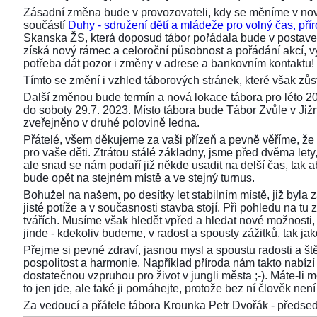
Zásadní změna bude v provozovateli, kdy se měníme v nov
součástí
Duhy - sdružení dětí a mládeže pro volný čas, přír
Skanska ŽS, která doposud tábor pořádala bude v postaven
získá nový rámec a celoroční působnost a pořádání akcí,
potřeba dát pozor i změny v adrese a bankovním kontaktu!
Tímto se změní i vzhled táborových stránek, které však z
Další změnou bude termín a nová lokace tábora pro léto 2
do soboty 29.7. 2023. Místo tábora bude Tábor Zvůle v Již
zveřejněno v druhé polovině ledna.
Přátelé, všem děkujeme za vaši přízeň a pevně věříme, že 
pro vaše děti. Ztrátou stálé základny, jsme před dvěma lety, 
ale snad se nám podaří již někde usadit na delší čas, tak aby
bude opět na stejném místě a ve stejný turnus.
Bohužel na našem, po desítky let stabilním místě, již byla
jisté potíže a v současnosti stavba stojí. Při pohledu na 
tvářích. Musíme však hledět vpřed a hledat nové možnosti,
jinde - kdekoliv budeme, v radost a spousty zážitků, tak ja
Přejme si pevné zdraví, jasnou mysl a spoustu radosti a ště
pospolitost a harmonie. Například příroda nám takto nabízí s
dostatečnou vzpruhou pro život v jungli města ;-). Máte-li 
to jen jde, ale také ji pomáhejte, protože bez ní člověk není 
Za vedoucí a přátele tábora Krounka Petr Dvořák - před