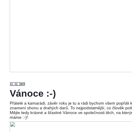
15
. 12. 2019
Vánoce :-)
Přátelé a kamarádi, závěr roku je tu a rádi bychom všem popřáli
znamení shonu a drahých darů. To nejpodstatnější, co člověk potř
Mějte tedy krásné a šťastné Vánoce ve společnosti těch, na kterým
máme :-)!