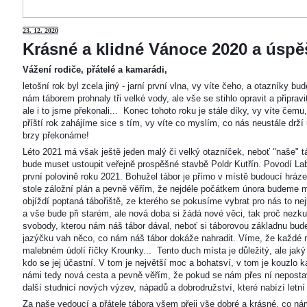
23
. 12. 2020
Krásné a klidné Vánoce 2020 a úspěš
Vážení rodiče, přátelé a kamarádi,
letošní rok byl zcela jiný - jarní první vlna, vy víte čeho, a otazníky 
nám táborem prohnaly tři velké vody, ale vše se stihlo opravit a připravi
ale i to jsme překonali... Konec tohoto roku je stále díky, vy víte čemu
příští rok zahájíme sice s tím, vy víte co myslím, co nás neustále drží
brzy překonáme!
Léto 2021 má však ještě jeden malý či velký otazníček, neboť "naše"
bude muset ustoupit veřejně prospěšné stavbě Poldr Kutřín. Povodí Labe 
první polovině roku 2021. Bohužel tábor je přímo v místě budoucí hráze,
stole záložní plán a pevně věřím, že nejdéle počátkem února budeme m
objíždí poptaná tábořiště, ze kterého se pokusíme vybrat pro nás to n
a vše bude při starém, ale nová doba si žádá nové věci, tak proč nezkus
svobody, kterou nám náš tábor dával, neboť si táborovou základnu bu
jazýčku vah něco, co nám náš tábor dokáže nahradit. Víme, že každé m
malebném údolí říčky Krounky... Tento duch místa je důležitý, ale jaký
kdo se jej účastní. V tom je největší moc a bohatsví, v tom je kouzlo 
námi tedy nová cesta a pevně věřím, že pokud se nám přes ní nepostaví
další studnicí nových výzev, nápadů a dobrodružství, které nabízí letní
Za naše vedoucí a přátele tábora všem přeji vše dobré a krásné, co ná