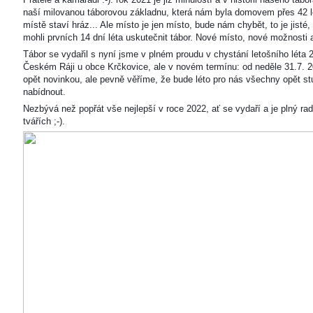
naší milovanou táborovou základnu, která nám byla domovem přes 42 l
místě staví hráz... Ale místo je jen místo, bude nám chybět, to je jisté
mohli prvních 14 dní léta uskutečnit tábor. Nové místo, nové možnosti
Tábor se vydařil s nyní jsme v plném proudu v chystání letošního léta 
Českém Ráji u obce Krčkovice, ale v novém termínu: od neděle 31.7. 2
opět novinkou, ale pevně věříme, že bude léto pro nás všechny opět s
nabídnout.
Nezbývá než popřát vše nejlepší v roce 2022, ať se vydaří a je plný ra
tvářích ;-).