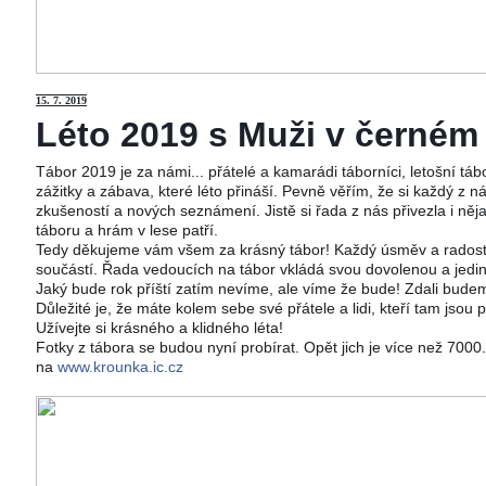
15
. 7. 2019
Léto 2019 s Muži v černém j
Tábor 2019 je za námi... přátelé a kamarádi táborníci, letošní tá
zážitky a zábava, které léto přináší. Pevně věřím, že si každý z ná
zkušeností a nových seznámení. Jistě si řada z nás přivezla i něj
táboru a hrám v lese patří.
Tedy děkujeme vám všem za krásný tábor! Každý úsměv a radost 
součástí. Řada vedoucích na tábor vkládá svou dovolenou a jedi
Jaký bude rok příští zatím nevíme, ale víme že bude! Zdali budeme
Důležité je, že máte kolem sebe své přátele a lidi, kteří tam jsou 
Užívejte si krásného a klidného léta!
Fotky z tábora se budou nyní probírat. Opět jich je více než 700
na
www.krounka.ic.cz