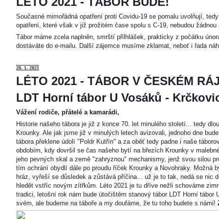
LÉTO 2021 - TÁBOR BUDE!
Současné mimořádná opatření proti Covidu-19 se pomalu uvolňují, tedy 
opatření, které však v již prožitém čase spolu s C-19, nebudou žádnou 
Tábor máme zcela naplněn, smrští přilhlášek, prakticky z počátku únor
dostáváte do e-mailu. Další zájemce musíme zklamat, neboť i řada náh
20
. 1. 2021
LÉTO 2021 - TÁBOR V ČESKÉM RÁJ
LDT Horní tábor U Vosáků - Krčkovice
Vážení rodiče, přátelé a kamarádi,
Historie našeho tábora je již z konce 70. let minulého století... tedy d
Krounky. Ale jak jsme již v minulých letech avizovali, jednoho dne bu
tábora překlene údolí "Poldr Kutřín" a za oběť tedy padne i naše tábor
obdobím, kdy dovršil se čas našeho bytí na březích Krounky v malebné
jeho pevných skal a země "zahryznou" mechanismy, jenž svou silou pro
tím ochrání obydlí dále po proudu říček Krounky a Novohraky. Možná by 
hráz, vyřeší se důsledek a zůstává příčina... už je to tak, nedá se nic d
hledět vstříc novým zítřkům. Léto 2021 je tu dříve nežli schováme zimn
tradici, letošní rok nám bude útočištěm stanový tábor LDT Horní tábo
svém, ale budeme na táboře a my doufáme, že tu toho budete s námi!
Z