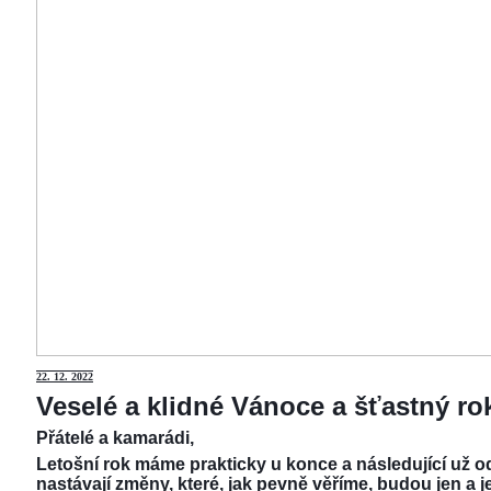
22.
12. 2022
Veselé a klidné Vánoce a šťastný r
Přátelé a kamarádi,
Letošní rok máme prakticky u konce a následující už od
nastávají změny, které, jak pevně věříme, budou jen a j