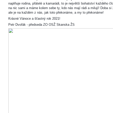
naplňuje rodina, přátelé a kamarádi, to je největší bohatství každého čl
na nic sami a máme kolem sebe ty, kdo nás mají rádi a milují! Doba si ž
ale je na každém z nás, jak toto překonáme, a my to překonáme!
Krásné Vánoce a šťastný rok 2021!
Petr Dvořák - předseda ZO OSŽ Skanska ŽS