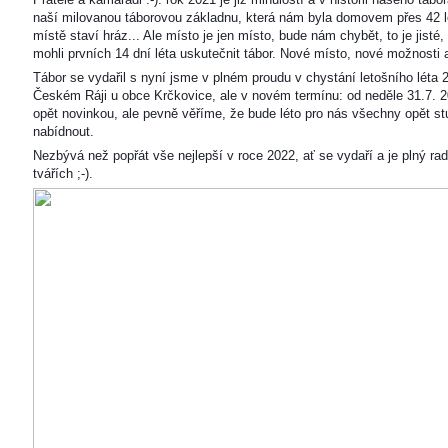
naší milovanou táborovou základnu, která nám byla domovem přes 42 l
místě staví hráz... Ale místo je jen místo, bude nám chybět, to je jisté
mohli prvních 14 dní léta uskutečnit tábor. Nové místo, nové možnosti
Tábor se vydařil s nyní jsme v plném proudu v chystání letošního léta 
Českém Ráji u obce Krčkovice, ale v novém termínu: od neděle 31.7. 2
opět novinkou, ale pevně věříme, že bude léto pro nás všechny opět s
nabídnout.
Nezbývá než popřát vše nejlepší v roce 2022, ať se vydaří a je plný ra
tvářích ;-).