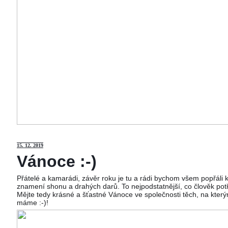
15
. 12. 2019
Vánoce :-)
Přátelé a kamarádi, závěr roku je tu a rádi bychom všem popřáli
znamení shonu a drahých darů. To nejpodstatnější, co člověk potř
Mějte tedy krásné a šťastné Vánoce ve společnosti těch, na kterým
máme :-)!