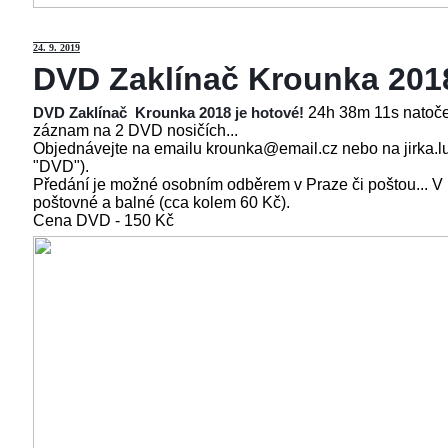
24
. 9. 2019
DVD Zaklínač Krounka 201
24h 38m 11s natoče
DVD Zaklínač Krounka 2018 je hotové!
záznam na 2 DVD nosičích...
Objednávejte na emailu krounka@email.cz nebo na jirka.l
"DVD").
Předání je možné osobním odběrem v Praze či poštou... V
poštovné a balné (cca kolem 60 Kč).
Cena
DVD - 150 Kč