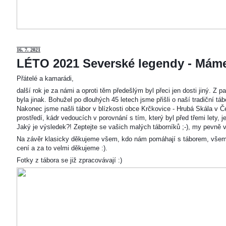
16. 7. 2021
LÉTO 2021 Severské legendy - Mám
Přátelé a kamarádi,
další rok je za námi a oproti těm předešlým byl přeci jen dosti jiný. Z
byla jinak. Bohužel po dlouhých 45 letech jsme přišli o naší tradiční t
Nakonec jsme našli tábor v blízkosti obce Krčkovice - Hrubá Skála v Č
prostředí, kádr vedoucích v porovnání s tím, který byl před třemi lety,
Jaký je výsledek?! Zeptejte se vašich malých táborníků ;-), my pevně v
Na závěr klasicky děkujeme všem, kdo nám pomáhají s táborem, všem
cení a za to velmi děkujeme :).
Fotky z tábora se již zpracovávají :)