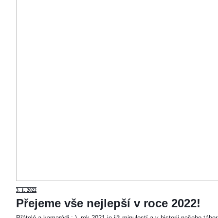
3
. 1. 2022
Přejeme vše nejlepší v roce 2022!
Přátelé a kamarádi :-). rok 2021 je již minulostí a v historii našeho táb