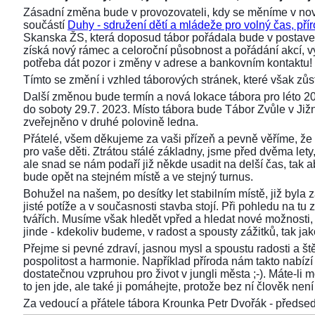
Zásadní změna bude v provozovateli, kdy se měníme v nov
součástí
Duhy - sdružení dětí a mládeže pro volný čas, přír
Skanska ŽS, která doposud tábor pořádala bude v postaven
získá nový rámec a celoroční působnost a pořádání akcí,
potřeba dát pozor i změny v adrese a bankovním kontaktu!
Tímto se změní i vzhled táborových stránek, které však z
Další změnou bude termín a nová lokace tábora pro léto 2
do soboty 29.7. 2023. Místo tábora bude Tábor Zvůle v Již
zveřejněno v druhé polovině ledna.
Přátelé, všem děkujeme za vaši přízeň a pevně věříme, že 
pro vaše děti. Ztrátou stálé základny, jsme před dvěma lety, 
ale snad se nám podaří již někde usadit na delší čas, tak aby
bude opět na stejném místě a ve stejný turnus.
Bohužel na našem, po desítky let stabilním místě, již byla
jisté potíže a v současnosti stavba stojí. Při pohledu na 
tvářích. Musíme však hledět vpřed a hledat nové možnosti,
jinde - kdekoliv budeme, v radost a spousty zážitků, tak ja
Přejme si pevné zdraví, jasnou mysl a spoustu radosti a ště
pospolitost a harmonie. Například příroda nám takto nabízí s
dostatečnou vzpruhou pro život v jungli města ;-). Máte-li 
to jen jde, ale také ji pomáhejte, protože bez ní člověk není 
Za vedoucí a přátele tábora Krounka Petr Dvořák - před