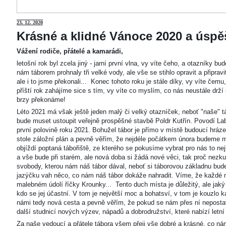
23
. 12. 2020
Krásné a klidné Vánoce 2020 a úspěš
Vážení rodiče, přátelé a kamarádi,
letošní rok byl zcela jiný - jarní první vlna, vy víte čeho, a otazníky 
nám táborem prohnaly tři velké vody, ale vše se stihlo opravit a připravi
ale i to jsme překonali... Konec tohoto roku je stále díky, vy víte čemu
příští rok zahájíme sice s tím, vy víte co myslím, co nás neustále drží
brzy překonáme!
Léto 2021 má však ještě jeden malý či velký otazníček, neboť "naše"
bude muset ustoupit veřejně prospěšné stavbě Poldr Kutřín. Povodí Labe 
první polovině roku 2021. Bohužel tábor je přímo v místě budoucí hráze,
stole záložní plán a pevně věřím, že nejdéle počátkem února budeme m
objíždí poptaná tábořiště, ze kterého se pokusíme vybrat pro nás to n
a vše bude při starém, ale nová doba si žádá nové věci, tak proč nezkus
svobody, kterou nám náš tábor dával, neboť si táborovou základnu bu
jazýčku vah něco, co nám náš tábor dokáže nahradit. Víme, že každé m
malebném údolí říčky Krounky... Tento duch místa je důležitý, ale jaký
kdo se jej účastní. V tom je největší moc a bohatsví, v tom je kouzlo 
námi tedy nová cesta a pevně věřím, že pokud se nám přes ní nepostaví
další studnicí nových výzev, nápadů a dobrodružství, které nabízí letní
Za naše vedoucí a přátele tábora všem přeji vše dobré a krásné, co ná