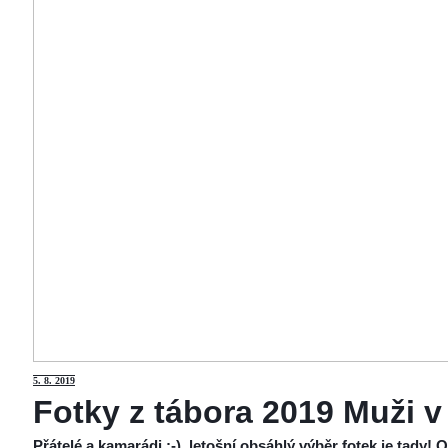
5
. 8. 2019
Fotky z tábora 2019 Muži v
Přátelé a kamarádi :-), letošní obsáhlý výběr fotek je tady!