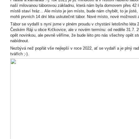
naší milovanou táborovou základnu, která nám byla domovem přes 42 l
místě staví hráz... Ale místo je jen místo, bude nám chybět, to je jisté
mohli prvních 14 dní léta uskutečnit tábor. Nové místo, nové možnosti
Tábor se vydařil s nyní jsme v plném proudu v chystání letošního léta 
Českém Ráji u obce Krčkovice, ale v novém termínu: od neděle 31.7. 2
opět novinkou, ale pevně věříme, že bude léto pro nás všechny opět s
nabídnout.
Nezbývá než popřát vše nejlepší v roce 2022, ať se vydaří a je plný ra
tvářích ;-).