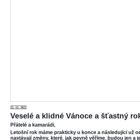
22.
12. 2022
Veselé a klidné Vánoce a šťastný r
Přátelé a kamarádi,
Letošní rok máme prakticky u konce a následující už od
nastávají změny, které, jak pevně věříme, budou jen a j