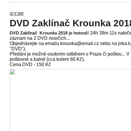
24
. 9. 2019
DVD Zaklínač Krounka 201
24h 38m 11s natoče
DVD Zaklínač Krounka 2018 je hotové!
záznam na 2 DVD nosičích...
Objednávejte na emailu krounka@email.cz nebo na jirka.l
"DVD").
Předání je možné osobním odběrem v Praze či poštou... V
poštovné a balné (cca kolem 60 Kč).
Cena
DVD - 150 Kč