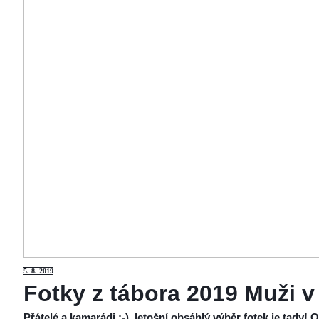
5
. 8. 2019
Fotky z tábora 2019 Muži v
Přátelé a kamarádi :-), letošní obsáhlý výběr fotek je tady!