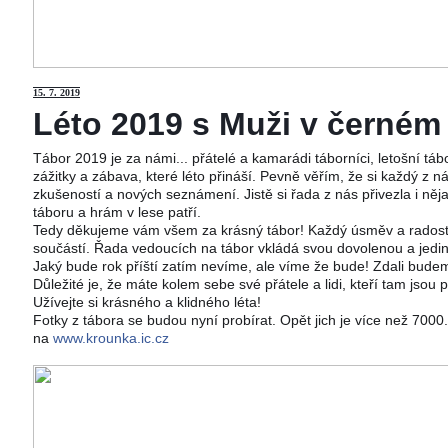
15
. 7. 2019
Léto 2019 s Muži v černém j
Tábor 2019 je za námi... přátelé a kamarádi táborníci, letošní tá
zážitky a zábava, které léto přináší. Pevně věřím, že si každý z ná
zkušeností a nových seznámení. Jistě si řada z nás přivezla i něj
táboru a hrám v lese patří.
Tedy děkujeme vám všem za krásný tábor! Každý úsměv a radost 
součástí. Řada vedoucích na tábor vkládá svou dovolenou a jedi
Jaký bude rok příští zatím nevíme, ale víme že bude! Zdali budeme
Důležité je, že máte kolem sebe své přátele a lidi, kteří tam jsou 
Užívejte si krásného a klidného léta!
Fotky z tábora se budou nyní probírat. Opět jich je více než 700
na
www.krounka.ic.cz