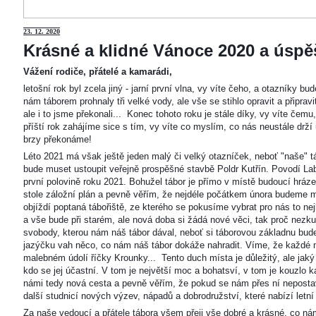
23
. 12. 2020
Krásné a klidné Vánoce 2020 a úspěš
Vážení rodiče, přátelé a kamarádi,
letošní rok byl zcela jiný - jarní první vlna, vy víte čeho, a otazníky 
nám táborem prohnaly tři velké vody, ale vše se stihlo opravit a připravi
ale i to jsme překonali... Konec tohoto roku je stále díky, vy víte čemu
příští rok zahájíme sice s tím, vy víte co myslím, co nás neustále drží
brzy překonáme!
Léto 2021 má však ještě jeden malý či velký otazníček, neboť "naše"
bude muset ustoupit veřejně prospěšné stavbě Poldr Kutřín. Povodí Labe 
první polovině roku 2021. Bohužel tábor je přímo v místě budoucí hráze,
stole záložní plán a pevně věřím, že nejdéle počátkem února budeme m
objíždí poptaná tábořiště, ze kterého se pokusíme vybrat pro nás to n
a vše bude při starém, ale nová doba si žádá nové věci, tak proč nezkus
svobody, kterou nám náš tábor dával, neboť si táborovou základnu bu
jazýčku vah něco, co nám náš tábor dokáže nahradit. Víme, že každé m
malebném údolí říčky Krounky... Tento duch místa je důležitý, ale jaký
kdo se jej účastní. V tom je největší moc a bohatsví, v tom je kouzlo 
námi tedy nová cesta a pevně věřím, že pokud se nám přes ní nepostaví
další studnicí nových výzev, nápadů a dobrodružství, které nabízí letní
Za naše vedoucí a přátele tábora všem přeji vše dobré a krásné, co ná