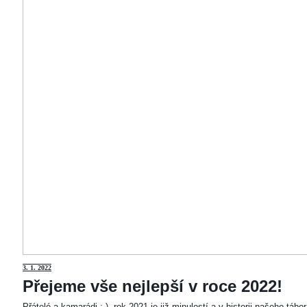
3
. 1. 2022
Přejeme vše nejlepší v roce 2022!
Přátelé a kamarádi :-). rok 2021 je již minulostí a v historii našeho táb