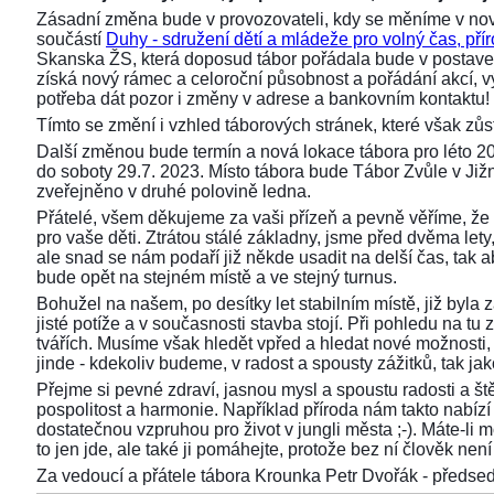
Zásadní změna bude v provozovateli, kdy se měníme v nov
součástí
Duhy - sdružení dětí a mládeže pro volný čas, přír
Skanska ŽS, která doposud tábor pořádala bude v postaven
získá nový rámec a celoroční působnost a pořádání akcí,
potřeba dát pozor i změny v adrese a bankovním kontaktu!
Tímto se změní i vzhled táborových stránek, které však z
Další změnou bude termín a nová lokace tábora pro léto 2
do soboty 29.7. 2023. Místo tábora bude Tábor Zvůle v Již
zveřejněno v druhé polovině ledna.
Přátelé, všem děkujeme za vaši přízeň a pevně věříme, že 
pro vaše děti. Ztrátou stálé základny, jsme před dvěma lety, 
ale snad se nám podaří již někde usadit na delší čas, tak aby
bude opět na stejném místě a ve stejný turnus.
Bohužel na našem, po desítky let stabilním místě, již byla
jisté potíže a v současnosti stavba stojí. Při pohledu na 
tvářích. Musíme však hledět vpřed a hledat nové možnosti,
jinde - kdekoliv budeme, v radost a spousty zážitků, tak ja
Přejme si pevné zdraví, jasnou mysl a spoustu radosti a ště
pospolitost a harmonie. Například příroda nám takto nabízí s
dostatečnou vzpruhou pro život v jungli města ;-). Máte-li 
to jen jde, ale také ji pomáhejte, protože bez ní člověk není 
Za vedoucí a přátele tábora Krounka Petr Dvořák - před