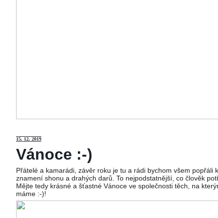
15
. 12. 2019
Vánoce :-)
Přátelé a kamarádi, závěr roku je tu a rádi bychom všem popřáli
znamení shonu a drahých darů. To nejpodstatnější, co člověk potř
Mějte tedy krásné a šťastné Vánoce ve společnosti těch, na kterým
máme :-)!