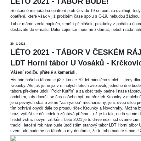
LÉTO 2021 - TÁBOR BUDE!
Současné mimořádná opatření proti Covidu-19 se pomalu uvolňují, tedy 
opatření, které však v již prožitém čase spolu s C-19, nebudou žádnou 
Tábor máme zcela naplněn, smrští přilhlášek, prakticky z počátku únor
dostáváte do e-mailu. Další zájemce musíme zklamat, neboť i řada náh
20
. 1. 2021
LÉTO 2021 - TÁBOR V ČESKÉM RÁJ
LDT Horní tábor U Vosáků - Krčkovice
Vážení rodiče, přátelé a kamarádi,
Historie našeho tábora je již z konce 70. let minulého století... tedy d
Krounky. Ale jak jsme již v minulých letech avizovali, jednoho dne bu
tábora překlene údolí "Poldr Kutřín" a za oběť tedy padne i naše tábor
obdobím, kdy dovršil se čas našeho bytí na březích Krounky v malebné
jeho pevných skal a země "zahryznou" mechanismy, jenž svou silou pro
tím ochrání obydlí dále po proudu říček Krounky a Novohraky. Možná by 
hráz, vyřeší se důsledek a zůstává příčina... už je to tak, nedá se nic d
hledět vstříc novým zítřkům. Léto 2021 je tu dříve nežli schováme zimn
tradici, letošní rok nám bude útočištěm stanový tábor LDT Horní tábo
svém, ale budeme na táboře a my doufáme, že tu toho budete s námi!
Z