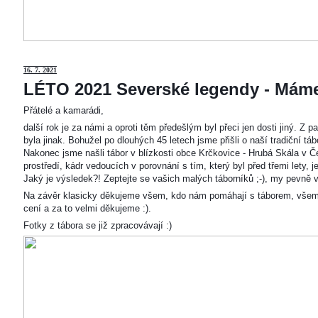
16. 7. 2021
LÉTO 2021 Severské legendy - Mám
Přátelé a kamarádi,
další rok je za námi a oproti těm předešlým byl přeci jen dosti jiný. Z
byla jinak. Bohužel po dlouhých 45 letech jsme přišli o naší tradiční t
Nakonec jsme našli tábor v blízkosti obce Krčkovice - Hrubá Skála v Č
prostředí, kádr vedoucích v porovnání s tím, který byl před třemi lety,
Jaký je výsledek?! Zeptejte se vašich malých táborníků ;-), my pevně v
Na závěr klasicky děkujeme všem, kdo nám pomáhají s táborem, všem
cení a za to velmi děkujeme :).
Fotky z tábora se již zpracovávají :)