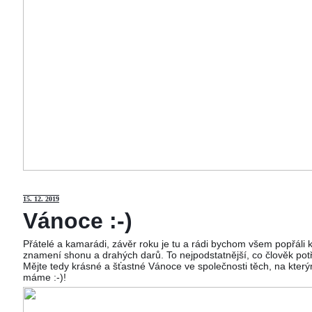
15
. 12. 2019
Vánoce :-)
Přátelé a kamarádi, závěr roku je tu a rádi bychom všem popřáli
znamení shonu a drahých darů. To nejpodstatnější, co člověk potř
Mějte tedy krásné a šťastné Vánoce ve společnosti těch, na kterým
máme :-)!