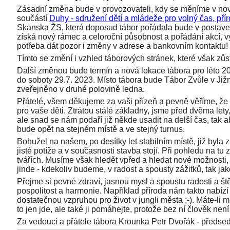
Zásadní změna bude v provozovateli, kdy se měníme v nov
součástí
Duhy - sdružení dětí a mládeže pro volný čas, přír
Skanska ŽS, která doposud tábor pořádala bude v postaven
získá nový rámec a celoroční působnost a pořádání akcí,
potřeba dát pozor i změny v adrese a bankovním kontaktu!
Tímto se změní i vzhled táborových stránek, které však z
Další změnou bude termín a nová lokace tábora pro léto 2
do soboty 29.7. 2023. Místo tábora bude Tábor Zvůle v Již
zveřejněno v druhé polovině ledna.
Přátelé, všem děkujeme za vaši přízeň a pevně věříme, že 
pro vaše děti. Ztrátou stálé základny, jsme před dvěma lety, 
ale snad se nám podaří již někde usadit na delší čas, tak aby
bude opět na stejném místě a ve stejný turnus.
Bohužel na našem, po desítky let stabilním místě, již byla
jisté potíže a v současnosti stavba stojí. Při pohledu na 
tvářích. Musíme však hledět vpřed a hledat nové možnosti,
jinde - kdekoliv budeme, v radost a spousty zážitků, tak ja
Přejme si pevné zdraví, jasnou mysl a spoustu radosti a ště
pospolitost a harmonie. Například příroda nám takto nabízí s
dostatečnou vzpruhou pro život v jungli města ;-). Máte-li 
to jen jde, ale také ji pomáhejte, protože bez ní člověk není 
Za vedoucí a přátele tábora Krounka Petr Dvořák - před