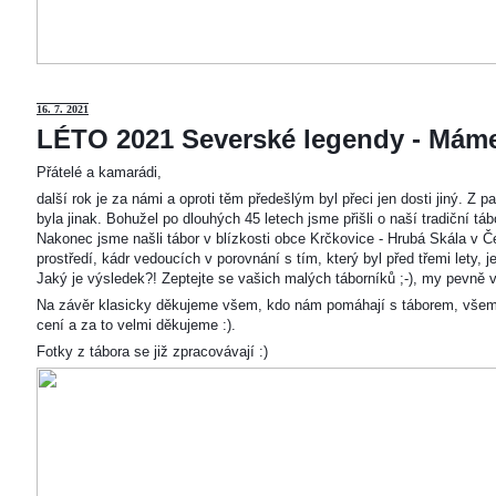
16. 7. 2021
LÉTO 2021 Severské legendy - Mám
Přátelé a kamarádi,
další rok je za námi a oproti těm předešlým byl přeci jen dosti jiný. Z
byla jinak. Bohužel po dlouhých 45 letech jsme přišli o naší tradiční t
Nakonec jsme našli tábor v blízkosti obce Krčkovice - Hrubá Skála v Č
prostředí, kádr vedoucích v porovnání s tím, který byl před třemi lety,
Jaký je výsledek?! Zeptejte se vašich malých táborníků ;-), my pevně v
Na závěr klasicky děkujeme všem, kdo nám pomáhají s táborem, všem
cení a za to velmi děkujeme :).
Fotky z tábora se již zpracovávají :)