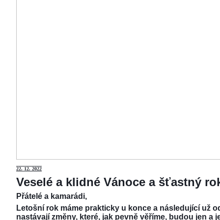
22.
12. 2022
Veselé a klidné Vánoce a šťastný r
Přátelé a kamarádi,
Letošní rok máme prakticky u konce a následující už od
nastávají změny, které, jak pevně věříme, budou jen a j