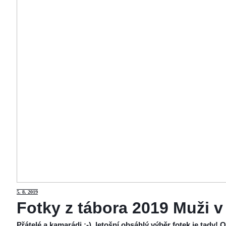
5
. 8. 2019
Fotky z tábora 2019 Muži v
Přátelé a kamarádi :-), letošní obsáhlý výběr fotek je tady!