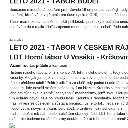
LÉTO 2021 - TÁBOR BUDE!
Současné mimořádná opatření proti Covidu-19 se pomalu uvolňují, tedy 
opatření, které však v již prožitém čase spolu s C-19, nebudou žádnou 
Tábor máme zcela naplněn, smrští přilhlášek, prakticky z počátku únor
dostáváte do e-mailu. Další zájemce musíme zklamat, neboť i řada náh
20
. 1. 2021
LÉTO 2021 - TÁBOR V ČESKÉM RÁJ
LDT Horní tábor U Vosáků - Krčkovice
Vážení rodiče, přátelé a kamarádi,
Historie našeho tábora je již z konce 70. let minulého století... tedy d
Krounky. Ale jak jsme již v minulých letech avizovali, jednoho dne bu
tábora překlene údolí "Poldr Kutřín" a za oběť tedy padne i naše tábor
obdobím, kdy dovršil se čas našeho bytí na březích Krounky v malebné
jeho pevných skal a země "zahryznou" mechanismy, jenž svou silou pro
tím ochrání obydlí dále po proudu říček Krounky a Novohraky. Možná by 
hráz, vyřeší se důsledek a zůstává příčina... už je to tak, nedá se nic d
hledět vstříc novým zítřkům. Léto 2021 je tu dříve nežli schováme zimn
tradici, letošní rok nám bude útočištěm stanový tábor LDT Horní tábo
svém, ale budeme na táboře a my doufáme, že tu toho budete s námi!
Z