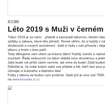
15
. 7. 2019
Léto 2019 s Muži v černém j
Tábor 2019 je za námi... přátelé a kamarádi táborníci, letošní tá
zážitky a zábava, které léto přináší. Pevně věřím, že si každý z ná
zkušeností a nových seznámení. Jistě si řada z nás přivezla i něj
táboru a hrám v lese patří.
Tedy děkujeme vám všem za krásný tábor! Každý úsměv a radost 
součástí. Řada vedoucích na tábor vkládá svou dovolenou a jedi
Jaký bude rok příští zatím nevíme, ale víme že bude! Zdali budeme
Důležité je, že máte kolem sebe své přátele a lidi, kteří tam jsou 
Užívejte si krásného a klidného léta!
Fotky z tábora se budou nyní probírat. Opět jich je více než 700
na
www.krounka.ic.cz