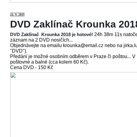
24
. 9. 2019
DVD Zaklínač Krounka 201
24h 38m 11s natoče
DVD Zaklínač Krounka 2018 je hotové!
záznam na 2 DVD nosičích...
Objednávejte na emailu krounka@email.cz nebo na jirka.l
"DVD").
Předání je možné osobním odběrem v Praze či poštou... V
poštovné a balné (cca kolem 60 Kč).
Cena
DVD - 150 Kč