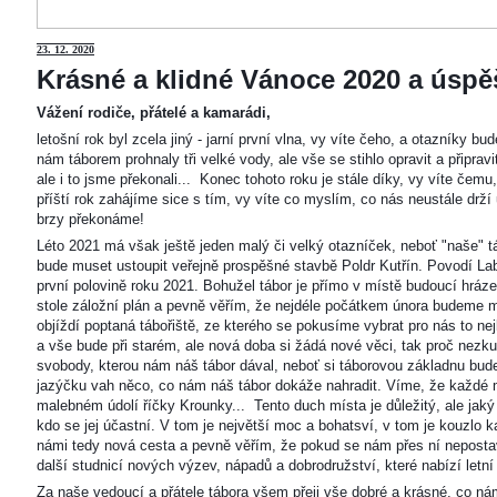
23
. 12. 2020
Krásné a klidné Vánoce 2020 a úspěš
Vážení rodiče, přátelé a kamarádi,
letošní rok byl zcela jiný - jarní první vlna, vy víte čeho, a otazníky 
nám táborem prohnaly tři velké vody, ale vše se stihlo opravit a připravi
ale i to jsme překonali... Konec tohoto roku je stále díky, vy víte čemu
příští rok zahájíme sice s tím, vy víte co myslím, co nás neustále drží
brzy překonáme!
Léto 2021 má však ještě jeden malý či velký otazníček, neboť "naše"
bude muset ustoupit veřejně prospěšné stavbě Poldr Kutřín. Povodí Labe 
první polovině roku 2021. Bohužel tábor je přímo v místě budoucí hráze,
stole záložní plán a pevně věřím, že nejdéle počátkem února budeme m
objíždí poptaná tábořiště, ze kterého se pokusíme vybrat pro nás to n
a vše bude při starém, ale nová doba si žádá nové věci, tak proč nezkus
svobody, kterou nám náš tábor dával, neboť si táborovou základnu bu
jazýčku vah něco, co nám náš tábor dokáže nahradit. Víme, že každé m
malebném údolí říčky Krounky... Tento duch místa je důležitý, ale jaký
kdo se jej účastní. V tom je největší moc a bohatsví, v tom je kouzlo 
námi tedy nová cesta a pevně věřím, že pokud se nám přes ní nepostaví
další studnicí nových výzev, nápadů a dobrodružství, které nabízí letní
Za naše vedoucí a přátele tábora všem přeji vše dobré a krásné, co ná