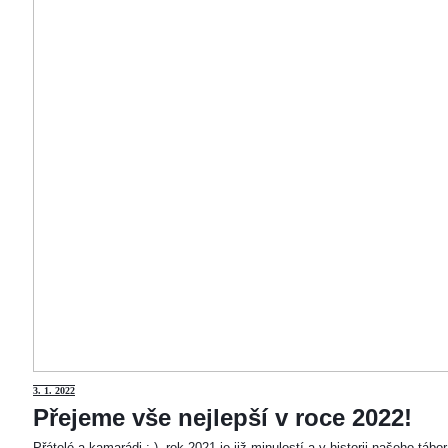
3
. 1. 2022
Přejeme vše nejlepší v roce 2022!
Přátelé a kamarádi :-). rok 2021 je již minulostí a v historii našeho táb