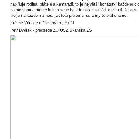
naplňuje rodina, přátelé a kamarádi, to je největší bohatství každého čl
na nic sami a máme kolem sebe ty, kdo nás mají rádi a milují! Doba si ž
ale je na každém z nás, jak toto překonáme, a my to překonáme!
Krásné Vánoce a šťastný rok 2021!
Petr Dvořák - předseda ZO OSŽ Skanska ŽS