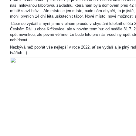
naší milovanou táborovou základnu, která nám byla domovem přes 42 l
místě staví hráz... Ale místo je jen místo, bude nám chybět, to je jisté
mohli prvních 14 dní léta uskutečnit tábor. Nové místo, nové možnosti
Tábor se vydařil s nyní jsme v plném proudu v chystání letošního léta 
Českém Ráji u obce Krčkovice, ale v novém termínu: od neděle 31.7. 2
opět novinkou, ale pevně věříme, že bude léto pro nás všechny opět s
nabídnout.
Nezbývá než popřát vše nejlepší v roce 2022, ať se vydaří a je plný ra
tvářích ;-).