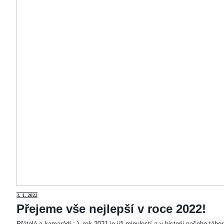
3
. 1. 2022
Přejeme vše nejlepší v roce 2022!
Přátelé a kamarádi :-). rok 2021 je již minulostí a v historii našeho táb