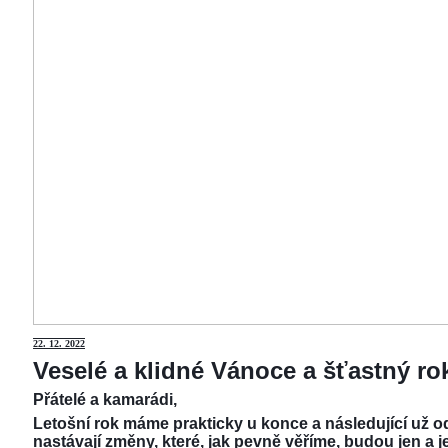
22.
12. 2022
Veselé a klidné Vánoce a šťastný r
Přátelé a kamarádi,
Letošní rok máme prakticky u konce a následující už od
nastávají změny, které, jak pevně věříme, budou jen a j