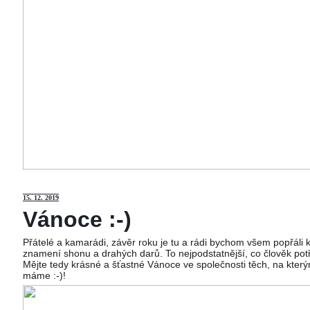
15
. 12. 2019
Vánoce :-)
Přátelé a kamarádi, závěr roku je tu a rádi bychom všem popřáli
znamení shonu a drahých darů. To nejpodstatnější, co člověk potř
Mějte tedy krásné a šťastné Vánoce ve společnosti těch, na kterým
máme :-)!