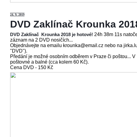
24
. 9. 2019
DVD Zaklínač Krounka 201
24h 38m 11s natoče
DVD Zaklínač Krounka 2018 je hotové!
záznam na 2 DVD nosičích...
Objednávejte na emailu krounka@email.cz nebo na jirka.l
"DVD").
Předání je možné osobním odběrem v Praze či poštou... V
poštovné a balné (cca kolem 60 Kč).
Cena
DVD - 150 Kč