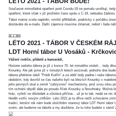
LÉTO 2021 - TÁBOR BUDE!
Současné mimořádná opatření proti Covidu-19 se pomalu uvolňují, tedy 
opatření, které však v již prožitém čase spolu s C-19, nebudou žádnou 
Tábor máme zcela naplněn, smrští přilhlášek, prakticky z počátku únor
dostáváte do e-mailu. Další zájemce musíme zklamat, neboť i řada náh
20
. 1. 2021
LÉTO 2021 - TÁBOR V ČESKÉM RÁJ
LDT Horní tábor U Vosáků - Krčkovice
Vážení rodiče, přátelé a kamarádi,
Historie našeho tábora je již z konce 70. let minulého století... tedy d
Krounky. Ale jak jsme již v minulých letech avizovali, jednoho dne bu
tábora překlene údolí "Poldr Kutřín" a za oběť tedy padne i naše tábor
obdobím, kdy dovršil se čas našeho bytí na březích Krounky v malebné
jeho pevných skal a země "zahryznou" mechanismy, jenž svou silou pro
tím ochrání obydlí dále po proudu říček Krounky a Novohraky. Možná by 
hráz, vyřeší se důsledek a zůstává příčina... už je to tak, nedá se nic d
hledět vstříc novým zítřkům. Léto 2021 je tu dříve nežli schováme zimn
tradici, letošní rok nám bude útočištěm stanový tábor LDT Horní tábo
svém, ale budeme na táboře a my doufáme, že tu toho budete s námi!
Z