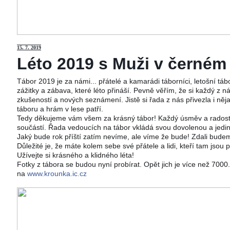
15
. 7. 2019
Léto 2019 s Muži v černém j
Tábor 2019 je za námi... přátelé a kamarádi táborníci, letošní tá
zážitky a zábava, které léto přináší. Pevně věřím, že si každý z ná
zkušeností a nových seznámení. Jistě si řada z nás přivezla i něj
táboru a hrám v lese patří.
Tedy děkujeme vám všem za krásný tábor! Každý úsměv a radost 
součástí. Řada vedoucích na tábor vkládá svou dovolenou a jedi
Jaký bude rok příští zatím nevíme, ale víme že bude! Zdali budeme
Důležité je, že máte kolem sebe své přátele a lidi, kteří tam jsou 
Užívejte si krásného a klidného léta!
Fotky z tábora se budou nyní probírat. Opět jich je více než 700
na
www.krounka.ic.cz