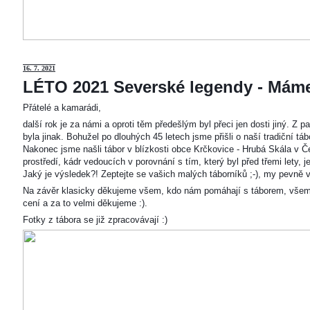
16. 7. 2021
LÉTO 2021 Severské legendy - Mám
Přátelé a kamarádi,
další rok je za námi a oproti těm předešlým byl přeci jen dosti jiný. Z
byla jinak. Bohužel po dlouhých 45 letech jsme přišli o naší tradiční t
Nakonec jsme našli tábor v blízkosti obce Krčkovice - Hrubá Skála v Č
prostředí, kádr vedoucích v porovnání s tím, který byl před třemi lety,
Jaký je výsledek?! Zeptejte se vašich malých táborníků ;-), my pevně v
Na závěr klasicky děkujeme všem, kdo nám pomáhají s táborem, všem
cení a za to velmi děkujeme :).
Fotky z tábora se již zpracovávají :)