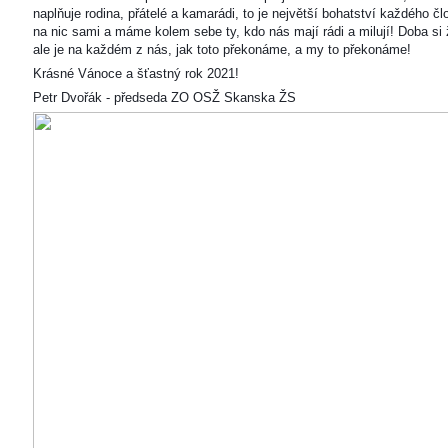
naplňuje rodina, přátelé a kamarádi, to je největší bohatství každého čl
na nic sami a máme kolem sebe ty, kdo nás mají rádi a milují! Doba si ž
ale je na každém z nás, jak toto překonáme, a my to překonáme!
Krásné Vánoce a šťastný rok 2021!
Petr Dvořák - předseda ZO OSŽ Skanska ŽS