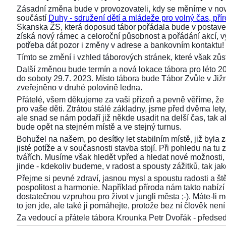
Zásadní změna bude v provozovateli, kdy se měníme v nov
součástí
Duhy - sdružení dětí a mládeže pro volný čas, přír
Skanska ŽS, která doposud tábor pořádala bude v postaven
získá nový rámec a celoroční působnost a pořádání akcí,
potřeba dát pozor i změny v adrese a bankovním kontaktu!
Tímto se změní i vzhled táborových stránek, které však z
Další změnou bude termín a nová lokace tábora pro léto 2
do soboty 29.7. 2023. Místo tábora bude Tábor Zvůle v Již
zveřejněno v druhé polovině ledna.
Přátelé, všem děkujeme za vaši přízeň a pevně věříme, že 
pro vaše děti. Ztrátou stálé základny, jsme před dvěma lety, 
ale snad se nám podaří již někde usadit na delší čas, tak aby
bude opět na stejném místě a ve stejný turnus.
Bohužel na našem, po desítky let stabilním místě, již byla
jisté potíže a v současnosti stavba stojí. Při pohledu na 
tvářích. Musíme však hledět vpřed a hledat nové možnosti,
jinde - kdekoliv budeme, v radost a spousty zážitků, tak ja
Přejme si pevné zdraví, jasnou mysl a spoustu radosti a ště
pospolitost a harmonie. Například příroda nám takto nabízí s
dostatečnou vzpruhou pro život v jungli města ;-). Máte-li 
to jen jde, ale také ji pomáhejte, protože bez ní člověk není 
Za vedoucí a přátele tábora Krounka Petr Dvořák - před