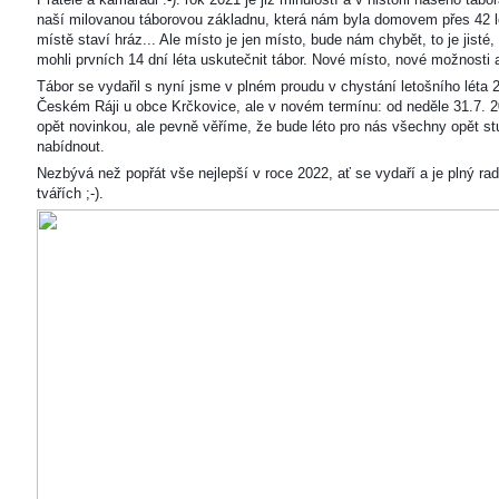
naší milovanou táborovou základnu, která nám byla domovem přes 42 l
místě staví hráz... Ale místo je jen místo, bude nám chybět, to je jisté
mohli prvních 14 dní léta uskutečnit tábor. Nové místo, nové možnosti
Tábor se vydařil s nyní jsme v plném proudu v chystání letošního léta 
Českém Ráji u obce Krčkovice, ale v novém termínu: od neděle 31.7. 2
opět novinkou, ale pevně věříme, že bude léto pro nás všechny opět s
nabídnout.
Nezbývá než popřát vše nejlepší v roce 2022, ať se vydaří a je plný ra
tvářích ;-).