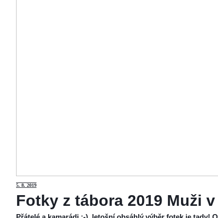
5
. 8. 2019
Fotky z tábora 2019 Muži v
Přátelé a kamarádi :-), letošní obsáhlý výběr fotek je tady!