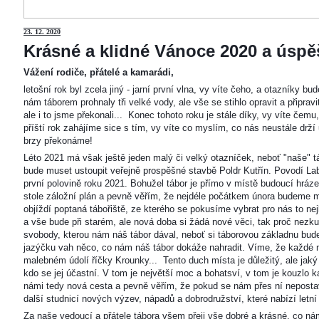
23
. 12. 2020
Krásné a klidné Vánoce 2020 a úspěš
Vážení rodiče, přátelé a kamarádi,
letošní rok byl zcela jiný - jarní první vlna, vy víte čeho, a otazníky 
nám táborem prohnaly tři velké vody, ale vše se stihlo opravit a připravi
ale i to jsme překonali... Konec tohoto roku je stále díky, vy víte čemu
příští rok zahájíme sice s tím, vy víte co myslím, co nás neustále drží
brzy překonáme!
Léto 2021 má však ještě jeden malý či velký otazníček, neboť "naše"
bude muset ustoupit veřejně prospěšné stavbě Poldr Kutřín. Povodí Labe 
první polovině roku 2021. Bohužel tábor je přímo v místě budoucí hráze,
stole záložní plán a pevně věřím, že nejdéle počátkem února budeme m
objíždí poptaná tábořiště, ze kterého se pokusíme vybrat pro nás to n
a vše bude při starém, ale nová doba si žádá nové věci, tak proč nezkus
svobody, kterou nám náš tábor dával, neboť si táborovou základnu bu
jazýčku vah něco, co nám náš tábor dokáže nahradit. Víme, že každé m
malebném údolí říčky Krounky... Tento duch místa je důležitý, ale jaký
kdo se jej účastní. V tom je největší moc a bohatsví, v tom je kouzlo 
námi tedy nová cesta a pevně věřím, že pokud se nám přes ní nepostaví
další studnicí nových výzev, nápadů a dobrodružství, které nabízí letní
Za naše vedoucí a přátele tábora všem přeji vše dobré a krásné, co ná