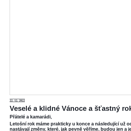
22.
12. 2022
Veselé a klidné Vánoce a šťastný r
Přátelé a kamarádi,
Letošní rok máme prakticky u konce a následující už od
nastávají změny, které, jak pevně věříme, budou jen a j