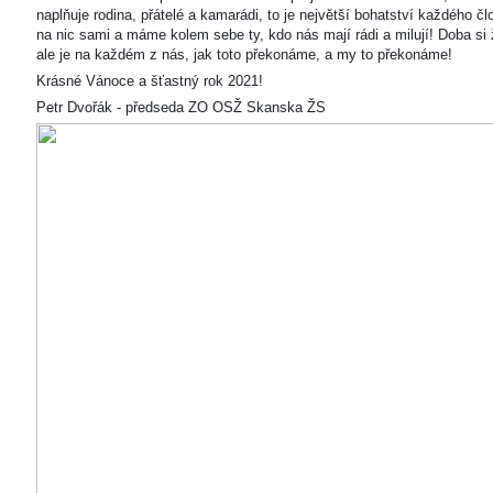
naplňuje rodina, přátelé a kamarádi, to je největší bohatství každého čl
na nic sami a máme kolem sebe ty, kdo nás mají rádi a milují! Doba si ž
ale je na každém z nás, jak toto překonáme, a my to překonáme!
Krásné Vánoce a šťastný rok 2021!
Petr Dvořák - předseda ZO OSŽ Skanska ŽS