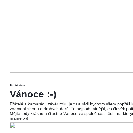
15
. 12. 2019
Vánoce :-)
Přátelé a kamarádi, závěr roku je tu a rádi bychom všem popřáli
znamení shonu a drahých darů. To nejpodstatnější, co člověk potř
Mějte tedy krásné a šťastné Vánoce ve společnosti těch, na kterým
máme :-)!