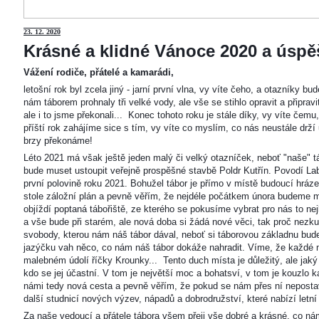
23
. 12. 2020
Krásné a klidné Vánoce 2020 a úspěš
Vážení rodiče, přátelé a kamarádi,
letošní rok byl zcela jiný - jarní první vlna, vy víte čeho, a otazníky 
nám táborem prohnaly tři velké vody, ale vše se stihlo opravit a připravi
ale i to jsme překonali... Konec tohoto roku je stále díky, vy víte čemu
příští rok zahájíme sice s tím, vy víte co myslím, co nás neustále drží
brzy překonáme!
Léto 2021 má však ještě jeden malý či velký otazníček, neboť "naše"
bude muset ustoupit veřejně prospěšné stavbě Poldr Kutřín. Povodí Labe 
první polovině roku 2021. Bohužel tábor je přímo v místě budoucí hráze,
stole záložní plán a pevně věřím, že nejdéle počátkem února budeme m
objíždí poptaná tábořiště, ze kterého se pokusíme vybrat pro nás to n
a vše bude při starém, ale nová doba si žádá nové věci, tak proč nezkus
svobody, kterou nám náš tábor dával, neboť si táborovou základnu bu
jazýčku vah něco, co nám náš tábor dokáže nahradit. Víme, že každé m
malebném údolí říčky Krounky... Tento duch místa je důležitý, ale jaký
kdo se jej účastní. V tom je největší moc a bohatsví, v tom je kouzlo 
námi tedy nová cesta a pevně věřím, že pokud se nám přes ní nepostaví
další studnicí nových výzev, nápadů a dobrodružství, které nabízí letní
Za naše vedoucí a přátele tábora všem přeji vše dobré a krásné, co ná