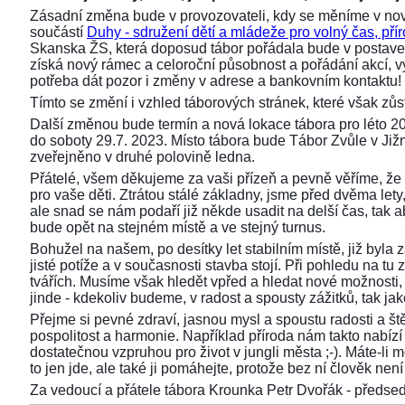
Zásadní změna bude v provozovateli, kdy se měníme v nov
součástí
Duhy - sdružení dětí a mládeže pro volný čas, přír
Skanska ŽS, která doposud tábor pořádala bude v postaven
získá nový rámec a celoroční působnost a pořádání akcí,
potřeba dát pozor i změny v adrese a bankovním kontaktu!
Tímto se změní i vzhled táborových stránek, které však z
Další změnou bude termín a nová lokace tábora pro léto 2
do soboty 29.7. 2023. Místo tábora bude Tábor Zvůle v Již
zveřejněno v druhé polovině ledna.
Přátelé, všem děkujeme za vaši přízeň a pevně věříme, že 
pro vaše děti. Ztrátou stálé základny, jsme před dvěma lety, 
ale snad se nám podaří již někde usadit na delší čas, tak aby
bude opět na stejném místě a ve stejný turnus.
Bohužel na našem, po desítky let stabilním místě, již byla
jisté potíže a v současnosti stavba stojí. Při pohledu na 
tvářích. Musíme však hledět vpřed a hledat nové možnosti,
jinde - kdekoliv budeme, v radost a spousty zážitků, tak ja
Přejme si pevné zdraví, jasnou mysl a spoustu radosti a ště
pospolitost a harmonie. Například příroda nám takto nabízí s
dostatečnou vzpruhou pro život v jungli města ;-). Máte-li 
to jen jde, ale také ji pomáhejte, protože bez ní člověk není 
Za vedoucí a přátele tábora Krounka Petr Dvořák - před