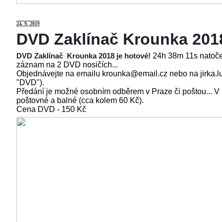
24
. 9. 2019
DVD Zaklínač Krounka 201
24h 38m 11s natoče
DVD Zaklínač Krounka 2018 je hotové!
záznam na 2 DVD nosičích...
Objednávejte na emailu krounka@email.cz nebo na jirka.l
"DVD").
Předání je možné osobním odběrem v Praze či poštou... V
poštovné a balné (cca kolem 60 Kč).
Cena
DVD - 150 Kč