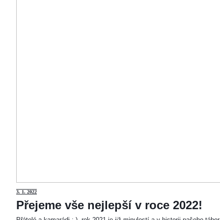
3
. 1. 2022
Přejeme vše nejlepší v roce 2022!
Přátelé a kamarádi :-). rok 2021 je již minulostí a v historii našeho táb