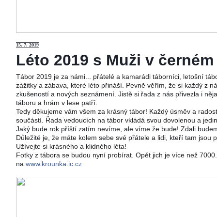
15
. 7. 2019
Léto 2019 s Muži v černém j
Tábor 2019 je za námi... přátelé a kamarádi táborníci, letošní tá
zážitky a zábava, které léto přináší. Pevně věřím, že si každý z ná
zkušeností a nových seznámení. Jistě si řada z nás přivezla i něj
táboru a hrám v lese patří.
Tedy děkujeme vám všem za krásný tábor! Každý úsměv a radost 
součástí. Řada vedoucích na tábor vkládá svou dovolenou a jedi
Jaký bude rok příští zatím nevíme, ale víme že bude! Zdali budeme
Důležité je, že máte kolem sebe své přátele a lidi, kteří tam jsou 
Užívejte si krásného a klidného léta!
Fotky z tábora se budou nyní probírat. Opět jich je více než 700
na
www.krounka.ic.cz