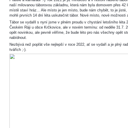
naší milovanou táborovou základnu, která nám byla domovem přes 42 l
místě staví hráz... Ale místo je jen místo, bude nám chybět, to je jisté
mohli prvních 14 dní léta uskutečnit tábor. Nové místo, nové možnosti
Tábor se vydařil s nyní jsme v plném proudu v chystání letošního léta 
Českém Ráji u obce Krčkovice, ale v novém termínu: od neděle 31.7. 2
opět novinkou, ale pevně věříme, že bude léto pro nás všechny opět s
nabídnout.
Nezbývá než popřát vše nejlepší v roce 2022, ať se vydaří a je plný ra
tvářích ;-).