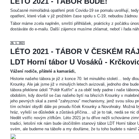
LÉTO 2021 - TÁBOR BUDE!
Současné mimořádná opatření proti Covidu-19 se pomalu uvolňují, tedy 
opatření, které však v již prožitém čase spolu s C-19, nebudou žádnou 
Tábor máme zcela naplněn, smrští přilhlášek, prakticky z počátku únor
dostáváte do e-mailu. Další zájemce musíme zklamat, neboť i řada náh
20
. 1. 2021
LÉTO 2021 - TÁBOR V ČESKÉM RÁJ
LDT Horní tábor U Vosáků - Krčkovice
Vážení rodiče, přátelé a kamarádi,
Historie našeho tábora je již z konce 70. let minulého století... tedy d
Krounky. Ale jak jsme již v minulých letech avizovali, jednoho dne bu
tábora překlene údolí "Poldr Kutřín" a za oběť tedy padne i naše tábor
obdobím, kdy dovršil se čas našeho bytí na březích Krounky v malebné
jeho pevných skal a země "zahryznou" mechanismy, jenž svou silou pro
tím ochrání obydlí dále po proudu říček Krounky a Novohraky. Možná by 
hráz, vyřeší se důsledek a zůstává příčina... už je to tak, nedá se nic d
hledět vstříc novým zítřkům. Léto 2021 je tu dříve nežli schováme zimn
tradici, letošní rok nám bude útočištěm stanový tábor LDT Horní tábo
svém, ale budeme na táboře a my doufáme, že tu toho budete s námi!
Z