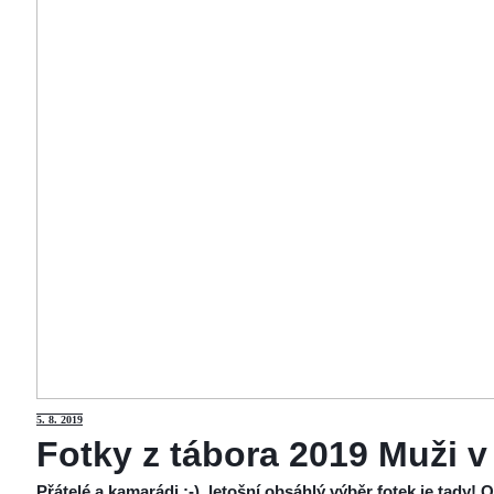
5
. 8. 2019
Fotky z tábora 2019 Muži v
Přátelé a kamarádi :-), letošní obsáhlý výběr fotek je tady!