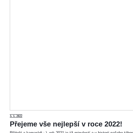
3
. 1. 2022
Přejeme vše nejlepší v roce 2022!
Přátelé a kamarádi :-). rok 2021 je již minulostí a v historii našeho táb