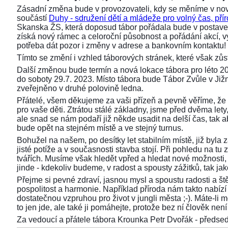
Zásadní změna bude v provozovateli, kdy se měníme v nov
součástí
Duhy - sdružení dětí a mládeže pro volný čas, přír
Skanska ŽS, která doposud tábor pořádala bude v postaven
získá nový rámec a celoroční působnost a pořádání akcí,
potřeba dát pozor i změny v adrese a bankovním kontaktu!
Tímto se změní i vzhled táborových stránek, které však z
Další změnou bude termín a nová lokace tábora pro léto 2
do soboty 29.7. 2023. Místo tábora bude Tábor Zvůle v Již
zveřejněno v druhé polovině ledna.
Přátelé, všem děkujeme za vaši přízeň a pevně věříme, že 
pro vaše děti. Ztrátou stálé základny, jsme před dvěma lety, 
ale snad se nám podaří již někde usadit na delší čas, tak aby
bude opět na stejném místě a ve stejný turnus.
Bohužel na našem, po desítky let stabilním místě, již byla
jisté potíže a v současnosti stavba stojí. Při pohledu na 
tvářích. Musíme však hledět vpřed a hledat nové možnosti,
jinde - kdekoliv budeme, v radost a spousty zážitků, tak ja
Přejme si pevné zdraví, jasnou mysl a spoustu radosti a ště
pospolitost a harmonie. Například příroda nám takto nabízí s
dostatečnou vzpruhou pro život v jungli města ;-). Máte-li 
to jen jde, ale také ji pomáhejte, protože bez ní člověk není 
Za vedoucí a přátele tábora Krounka Petr Dvořák - před