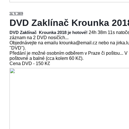
24
. 9. 2019
DVD Zaklínač Krounka 201
24h 38m 11s natoče
DVD Zaklínač Krounka 2018 je hotové!
záznam na 2 DVD nosičích...
Objednávejte na emailu krounka@email.cz nebo na jirka.l
"DVD").
Předání je možné osobním odběrem v Praze či poštou... V
poštovné a balné (cca kolem 60 Kč).
Cena
DVD - 150 Kč