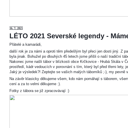
16. 7. 2021
LÉTO 2021 Severské legendy - Mám
Přátelé a kamarádi,
další rok je za námi a oproti těm předešlým byl přeci jen dosti jiný. Z
byla jinak. Bohužel po dlouhých 45 letech jsme přišli o naší tradiční t
Nakonec jsme našli tábor v blízkosti obce Krčkovice - Hrubá Skála v Č
prostředí, kádr vedoucích v porovnání s tím, který byl před třemi lety,
Jaký je výsledek?! Zeptejte se vašich malých táborníků ;-), my pevně v
Na závěr klasicky děkujeme všem, kdo nám pomáhají s táborem, všem
cení a za to velmi děkujeme :).
Fotky z tábora se již zpracovávají :)