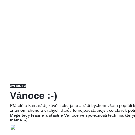
15
. 12. 2019
Vánoce :-)
Přátelé a kamarádi, závěr roku je tu a rádi bychom všem popřáli
znamení shonu a drahých darů. To nejpodstatnější, co člověk potř
Mějte tedy krásné a šťastné Vánoce ve společnosti těch, na kterým
máme :-)!