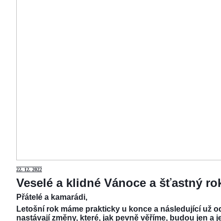
22.
12. 2022
Veselé a klidné Vánoce a šťastný r
Přátelé a kamarádi,
Letošní rok máme prakticky u konce a následující už od
nastávají změny, které, jak pevně věříme, budou jen a j