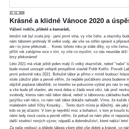
23
. 12. 2020
Krásné a klidné Vánoce 2020 a úspěš
Vážení rodiče, přátelé a kamarádi,
letošní rok byl zcela jiný - jarní první vlna, vy víte čeho, a otazníky 
nám táborem prohnaly tři velké vody, ale vše se stihlo opravit a připravi
ale i to jsme překonali... Konec tohoto roku je stále díky, vy víte čemu
příští rok zahájíme sice s tím, vy víte co myslím, co nás neustále drží
brzy překonáme!
Léto 2021 má však ještě jeden malý či velký otazníček, neboť "naše"
bude muset ustoupit veřejně prospěšné stavbě Poldr Kutřín. Povodí Labe 
první polovině roku 2021. Bohužel tábor je přímo v místě budoucí hráze,
stole záložní plán a pevně věřím, že nejdéle počátkem února budeme m
objíždí poptaná tábořiště, ze kterého se pokusíme vybrat pro nás to n
a vše bude při starém, ale nová doba si žádá nové věci, tak proč nezkus
svobody, kterou nám náš tábor dával, neboť si táborovou základnu bu
jazýčku vah něco, co nám náš tábor dokáže nahradit. Víme, že každé m
malebném údolí říčky Krounky... Tento duch místa je důležitý, ale jaký
kdo se jej účastní. V tom je největší moc a bohatsví, v tom je kouzlo 
námi tedy nová cesta a pevně věřím, že pokud se nám přes ní nepostaví
další studnicí nových výzev, nápadů a dobrodružství, které nabízí letní
Za naše vedoucí a přátele tábora všem přeji vše dobré a krásné, co ná