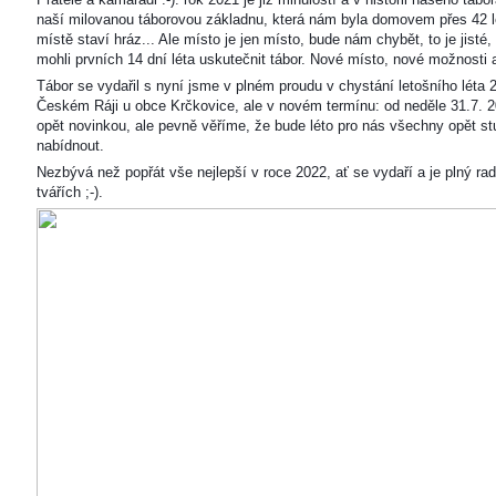
naší milovanou táborovou základnu, která nám byla domovem přes 42 l
místě staví hráz... Ale místo je jen místo, bude nám chybět, to je jisté
mohli prvních 14 dní léta uskutečnit tábor. Nové místo, nové možnosti
Tábor se vydařil s nyní jsme v plném proudu v chystání letošního léta 
Českém Ráji u obce Krčkovice, ale v novém termínu: od neděle 31.7. 2
opět novinkou, ale pevně věříme, že bude léto pro nás všechny opět s
nabídnout.
Nezbývá než popřát vše nejlepší v roce 2022, ať se vydaří a je plný ra
tvářích ;-).