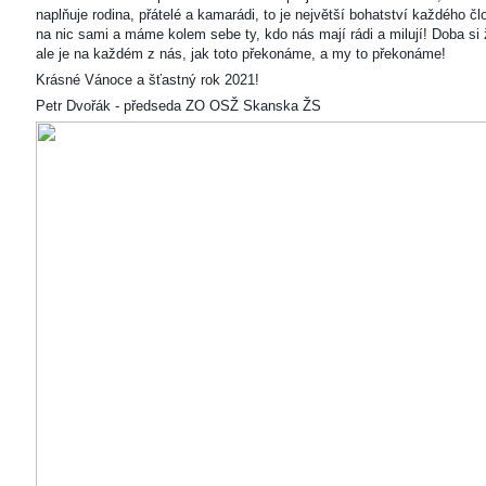
naplňuje rodina, přátelé a kamarádi, to je největší bohatství každého čl
na nic sami a máme kolem sebe ty, kdo nás mají rádi a milují! Doba si ž
ale je na každém z nás, jak toto překonáme, a my to překonáme!
Krásné Vánoce a šťastný rok 2021!
Petr Dvořák - předseda ZO OSŽ Skanska ŽS