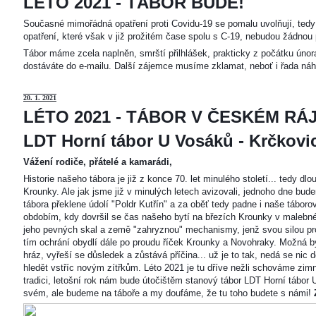
LÉTO 2021 - TÁBOR BUDE!
Současné mimořádná opatření proti Covidu-19 se pomalu uvolňují, tedy 
opatření, které však v již prožitém čase spolu s C-19, nebudou žádnou 
Tábor máme zcela naplněn, smrští přilhlášek, prakticky z počátku únor
dostáváte do e-mailu. Další zájemce musíme zklamat, neboť i řada náh
20
. 1. 2021
LÉTO 2021 - TÁBOR V ČESKÉM RÁJ
LDT Horní tábor U Vosáků - Krčkovice
Vážení rodiče, přátelé a kamarádi,
Historie našeho tábora je již z konce 70. let minulého století... tedy d
Krounky. Ale jak jsme již v minulých letech avizovali, jednoho dne bu
tábora překlene údolí "Poldr Kutřín" a za oběť tedy padne i naše tábor
obdobím, kdy dovršil se čas našeho bytí na březích Krounky v malebné
jeho pevných skal a země "zahryznou" mechanismy, jenž svou silou pro
tím ochrání obydlí dále po proudu říček Krounky a Novohraky. Možná by 
hráz, vyřeší se důsledek a zůstává příčina... už je to tak, nedá se nic d
hledět vstříc novým zítřkům. Léto 2021 je tu dříve nežli schováme zimn
tradici, letošní rok nám bude útočištěm stanový tábor LDT Horní tábo
svém, ale budeme na táboře a my doufáme, že tu toho budete s námi!
Z