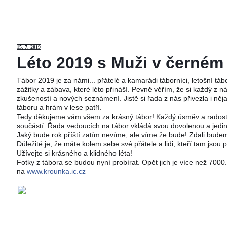
15
. 7. 2019
Léto 2019 s Muži v černém j
Tábor 2019 je za námi... přátelé a kamarádi táborníci, letošní tá
zážitky a zábava, které léto přináší. Pevně věřím, že si každý z ná
zkušeností a nových seznámení. Jistě si řada z nás přivezla i něj
táboru a hrám v lese patří.
Tedy děkujeme vám všem za krásný tábor! Každý úsměv a radost 
součástí. Řada vedoucích na tábor vkládá svou dovolenou a jedi
Jaký bude rok příští zatím nevíme, ale víme že bude! Zdali budeme
Důležité je, že máte kolem sebe své přátele a lidi, kteří tam jsou 
Užívejte si krásného a klidného léta!
Fotky z tábora se budou nyní probírat. Opět jich je více než 700
na
www.krounka.ic.cz