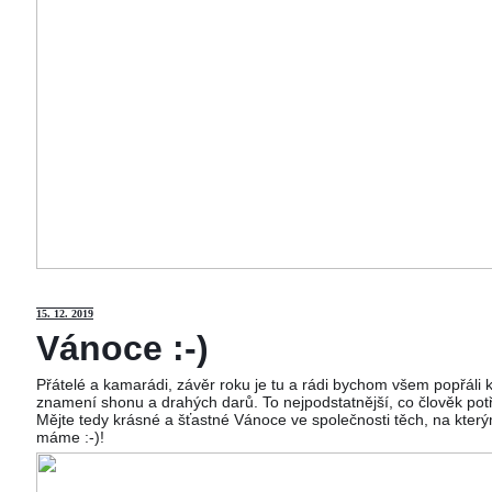
15
. 12. 2019
Vánoce :-)
Přátelé a kamarádi, závěr roku je tu a rádi bychom všem popřáli
znamení shonu a drahých darů. To nejpodstatnější, co člověk potř
Mějte tedy krásné a šťastné Vánoce ve společnosti těch, na kterým
máme :-)!