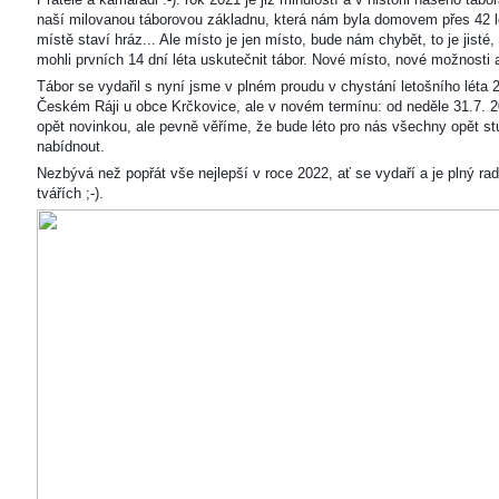
naší milovanou táborovou základnu, která nám byla domovem přes 42 l
místě staví hráz... Ale místo je jen místo, bude nám chybět, to je jisté
mohli prvních 14 dní léta uskutečnit tábor. Nové místo, nové možnosti
Tábor se vydařil s nyní jsme v plném proudu v chystání letošního léta 
Českém Ráji u obce Krčkovice, ale v novém termínu: od neděle 31.7. 2
opět novinkou, ale pevně věříme, že bude léto pro nás všechny opět s
nabídnout.
Nezbývá než popřát vše nejlepší v roce 2022, ať se vydaří a je plný ra
tvářích ;-).