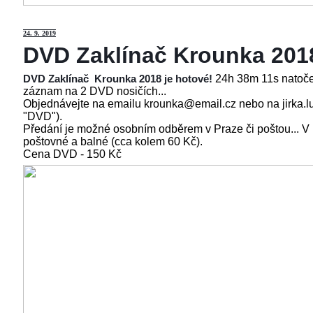
24
. 9. 2019
DVD Zaklínač Krounka 201
24h 38m 11s natoče
DVD Zaklínač Krounka 2018 je hotové!
záznam na 2 DVD nosičích...
Objednávejte na emailu krounka@email.cz nebo na jirka.l
"DVD").
Předání je možné osobním odběrem v Praze či poštou... V
poštovné a balné (cca kolem 60 Kč).
Cena
DVD - 150 Kč