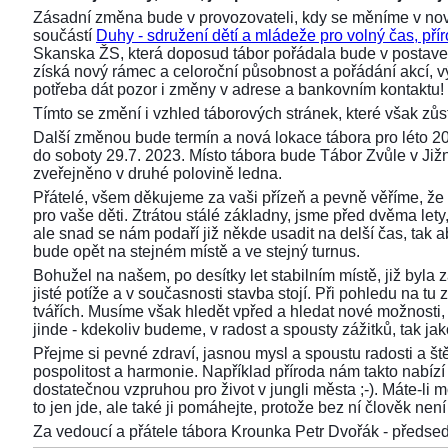
Zásadní změna bude v provozovateli, kdy se měníme v nov
součástí
Duhy - sdružení dětí a mládeže pro volný čas, přír
Skanska ŽS, která doposud tábor pořádala bude v postaven
získá nový rámec a celoroční působnost a pořádání akcí,
potřeba dát pozor i změny v adrese a bankovním kontaktu!
Tímto se změní i vzhled táborových stránek, které však z
Další změnou bude termín a nová lokace tábora pro léto 2
do soboty 29.7. 2023. Místo tábora bude Tábor Zvůle v Již
zveřejněno v druhé polovině ledna.
Přátelé, všem děkujeme za vaši přízeň a pevně věříme, že 
pro vaše děti. Ztrátou stálé základny, jsme před dvěma lety, 
ale snad se nám podaří již někde usadit na delší čas, tak aby
bude opět na stejném místě a ve stejný turnus.
Bohužel na našem, po desítky let stabilním místě, již byla
jisté potíže a v současnosti stavba stojí. Při pohledu na 
tvářích. Musíme však hledět vpřed a hledat nové možnosti,
jinde - kdekoliv budeme, v radost a spousty zážitků, tak ja
Přejme si pevné zdraví, jasnou mysl a spoustu radosti a ště
pospolitost a harmonie. Například příroda nám takto nabízí s
dostatečnou vzpruhou pro život v jungli města ;-). Máte-li 
to jen jde, ale také ji pomáhejte, protože bez ní člověk není 
Za vedoucí a přátele tábora Krounka Petr Dvořák - před