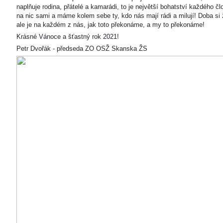
naplňuje rodina, přátelé a kamarádi, to je největší bohatství každého čl
na nic sami a máme kolem sebe ty, kdo nás mají rádi a milují! Doba si ž
ale je na každém z nás, jak toto překonáme, a my to překonáme!
Krásné Vánoce a šťastný rok 2021!
Petr Dvořák - předseda ZO OSŽ Skanska ŽS