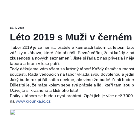
15
. 7. 2019
Léto 2019 s Muži v černém j
Tábor 2019 je za námi... přátelé a kamarádi táborníci, letošní tá
zážitky a zábava, které léto přináší. Pevně věřím, že si každý z ná
zkušeností a nových seznámení. Jistě si řada z nás přivezla i něj
táboru a hrám v lese patří.
Tedy děkujeme vám všem za krásný tábor! Každý úsměv a radost 
součástí. Řada vedoucích na tábor vkládá svou dovolenou a jedi
Jaký bude rok příští zatím nevíme, ale víme že bude! Zdali budeme
Důležité je, že máte kolem sebe své přátele a lidi, kteří tam jsou 
Užívejte si krásného a klidného léta!
Fotky z tábora se budou nyní probírat. Opět jich je více než 700
na
www.krounka.ic.cz