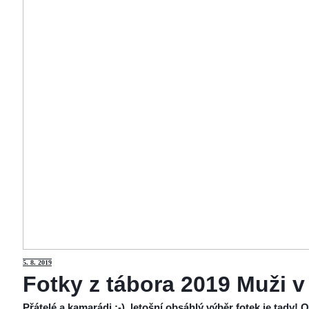
5
. 8. 2019
Fotky z tábora 2019 Muži v
Přátelé a kamarádi :-), letošní obsáhlý výběr fotek je tady!