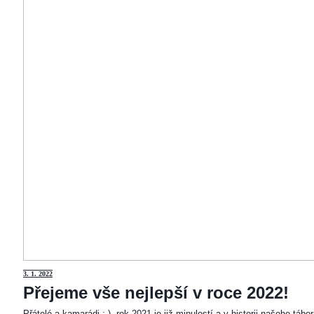
3
. 1. 2022
Přejeme vše nejlepší v roce 2022!
Přátelé a kamarádi :-). rok 2021 je již minulostí a v historii našeho táb