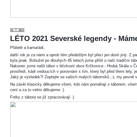
16. 7. 2021
LÉTO 2021 Severské legendy - Mám
Přátelé a kamarádi,
další rok je za námi a oproti těm předešlým byl přeci jen dosti jiný. Z
byla jinak. Bohužel po dlouhých 45 letech jsme přišli o naší tradiční t
Nakonec jsme našli tábor v blízkosti obce Krčkovice - Hrubá Skála v Č
prostředí, kádr vedoucích v porovnání s tím, který byl před třemi lety,
Jaký je výsledek?! Zeptejte se vašich malých táborníků ;-), my pevně v
Na závěr klasicky děkujeme všem, kdo nám pomáhají s táborem, všem
cení a za to velmi děkujeme :).
Fotky z tábora se již zpracovávají :)