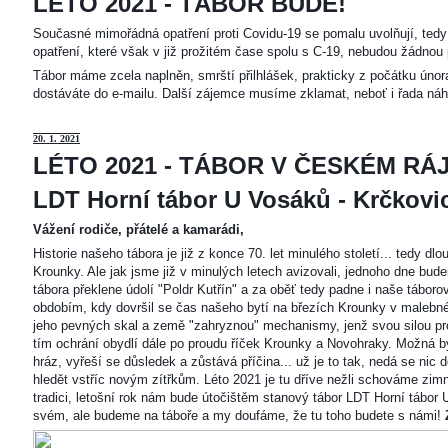
LÉTO 2021 - TÁBOR BUDE!
Současné mimořádná opatření proti Covidu-19 se pomalu uvolňují, tedy 
opatření, které však v již prožitém čase spolu s C-19, nebudou žádnou 
Tábor máme zcela naplněn, smrští přilhlášek, prakticky z počátku únor
dostáváte do e-mailu. Další zájemce musíme zklamat, neboť i řada náh
20
. 1. 2021
LÉTO 2021 - TÁBOR V ČESKÉM RÁJ
LDT Horní tábor U Vosáků - Krčkovice
Vážení rodiče, přátelé a kamarádi,
Historie našeho tábora je již z konce 70. let minulého století... tedy d
Krounky. Ale jak jsme již v minulých letech avizovali, jednoho dne bu
tábora překlene údolí "Poldr Kutřín" a za oběť tedy padne i naše tábor
obdobím, kdy dovršil se čas našeho bytí na březích Krounky v malebné
jeho pevných skal a země "zahryznou" mechanismy, jenž svou silou pro
tím ochrání obydlí dále po proudu říček Krounky a Novohraky. Možná by 
hráz, vyřeší se důsledek a zůstává příčina... už je to tak, nedá se nic d
hledět vstříc novým zítřkům. Léto 2021 je tu dříve nežli schováme zimn
tradici, letošní rok nám bude útočištěm stanový tábor LDT Horní tábo
svém, ale budeme na táboře a my doufáme, že tu toho budete s námi!
Z