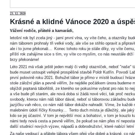
23
. 12. 2020
Krásné a klidné Vánoce 2020 a úspěš
Vážení rodiče, přátelé a kamarádi,
letošní rok byl zcela jiný - jarní první vlna, vy víte čeho, a otazníky 
nám táborem prohnaly tři velké vody, ale vše se stihlo opravit a připravi
ale i to jsme překonali... Konec tohoto roku je stále díky, vy víte čemu
příští rok zahájíme sice s tím, vy víte co myslím, co nás neustále drží
brzy překonáme!
Léto 2021 má však ještě jeden malý či velký otazníček, neboť "naše"
bude muset ustoupit veřejně prospěšné stavbě Poldr Kutřín. Povodí Labe 
první polovině roku 2021. Bohužel tábor je přímo v místě budoucí hráze,
stole záložní plán a pevně věřím, že nejdéle počátkem února budeme m
objíždí poptaná tábořiště, ze kterého se pokusíme vybrat pro nás to n
a vše bude při starém, ale nová doba si žádá nové věci, tak proč nezkus
svobody, kterou nám náš tábor dával, neboť si táborovou základnu bu
jazýčku vah něco, co nám náš tábor dokáže nahradit. Víme, že každé m
malebném údolí říčky Krounky... Tento duch místa je důležitý, ale jaký
kdo se jej účastní. V tom je největší moc a bohatsví, v tom je kouzlo 
námi tedy nová cesta a pevně věřím, že pokud se nám přes ní nepostaví
další studnicí nových výzev, nápadů a dobrodružství, které nabízí letní
Za naše vedoucí a přátele tábora všem přeji vše dobré a krásné, co ná