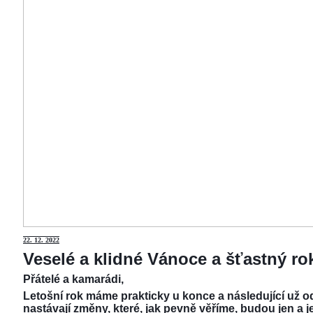
22.
12. 2022
Veselé a klidné Vánoce a šťastný r
Přátelé a kamarádi,
Letošní rok máme prakticky u konce a následující už od
nastávají změny, které, jak pevně věříme, budou jen a j