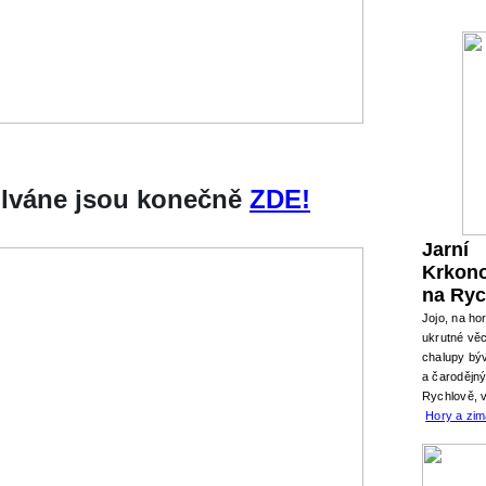
silváne jsou konečně
ZDE!
Jarní
Krkon
na Ryc
Jojo, na ho
ukrutné věc
chalupy býv
a čarodějn
Rychlově, 
Hory a zi