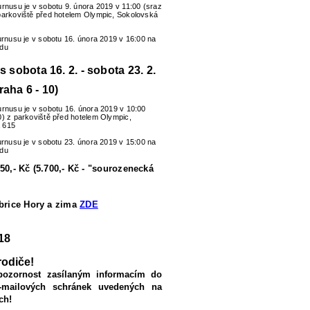
urnusu je v sobotu 9. února 2019 v 11:00 (sraz
parkoviště před hotelem Olympic, Sokolovská
turnusu je v sobotu 16. února 2019 v 16:00 na
zdu
us sobota 16. 2. - sobota 23. 2.
raha 6 - 10)
urnusu je v sobotu 16. února 2019 v 10:00
0) z parkoviště před hotelem Olympic,
 615
turnusu je v sobotu 23. února 2019 v 15:00 na
zdu
50,- Kč (5.700,- Kč - "sourozenecká
ubrice Hory a zima
ZDE
18
rodiče!
pozornost zasílaným informacím do
-mailových schránek uvedených na
ch!