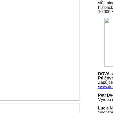
síť, pi
histori
10 000
DOVA s.
Půjčovn
Zapůjčen
www.dov
Petr Dv
Výroba r
Lucie 
Sponzo