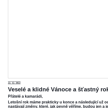
22.
12. 2022
Veselé a klidné Vánoce a šťastný r
Přátelé a kamarádi,
Letošní rok máme prakticky u konce a následující už od
nastávají změny, které, jak pevně věříme, budou jen a j