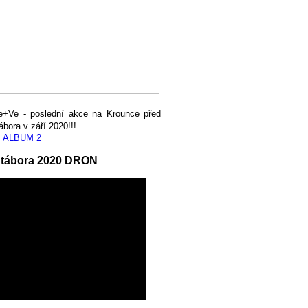
e+Ve - poslední akce na Krounce před
ábora v září 2020!!!
,
ALBUM 2
 tábora 2020 DRON