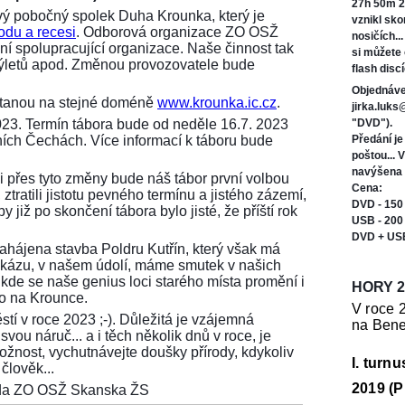
27h 50m 2
ý pobočný spolek Duha Krounka, který je
vznikl sk
odu a recesi
. Odborová organizace ZO OSŽ
nosičích..
í spolupracující organizace. Naše činnost tak
si můžete
 výletů apod. Změnou provozovatele bude
flash discí
Objednáve
ůstanou na stejné doméně
www.krounka.ic.cz
.
jirka.luk
023. Termín tábora bude od neděle 16.7. 2023
"DVD").
ních Čechách. Více informací k táboru bude
Předání j
poštou... 
navýšena 
i přes tyto změny bude náš tábor první volbou
Cena:
ztratili jistotu pevného termínu a jistého zázemí,
DVD - 150
 již po skončení tábora bylo jisté, že příští rok
USB - 200
DVD + US
 zahájena stavba Poldru Kutřín, který však má
tu zkázu, v našem údolí, máme smutek v našich
 kde se naše genius loci starého místa promění i
HORY 2
ko na Krounce.
V roce 
stí v roce 2023 ;-). Důležitá je vzájemná
na Bene
vou náruč... a i těch několik dnů v roce, je
možnost, vychutnávejte doušky přírody, kdykoliv
I. turn
člověk...
2019 (P
seda ZO OSŽ Skanska ŽS