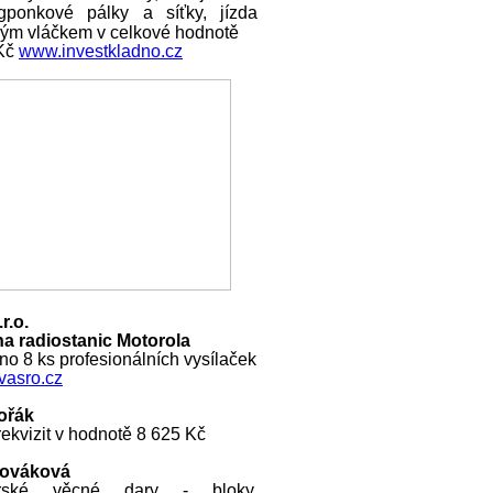
ngponkové pálky a síťky, jízda
ckým vláčkem v celkové hodnotě
 Kč
www.investkladno.cz
r.o.
a radiostanic Motorola
o 8 ks profesionálních vysílaček
asro.cz
ořák
ekvizit v hodnotě 8 625 Kč
Nováková
rské věcné dary - bloky,