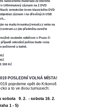
0s natočeného materiálu ze kterého
oro 140minutový záznam na 2 DVD
. Navíc tentokráte kr
om klasického DVD
 objednat záznam i na dřevěných USB
ch...
jte na mailu krounka@email.cz nebo na
s@centrum.cz (do předmětu uveďte
e možné osobním odběrem v Praze či
V případě odeslání poštou bude cena
o poštovné a balné.
 Kč
 Kč
B 300 Kč
019 POSLEDNÍ VOLNÁ MÍSTA!
2019 pojedeme opět do Krkonoš
cko a to ve dvou turnusech:
us sobota 9. 2. - sobota 16. 2.
raha 1 - 5)