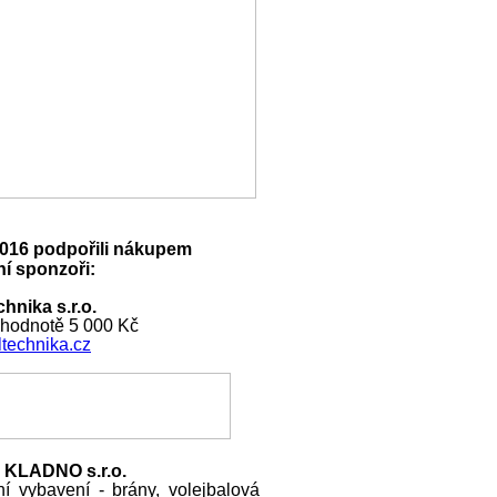
016 podpořili nákupem
í sponzoři:
hnika s.r.o.
 hodnotě 5 000 Kč
technika.cz
 KLADNO s.r.o.
ní vybavení - brány, volejbalová