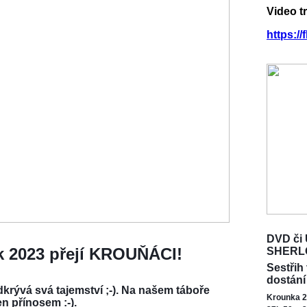
Video t
https:/
DVD či 
ok 2023 přejí KROUŇÁCI!
SHERL
Sestřih
dostání
krývá svá tajemství ;-). Na našem táboře
Krounka 2
en přínosem :-).