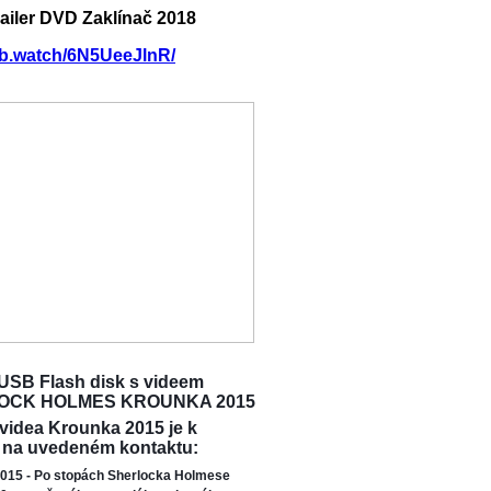
railer DVD Zaklínač 2018
/fb.watch/6N5UeeJlnR/
USB Flash disk s videem
OCK HOLMES KROUNKA 2015
 videa Krounka 2015 je k
 na uvedeném kontaktu:
015 - Po stopách Sherlocka Holmese