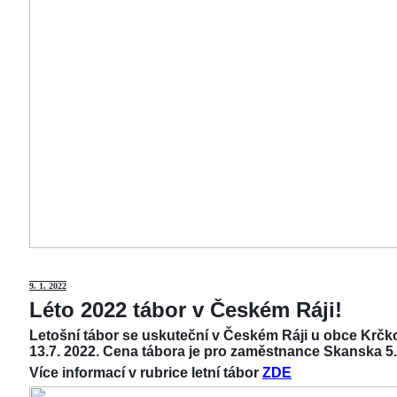
9
. 1. 2022
Léto 2022 tábor v Českém Ráji!
Letošní tábor se uskuteční v Českém Ráji u obce Krčko
13.7. 2022. Cena tábora je pro zaměstnance Skanska 5.
Více informací v rubrice letní tábor
ZDE