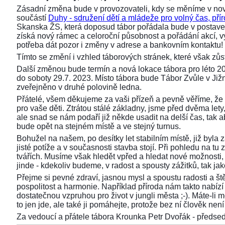
Zásadní změna bude v provozovateli, kdy se měníme v nov
součástí
Duhy - sdružení dětí a mládeže pro volný čas, přír
Skanska ŽS, která doposud tábor pořádala bude v postaven
získá nový rámec a celoroční působnost a pořádání akcí,
potřeba dát pozor i změny v adrese a bankovním kontaktu!
Tímto se změní i vzhled táborových stránek, které však z
Další změnou bude termín a nová lokace tábora pro léto 2
do soboty 29.7. 2023. Místo tábora bude Tábor Zvůle v Již
zveřejněno v druhé polovině ledna.
Přátelé, všem děkujeme za vaši přízeň a pevně věříme, že 
pro vaše děti. Ztrátou stálé základny, jsme před dvěma lety, 
ale snad se nám podaří již někde usadit na delší čas, tak aby
bude opět na stejném místě a ve stejný turnus.
Bohužel na našem, po desítky let stabilním místě, již byla
jisté potíže a v současnosti stavba stojí. Při pohledu na 
tvářích. Musíme však hledět vpřed a hledat nové možnosti,
jinde - kdekoliv budeme, v radost a spousty zážitků, tak ja
Přejme si pevné zdraví, jasnou mysl a spoustu radosti a ště
pospolitost a harmonie. Například příroda nám takto nabízí s
dostatečnou vzpruhou pro život v jungli města ;-). Máte-li 
to jen jde, ale také ji pomáhejte, protože bez ní člověk není 
Za vedoucí a přátele tábora Krounka Petr Dvořák - před