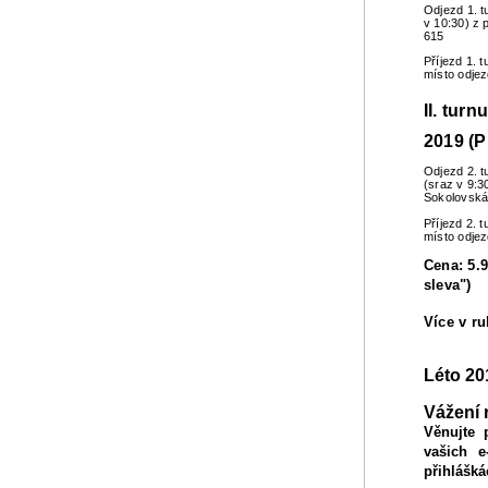
Odjezd 1. t
v 10:30) z 
615
Příjezd 1. 
místo odje
II. turn
2019 (P
Odjezd 2. t
(sraz v 9:3
Sokolovská
Příjezd 2. 
místo odje
Cena: 5.9
sleva")
Více v r
Léto 20
Vážení 
Věnujte 
vašich e
přihlášká