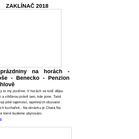
ZAKLÍNAČ 2018
 prázdniny na horách -
oše - Benecko - Penzion
hlově
ry to my jezdíme. V horách se totiž dějou
i a většinou právě tam, kde jsme. Také
ají plné tajemství, tajemných obyvatel
ých kuchařek...Na obrázku je Chata Na
ve které budeme ubytováni.
ma