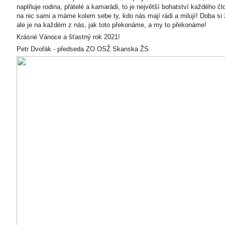
naplňuje rodina, přátelé a kamarádi, to je největší bohatství každého čl
na nic sami a máme kolem sebe ty, kdo nás mají rádi a milují! Doba si ž
ale je na každém z nás, jak toto překonáme, a my to překonáme!
Krásné Vánoce a šťastný rok 2021!
Petr Dvořák - předseda ZO OSŽ Skanska ŽS