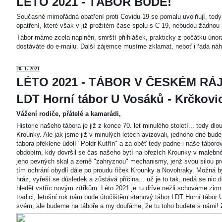
LÉTO 2021 - TÁBOR BUDE!
Současné mimořádná opatření proti Covidu-19 se pomalu uvolňují, tedy 
opatření, které však v již prožitém čase spolu s C-19, nebudou žádnou 
Tábor máme zcela naplněn, smrští přilhlášek, prakticky z počátku únor
dostáváte do e-mailu. Další zájemce musíme zklamat, neboť i řada náh
20
. 1. 2021
LÉTO 2021 - TÁBOR V ČESKÉM RÁJ
LDT Horní tábor U Vosáků - Krčkovice
Vážení rodiče, přátelé a kamarádi,
Historie našeho tábora je již z konce 70. let minulého století... tedy d
Krounky. Ale jak jsme již v minulých letech avizovali, jednoho dne bu
tábora překlene údolí "Poldr Kutřín" a za oběť tedy padne i naše tábor
obdobím, kdy dovršil se čas našeho bytí na březích Krounky v malebné
jeho pevných skal a země "zahryznou" mechanismy, jenž svou silou pro
tím ochrání obydlí dále po proudu říček Krounky a Novohraky. Možná by 
hráz, vyřeší se důsledek a zůstává příčina... už je to tak, nedá se nic d
hledět vstříc novým zítřkům. Léto 2021 je tu dříve nežli schováme zimn
tradici, letošní rok nám bude útočištěm stanový tábor LDT Horní tábo
svém, ale budeme na táboře a my doufáme, že tu toho budete s námi!
Z