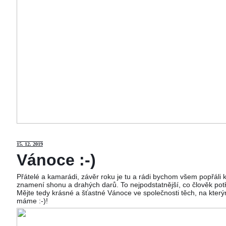
15
. 12. 2019
Vánoce :-)
Přátelé a kamarádi, závěr roku je tu a rádi bychom všem popřáli
znamení shonu a drahých darů. To nejpodstatnější, co člověk potř
Mějte tedy krásné a šťastné Vánoce ve společnosti těch, na kterým
máme :-)!