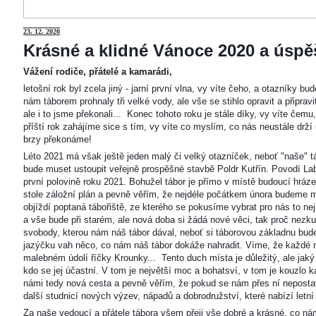
23
. 12. 2020
Krásné a klidné Vánoce 2020 a úspěš
Vážení rodiče, přátelé a kamarádi,
letošní rok byl zcela jiný - jarní první vlna, vy víte čeho, a otazníky 
nám táborem prohnaly tři velké vody, ale vše se stihlo opravit a připravi
ale i to jsme překonali... Konec tohoto roku je stále díky, vy víte čemu
příští rok zahájíme sice s tím, vy víte co myslím, co nás neustále drží
brzy překonáme!
Léto 2021 má však ještě jeden malý či velký otazníček, neboť "naše"
bude muset ustoupit veřejně prospěšné stavbě Poldr Kutřín. Povodí Labe 
první polovině roku 2021. Bohužel tábor je přímo v místě budoucí hráze,
stole záložní plán a pevně věřím, že nejdéle počátkem února budeme m
objíždí poptaná tábořiště, ze kterého se pokusíme vybrat pro nás to n
a vše bude při starém, ale nová doba si žádá nové věci, tak proč nezkus
svobody, kterou nám náš tábor dával, neboť si táborovou základnu bu
jazýčku vah něco, co nám náš tábor dokáže nahradit. Víme, že každé m
malebném údolí říčky Krounky... Tento duch místa je důležitý, ale jaký
kdo se jej účastní. V tom je největší moc a bohatsví, v tom je kouzlo 
námi tedy nová cesta a pevně věřím, že pokud se nám přes ní nepostaví
další studnicí nových výzev, nápadů a dobrodružství, které nabízí letní
Za naše vedoucí a přátele tábora všem přeji vše dobré a krásné, co ná