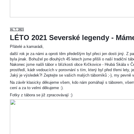
16. 7. 2021
LÉTO 2021 Severské legendy - Mám
Přátelé a kamarádi,
další rok je za námi a oproti těm předešlým byl přeci jen dosti jiný. Z
byla jinak. Bohužel po dlouhých 45 letech jsme přišli o naší tradiční t
Nakonec jsme našli tábor v blízkosti obce Krčkovice - Hrubá Skála v Č
prostředí, kádr vedoucích v porovnání s tím, který byl před třemi lety,
Jaký je výsledek?! Zeptejte se vašich malých táborníků ;-), my pevně v
Na závěr klasicky děkujeme všem, kdo nám pomáhají s táborem, všem
cení a za to velmi děkujeme :).
Fotky z tábora se již zpracovávají :)