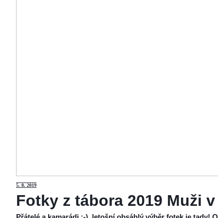
5
. 8. 2019
Fotky z tábora 2019 Muži v
Přátelé a kamarádi :-), letošní obsáhlý výběr fotek je tady!