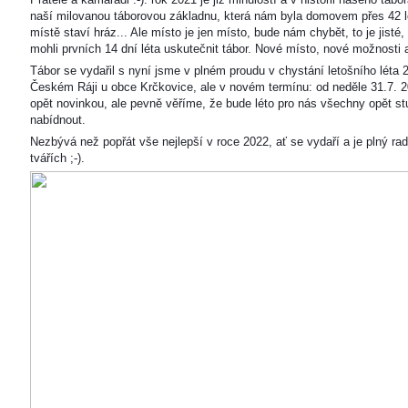
naší milovanou táborovou základnu, která nám byla domovem přes 42 l
místě staví hráz... Ale místo je jen místo, bude nám chybět, to je jisté
mohli prvních 14 dní léta uskutečnit tábor. Nové místo, nové možnosti
Tábor se vydařil s nyní jsme v plném proudu v chystání letošního léta 
Českém Ráji u obce Krčkovice, ale v novém termínu: od neděle 31.7. 2
opět novinkou, ale pevně věříme, že bude léto pro nás všechny opět s
nabídnout.
Nezbývá než popřát vše nejlepší v roce 2022, ať se vydaří a je plný ra
tvářích ;-).