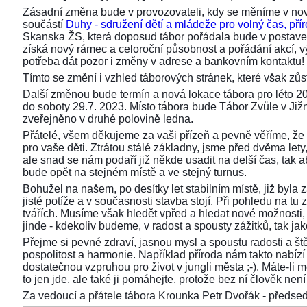
Zásadní změna bude v provozovateli, kdy se měníme v nov
součástí
Duhy - sdružení dětí a mládeže pro volný čas, přír
Skanska ŽS, která doposud tábor pořádala bude v postaven
získá nový rámec a celoroční působnost a pořádání akcí,
potřeba dát pozor i změny v adrese a bankovním kontaktu!
Tímto se změní i vzhled táborových stránek, které však z
Další změnou bude termín a nová lokace tábora pro léto 2
do soboty 29.7. 2023. Místo tábora bude Tábor Zvůle v Již
zveřejněno v druhé polovině ledna.
Přátelé, všem děkujeme za vaši přízeň a pevně věříme, že 
pro vaše děti. Ztrátou stálé základny, jsme před dvěma lety, 
ale snad se nám podaří již někde usadit na delší čas, tak aby
bude opět na stejném místě a ve stejný turnus.
Bohužel na našem, po desítky let stabilním místě, již byla
jisté potíže a v současnosti stavba stojí. Při pohledu na 
tvářích. Musíme však hledět vpřed a hledat nové možnosti,
jinde - kdekoliv budeme, v radost a spousty zážitků, tak ja
Přejme si pevné zdraví, jasnou mysl a spoustu radosti a ště
pospolitost a harmonie. Například příroda nám takto nabízí s
dostatečnou vzpruhou pro život v jungli města ;-). Máte-li 
to jen jde, ale také ji pomáhejte, protože bez ní člověk není 
Za vedoucí a přátele tábora Krounka Petr Dvořák - před