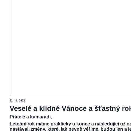
22.
12. 2022
Veselé a klidné Vánoce a šťastný r
Přátelé a kamarádi,
Letošní rok máme prakticky u konce a následující už od
nastávají změny, které, jak pevně věříme, budou jen a j