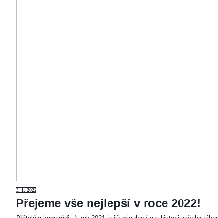
3
. 1. 2022
Přejeme vše nejlepší v roce 2022!
Přátelé a kamarádi :-). rok 2021 je již minulostí a v historii našeho táb