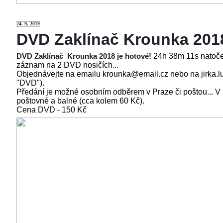
24
. 9. 2019
DVD Zaklínač Krounka 201
24h 38m 11s natoče
DVD Zaklínač Krounka 2018 je hotové!
záznam na 2 DVD nosičích...
Objednávejte na emailu krounka@email.cz nebo na jirka.l
"DVD").
Předání je možné osobním odběrem v Praze či poštou... V
poštovné a balné (cca kolem 60 Kč).
Cena
DVD - 150 Kč