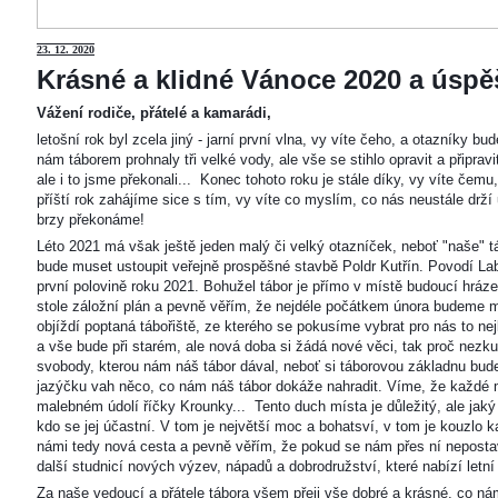
23
. 12. 2020
Krásné a klidné Vánoce 2020 a úspěš
Vážení rodiče, přátelé a kamarádi,
letošní rok byl zcela jiný - jarní první vlna, vy víte čeho, a otazníky 
nám táborem prohnaly tři velké vody, ale vše se stihlo opravit a připravi
ale i to jsme překonali... Konec tohoto roku je stále díky, vy víte čemu
příští rok zahájíme sice s tím, vy víte co myslím, co nás neustále drží
brzy překonáme!
Léto 2021 má však ještě jeden malý či velký otazníček, neboť "naše"
bude muset ustoupit veřejně prospěšné stavbě Poldr Kutřín. Povodí Labe 
první polovině roku 2021. Bohužel tábor je přímo v místě budoucí hráze,
stole záložní plán a pevně věřím, že nejdéle počátkem února budeme m
objíždí poptaná tábořiště, ze kterého se pokusíme vybrat pro nás to n
a vše bude při starém, ale nová doba si žádá nové věci, tak proč nezkus
svobody, kterou nám náš tábor dával, neboť si táborovou základnu bu
jazýčku vah něco, co nám náš tábor dokáže nahradit. Víme, že každé m
malebném údolí říčky Krounky... Tento duch místa je důležitý, ale jaký
kdo se jej účastní. V tom je největší moc a bohatsví, v tom je kouzlo 
námi tedy nová cesta a pevně věřím, že pokud se nám přes ní nepostaví
další studnicí nových výzev, nápadů a dobrodružství, které nabízí letní
Za naše vedoucí a přátele tábora všem přeji vše dobré a krásné, co ná