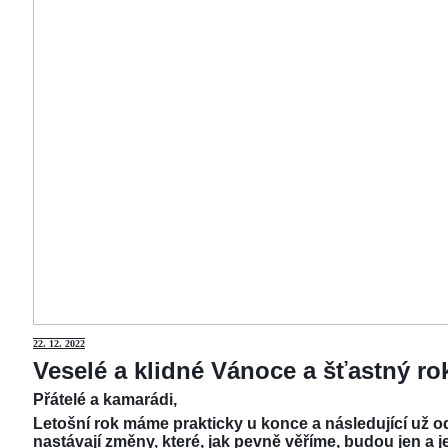
22.
12. 2022
Veselé a klidné Vánoce a šťastný r
Přátelé a kamarádi,
Letošní rok máme prakticky u konce a následující už od
nastávají změny, které, jak pevně věříme, budou jen a j