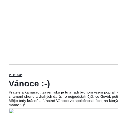
15
. 12. 2019
Vánoce :-)
Přátelé a kamarádi, závěr roku je tu a rádi bychom všem popřáli
znamení shonu a drahých darů. To nejpodstatnější, co člověk potř
Mějte tedy krásné a šťastné Vánoce ve společnosti těch, na kterým
máme :-)!