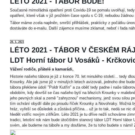
LÉTO 2021 - TÁBOR BUDE!
Současné mimořádná opatření proti Covidu-19 se pomalu uvolňují, tedy 
opatření, které však v již prožitém čase spolu s C-19, nebudou žádnou 
Tábor máme zcela naplněn, smrští přilhlášek, prakticky z počátku únor
dostáváte do e-mailu. Další zájemce musíme zklamat, neboť i řada náh
20
. 1. 2021
LÉTO 2021 - TÁBOR V ČESKÉM RÁJ
LDT Horní tábor U Vosáků - Krčkovice
Vážení rodiče, přátelé a kamarádi,
Historie našeho tábora je již z konce 70. let minulého století... tedy d
Krounky. Ale jak jsme již v minulých letech avizovali, jednoho dne bu
tábora překlene údolí "Poldr Kutřín" a za oběť tedy padne i naše tábor
obdobím, kdy dovršil se čas našeho bytí na březích Krounky v malebné
jeho pevných skal a země "zahryznou" mechanismy, jenž svou silou pro
tím ochrání obydlí dále po proudu říček Krounky a Novohraky. Možná by 
hráz, vyřeší se důsledek a zůstává příčina... už je to tak, nedá se nic d
hledět vstříc novým zítřkům. Léto 2021 je tu dříve nežli schováme zimn
tradici, letošní rok nám bude útočištěm stanový tábor LDT Horní tábo
svém, ale budeme na táboře a my doufáme, že tu toho budete s námi!
Z