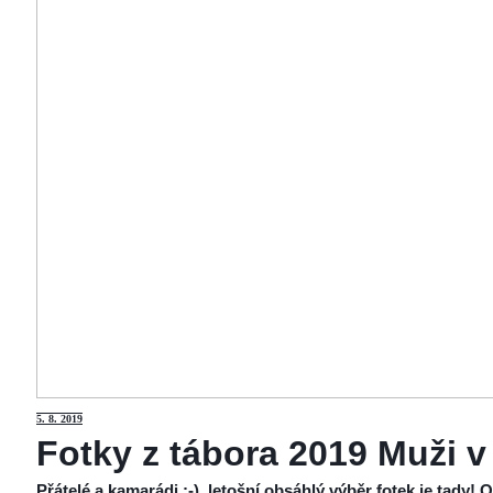
5
. 8. 2019
Fotky z tábora 2019 Muži v
Přátelé a kamarádi :-), letošní obsáhlý výběr fotek je tady!