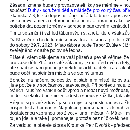
Zásadní změna bude v provozovateli, kdy se měníme v nov
součástí
Duhy - sdružení dětí a mládeže pro volný čas, přír
Skanska ŽS, která doposud tábor pořádala bude v postaven
získá nový rámec a celoroční působnost a pořádání akcí,
potřeba dát pozor i změny v adrese a bankovním kontaktu!
Tímto se změní i vzhled táborových stránek, které však z
Další změnou bude termín a nová lokace tábora pro léto 2
do soboty 29.7. 2023. Místo tábora bude Tábor Zvůle v Již
zveřejněno v druhé polovině ledna.
Přátelé, všem děkujeme za vaši přízeň a pevně věříme, že 
pro vaše děti. Ztrátou stálé základny, jsme před dvěma lety, 
ale snad se nám podaří již někde usadit na delší čas, tak aby
bude opět na stejném místě a ve stejný turnus.
Bohužel na našem, po desítky let stabilním místě, již byla
jisté potíže a v současnosti stavba stojí. Při pohledu na 
tvářích. Musíme však hledět vpřed a hledat nové možnosti,
jinde - kdekoliv budeme, v radost a spousty zážitků, tak ja
Přejme si pevné zdraví, jasnou mysl a spoustu radosti a ště
pospolitost a harmonie. Například příroda nám takto nabízí s
dostatečnou vzpruhou pro život v jungli města ;-). Máte-li 
to jen jde, ale také ji pomáhejte, protože bez ní člověk není 
Za vedoucí a přátele tábora Krounka Petr Dvořák - před