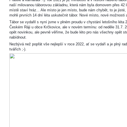
naší milovanou táborovou základnu, která nám byla domovem přes 42 l
místě staví hráz... Ale místo je jen místo, bude nám chybět, to je jisté
mohli prvních 14 dní léta uskutečnit tábor. Nové místo, nové možnosti
Tábor se vydařil s nyní jsme v plném proudu v chystání letošního léta 
Českém Ráji u obce Krčkovice, ale v novém termínu: od neděle 31.7. 2
opět novinkou, ale pevně věříme, že bude léto pro nás všechny opět s
nabídnout.
Nezbývá než popřát vše nejlepší v roce 2022, ať se vydaří a je plný ra
tvářích ;-).