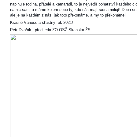
naplňuje rodina, přátelé a kamarádi, to je největší bohatství každého čl
na nic sami a máme kolem sebe ty, kdo nás mají rádi a milují! Doba si ž
ale je na každém z nás, jak toto překonáme, a my to překonáme!
Krásné Vánoce a šťastný rok 2021!
Petr Dvořák - předseda ZO OSŽ Skanska ŽS