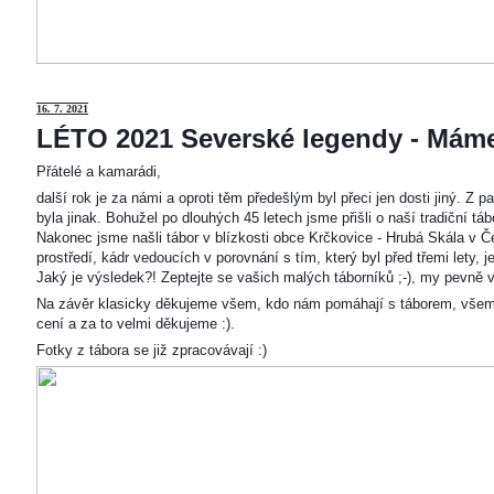
16. 7. 2021
LÉTO 2021 Severské legendy - Mám
Přátelé a kamarádi,
další rok je za námi a oproti těm předešlým byl přeci jen dosti jiný. Z
byla jinak. Bohužel po dlouhých 45 letech jsme přišli o naší tradiční t
Nakonec jsme našli tábor v blízkosti obce Krčkovice - Hrubá Skála v Č
prostředí, kádr vedoucích v porovnání s tím, který byl před třemi lety,
Jaký je výsledek?! Zeptejte se vašich malých táborníků ;-), my pevně v
Na závěr klasicky děkujeme všem, kdo nám pomáhají s táborem, všem
cení a za to velmi děkujeme :).
Fotky z tábora se již zpracovávají :)