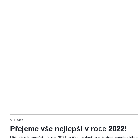
3
. 1. 2022
Přejeme vše nejlepší v roce 2022!
Přátelé a kamarádi :-). rok 2021 je již minulostí a v historii našeho táb