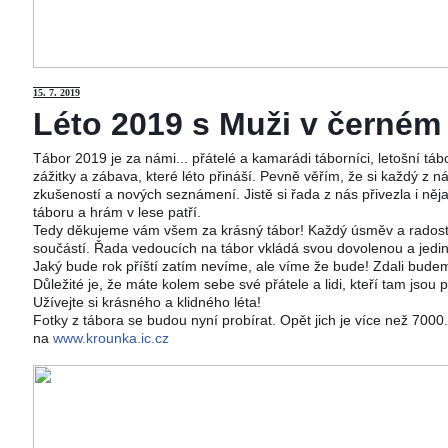
15
. 7. 2019
Léto 2019 s Muži v černém j
Tábor 2019 je za námi... přátelé a kamarádi táborníci, letošní tá
zážitky a zábava, které léto přináší. Pevně věřím, že si každý z ná
zkušeností a nových seznámení. Jistě si řada z nás přivezla i něj
táboru a hrám v lese patří.
Tedy děkujeme vám všem za krásný tábor! Každý úsměv a radost 
součástí. Řada vedoucích na tábor vkládá svou dovolenou a jedi
Jaký bude rok příští zatím nevíme, ale víme že bude! Zdali budeme
Důležité je, že máte kolem sebe své přátele a lidi, kteří tam jsou 
Užívejte si krásného a klidného léta!
Fotky z tábora se budou nyní probírat. Opět jich je více než 700
na
www.krounka.ic.cz