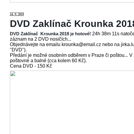
24
. 9. 2019
DVD Zaklínač Krounka 201
24h 38m 11s natoče
DVD Zaklínač Krounka 2018 je hotové!
záznam na 2 DVD nosičích...
Objednávejte na emailu krounka@email.cz nebo na jirka.l
"DVD").
Předání je možné osobním odběrem v Praze či poštou... V
poštovné a balné (cca kolem 60 Kč).
Cena
DVD - 150 Kč