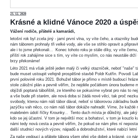
23
. 12. 2020
Krásné a klidné Vánoce 2020 a úspěš
Vážení rodiče, přátelé a kamarádi,
letošní rok byl zcela jiný - jarní první vlna, vy víte čeho, a otazníky 
nám táborem prohnaly tři velké vody, ale vše se stihlo opravit a připravi
ale i to jsme překonali... Konec tohoto roku je stále díky, vy víte čemu
příští rok zahájíme sice s tím, vy víte co myslím, co nás neustále drží
brzy překonáme!
Léto 2021 má však ještě jeden malý či velký otazníček, neboť "naše"
bude muset ustoupit veřejně prospěšné stavbě Poldr Kutřín. Povodí Labe 
první polovině roku 2021. Bohužel tábor je přímo v místě budoucí hráze,
stole záložní plán a pevně věřím, že nejdéle počátkem února budeme m
objíždí poptaná tábořiště, ze kterého se pokusíme vybrat pro nás to n
a vše bude při starém, ale nová doba si žádá nové věci, tak proč nezkus
svobody, kterou nám náš tábor dával, neboť si táborovou základnu bu
jazýčku vah něco, co nám náš tábor dokáže nahradit. Víme, že každé m
malebném údolí říčky Krounky... Tento duch místa je důležitý, ale jaký
kdo se jej účastní. V tom je největší moc a bohatsví, v tom je kouzlo 
námi tedy nová cesta a pevně věřím, že pokud se nám přes ní nepostaví
další studnicí nových výzev, nápadů a dobrodružství, které nabízí letní
Za naše vedoucí a přátele tábora všem přeji vše dobré a krásné, co ná