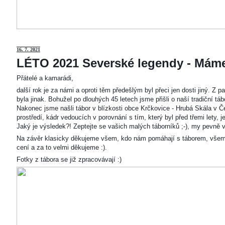
16. 7. 2021
LÉTO 2021 Severské legendy - Mám
Přátelé a kamarádi,
další rok je za námi a oproti těm předešlým byl přeci jen dosti jiný. Z
byla jinak. Bohužel po dlouhých 45 letech jsme přišli o naší tradiční t
Nakonec jsme našli tábor v blízkosti obce Krčkovice - Hrubá Skála v Č
prostředí, kádr vedoucích v porovnání s tím, který byl před třemi lety,
Jaký je výsledek?! Zeptejte se vašich malých táborníků ;-), my pevně v
Na závěr klasicky děkujeme všem, kdo nám pomáhají s táborem, všem
cení a za to velmi děkujeme :).
Fotky z tábora se již zpracovávají :)