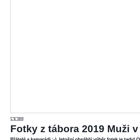
5
. 8. 2019
Fotky z tábora 2019 Muži v
Přátelé a kamarádi :-), letošní obsáhlý výběr fotek je tady!