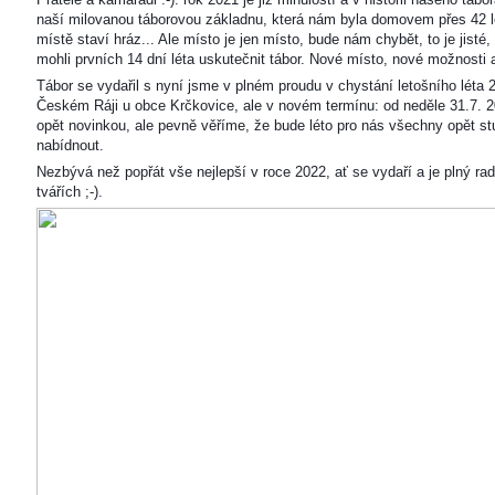
naší milovanou táborovou základnu, která nám byla domovem přes 42 l
místě staví hráz... Ale místo je jen místo, bude nám chybět, to je jisté
mohli prvních 14 dní léta uskutečnit tábor. Nové místo, nové možnosti
Tábor se vydařil s nyní jsme v plném proudu v chystání letošního léta 
Českém Ráji u obce Krčkovice, ale v novém termínu: od neděle 31.7. 2
opět novinkou, ale pevně věříme, že bude léto pro nás všechny opět s
nabídnout.
Nezbývá než popřát vše nejlepší v roce 2022, ať se vydaří a je plný ra
tvářích ;-).