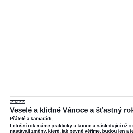
22.
12. 2022
Veselé a klidné Vánoce a šťastný r
Přátelé a kamarádi,
Letošní rok máme prakticky u konce a následující už od
nastávají změny, které, jak pevně věříme, budou jen a j