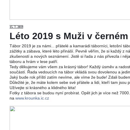
15
. 7. 2019
Léto 2019 s Muži v černém j
Tábor 2019 je za námi... přátelé a kamarádi táborníci, letošní tá
zážitky a zábava, které léto přináší. Pevně věřím, že si každý z ná
zkušeností a nových seznámení. Jistě si řada z nás přivezla i něj
táboru a hrám v lese patří.
Tedy děkujeme vám všem za krásný tábor! Každý úsměv a radost 
součástí. Řada vedoucích na tábor vkládá svou dovolenou a jedi
Jaký bude rok příští zatím nevíme, ale víme že bude! Zdali budeme
Důležité je, že máte kolem sebe své přátele a lidi, kteří tam jsou 
Užívejte si krásného a klidného léta!
Fotky z tábora se budou nyní probírat. Opět jich je více než 700
na
www.krounka.ic.cz