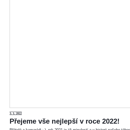
3
. 1. 2022
Přejeme vše nejlepší v roce 2022!
Přátelé a kamarádi :-). rok 2021 je již minulostí a v historii našeho táb