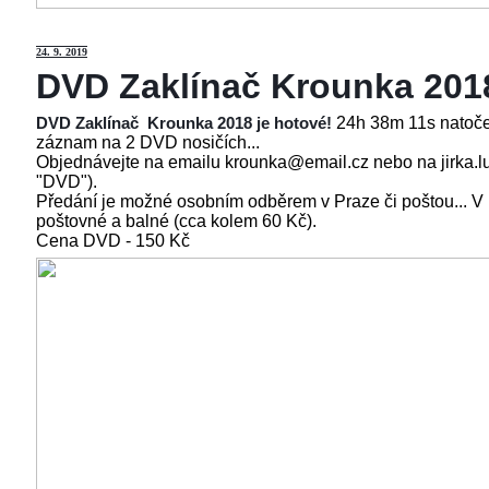
24
. 9. 2019
DVD Zaklínač Krounka 201
24h 38m 11s natoče
DVD Zaklínač Krounka 2018 je hotové!
záznam na 2 DVD nosičích...
Objednávejte na emailu krounka@email.cz nebo na jirka.l
"DVD").
Předání je možné osobním odběrem v Praze či poštou... V
poštovné a balné (cca kolem 60 Kč).
Cena
DVD - 150 Kč