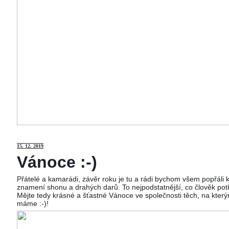
15
. 12. 2019
Vánoce :-)
Přátelé a kamarádi, závěr roku je tu a rádi bychom všem popřáli
znamení shonu a drahých darů. To nejpodstatnější, co člověk potř
Mějte tedy krásné a šťastné Vánoce ve společnosti těch, na kterým
máme :-)!