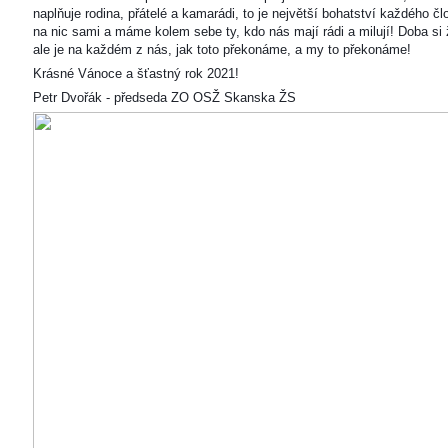
naplňuje rodina, přátelé a kamarádi, to je největší bohatství každého čl
na nic sami a máme kolem sebe ty, kdo nás mají rádi a milují! Doba si ž
ale je na každém z nás, jak toto překonáme, a my to překonáme!
Krásné Vánoce a šťastný rok 2021!
Petr Dvořák - předseda ZO OSŽ Skanska ŽS