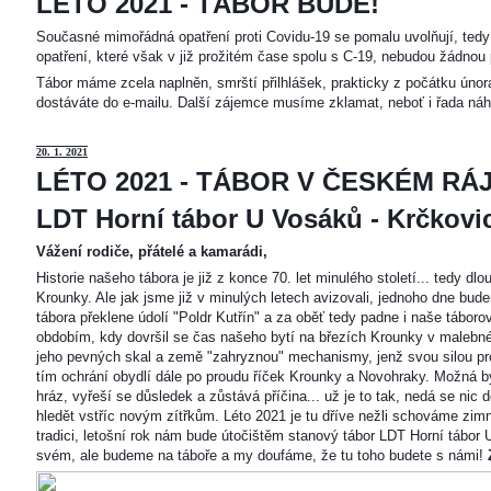
LÉTO 2021 - TÁBOR BUDE!
Současné mimořádná opatření proti Covidu-19 se pomalu uvolňují, tedy 
opatření, které však v již prožitém čase spolu s C-19, nebudou žádnou 
Tábor máme zcela naplněn, smrští přilhlášek, prakticky z počátku únor
dostáváte do e-mailu. Další zájemce musíme zklamat, neboť i řada náh
20
. 1. 2021
LÉTO 2021 - TÁBOR V ČESKÉM RÁJ
LDT Horní tábor U Vosáků - Krčkovice
Vážení rodiče, přátelé a kamarádi,
Historie našeho tábora je již z konce 70. let minulého století... tedy d
Krounky. Ale jak jsme již v minulých letech avizovali, jednoho dne bu
tábora překlene údolí "Poldr Kutřín" a za oběť tedy padne i naše tábor
obdobím, kdy dovršil se čas našeho bytí na březích Krounky v malebné
jeho pevných skal a země "zahryznou" mechanismy, jenž svou silou pro
tím ochrání obydlí dále po proudu říček Krounky a Novohraky. Možná by 
hráz, vyřeší se důsledek a zůstává příčina... už je to tak, nedá se nic d
hledět vstříc novým zítřkům. Léto 2021 je tu dříve nežli schováme zimn
tradici, letošní rok nám bude útočištěm stanový tábor LDT Horní tábo
svém, ale budeme na táboře a my doufáme, že tu toho budete s námi!
Z