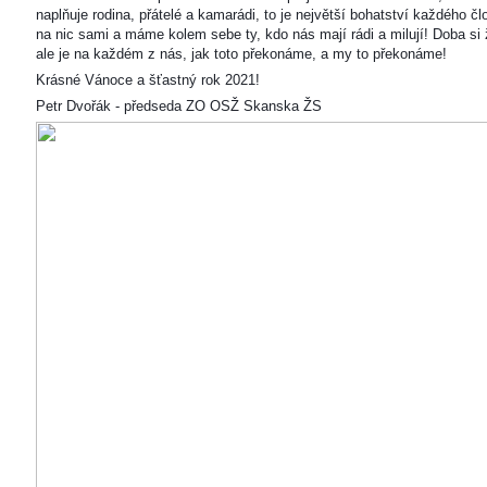
naplňuje rodina, přátelé a kamarádi, to je největší bohatství každého čl
na nic sami a máme kolem sebe ty, kdo nás mají rádi a milují! Doba si ž
ale je na každém z nás, jak toto překonáme, a my to překonáme!
Krásné Vánoce a šťastný rok 2021!
Petr Dvořák - předseda ZO OSŽ Skanska ŽS