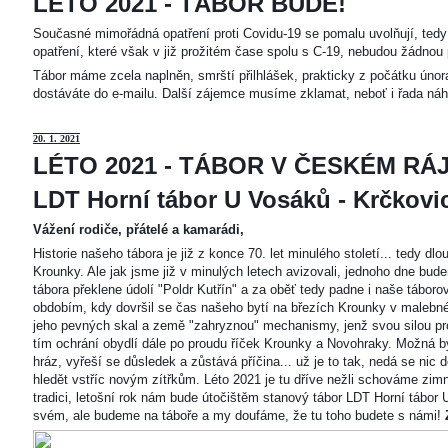
LÉTO 2021 - TÁBOR BUDE!
Současné mimořádná opatření proti Covidu-19 se pomalu uvolňují, tedy 
opatření, které však v již prožitém čase spolu s C-19, nebudou žádnou 
Tábor máme zcela naplněn, smrští přilhlášek, prakticky z počátku únor
dostáváte do e-mailu. Další zájemce musíme zklamat, neboť i řada náh
20
. 1. 2021
LÉTO 2021 - TÁBOR V ČESKÉM RÁJ
LDT Horní tábor U Vosáků - Krčkovice
Vážení rodiče, přátelé a kamarádi,
Historie našeho tábora je již z konce 70. let minulého století... tedy d
Krounky. Ale jak jsme již v minulých letech avizovali, jednoho dne bu
tábora překlene údolí "Poldr Kutřín" a za oběť tedy padne i naše tábor
obdobím, kdy dovršil se čas našeho bytí na březích Krounky v malebné
jeho pevných skal a země "zahryznou" mechanismy, jenž svou silou pro
tím ochrání obydlí dále po proudu říček Krounky a Novohraky. Možná by 
hráz, vyřeší se důsledek a zůstává příčina... už je to tak, nedá se nic d
hledět vstříc novým zítřkům. Léto 2021 je tu dříve nežli schováme zimn
tradici, letošní rok nám bude útočištěm stanový tábor LDT Horní tábo
svém, ale budeme na táboře a my doufáme, že tu toho budete s námi!
Z