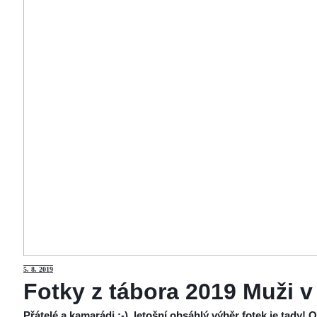
5
. 8. 2019
Fotky z tábora 2019 Muži v
Přátelé a kamarádi :-), letošní obsáhlý výběr fotek je tady!