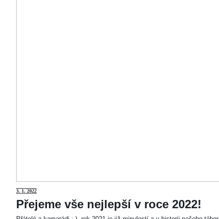
3
. 1. 2022
Přejeme vše nejlepší v roce 2022!
Přátelé a kamarádi :-). rok 2021 je již minulostí a v historii našeho táb