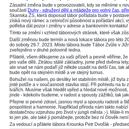
Zásadní změna bude v provozovateli, kdy se měníme v nov
součástí
Duhy - sdružení dětí a mládeže pro volný čas, přír
Skanska ŽS, která doposud tábor pořádala bude v postaven
získá nový rámec a celoroční působnost a pořádání akcí,
potřeba dát pozor i změny v adrese a bankovním kontaktu!
Tímto se změní i vzhled táborových stránek, které však z
Další změnou bude termín a nová lokace tábora pro léto 2
do soboty 29.7. 2023. Místo tábora bude Tábor Zvůle v Již
zveřejněno v druhé polovině ledna.
Přátelé, všem děkujeme za vaši přízeň a pevně věříme, že 
pro vaše děti. Ztrátou stálé základny, jsme před dvěma lety, 
ale snad se nám podaří již někde usadit na delší čas, tak aby
bude opět na stejném místě a ve stejný turnus.
Bohužel na našem, po desítky let stabilním místě, již byla
jisté potíže a v současnosti stavba stojí. Při pohledu na 
tvářích. Musíme však hledět vpřed a hledat nové možnosti,
jinde - kdekoliv budeme, v radost a spousty zážitků, tak ja
Přejme si pevné zdraví, jasnou mysl a spoustu radosti a ště
pospolitost a harmonie. Například příroda nám takto nabízí s
dostatečnou vzpruhou pro život v jungli města ;-). Máte-li 
to jen jde, ale také ji pomáhejte, protože bez ní člověk není 
Za vedoucí a přátele tábora Krounka Petr Dvořák - před