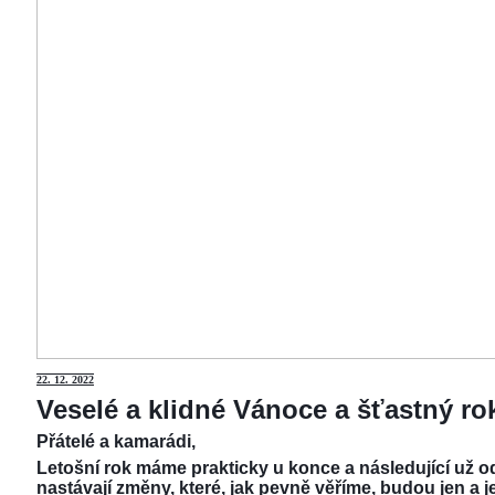
22.
12. 2022
Veselé a klidné Vánoce a šťastný r
Přátelé a kamarádi,
Letošní rok máme prakticky u konce a následující už od
nastávají změny, které, jak pevně věříme, budou jen a j