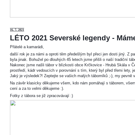
16. 7. 2021
LÉTO 2021 Severské legendy - Mám
Přátelé a kamarádi,
další rok je za námi a oproti těm předešlým byl přeci jen dosti jiný. Z
byla jinak. Bohužel po dlouhých 45 letech jsme přišli o naší tradiční t
Nakonec jsme našli tábor v blízkosti obce Krčkovice - Hrubá Skála v Č
prostředí, kádr vedoucích v porovnání s tím, který byl před třemi lety,
Jaký je výsledek?! Zeptejte se vašich malých táborníků ;-), my pevně v
Na závěr klasicky děkujeme všem, kdo nám pomáhají s táborem, všem
cení a za to velmi děkujeme :).
Fotky z tábora se již zpracovávají :)