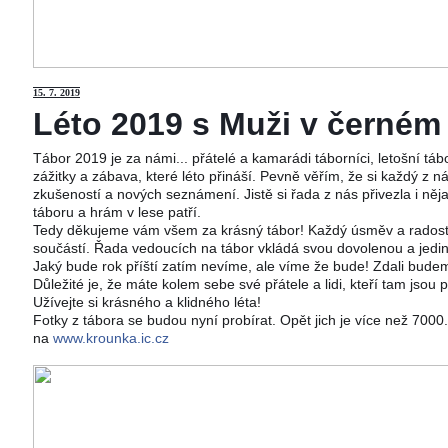
15
. 7. 2019
Léto 2019 s Muži v černém j
Tábor 2019 je za námi... přátelé a kamarádi táborníci, letošní tá
zážitky a zábava, které léto přináší. Pevně věřím, že si každý z ná
zkušeností a nových seznámení. Jistě si řada z nás přivezla i něj
táboru a hrám v lese patří.
Tedy děkujeme vám všem za krásný tábor! Každý úsměv a radost 
součástí. Řada vedoucích na tábor vkládá svou dovolenou a jedi
Jaký bude rok příští zatím nevíme, ale víme že bude! Zdali budeme
Důležité je, že máte kolem sebe své přátele a lidi, kteří tam jsou 
Užívejte si krásného a klidného léta!
Fotky z tábora se budou nyní probírat. Opět jich je více než 700
na
www.krounka.ic.cz