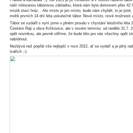
naší milovanou táborovou základnu, která nám byla domovem přes 42 l
místě staví hráz... Ale místo je jen místo, bude nám chybět, to je jisté
mohli prvních 14 dní léta uskutečnit tábor. Nové místo, nové možnosti
Tábor se vydařil s nyní jsme v plném proudu v chystání letošního léta 
Českém Ráji u obce Krčkovice, ale v novém termínu: od neděle 31.7. 2
opět novinkou, ale pevně věříme, že bude léto pro nás všechny opět s
nabídnout.
Nezbývá než popřát vše nejlepší v roce 2022, ať se vydaří a je plný ra
tvářích ;-).