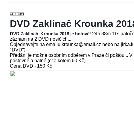
24
. 9. 2019
DVD Zaklínač Krounka 201
24h 38m 11s natoče
DVD Zaklínač Krounka 2018 je hotové!
záznam na 2 DVD nosičích...
Objednávejte na emailu krounka@email.cz nebo na jirka.l
"DVD").
Předání je možné osobním odběrem v Praze či poštou... V
poštovné a balné (cca kolem 60 Kč).
Cena
DVD - 150 Kč