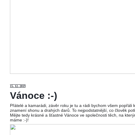
15
. 12. 2019
Vánoce :-)
Přátelé a kamarádi, závěr roku je tu a rádi bychom všem popřáli
znamení shonu a drahých darů. To nejpodstatnější, co člověk potř
Mějte tedy krásné a šťastné Vánoce ve společnosti těch, na kterým
máme :-)!