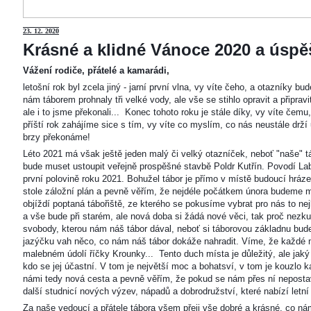
23
. 12. 2020
Krásné a klidné Vánoce 2020 a úspěš
Vážení rodiče, přátelé a kamarádi,
letošní rok byl zcela jiný - jarní první vlna, vy víte čeho, a otazníky 
nám táborem prohnaly tři velké vody, ale vše se stihlo opravit a připravi
ale i to jsme překonali... Konec tohoto roku je stále díky, vy víte čemu
příští rok zahájíme sice s tím, vy víte co myslím, co nás neustále drží
brzy překonáme!
Léto 2021 má však ještě jeden malý či velký otazníček, neboť "naše"
bude muset ustoupit veřejně prospěšné stavbě Poldr Kutřín. Povodí Labe 
první polovině roku 2021. Bohužel tábor je přímo v místě budoucí hráze,
stole záložní plán a pevně věřím, že nejdéle počátkem února budeme m
objíždí poptaná tábořiště, ze kterého se pokusíme vybrat pro nás to n
a vše bude při starém, ale nová doba si žádá nové věci, tak proč nezkus
svobody, kterou nám náš tábor dával, neboť si táborovou základnu bu
jazýčku vah něco, co nám náš tábor dokáže nahradit. Víme, že každé m
malebném údolí říčky Krounky... Tento duch místa je důležitý, ale jaký
kdo se jej účastní. V tom je největší moc a bohatsví, v tom je kouzlo 
námi tedy nová cesta a pevně věřím, že pokud se nám přes ní nepostaví
další studnicí nových výzev, nápadů a dobrodružství, které nabízí letní
Za naše vedoucí a přátele tábora všem přeji vše dobré a krásné, co ná