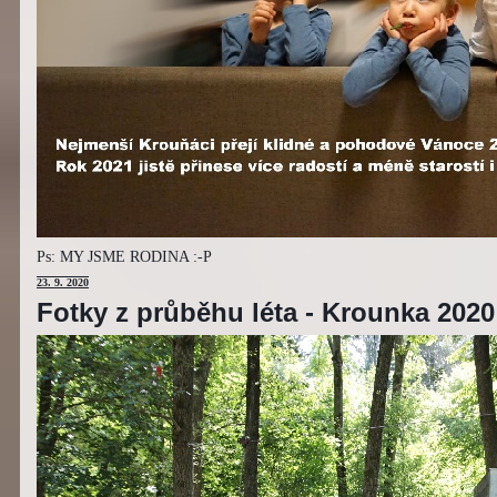
Ps: MY JSME RODINA :-P
23
. 9. 2020
Fotky z průběhu léta - Krounka 2020