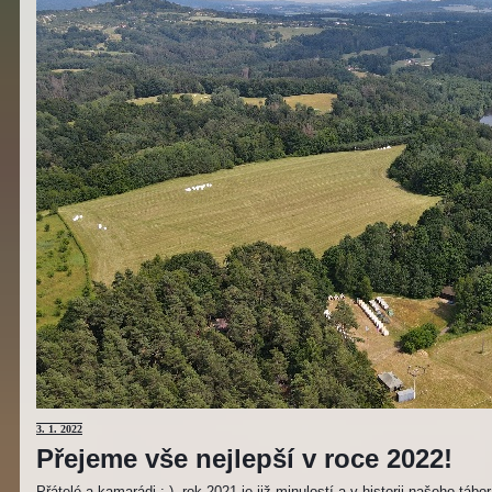
3
. 1. 2022
Přejeme vše nejlepší v roce 2022!
Přátelé a kamarádi :-). rok 2021 je již minulostí a v historii našeho táb