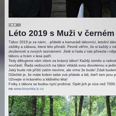
15
. 7. 2019
Léto 2019 s Muži v černém j
Tábor 2019 je za námi... přátelé a kamarádi táborníci, letošní tá
zážitky a zábava, které léto přináší. Pevně věřím, že si každý z ná
zkušeností a nových seznámení. Jistě si řada z nás přivezla i něj
táboru a hrám v lese patří.
Tedy děkujeme vám všem za krásný tábor! Každý úsměv a radost 
součástí. Řada vedoucích na tábor vkládá svou dovolenou a jedi
Jaký bude rok příští zatím nevíme, ale víme že bude! Zdali budeme
Důležité je, že máte kolem sebe své přátele a lidi, kteří tam jsou 
Užívejte si krásného a klidného léta!
Fotky z tábora se budou nyní probírat. Opět jich je více než 700
na
www.krounka.ic.cz