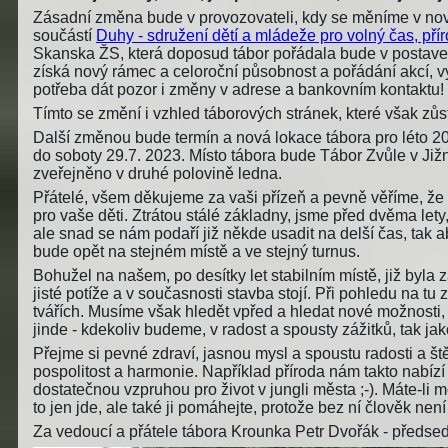
Zásadní změna bude v provozovateli, kdy se měníme v nov
součástí
Duhy - sdružení dětí a mládeže pro volný čas, přír
Skanska ŽS, která doposud tábor pořádala bude v postaven
získá nový rámec a celoroční působnost a pořádání akcí,
potřeba dát pozor i změny v adrese a bankovním kontaktu!
Tímto se změní i vzhled táborových stránek, které však z
Další změnou bude termín a nová lokace tábora pro léto 2
do soboty 29.7. 2023. Místo tábora bude Tábor Zvůle v Již
zveřejněno v druhé polovině ledna.
Přátelé, všem děkujeme za vaši přízeň a pevně věříme, že 
pro vaše děti. Ztrátou stálé základny, jsme před dvěma lety, 
ale snad se nám podaří již někde usadit na delší čas, tak aby
bude opět na stejném místě a ve stejný turnus.
Bohužel na našem, po desítky let stabilním místě, již byla
jisté potíže a v současnosti stavba stojí. Při pohledu na 
tvářích. Musíme však hledět vpřed a hledat nové možnosti,
jinde - kdekoliv budeme, v radost a spousty zážitků, tak ja
Přejme si pevné zdraví, jasnou mysl a spoustu radosti a ště
pospolitost a harmonie. Například příroda nám takto nabízí s
dostatečnou vzpruhou pro život v jungli města ;-). Máte-li 
to jen jde, ale také ji pomáhejte, protože bez ní člověk není 
Za vedoucí a přátele tábora Krounka Petr Dvořák - před