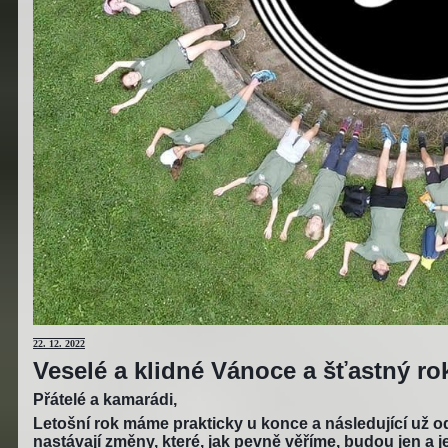
22.
12. 2022
Veselé a klidné Vánoce a šťastný r
Přátelé a kamarádi,
Letošní rok máme prakticky u konce a následující už od
nastávají změny, které, jak pevně věříme, budou jen a j