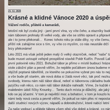
23
. 12. 2020
Krásné a klidné Vánoce 2020 a úspěš
Vážení rodiče, přátelé a kamarádi,
letošní rok byl zcela jiný - jarní první vlna, vy víte čeho, a otazníky 
nám táborem prohnaly tři velké vody, ale vše se stihlo opravit a připravi
ale i to jsme překonali... Konec tohoto roku je stále díky, vy víte čemu
příští rok zahájíme sice s tím, vy víte co myslím, co nás neustále drží
brzy překonáme!
Léto 2021 má však ještě jeden malý či velký otazníček, neboť "naše"
bude muset ustoupit veřejně prospěšné stavbě Poldr Kutřín. Povodí Labe 
první polovině roku 2021. Bohužel tábor je přímo v místě budoucí hráze,
stole záložní plán a pevně věřím, že nejdéle počátkem února budeme m
objíždí poptaná tábořiště, ze kterého se pokusíme vybrat pro nás to n
a vše bude při starém, ale nová doba si žádá nové věci, tak proč nezkus
svobody, kterou nám náš tábor dával, neboť si táborovou základnu bu
jazýčku vah něco, co nám náš tábor dokáže nahradit. Víme, že každé m
malebném údolí říčky Krounky... Tento duch místa je důležitý, ale jaký
kdo se jej účastní. V tom je největší moc a bohatsví, v tom je kouzlo 
námi tedy nová cesta a pevně věřím, že pokud se nám přes ní nepostaví
další studnicí nových výzev, nápadů a dobrodružství, které nabízí letní
Za naše vedoucí a přátele tábora všem přeji vše dobré a krásné, co ná