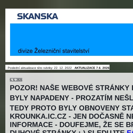
Poslední aktualizace této rubriky: 22. 12. 2022
AKTUALIZACE 7.6. 2026
6
. 6. 2026
POZOR! NAŠE WEBOVÉ STRÁNKY
BYLY NAPADENY - PROZATÍM NEŠ
TEDY PROTO BYLY OBNOVENY ST
KROUNKA.IC.CZ - JEN DOČASNĚ 
INFORMACE - DOUFEJME, ŽE SE 
DUHOVÉ STRÁNKY ;-) SLEDUJTE
F