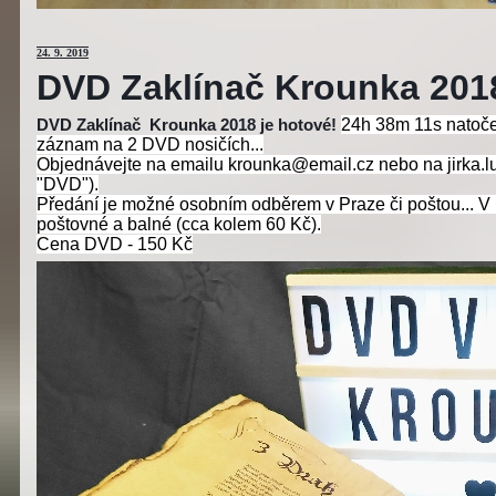
24
. 9. 2019
DVD Zaklínač Krounka 201
24h 38m 11s natoče
DVD Zaklínač Krounka 2018 je hotové!
záznam na 2 DVD nosičích...
Objednávejte na emailu krounka@email.cz nebo na jirka.l
"DVD").
Předání je možné osobním odběrem v Praze či poštou... V
poštovné a balné (cca kolem 60 Kč).
Cena
DVD - 150 Kč