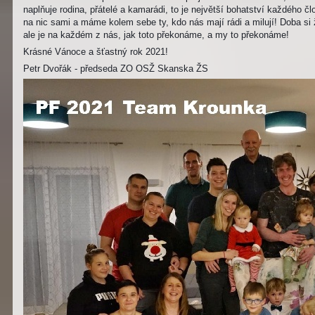
naplňuje rodina, přátelé a kamarádi, to je největší bohatství každého čl
na nic sami a máme kolem sebe ty, kdo nás mají rádi a milují! Doba si ž
ale je na každém z nás, jak toto překonáme, a my to překonáme!
Krásné Vánoce a šťastný rok 2021!
Petr Dvořák - předseda ZO OSŽ Skanska ŽS