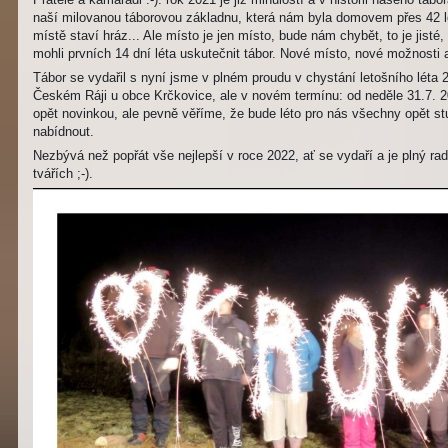
naší milovanou táborovou základnu, která nám byla domovem přes 42 l
místě staví hráz... Ale místo je jen místo, bude nám chybět, to je jisté
mohli prvních 14 dní léta uskutečnit tábor. Nové místo, nové možnosti
Tábor se vydařil s nyní jsme v plném proudu v chystání letošního léta 
Českém Ráji u obce Krčkovice, ale v novém termínu: od neděle 31.7. 2
opět novinkou, ale pevně věříme, že bude léto pro nás všechny opět s
nabídnout.
Nezbývá než popřát vše nejlepší v roce 2022, ať se vydaří a je plný ra
tvářích ;-).