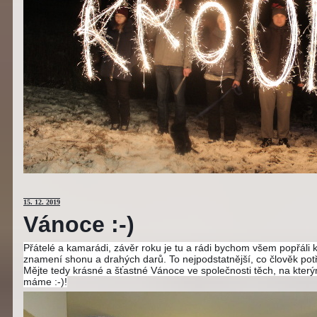
15
. 12. 2019
Vánoce :-)
Přátelé a kamarádi, závěr roku je tu a rádi bychom všem popřáli
znamení shonu a drahých darů. To nejpodstatnější, co člověk potř
Mějte tedy krásné a šťastné Vánoce ve společnosti těch, na kterým
máme :-)!