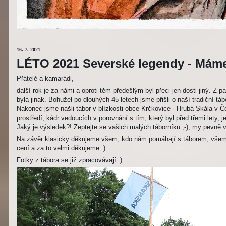
16. 7. 2021
LÉTO 2021 Severské legendy - Mám
Přátelé a kamarádi,
další rok je za námi a oproti těm předešlým byl přeci jen dosti jiný. Z
byla jinak. Bohužel po dlouhých 45 letech jsme přišli o naší tradiční t
Nakonec jsme našli tábor v blízkosti obce Krčkovice - Hrubá Skála v Č
prostředí, kádr vedoucích v porovnání s tím, který byl před třemi lety,
Jaký je výsledek?! Zeptejte se vašich malých táborníků ;-), my pevně v
Na závěr klasicky děkujeme všem, kdo nám pomáhají s táborem, všem
cení a za to velmi děkujeme :).
Fotky z tábora se již zpracovávají :)