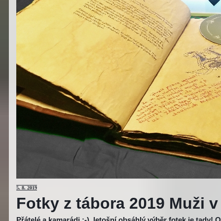
5
. 8. 2019
Fotky z tábora 2019 Muži v
Přátelé a kamarádi :-), letošní obsáhlý výběr fotek je tady!