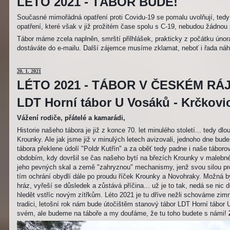
LÉTO 2021 - TÁBOR BUDE!
Současné mimořádná opatření proti Covidu-19 se pomalu uvolňují, tedy 
opatření, které však v již prožitém čase spolu s C-19, nebudou žádnou 
Tábor máme zcela naplněn, smrští přilhlášek, prakticky z počátku únor
dostáváte do e-mailu. Další zájemce musíme zklamat, neboť i řada náh
20
. 1. 2021
LÉTO 2021 - TÁBOR V ČESKÉM RÁJ
LDT Horní tábor U Vosáků - Krčkovice
Vážení rodiče, přátelé a kamarádi,
Historie našeho tábora je již z konce 70. let minulého století... tedy d
Krounky. Ale jak jsme již v minulých letech avizovali, jednoho dne bu
tábora překlene údolí "Poldr Kutřín" a za oběť tedy padne i naše tábor
obdobím, kdy dovršil se čas našeho bytí na březích Krounky v malebné
jeho pevných skal a země "zahryznou" mechanismy, jenž svou silou pro
tím ochrání obydlí dále po proudu říček Krounky a Novohraky. Možná by 
hráz, vyřeší se důsledek a zůstává příčina... už je to tak, nedá se nic d
hledět vstříc novým zítřkům. Léto 2021 je tu dříve nežli schováme zimn
tradici, letošní rok nám bude útočištěm stanový tábor LDT Horní tábo
svém, ale budeme na táboře a my doufáme, že tu toho budete s námi!
Z