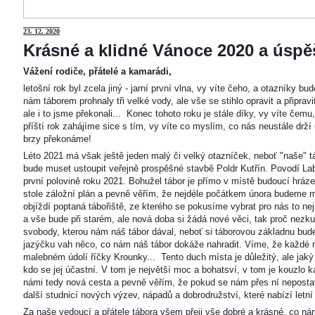
23
. 12. 2020
Krásné a klidné Vánoce 2020 a úspěš
Vážení rodiče, přátelé a kamarádi,
letošní rok byl zcela jiný - jarní první vlna, vy víte čeho, a otazníky 
nám táborem prohnaly tři velké vody, ale vše se stihlo opravit a připravi
ale i to jsme překonali... Konec tohoto roku je stále díky, vy víte čemu
příští rok zahájíme sice s tím, vy víte co myslím, co nás neustále drží
brzy překonáme!
Léto 2021 má však ještě jeden malý či velký otazníček, neboť "naše"
bude muset ustoupit veřejně prospěšné stavbě Poldr Kutřín. Povodí Labe 
první polovině roku 2021. Bohužel tábor je přímo v místě budoucí hráze,
stole záložní plán a pevně věřím, že nejdéle počátkem února budeme m
objíždí poptaná tábořiště, ze kterého se pokusíme vybrat pro nás to n
a vše bude při starém, ale nová doba si žádá nové věci, tak proč nezkus
svobody, kterou nám náš tábor dával, neboť si táborovou základnu bu
jazýčku vah něco, co nám náš tábor dokáže nahradit. Víme, že každé m
malebném údolí říčky Krounky... Tento duch místa je důležitý, ale jaký
kdo se jej účastní. V tom je největší moc a bohatsví, v tom je kouzlo 
námi tedy nová cesta a pevně věřím, že pokud se nám přes ní nepostaví
další studnicí nových výzev, nápadů a dobrodružství, které nabízí letní
Za naše vedoucí a přátele tábora všem přeji vše dobré a krásné, co ná