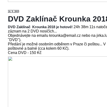
24
. 9. 2019
DVD Zaklínač Krounka 201
24h 38m 11s natoče
DVD Zaklínač Krounka 2018 je hotové!
záznam na 2 DVD nosičích...
Objednávejte na emailu krounka@email.cz nebo na jirka.l
"DVD").
Předání je možné osobním odběrem v Praze či poštou... V
poštovné a balné (cca kolem 60 Kč).
Cena
DVD - 150 Kč