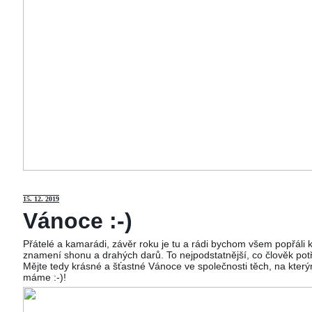
15
. 12. 2019
Vánoce :-)
Přátelé a kamarádi, závěr roku je tu a rádi bychom všem popřáli
znamení shonu a drahých darů. To nejpodstatnější, co člověk potř
Mějte tedy krásné a šťastné Vánoce ve společnosti těch, na kterým
máme :-)!