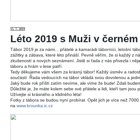
15
. 7. 2019
Léto 2019 s Muži v černém j
Tábor 2019 je za námi... přátelé a kamarádi táborníci, letošní tá
zážitky a zábava, které léto přináší. Pevně věřím, že si každý z ná
zkušeností a nových seznámení. Jistě si řada z nás přivezla i něj
táboru a hrám v lese patří.
Tedy děkujeme vám všem za krásný tábor! Každý úsměv a radost 
součástí. Řada vedoucích na tábor vkládá svou dovolenou a jedi
Jaký bude rok příští zatím nevíme, ale víme že bude! Zdali budeme
Důležité je, že máte kolem sebe své přátele a lidi, kteří tam jsou 
Užívejte si krásného a klidného léta!
Fotky z tábora se budou nyní probírat. Opět jich je více než 700
na
www.krounka.ic.cz