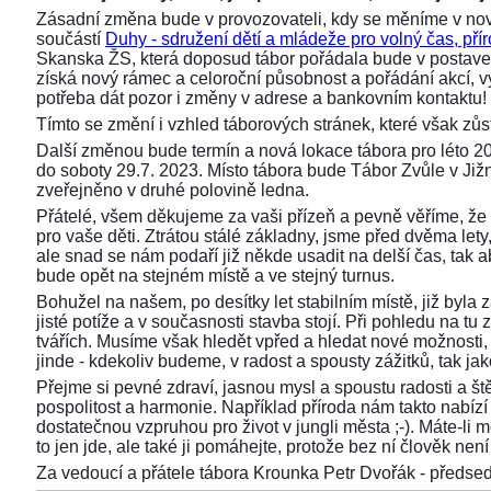
Zásadní změna bude v provozovateli, kdy se měníme v nov
součástí
Duhy - sdružení dětí a mládeže pro volný čas, přír
Skanska ŽS, která doposud tábor pořádala bude v postaven
získá nový rámec a celoroční působnost a pořádání akcí,
potřeba dát pozor i změny v adrese a bankovním kontaktu!
Tímto se změní i vzhled táborových stránek, které však z
Další změnou bude termín a nová lokace tábora pro léto 2
do soboty 29.7. 2023. Místo tábora bude Tábor Zvůle v Již
zveřejněno v druhé polovině ledna.
Přátelé, všem děkujeme za vaši přízeň a pevně věříme, že 
pro vaše děti. Ztrátou stálé základny, jsme před dvěma lety, 
ale snad se nám podaří již někde usadit na delší čas, tak aby
bude opět na stejném místě a ve stejný turnus.
Bohužel na našem, po desítky let stabilním místě, již byla
jisté potíže a v současnosti stavba stojí. Při pohledu na 
tvářích. Musíme však hledět vpřed a hledat nové možnosti,
jinde - kdekoliv budeme, v radost a spousty zážitků, tak ja
Přejme si pevné zdraví, jasnou mysl a spoustu radosti a ště
pospolitost a harmonie. Například příroda nám takto nabízí s
dostatečnou vzpruhou pro život v jungli města ;-). Máte-li 
to jen jde, ale také ji pomáhejte, protože bez ní člověk není 
Za vedoucí a přátele tábora Krounka Petr Dvořák - před