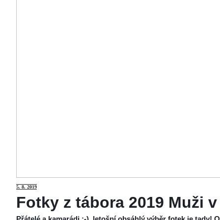
5
. 8. 2019
Fotky z tábora 2019 Muži v
Přátelé a kamarádi :-), letošní obsáhlý výběr fotek je tady!