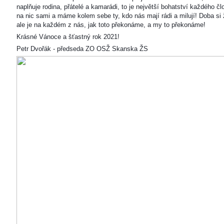
naplňuje rodina, přátelé a kamarádi, to je největší bohatství každého čl
na nic sami a máme kolem sebe ty, kdo nás mají rádi a milují! Doba si ž
ale je na každém z nás, jak toto překonáme, a my to překonáme!
Krásné Vánoce a šťastný rok 2021!
Petr Dvořák - předseda ZO OSŽ Skanska ŽS