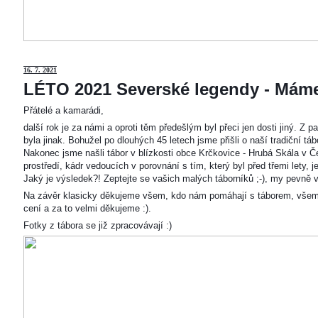
16. 7. 2021
LÉTO 2021 Severské legendy - Mám
Přátelé a kamarádi,
další rok je za námi a oproti těm předešlým byl přeci jen dosti jiný. Z
byla jinak. Bohužel po dlouhých 45 letech jsme přišli o naší tradiční t
Nakonec jsme našli tábor v blízkosti obce Krčkovice - Hrubá Skála v Č
prostředí, kádr vedoucích v porovnání s tím, který byl před třemi lety,
Jaký je výsledek?! Zeptejte se vašich malých táborníků ;-), my pevně v
Na závěr klasicky děkujeme všem, kdo nám pomáhají s táborem, všem
cení a za to velmi děkujeme :).
Fotky z tábora se již zpracovávají :)