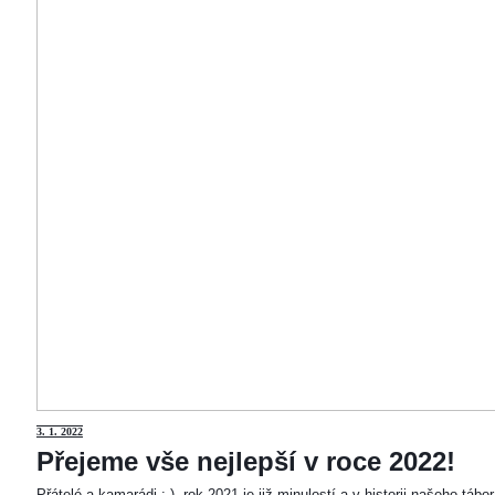
3
. 1. 2022
Přejeme vše nejlepší v roce 2022!
Přátelé a kamarádi :-). rok 2021 je již minulostí a v historii našeho táb