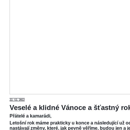
22.
12. 2022
Veselé a klidné Vánoce a šťastný r
Přátelé a kamarádi,
Letošní rok máme prakticky u konce a následující už od
nastávají změny, které, jak pevně věříme, budou jen a j