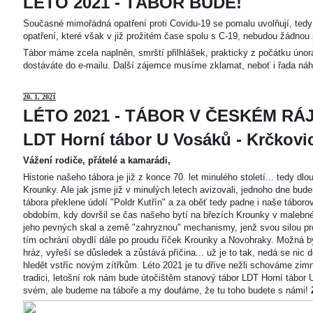
LÉTO 2021 - TÁBOR BUDE!
Současné mimořádná opatření proti Covidu-19 se pomalu uvolňují, tedy 
opatření, které však v již prožitém čase spolu s C-19, nebudou žádnou 
Tábor máme zcela naplněn, smrští přilhlášek, prakticky z počátku únor
dostáváte do e-mailu. Další zájemce musíme zklamat, neboť i řada náh
20
. 1. 2021
LÉTO 2021 - TÁBOR V ČESKÉM RÁJ
LDT Horní tábor U Vosáků - Krčkovice
Vážení rodiče, přátelé a kamarádi,
Historie našeho tábora je již z konce 70. let minulého století... tedy d
Krounky. Ale jak jsme již v minulých letech avizovali, jednoho dne bu
tábora překlene údolí "Poldr Kutřín" a za oběť tedy padne i naše tábor
obdobím, kdy dovršil se čas našeho bytí na březích Krounky v malebné
jeho pevných skal a země "zahryznou" mechanismy, jenž svou silou pro
tím ochrání obydlí dále po proudu říček Krounky a Novohraky. Možná by 
hráz, vyřeší se důsledek a zůstává příčina... už je to tak, nedá se nic d
hledět vstříc novým zítřkům. Léto 2021 je tu dříve nežli schováme zimn
tradici, letošní rok nám bude útočištěm stanový tábor LDT Horní tábo
svém, ale budeme na táboře a my doufáme, že tu toho budete s námi!
Z