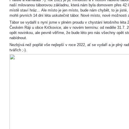
naší milovanou táborovou základnu, která nám byla domovem přes 42 l
místě staví hráz... Ale místo je jen místo, bude nám chybět, to je jisté
mohli prvních 14 dní léta uskutečnit tábor. Nové místo, nové možnosti
Tábor se vydařil s nyní jsme v plném proudu v chystání letošního léta 
Českém Ráji u obce Krčkovice, ale v novém termínu: od neděle 31.7. 2
opět novinkou, ale pevně věříme, že bude léto pro nás všechny opět s
nabídnout.
Nezbývá než popřát vše nejlepší v roce 2022, ať se vydaří a je plný ra
tvářích ;-).