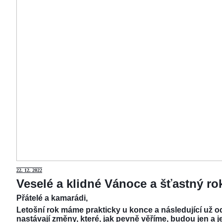
22.
12. 2022
Veselé a klidné Vánoce a šťastný r
Přátelé a kamarádi,
Letošní rok máme prakticky u konce a následující už od
nastávají změny, které, jak pevně věříme, budou jen a j