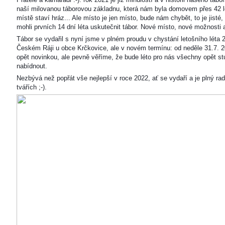
naší milovanou táborovou základnu, která nám byla domovem přes 42 l
místě staví hráz... Ale místo je jen místo, bude nám chybět, to je jisté
mohli prvních 14 dní léta uskutečnit tábor. Nové místo, nové možnosti
Tábor se vydařil s nyní jsme v plném proudu v chystání letošního léta 
Českém Ráji u obce Krčkovice, ale v novém termínu: od neděle 31.7. 2
opět novinkou, ale pevně věříme, že bude léto pro nás všechny opět s
nabídnout.
Nezbývá než popřát vše nejlepší v roce 2022, ať se vydaří a je plný ra
tvářích ;-).