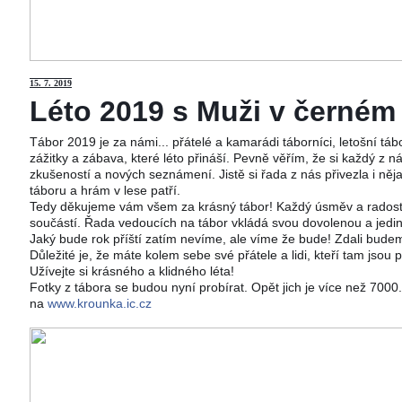
15
. 7. 2019
Léto 2019 s Muži v černém j
Tábor 2019 je za námi... přátelé a kamarádi táborníci, letošní tá
zážitky a zábava, které léto přináší. Pevně věřím, že si každý z ná
zkušeností a nových seznámení. Jistě si řada z nás přivezla i něj
táboru a hrám v lese patří.
Tedy děkujeme vám všem za krásný tábor! Každý úsměv a radost 
součástí. Řada vedoucích na tábor vkládá svou dovolenou a jedi
Jaký bude rok příští zatím nevíme, ale víme že bude! Zdali budeme
Důležité je, že máte kolem sebe své přátele a lidi, kteří tam jsou 
Užívejte si krásného a klidného léta!
Fotky z tábora se budou nyní probírat. Opět jich je více než 700
na
www.krounka.ic.cz