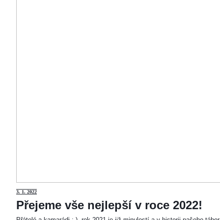
3
. 1. 2022
Přejeme vše nejlepší v roce 2022!
Přátelé a kamarádi :-). rok 2021 je již minulostí a v historii našeho táb