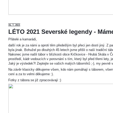
16. 7. 2021
LÉTO 2021 Severské legendy - Mám
Přátelé a kamarádi,
další rok je za námi a oproti těm předešlým byl přeci jen dosti jiný. Z
byla jinak. Bohužel po dlouhých 45 letech jsme přišli o naší tradiční t
Nakonec jsme našli tábor v blízkosti obce Krčkovice - Hrubá Skála v Č
prostředí, kádr vedoucích v porovnání s tím, který byl před třemi lety,
Jaký je výsledek?! Zeptejte se vašich malých táborníků ;-), my pevně v
Na závěr klasicky děkujeme všem, kdo nám pomáhají s táborem, všem
cení a za to velmi děkujeme :).
Fotky z tábora se již zpracovávají :)