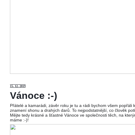
15
. 12. 2019
Vánoce :-)
Přátelé a kamarádi, závěr roku je tu a rádi bychom všem popřáli
znamení shonu a drahých darů. To nejpodstatnější, co člověk potř
Mějte tedy krásné a šťastné Vánoce ve společnosti těch, na kterým
máme :-)!