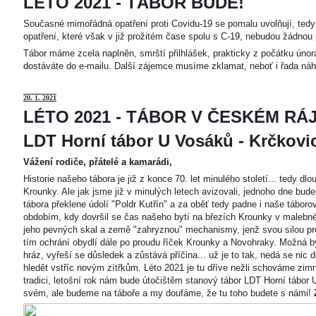
LÉTO 2021 - TÁBOR BUDE!
Současné mimořádná opatření proti Covidu-19 se pomalu uvolňují, tedy 
opatření, které však v již prožitém čase spolu s C-19, nebudou žádnou 
Tábor máme zcela naplněn, smrští přilhlášek, prakticky z počátku únor
dostáváte do e-mailu. Další zájemce musíme zklamat, neboť i řada náh
20
. 1. 2021
LÉTO 2021 - TÁBOR V ČESKÉM RÁJ
LDT Horní tábor U Vosáků - Krčkovice
Vážení rodiče, přátelé a kamarádi,
Historie našeho tábora je již z konce 70. let minulého století... tedy d
Krounky. Ale jak jsme již v minulých letech avizovali, jednoho dne bu
tábora překlene údolí "Poldr Kutřín" a za oběť tedy padne i naše tábor
obdobím, kdy dovršil se čas našeho bytí na březích Krounky v malebné
jeho pevných skal a země "zahryznou" mechanismy, jenž svou silou pro
tím ochrání obydlí dále po proudu říček Krounky a Novohraky. Možná by 
hráz, vyřeší se důsledek a zůstává příčina... už je to tak, nedá se nic d
hledět vstříc novým zítřkům. Léto 2021 je tu dříve nežli schováme zimn
tradici, letošní rok nám bude útočištěm stanový tábor LDT Horní tábo
svém, ale budeme na táboře a my doufáme, že tu toho budete s námi!
Z