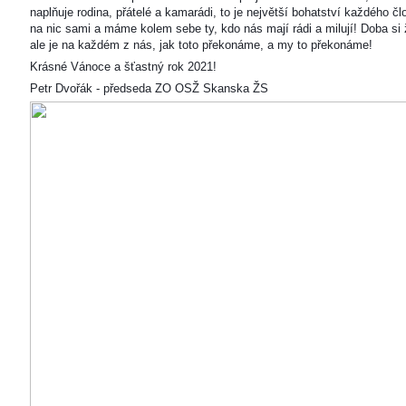
naplňuje rodina, přátelé a kamarádi, to je největší bohatství každého čl
na nic sami a máme kolem sebe ty, kdo nás mají rádi a milují! Doba si ž
ale je na každém z nás, jak toto překonáme, a my to překonáme!
Krásné Vánoce a šťastný rok 2021!
Petr Dvořák - předseda ZO OSŽ Skanska ŽS