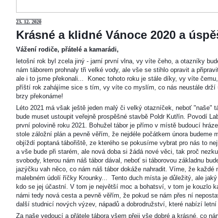
23
. 12. 2020
Krásné a klidné Vánoce 2020 a úspěš
Vážení rodiče, přátelé a kamarádi,
letošní rok byl zcela jiný - jarní první vlna, vy víte čeho, a otazníky 
nám táborem prohnaly tři velké vody, ale vše se stihlo opravit a připravi
ale i to jsme překonali... Konec tohoto roku je stále díky, vy víte čemu
příští rok zahájíme sice s tím, vy víte co myslím, co nás neustále drží
brzy překonáme!
Léto 2021 má však ještě jeden malý či velký otazníček, neboť "naše"
bude muset ustoupit veřejně prospěšné stavbě Poldr Kutřín. Povodí Labe 
první polovině roku 2021. Bohužel tábor je přímo v místě budoucí hráze,
stole záložní plán a pevně věřím, že nejdéle počátkem února budeme m
objíždí poptaná tábořiště, ze kterého se pokusíme vybrat pro nás to n
a vše bude při starém, ale nová doba si žádá nové věci, tak proč nezkus
svobody, kterou nám náš tábor dával, neboť si táborovou základnu bu
jazýčku vah něco, co nám náš tábor dokáže nahradit. Víme, že každé m
malebném údolí říčky Krounky... Tento duch místa je důležitý, ale jaký
kdo se jej účastní. V tom je největší moc a bohatsví, v tom je kouzlo 
námi tedy nová cesta a pevně věřím, že pokud se nám přes ní nepostaví
další studnicí nových výzev, nápadů a dobrodružství, které nabízí letní
Za naše vedoucí a přátele tábora všem přeji vše dobré a krásné, co ná