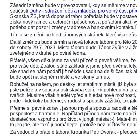
Zásadní změna bude v provozovateli, kdy se měníme v nov
součástí
Duhy - sdružení dětí a mládeže pro volný čas, přír
Skanska ŽS, která doposud tábor pořádala bude v postaven
získá nový rámec a celoroční působnost a pořádání akcí,
potřeba dát pozor i změny v adrese a bankovním kontaktu!
Tímto se změní i vzhled táborových stránek, které však z
Další změnou bude termín a nová lokace tábora pro léto 2
do soboty 29.7. 2023. Místo tábora bude Tábor Zvůle v Již
zveřejněno v druhé polovině ledna.
Přátelé, všem děkujeme za vaši přízeň a pevně věříme, že 
pro vaše děti. Ztrátou stálé základny, jsme před dvěma lety, 
ale snad se nám podaří již někde usadit na delší čas, tak aby
bude opět na stejném místě a ve stejný turnus.
Bohužel na našem, po desítky let stabilním místě, již byla
jisté potíže a v současnosti stavba stojí. Při pohledu na 
tvářích. Musíme však hledět vpřed a hledat nové možnosti,
jinde - kdekoliv budeme, v radost a spousty zážitků, tak ja
Přejme si pevné zdraví, jasnou mysl a spoustu radosti a ště
pospolitost a harmonie. Například příroda nám takto nabízí s
dostatečnou vzpruhou pro život v jungli města ;-). Máte-li 
to jen jde, ale také ji pomáhejte, protože bez ní člověk není 
Za vedoucí a přátele tábora Krounka Petr Dvořák - před