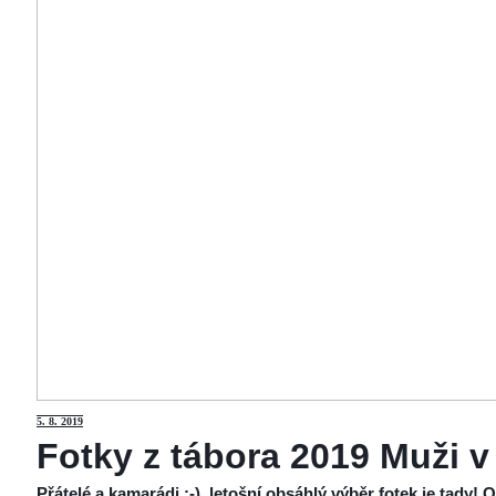
5
. 8. 2019
Fotky z tábora 2019 Muži v
Přátelé a kamarádi :-), letošní obsáhlý výběr fotek je tady!