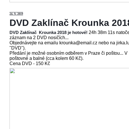
24
. 9. 2019
DVD Zaklínač Krounka 201
24h 38m 11s natoče
DVD Zaklínač Krounka 2018 je hotové!
záznam na 2 DVD nosičích...
Objednávejte na emailu krounka@email.cz nebo na jirka.l
"DVD").
Předání je možné osobním odběrem v Praze či poštou... V
poštovné a balné (cca kolem 60 Kč).
Cena
DVD - 150 Kč