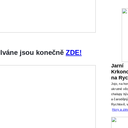
silváne jsou konečně
ZDE!
Jarní
Krkon
na Ryc
Jojo, na ho
ukrutné věc
chalupy býv
a čarodějn
Rychlově, 
Hory a zi