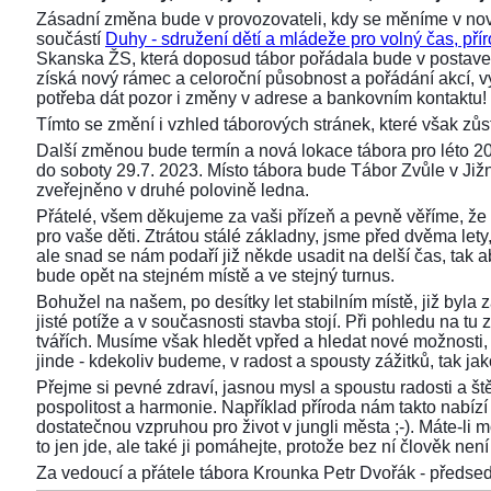
Zásadní změna bude v provozovateli, kdy se měníme v nov
součástí
Duhy - sdružení dětí a mládeže pro volný čas, přír
Skanska ŽS, která doposud tábor pořádala bude v postaven
získá nový rámec a celoroční působnost a pořádání akcí,
potřeba dát pozor i změny v adrese a bankovním kontaktu!
Tímto se změní i vzhled táborových stránek, které však z
Další změnou bude termín a nová lokace tábora pro léto 2
do soboty 29.7. 2023. Místo tábora bude Tábor Zvůle v Již
zveřejněno v druhé polovině ledna.
Přátelé, všem děkujeme za vaši přízeň a pevně věříme, že 
pro vaše děti. Ztrátou stálé základny, jsme před dvěma lety, 
ale snad se nám podaří již někde usadit na delší čas, tak aby
bude opět na stejném místě a ve stejný turnus.
Bohužel na našem, po desítky let stabilním místě, již byla
jisté potíže a v současnosti stavba stojí. Při pohledu na 
tvářích. Musíme však hledět vpřed a hledat nové možnosti,
jinde - kdekoliv budeme, v radost a spousty zážitků, tak ja
Přejme si pevné zdraví, jasnou mysl a spoustu radosti a ště
pospolitost a harmonie. Například příroda nám takto nabízí s
dostatečnou vzpruhou pro život v jungli města ;-). Máte-li 
to jen jde, ale také ji pomáhejte, protože bez ní člověk není 
Za vedoucí a přátele tábora Krounka Petr Dvořák - před