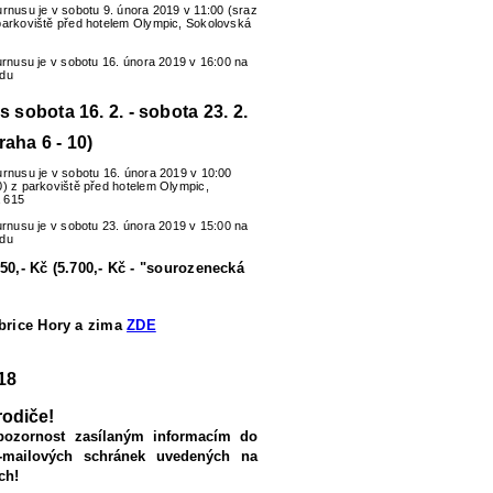
urnusu je v sobotu 9. února 2019 v 11:00 (sraz
parkoviště před hotelem Olympic, Sokolovská
turnusu je v sobotu 16. února 2019 v 16:00 na
zdu
us sobota 16. 2. - sobota 23. 2.
raha 6 - 10)
urnusu je v sobotu 16. února 2019 v 10:00
0) z parkoviště před hotelem Olympic,
 615
turnusu je v sobotu 23. února 2019 v 15:00 na
zdu
50,- Kč (5.700,- Kč - "sourozenecká
ubrice Hory a zima
ZDE
18
rodiče!
pozornost zasílaným informacím do
-mailových schránek uvedených na
ch!