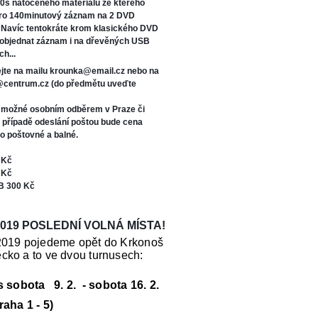
0s natočeného materiálu ze kterého
oro 140minutový záznam na 2 DVD
. Navíc tentokráte kr
om klasického DVD
 objednat záznam i na dřevěných USB
ch...
jte na mailu krounka@email.cz nebo na
s@centrum.cz (do předmětu uveďte
e možné osobním odběrem v Praze či
V případě odeslání poštou bude cena
o poštovné a balné.
 Kč
 Kč
B 300 Kč
019 POSLEDNÍ VOLNÁ MÍSTA!
2019 pojedeme opět do Krkonoš
cko a to ve dvou turnusech:
us sobota 9. 2. - sobota 16. 2.
raha 1 - 5)