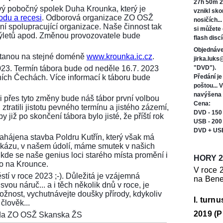
27h 50m 2
ý pobočný spolek Duha Krounka, který je
vznikl sk
odu a recesi
. Odborová organizace ZO OSŽ
nosičích..
í spolupracující organizace. Naše činnost tak
si můžete
 výletů apod. Změnou provozovatele bude
flash discí
Objednáve
ůstanou na stejné doméně
www.krounka.ic.cz
.
jirka.luk
023. Termín tábora bude od neděle 16.7. 2023
"DVD").
ních Čechách. Více informací k táboru bude
Předání j
poštou... 
navýšena 
i přes tyto změny bude náš tábor první volbou
Cena:
ztratili jistotu pevného termínu a jistého zázemí,
DVD - 150
 již po skončení tábora bylo jisté, že příští rok
USB - 200
DVD + US
 zahájena stavba Poldru Kutřín, který však má
tu zkázu, v našem údolí, máme smutek v našich
 kde se naše genius loci starého místa promění i
HORY 2
ko na Krounce.
V roce 
stí v roce 2023 ;-). Důležitá je vzájemná
na Bene
vou náruč... a i těch několik dnů v roce, je
možnost, vychutnávejte doušky přírody, kdykoliv
I. turn
člověk...
2019 (P
seda ZO OSŽ Skanska ŽS