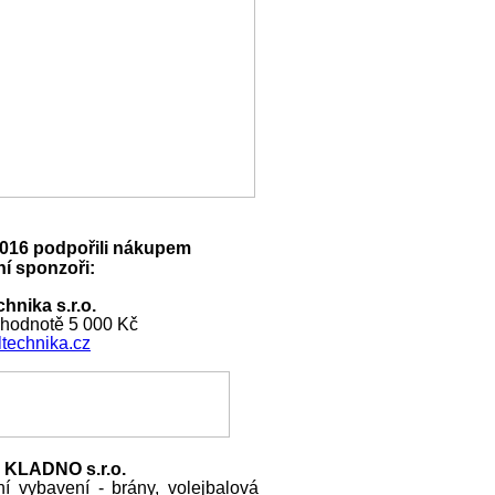
016 podpořili nákupem
í sponzoři:
hnika s.r.o.
 hodnotě 5 000 Kč
technika.cz
 KLADNO s.r.o.
ní vybavení - brány, volejbalová