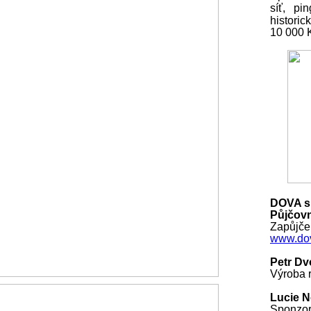
síť, pi
histori
10 000
DOVA s.
Půjčovn
Zapůjčen
www.dov
Petr Dv
Výroba r
Lucie 
Sponzo