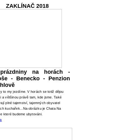
ZAKLÍNAČ 2018
 prázdniny na horách -
oše - Benecko - Penzion
hlově
ry to my jezdíme. V horách se totiž dějou
i a většinou právě tam, kde jsme. Také
ají plné tajemství, tajemných obyvatel
ých kuchařek...Na obrázku je Chata Na
ve které budeme ubytováni.
ma