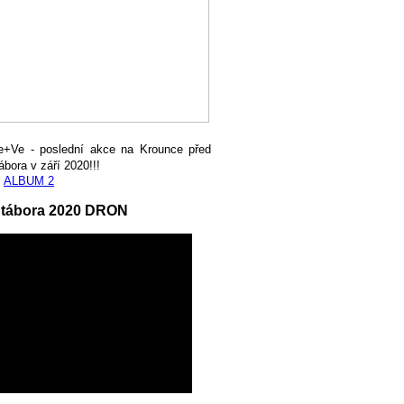
e+Ve - poslední akce na Krounce před
ábora v září 2020!!!
,
ALBUM 2
 tábora 2020 DRON