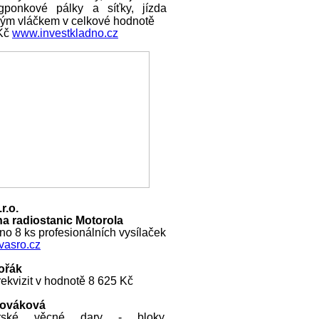
ngponkové pálky a síťky, jízda
ckým vláčkem v celkové hodnotě
 Kč
www.investkladno.cz
r.o.
a radiostanic Motorola
o 8 ks profesionálních vysílaček
asro.cz
ořák
ekvizit v hodnotě 8 625 Kč
Nováková
rské věcné dary - bloky,