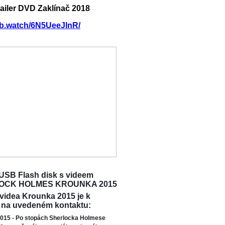
railer DVD Zaklínač 2018
/fb.watch/6N5UeeJlnR/
USB Flash disk s videem
OCK HOLMES KROUNKA 2015
 videa Krounka 2015 je k
 na uvedeném kontaktu:
015 - Po stopách Sherlocka Holmese