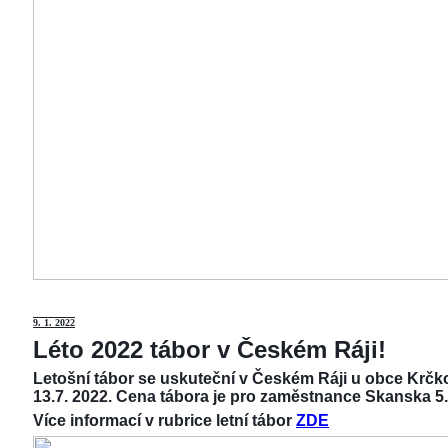
9
. 1. 2022
Léto 2022 tábor v Českém Ráji!
Letošní tábor se uskuteční v Českém Ráji u obce Krčko
13.7. 2022. Cena tábora je pro zaměstnance Skanska 5.
Více informací v rubrice letní tábor
ZDE