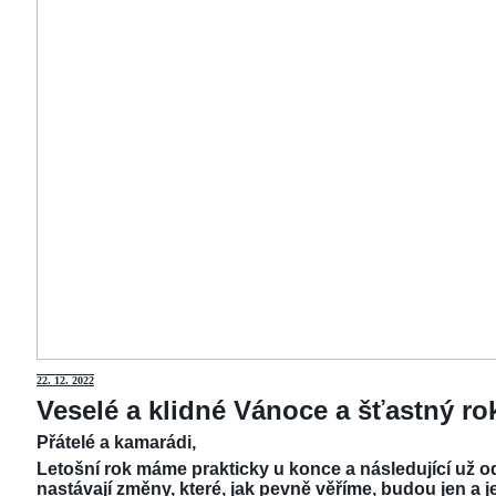
22.
12. 2022
Veselé a klidné Vánoce a šťastný r
Přátelé a kamarádi,
Letošní rok máme prakticky u konce a následující už od
nastávají změny, které, jak pevně věříme, budou jen a j