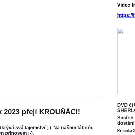
Video t
https:/
DVD či 
ok 2023 přejí KROUŇÁCI!
SHERL
Sestřih
dostání
krývá svá tajemství ;-). Na našem táboře
Krounka 2
en přínosem :-).