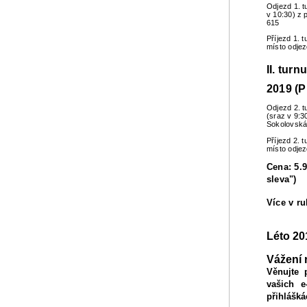
Odjezd 1. t
v 10:30) z 
615
Příjezd 1. 
místo odje
II. turn
2019 (P
Odjezd 2. t
(sraz v 9:3
Sokolovská
Příjezd 2. 
místo odje
Cena: 5.9
sleva")
Více v r
Léto 20
Vážení 
Věnujte 
vašich e
přihlášká