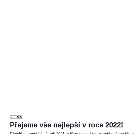
3
. 1. 2022
Přejeme vše nejlepší v roce 2022!
Přátelé a kamarádi :-). rok 2021 je již minulostí a v historii našeho táb