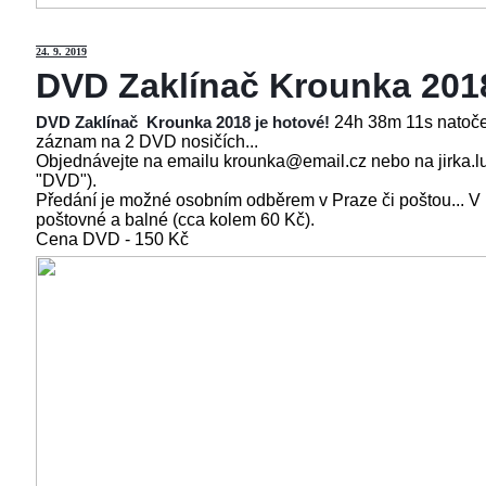
24
. 9. 2019
DVD Zaklínač Krounka 201
24h 38m 11s natoče
DVD Zaklínač Krounka 2018 je hotové!
záznam na 2 DVD nosičích...
Objednávejte na emailu krounka@email.cz nebo na jirka.l
"DVD").
Předání je možné osobním odběrem v Praze či poštou... V
poštovné a balné (cca kolem 60 Kč).
Cena
DVD - 150 Kč