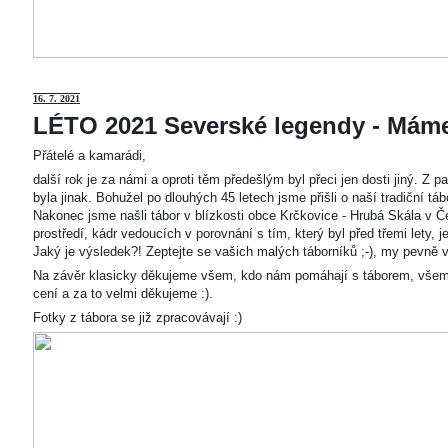
16. 7. 2021
LÉTO 2021 Severské legendy - Mám
Přátelé a kamarádi,
další rok je za námi a oproti těm předešlým byl přeci jen dosti jiný. Z
byla jinak. Bohužel po dlouhých 45 letech jsme přišli o naší tradiční t
Nakonec jsme našli tábor v blízkosti obce Krčkovice - Hrubá Skála v Č
prostředí, kádr vedoucích v porovnání s tím, který byl před třemi lety,
Jaký je výsledek?! Zeptejte se vašich malých táborníků ;-), my pevně v
Na závěr klasicky děkujeme všem, kdo nám pomáhají s táborem, všem
cení a za to velmi děkujeme :).
Fotky z tábora se již zpracovávají :)