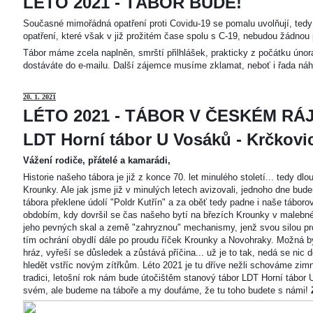
LÉTO 2021 - TÁBOR BUDE!
Současné mimořádná opatření proti Covidu-19 se pomalu uvolňují, tedy 
opatření, které však v již prožitém čase spolu s C-19, nebudou žádnou 
Tábor máme zcela naplněn, smrští přilhlášek, prakticky z počátku únor
dostáváte do e-mailu. Další zájemce musíme zklamat, neboť i řada náh
20
. 1. 2021
LÉTO 2021 - TÁBOR V ČESKÉM RÁJ
LDT Horní tábor U Vosáků - Krčkovice
Vážení rodiče, přátelé a kamarádi,
Historie našeho tábora je již z konce 70. let minulého století... tedy d
Krounky. Ale jak jsme již v minulých letech avizovali, jednoho dne bu
tábora překlene údolí "Poldr Kutřín" a za oběť tedy padne i naše tábor
obdobím, kdy dovršil se čas našeho bytí na březích Krounky v malebné
jeho pevných skal a země "zahryznou" mechanismy, jenž svou silou pro
tím ochrání obydlí dále po proudu říček Krounky a Novohraky. Možná by 
hráz, vyřeší se důsledek a zůstává příčina... už je to tak, nedá se nic d
hledět vstříc novým zítřkům. Léto 2021 je tu dříve nežli schováme zimn
tradici, letošní rok nám bude útočištěm stanový tábor LDT Horní tábo
svém, ale budeme na táboře a my doufáme, že tu toho budete s námi!
Z