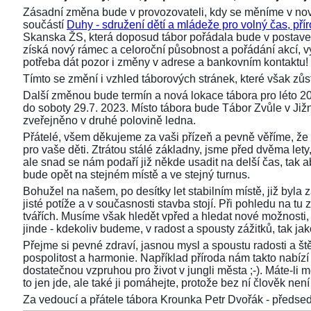
Zásadní změna bude v provozovateli, kdy se měníme v nov
součástí
Duhy - sdružení dětí a mládeže pro volný čas, přír
Skanska ŽS, která doposud tábor pořádala bude v postaven
získá nový rámec a celoroční působnost a pořádání akcí,
potřeba dát pozor i změny v adrese a bankovním kontaktu!
Tímto se změní i vzhled táborových stránek, které však z
Další změnou bude termín a nová lokace tábora pro léto 2
do soboty 29.7. 2023. Místo tábora bude Tábor Zvůle v Již
zveřejněno v druhé polovině ledna.
Přátelé, všem děkujeme za vaši přízeň a pevně věříme, že 
pro vaše děti. Ztrátou stálé základny, jsme před dvěma lety, 
ale snad se nám podaří již někde usadit na delší čas, tak aby
bude opět na stejném místě a ve stejný turnus.
Bohužel na našem, po desítky let stabilním místě, již byla
jisté potíže a v současnosti stavba stojí. Při pohledu na 
tvářích. Musíme však hledět vpřed a hledat nové možnosti,
jinde - kdekoliv budeme, v radost a spousty zážitků, tak ja
Přejme si pevné zdraví, jasnou mysl a spoustu radosti a ště
pospolitost a harmonie. Například příroda nám takto nabízí s
dostatečnou vzpruhou pro život v jungli města ;-). Máte-li 
to jen jde, ale také ji pomáhejte, protože bez ní člověk není 
Za vedoucí a přátele tábora Krounka Petr Dvořák - před