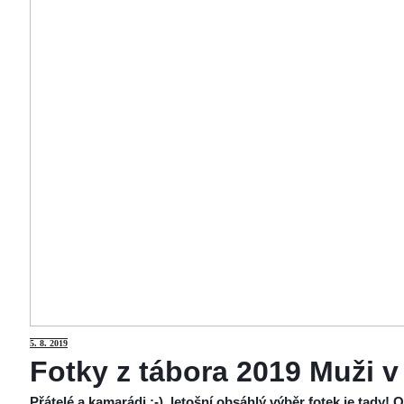
5
. 8. 2019
Fotky z tábora 2019 Muži v
Přátelé a kamarádi :-), letošní obsáhlý výběr fotek je tady!