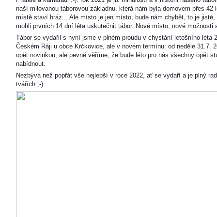
naší milovanou táborovou základnu, která nám byla domovem přes 42 l
místě staví hráz... Ale místo je jen místo, bude nám chybět, to je jisté
mohli prvních 14 dní léta uskutečnit tábor. Nové místo, nové možnosti
Tábor se vydařil s nyní jsme v plném proudu v chystání letošního léta 
Českém Ráji u obce Krčkovice, ale v novém termínu: od neděle 31.7. 2
opět novinkou, ale pevně věříme, že bude léto pro nás všechny opět s
nabídnout.
Nezbývá než popřát vše nejlepší v roce 2022, ať se vydaří a je plný ra
tvářích ;-).