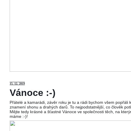
15
. 12. 2019
Vánoce :-)
Přátelé a kamarádi, závěr roku je tu a rádi bychom všem popřáli
znamení shonu a drahých darů. To nejpodstatnější, co člověk potř
Mějte tedy krásné a šťastné Vánoce ve společnosti těch, na kterým
máme :-)!