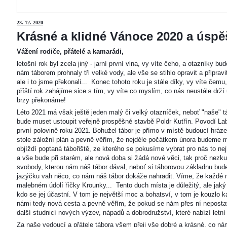
23
. 12. 2020
Krásné a klidné Vánoce 2020 a úspěš
Vážení rodiče, přátelé a kamarádi,
letošní rok byl zcela jiný - jarní první vlna, vy víte čeho, a otazníky 
nám táborem prohnaly tři velké vody, ale vše se stihlo opravit a připravi
ale i to jsme překonali... Konec tohoto roku je stále díky, vy víte čemu
příští rok zahájíme sice s tím, vy víte co myslím, co nás neustále drží
brzy překonáme!
Léto 2021 má však ještě jeden malý či velký otazníček, neboť "naše"
bude muset ustoupit veřejně prospěšné stavbě Poldr Kutřín. Povodí Labe 
první polovině roku 2021. Bohužel tábor je přímo v místě budoucí hráze,
stole záložní plán a pevně věřím, že nejdéle počátkem února budeme m
objíždí poptaná tábořiště, ze kterého se pokusíme vybrat pro nás to n
a vše bude při starém, ale nová doba si žádá nové věci, tak proč nezkus
svobody, kterou nám náš tábor dával, neboť si táborovou základnu bu
jazýčku vah něco, co nám náš tábor dokáže nahradit. Víme, že každé m
malebném údolí říčky Krounky... Tento duch místa je důležitý, ale jaký
kdo se jej účastní. V tom je největší moc a bohatsví, v tom je kouzlo 
námi tedy nová cesta a pevně věřím, že pokud se nám přes ní nepostaví
další studnicí nových výzev, nápadů a dobrodružství, které nabízí letní
Za naše vedoucí a přátele tábora všem přeji vše dobré a krásné, co ná