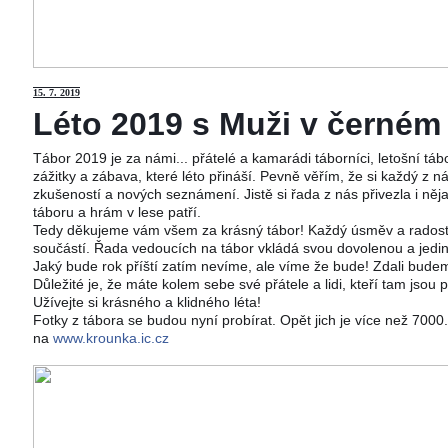
15
. 7. 2019
Léto 2019 s Muži v černém j
Tábor 2019 je za námi... přátelé a kamarádi táborníci, letošní tá
zážitky a zábava, které léto přináší. Pevně věřím, že si každý z ná
zkušeností a nových seznámení. Jistě si řada z nás přivezla i něj
táboru a hrám v lese patří.
Tedy děkujeme vám všem za krásný tábor! Každý úsměv a radost 
součástí. Řada vedoucích na tábor vkládá svou dovolenou a jedi
Jaký bude rok příští zatím nevíme, ale víme že bude! Zdali budeme
Důležité je, že máte kolem sebe své přátele a lidi, kteří tam jsou 
Užívejte si krásného a klidného léta!
Fotky z tábora se budou nyní probírat. Opět jich je více než 700
na
www.krounka.ic.cz