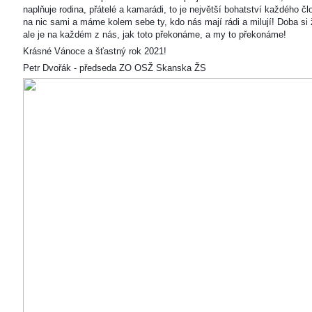
naplňuje rodina, přátelé a kamarádi, to je největší bohatství každého čl
na nic sami a máme kolem sebe ty, kdo nás mají rádi a milují! Doba si ž
ale je na každém z nás, jak toto překonáme, a my to překonáme!
Krásné Vánoce a šťastný rok 2021!
Petr Dvořák - předseda ZO OSŽ Skanska ŽS