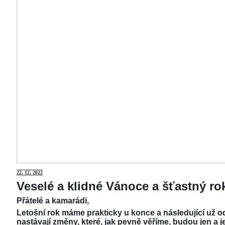
22.
12. 2022
Veselé a klidné Vánoce a šťastný r
Přátelé a kamarádi,
Letošní rok máme prakticky u konce a následující už od
nastávají změny, které, jak pevně věříme, budou jen a j