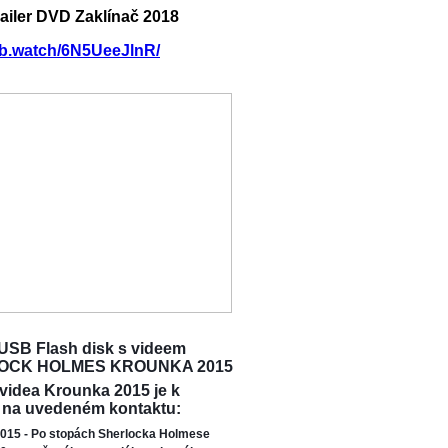
railer DVD Zaklínač 2018
/fb.watch/6N5UeeJlnR/
USB Flash disk s videem
OCK HOLMES KROUNKA 2015
 videa Krounka 2015 je k
 na uvedeném kontaktu:
015 - Po stopách Sherlocka Holmese