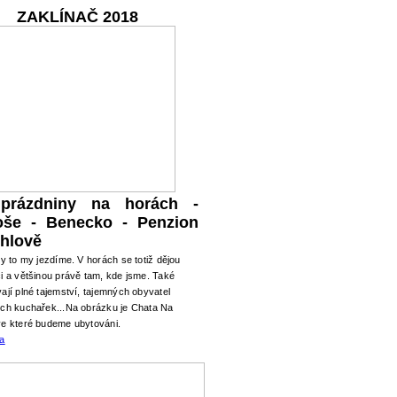
ZAKLÍNAČ 2018
 prázdniny na horách -
oše - Benecko - Penzion
hlově
ry to my jezdíme. V horách se totiž dějou
i a většinou právě tam, kde jsme. Také
ají plné tajemství, tajemných obyvatel
ých kuchařek...Na obrázku je Chata Na
ve které budeme ubytováni.
ma