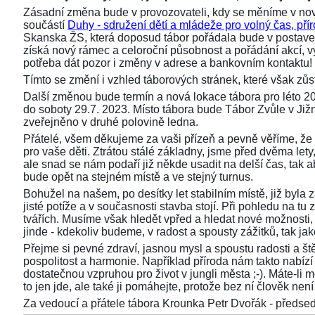
Zásadní změna bude v provozovateli, kdy se měníme v nov
součástí
Duhy - sdružení dětí a mládeže pro volný čas, přír
Skanska ŽS, která doposud tábor pořádala bude v postaven
získá nový rámec a celoroční působnost a pořádání akcí,
potřeba dát pozor i změny v adrese a bankovním kontaktu!
Tímto se změní i vzhled táborových stránek, které však z
Další změnou bude termín a nová lokace tábora pro léto 2
do soboty 29.7. 2023. Místo tábora bude Tábor Zvůle v Již
zveřejněno v druhé polovině ledna.
Přátelé, všem děkujeme za vaši přízeň a pevně věříme, že 
pro vaše děti. Ztrátou stálé základny, jsme před dvěma lety, 
ale snad se nám podaří již někde usadit na delší čas, tak aby
bude opět na stejném místě a ve stejný turnus.
Bohužel na našem, po desítky let stabilním místě, již byla
jisté potíže a v současnosti stavba stojí. Při pohledu na 
tvářích. Musíme však hledět vpřed a hledat nové možnosti,
jinde - kdekoliv budeme, v radost a spousty zážitků, tak ja
Přejme si pevné zdraví, jasnou mysl a spoustu radosti a ště
pospolitost a harmonie. Například příroda nám takto nabízí s
dostatečnou vzpruhou pro život v jungli města ;-). Máte-li 
to jen jde, ale také ji pomáhejte, protože bez ní člověk není 
Za vedoucí a přátele tábora Krounka Petr Dvořák - před