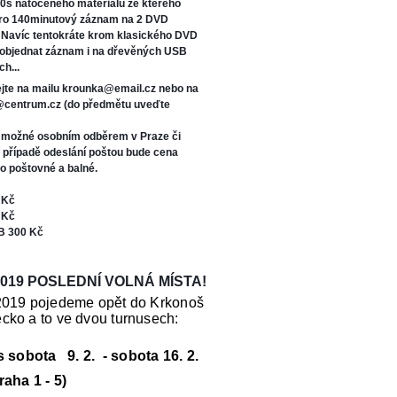
0s natočeného materiálu ze kterého
oro 140minutový záznam na 2 DVD
. Navíc tentokráte kr
om klasického DVD
 objednat záznam i na dřevěných USB
ch...
jte na mailu krounka@email.cz nebo na
s@centrum.cz (do předmětu uveďte
e možné osobním odběrem v Praze či
V případě odeslání poštou bude cena
o poštovné a balné.
 Kč
 Kč
B 300 Kč
019 POSLEDNÍ VOLNÁ MÍSTA!
2019 pojedeme opět do Krkonoš
cko a to ve dvou turnusech:
us sobota 9. 2. - sobota 16. 2.
raha 1 - 5)