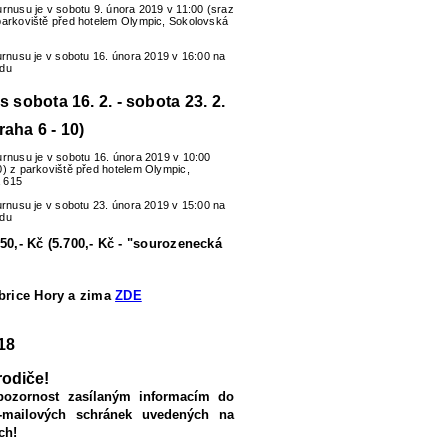
urnusu je v sobotu 9. února 2019 v 11:00 (sraz
parkoviště před hotelem Olympic, Sokolovská
turnusu je v sobotu 16. února 2019 v 16:00 na
zdu
us sobota 16. 2. - sobota 23. 2.
raha 6 - 10)
urnusu je v sobotu 16. února 2019 v 10:00
0) z parkoviště před hotelem Olympic,
 615
turnusu je v sobotu 23. února 2019 v 15:00 na
zdu
50,- Kč (5.700,- Kč - "sourozenecká
ubrice Hory a zima
ZDE
18
rodiče!
pozornost zasílaným informacím do
-mailových schránek uvedených na
ch!