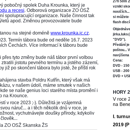
27h 50m 2
ý pobočný spolek Duha Krounka, který je
vznikl sk
odu a recesi
. Odborová organizace ZO OSŽ
nosičích..
í spolupracující organizace. Naše činnost tak
si můžete
 výletů apod. Změnou provozovatele bude
flash discí
Objednáve
ůstanou na stejné doméně
www.krounka.ic.cz
.
jirka.luk
023. Termín tábora bude od neděle 16.7. 2023
"DVD").
ních Čechách. Více informací k táboru bude
Předání j
poštou... 
navýšena 
i přes tyto změny bude náš tábor první volbou
Cena:
ztratili jistotu pevného termínu a jistého zázemí,
DVD - 150
 již po skončení tábora bylo jisté, že příští rok
USB - 200
DVD + US
 zahájena stavba Poldru Kutřín, který však má
tu zkázu, v našem údolí, máme smutek v našich
 kde se naše genius loci starého místa promění i
HORY 2
ko na Krounce.
V roce 
stí v roce 2023 ;-). Důležitá je vzájemná
na Bene
vou náruč... a i těch několik dnů v roce, je
možnost, vychutnávejte doušky přírody, kdykoliv
I. turn
člověk...
2019 (P
seda ZO OSŽ Skanska ŽS