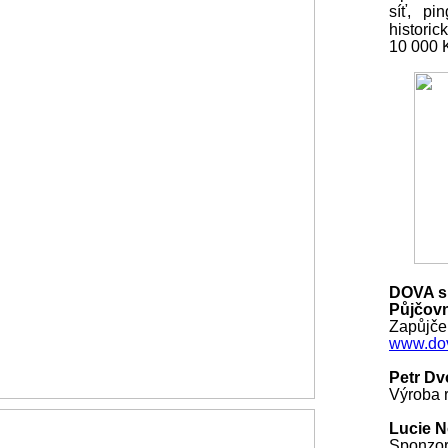
síť, pi
histori
10 000
DOVA s.
Půjčovn
Zapůjčen
www.dov
Petr Dv
Výroba r
Lucie 
Sponzo