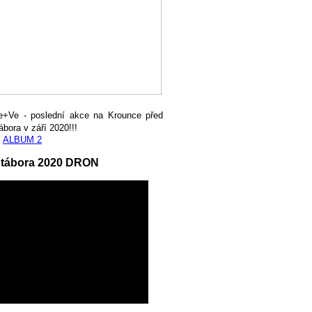
e+Ve - poslední akce na Krounce před
ábora v září 2020!!!
,
ALBUM 2
 tábora 2020 DRON