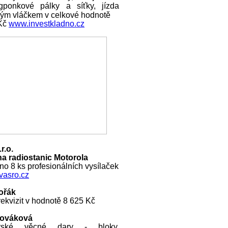
ngponkové pálky a síťky, jízda
ckým vláčkem v celkové hodnotě
 Kč
www.investkladno.cz
r.o.
a radiostanic Motorola
o 8 ks profesionálních vysílaček
asro.cz
ořák
ekvizit v hodnotě 8 625 Kč
Nováková
rské věcné dary - bloky,