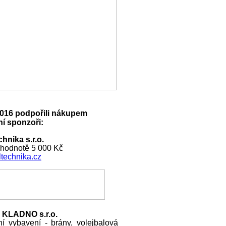
016 podpořili nákupem
í sponzoři:
hnika s.r.o.
 hodnotě 5 000 Kč
technika.cz
 KLADNO s.r.o.
ní vybavení - brány, volejbalová