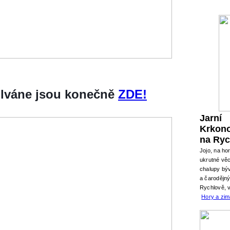
silváne jsou konečně
ZDE!
Jarní
Krkon
na Ryc
Jojo, na ho
ukrutné věc
chalupy býv
a čarodějn
Rychlově, 
Hory a zi