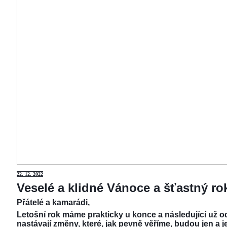
22.
12. 2022
Veselé a klidné Vánoce a šťastný r
Přátelé a kamarádi,
Letošní rok máme prakticky u konce a následující už od
nastávají změny, které, jak pevně věříme, budou jen a j