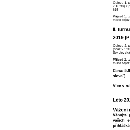
Odjezd 1. t
v 10:30) z 
615
Příjezd 1. 
místo odje
II. turn
2019 (P
Odjezd 2. t
(sraz v 9:3
Sokolovská
Příjezd 2. 
místo odje
Cena: 5.9
sleva")
Více v r
Léto 20
Vážení 
Věnujte 
vašich e
přihlášká