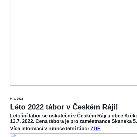
9
. 1. 2022
Léto 2022 tábor v Českém Ráji!
Letošní tábor se uskuteční v Českém Ráji u obce Krčko
13.7. 2022. Cena tábora je pro zaměstnance Skanska 5.
Více informací v rubrice letní tábor
ZDE