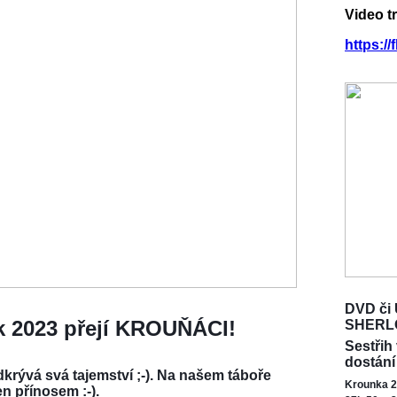
Video t
https:/
DVD či 
ok 2023 přejí KROUŇÁCI!
SHERL
Sestřih
dostání
krývá svá tajemství ;-). Na našem táboře
Krounka 2
en přínosem :-).