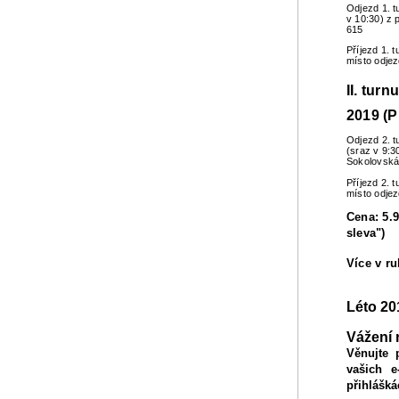
Odjezd 1. t
v 10:30) z 
615
Příjezd 1. 
místo odje
II. turn
2019 (P
Odjezd 2. t
(sraz v 9:3
Sokolovská
Příjezd 2. 
místo odje
Cena: 5.9
sleva")
Více v r
Léto 20
Vážení 
Věnujte 
vašich e
přihlášká