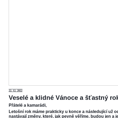
22.
12. 2022
Veselé a klidné Vánoce a šťastný r
Přátelé a kamarádi,
Letošní rok máme prakticky u konce a následující už od
nastávají změny, které, jak pevně věříme, budou jen a j