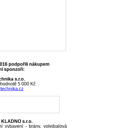
016 podpořili nákupem
í sponzoři:
hnika s.r.o.
 hodnotě 5 000 Kč
technika.cz
 KLADNO s.r.o.
ní vybavení - brány, volejbalová