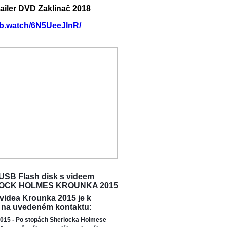
railer DVD Zaklínač 2018
/fb.watch/6N5UeeJlnR/
USB Flash disk s videem
OCK HOLMES KROUNKA 2015
 videa Krounka 2015 je k
 na uvedeném kontaktu:
015 - Po stopách Sherlocka Holmese