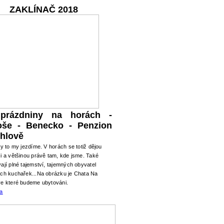
ZAKLÍNAČ 2018
 prázdniny na horách -
oše - Benecko - Penzion
hlově
ry to my jezdíme. V horách se totiž dějou
i a většinou právě tam, kde jsme. Také
ají plné tajemství, tajemných obyvatel
ých kuchařek...Na obrázku je Chata Na
ve které budeme ubytováni.
ma