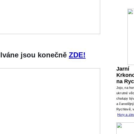
silváne jsou konečně
ZDE!
Jarní
Krkon
na Ryc
Jojo, na ho
ukrutné věc
chalupy býv
a čarodějn
Rychlově, 
Hory a zi