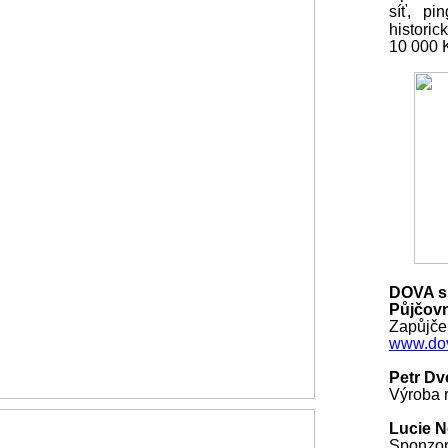
síť, pi
histori
10 000
DOVA s.
Půjčovn
Zapůjčen
www.dov
Petr Dv
Výroba r
Lucie 
Sponzo