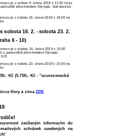
urnusu je v sobotu 9. února 2019 v 11:00 (sraz
parkoviště před hotelem Olympic, Sokolovská
turnusu je v sobotu 16. února 2019 v 16:00 na
zdu
us sobota 16. 2. - sobota 23. 2.
raha 6 - 10)
urnusu je v sobotu 16. února 2019 v 10:00
0) z parkoviště před hotelem Olympic,
 615
turnusu je v sobotu 23. února 2019 v 15:00 na
zdu
50,- Kč (5.700,- Kč - "sourozenecká
ubrice Hory a zima
ZDE
18
rodiče!
pozornost zasílaným informacím do
-mailových schránek uvedených na
ch!