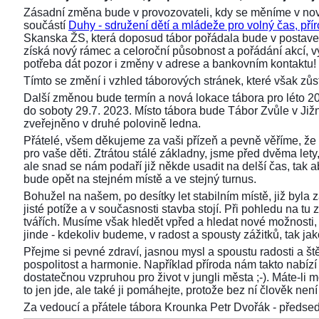
Zásadní změna bude v provozovateli, kdy se měníme v nov
součástí
Duhy - sdružení dětí a mládeže pro volný čas, přír
Skanska ŽS, která doposud tábor pořádala bude v postaven
získá nový rámec a celoroční působnost a pořádání akcí,
potřeba dát pozor i změny v adrese a bankovním kontaktu!
Tímto se změní i vzhled táborových stránek, které však z
Další změnou bude termín a nová lokace tábora pro léto 2
do soboty 29.7. 2023. Místo tábora bude Tábor Zvůle v Již
zveřejněno v druhé polovině ledna.
Přátelé, všem děkujeme za vaši přízeň a pevně věříme, že 
pro vaše děti. Ztrátou stálé základny, jsme před dvěma lety, 
ale snad se nám podaří již někde usadit na delší čas, tak aby
bude opět na stejném místě a ve stejný turnus.
Bohužel na našem, po desítky let stabilním místě, již byla
jisté potíže a v současnosti stavba stojí. Při pohledu na 
tvářích. Musíme však hledět vpřed a hledat nové možnosti,
jinde - kdekoliv budeme, v radost a spousty zážitků, tak ja
Přejme si pevné zdraví, jasnou mysl a spoustu radosti a ště
pospolitost a harmonie. Například příroda nám takto nabízí s
dostatečnou vzpruhou pro život v jungli města ;-). Máte-li 
to jen jde, ale také ji pomáhejte, protože bez ní člověk není 
Za vedoucí a přátele tábora Krounka Petr Dvořák - před