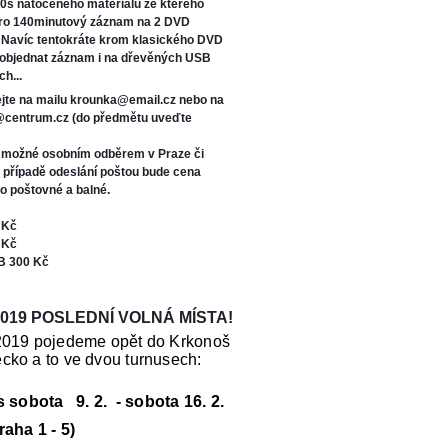
0s natočeného materiálu ze kterého
oro 140minutový záznam na 2 DVD
. Navíc tentokráte kr
om klasického DVD
 objednat záznam i na dřevěných USB
ch...
jte na mailu krounka@email.cz nebo na
s@centrum.cz (do předmětu uveďte
e možné osobním odběrem v Praze či
V případě odeslání poštou bude cena
o poštovné a balné.
 Kč
 Kč
B 300 Kč
019 POSLEDNÍ VOLNÁ MÍSTA!
2019 pojedeme opět do Krkonoš
cko a to ve dvou turnusech:
us sobota 9. 2. - sobota 16. 2.
raha 1 - 5)