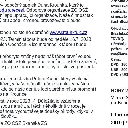
27h 50m 2
ý pobočný spolek Duha Krounka, který je
vznikl sk
odu a recesi
. Odborová organizace ZO OSŽ
nosičích..
í spolupracující organizace. Naše činnost tak
si můžete
 výletů apod. Změnou provozovatele bude
flash discí
Objednáve
ůstanou na stejné doméně
www.krounka.ic.cz
.
jirka.luk
023. Termín tábora bude od neděle 16.7. 2023
"DVD").
ních Čechách. Více informací k táboru bude
Předání j
poštou... 
navýšena 
i přes tyto změny bude náš tábor první volbou
Cena:
ztratili jistotu pevného termínu a jistého zázemí,
DVD - 150
 již po skončení tábora bylo jisté, že příští rok
USB - 200
DVD + US
 zahájena stavba Poldru Kutřín, který však má
tu zkázu, v našem údolí, máme smutek v našich
 kde se naše genius loci starého místa promění i
HORY 2
ko na Krounce.
V roce 
stí v roce 2023 ;-). Důležitá je vzájemná
na Bene
vou náruč... a i těch několik dnů v roce, je
možnost, vychutnávejte doušky přírody, kdykoliv
I. turn
člověk...
2019 (P
seda ZO OSŽ Skanska ŽS