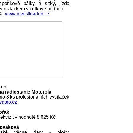
ngponkové pálky a síťky, jízda
ckým vláčkem v celkové hodnotě
 Kč
www.investkladno.cz
r.o.
a radiostanic Motorola
o 8 ks profesionálních vysílaček
asro.cz
ořák
ekvizit v hodnotě 8 625 Kč
Nováková
rské věcné dary - bloky,