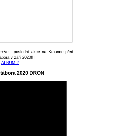
e+Ve - poslední akce na Krounce před
ábora v září 2020!!!
,
ALBUM 2
 tábora 2020 DRON