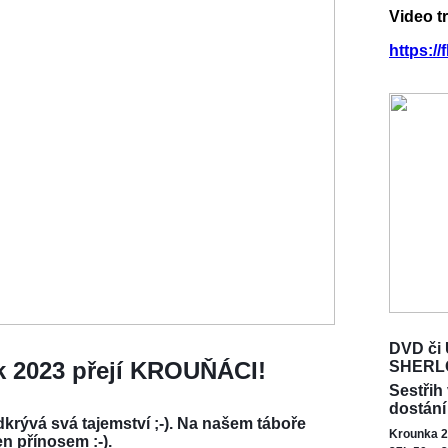
Video t
https:/
DVD či 
ok 2023 přejí KROUŇÁCI!
SHERL
Sestřih
dostání
krývá svá tajemství ;-). Na našem táboře
Krounka 2
en přínosem :-).