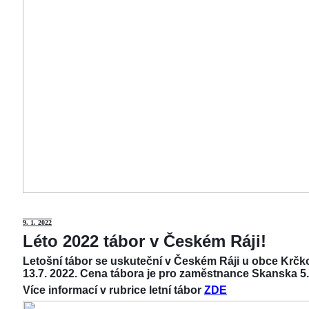
9
. 1. 2022
Léto 2022 tábor v Českém Ráji!
Letošní tábor se uskuteční v Českém Ráji u obce Krčko
13.7. 2022. Cena tábora je pro zaměstnance Skanska 5.
Více informací v rubrice letní tábor
ZDE