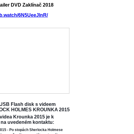
railer DVD Zaklínač 2018
/fb.watch/6N5UeeJlnR/
USB Flash disk s videem
OCK HOLMES KROUNKA 2015
 videa Krounka 2015 je k
 na uvedeném kontaktu:
015 - Po stopách Sherlocka Holmese