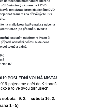
0s natočeného materiálu ze kterého
oro 140minutový záznam na 2 DVD
. Navíc tentokráte kr
om klasického DVD
 objednat záznam i na dřevěných USB
ch...
jte na mailu krounka@email.cz nebo na
s@centrum.cz (do předmětu uveďte
e možné osobním odběrem v Praze či
V případě odeslání poštou bude cena
o poštovné a balné.
 Kč
 Kč
B 300 Kč
019 POSLEDNÍ VOLNÁ MÍSTA!
2019 pojedeme opět do Krkonoš
cko a to ve dvou turnusech:
us sobota 9. 2. - sobota 16. 2.
raha 1 - 5)