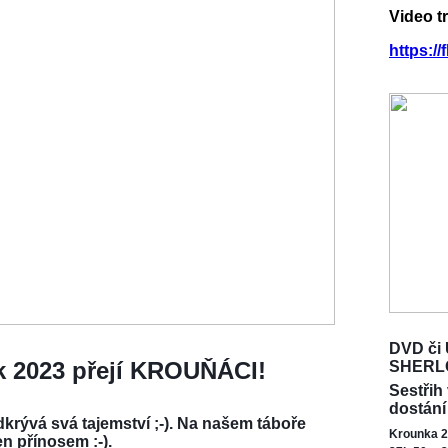
Video t
https:/
DVD či 
ok 2023 přejí KROUŇÁCI!
SHERL
Sestřih
dostání
krývá svá tajemství ;-). Na našem táboře
Krounka 2
en přínosem :-).