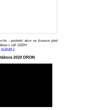
e+Ve - poslední akce na Krounce před
ábora v září 2020!!!
,
ALBUM 2
 tábora 2020 DRON