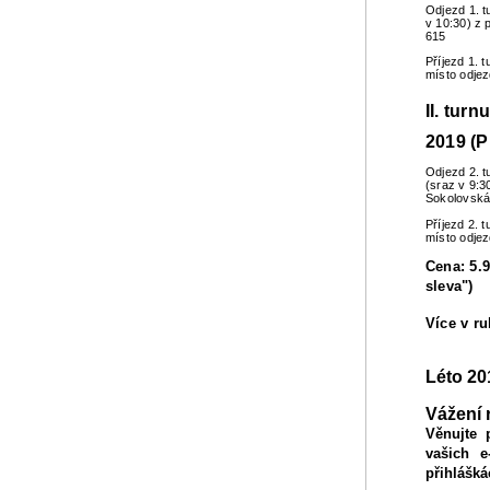
Odjezd 1. t
v 10:30) z 
615
Příjezd 1. 
místo odje
II. turn
2019 (P
Odjezd 2. t
(sraz v 9:3
Sokolovská
Příjezd 2. 
místo odje
Cena: 5.9
sleva")
Více v r
Léto 20
Vážení 
Věnujte 
vašich e
přihlášká