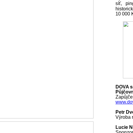
síť, pi
histori
10 000
DOVA s.
Půjčovn
Zapůjčen
www.dov
Petr Dv
Výroba r
Lucie 
Sponzo