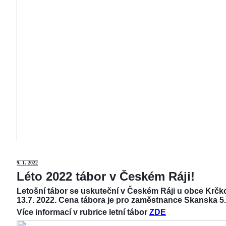
9
. 1. 2022
Léto 2022 tábor v Českém Ráji!
Letošní tábor se uskuteční v Českém Ráji u obce Krčko
13.7. 2022. Cena tábora je pro zaměstnance Skanska 5.
Více informací v rubrice letní tábor
ZDE