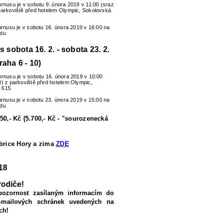
urnusu je v sobotu 9. února 2019 v 11:00 (sraz
parkoviště před hotelem Olympic, Sokolovská
turnusu je v sobotu 16. února 2019 v 16:00 na
zdu
us sobota 16. 2. - sobota 23. 2.
raha 6 - 10)
urnusu je v sobotu 16. února 2019 v 10:00
0) z parkoviště před hotelem Olympic,
 615
turnusu je v sobotu 23. února 2019 v 15:00 na
zdu
50,- Kč (5.700,- Kč - "sourozenecká
ubrice Hory a zima
ZDE
18
rodiče!
pozornost zasílaným informacím do
-mailových schránek uvedených na
ch!