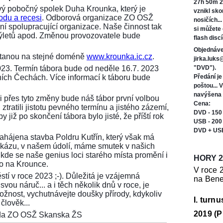
27h 50m 2
ý pobočný spolek Duha Krounka, který je
vznikl sk
odu a recesi
. Odborová organizace ZO OSŽ
nosičích..
í spolupracující organizace. Naše činnost tak
si můžete
 výletů apod. Změnou provozovatele bude
flash discí
Objednáve
ůstanou na stejné doméně
www.krounka.ic.cz
.
jirka.luk
023. Termín tábora bude od neděle 16.7. 2023
"DVD").
ních Čechách. Více informací k táboru bude
Předání j
poštou... 
navýšena 
i přes tyto změny bude náš tábor první volbou
Cena:
ztratili jistotu pevného termínu a jistého zázemí,
DVD - 150
 již po skončení tábora bylo jisté, že příští rok
USB - 200
DVD + US
 zahájena stavba Poldru Kutřín, který však má
tu zkázu, v našem údolí, máme smutek v našich
 kde se naše genius loci starého místa promění i
HORY 2
ko na Krounce.
V roce 
stí v roce 2023 ;-). Důležitá je vzájemná
na Bene
vou náruč... a i těch několik dnů v roce, je
možnost, vychutnávejte doušky přírody, kdykoliv
I. turn
člověk...
2019 (P
seda ZO OSŽ Skanska ŽS