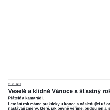
22.
12. 2022
Veselé a klidné Vánoce a šťastný r
Přátelé a kamarádi,
Letošní rok máme prakticky u konce a následující už od
nastávají změny, které, jak pevně věříme, budou jen a j