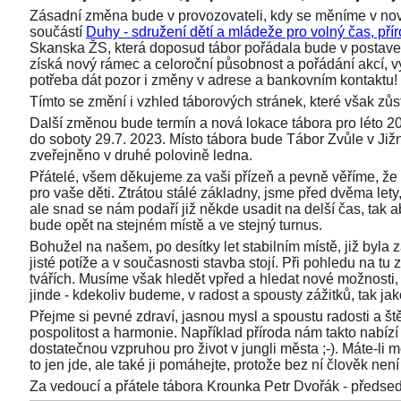
Zásadní změna bude v provozovateli, kdy se měníme v nov
součástí
Duhy - sdružení dětí a mládeže pro volný čas, přír
Skanska ŽS, která doposud tábor pořádala bude v postaven
získá nový rámec a celoroční působnost a pořádání akcí,
potřeba dát pozor i změny v adrese a bankovním kontaktu!
Tímto se změní i vzhled táborových stránek, které však z
Další změnou bude termín a nová lokace tábora pro léto 2
do soboty 29.7. 2023. Místo tábora bude Tábor Zvůle v Již
zveřejněno v druhé polovině ledna.
Přátelé, všem děkujeme za vaši přízeň a pevně věříme, že 
pro vaše děti. Ztrátou stálé základny, jsme před dvěma lety, 
ale snad se nám podaří již někde usadit na delší čas, tak aby
bude opět na stejném místě a ve stejný turnus.
Bohužel na našem, po desítky let stabilním místě, již byla
jisté potíže a v současnosti stavba stojí. Při pohledu na 
tvářích. Musíme však hledět vpřed a hledat nové možnosti,
jinde - kdekoliv budeme, v radost a spousty zážitků, tak ja
Přejme si pevné zdraví, jasnou mysl a spoustu radosti a ště
pospolitost a harmonie. Například příroda nám takto nabízí s
dostatečnou vzpruhou pro život v jungli města ;-). Máte-li 
to jen jde, ale také ji pomáhejte, protože bez ní člověk není 
Za vedoucí a přátele tábora Krounka Petr Dvořák - před