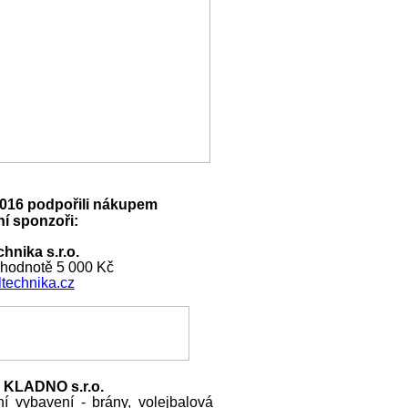
016 podpořili nákupem
í sponzoři:
hnika s.r.o.
 hodnotě 5 000 Kč
technika.cz
 KLADNO s.r.o.
ní vybavení - brány, volejbalová