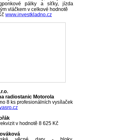
ngponkové pálky a síťky, jízda
ckým vláčkem v celkové hodnotě
 Kč
www.investkladno.cz
r.o.
a radiostanic Motorola
o 8 ks profesionálních vysílaček
asro.cz
ořák
ekvizit v hodnotě 8 625 Kč
Nováková
rské věcné dary - bloky,