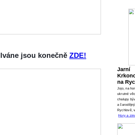
silváne jsou konečně
ZDE!
Jarní
Krkon
na Ryc
Jojo, na ho
ukrutné věc
chalupy býv
a čarodějn
Rychlově, 
Hory a zi