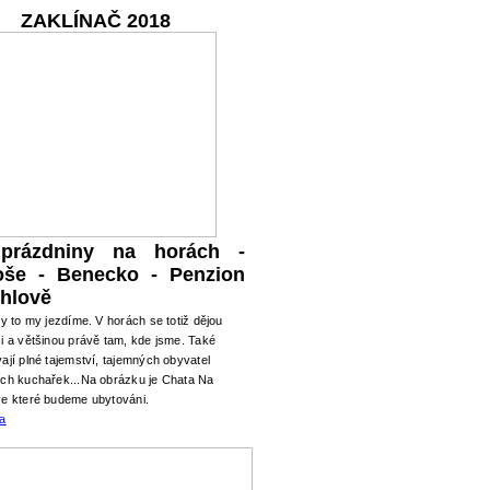
ZAKLÍNAČ 2018
 prázdniny na horách -
oše - Benecko - Penzion
hlově
ry to my jezdíme. V horách se totiž dějou
i a většinou právě tam, kde jsme. Také
ají plné tajemství, tajemných obyvatel
ých kuchařek...Na obrázku je Chata Na
ve které budeme ubytováni.
ma