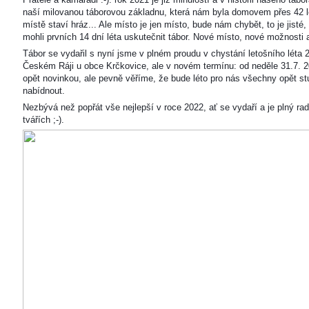
naší milovanou táborovou základnu, která nám byla domovem přes 42 l
místě staví hráz... Ale místo je jen místo, bude nám chybět, to je jisté
mohli prvních 14 dní léta uskutečnit tábor. Nové místo, nové možnosti
Tábor se vydařil s nyní jsme v plném proudu v chystání letošního léta 
Českém Ráji u obce Krčkovice, ale v novém termínu: od neděle 31.7. 2
opět novinkou, ale pevně věříme, že bude léto pro nás všechny opět s
nabídnout.
Nezbývá než popřát vše nejlepší v roce 2022, ať se vydaří a je plný ra
tvářích ;-).