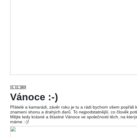
15
. 12. 2019
Vánoce :-)
Přátelé a kamarádi, závěr roku je tu a rádi bychom všem popřáli
znamení shonu a drahých darů. To nejpodstatnější, co člověk potř
Mějte tedy krásné a šťastné Vánoce ve společnosti těch, na kterým
máme :-)!