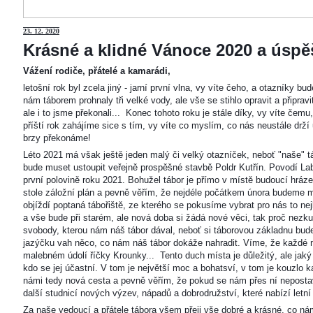
23
. 12. 2020
Krásné a klidné Vánoce 2020 a úspěš
Vážení rodiče, přátelé a kamarádi,
letošní rok byl zcela jiný - jarní první vlna, vy víte čeho, a otazníky 
nám táborem prohnaly tři velké vody, ale vše se stihlo opravit a připravi
ale i to jsme překonali... Konec tohoto roku je stále díky, vy víte čemu
příští rok zahájíme sice s tím, vy víte co myslím, co nás neustále drží
brzy překonáme!
Léto 2021 má však ještě jeden malý či velký otazníček, neboť "naše"
bude muset ustoupit veřejně prospěšné stavbě Poldr Kutřín. Povodí Labe 
první polovině roku 2021. Bohužel tábor je přímo v místě budoucí hráze,
stole záložní plán a pevně věřím, že nejdéle počátkem února budeme m
objíždí poptaná tábořiště, ze kterého se pokusíme vybrat pro nás to n
a vše bude při starém, ale nová doba si žádá nové věci, tak proč nezkus
svobody, kterou nám náš tábor dával, neboť si táborovou základnu bu
jazýčku vah něco, co nám náš tábor dokáže nahradit. Víme, že každé m
malebném údolí říčky Krounky... Tento duch místa je důležitý, ale jaký
kdo se jej účastní. V tom je největší moc a bohatsví, v tom je kouzlo 
námi tedy nová cesta a pevně věřím, že pokud se nám přes ní nepostaví
další studnicí nových výzev, nápadů a dobrodružství, které nabízí letní
Za naše vedoucí a přátele tábora všem přeji vše dobré a krásné, co ná