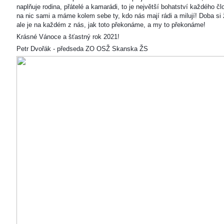
naplňuje rodina, přátelé a kamarádi, to je největší bohatství každého čl
na nic sami a máme kolem sebe ty, kdo nás mají rádi a milují! Doba si ž
ale je na každém z nás, jak toto překonáme, a my to překonáme!
Krásné Vánoce a šťastný rok 2021!
Petr Dvořák - předseda ZO OSŽ Skanska ŽS