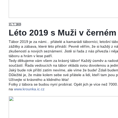
15
. 7. 2019
Léto 2019 s Muži v černém j
Tábor 2019 je za námi... přátelé a kamarádi táborníci, letošní tá
zážitky a zábava, které léto přináší. Pevně věřím, že si každý z ná
zkušeností a nových seznámení. Jistě si řada z nás přivezla i něj
táboru a hrám v lese patří.
Tedy děkujeme vám všem za krásný tábor! Každý úsměv a radost 
součástí. Řada vedoucích na tábor vkládá svou dovolenou a jedi
Jaký bude rok příští zatím nevíme, ale víme že bude! Zdali budeme
Důležité je, že máte kolem sebe své přátele a lidi, kteří tam jsou 
Užívejte si krásného a klidného léta!
Fotky z tábora se budou nyní probírat. Opět jich je více než 700
na
www.krounka.ic.cz