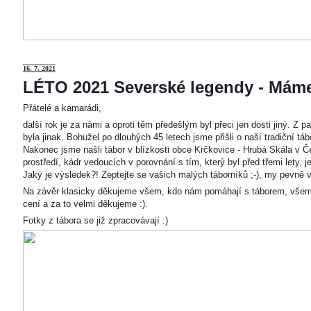
16. 7. 2021
LÉTO 2021 Severské legendy - Mám
Přátelé a kamarádi,
další rok je za námi a oproti těm předešlým byl přeci jen dosti jiný. Z
byla jinak. Bohužel po dlouhých 45 letech jsme přišli o naší tradiční t
Nakonec jsme našli tábor v blízkosti obce Krčkovice - Hrubá Skála v Č
prostředí, kádr vedoucích v porovnání s tím, který byl před třemi lety,
Jaký je výsledek?! Zeptejte se vašich malých táborníků ;-), my pevně v
Na závěr klasicky děkujeme všem, kdo nám pomáhají s táborem, všem
cení a za to velmi děkujeme :).
Fotky z tábora se již zpracovávají :)