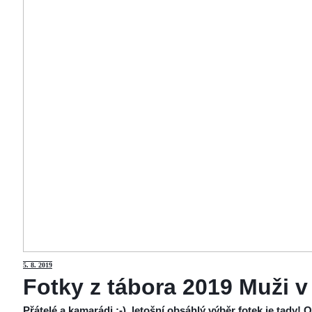
5
. 8. 2019
Fotky z tábora 2019 Muži v
Přátelé a kamarádi :-), letošní obsáhlý výběr fotek je tady!