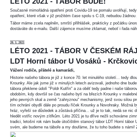
LÉTO 2021 - TÁBOR BUDE!
Současné mimořádná opatření proti Covidu-19 se pomalu uvolňují, tedy 
opatření, které však v již prožitém čase spolu s C-19, nebudou žádnou 
Tábor máme zcela naplněn, smrští přilhlášek, prakticky z počátku únor
dostáváte do e-mailu. Další zájemce musíme zklamat, neboť i řada náh
20
. 1. 2021
LÉTO 2021 - TÁBOR V ČESKÉM RÁJ
LDT Horní tábor U Vosáků - Krčkovice
Vážení rodiče, přátelé a kamarádi,
Historie našeho tábora je již z konce 70. let minulého století... tedy d
Krounky. Ale jak jsme již v minulých letech avizovali, jednoho dne bu
tábora překlene údolí "Poldr Kutřín" a za oběť tedy padne i naše tábor
obdobím, kdy dovršil se čas našeho bytí na březích Krounky v malebné
jeho pevných skal a země "zahryznou" mechanismy, jenž svou silou pro
tím ochrání obydlí dále po proudu říček Krounky a Novohraky. Možná by 
hráz, vyřeší se důsledek a zůstává příčina... už je to tak, nedá se nic d
hledět vstříc novým zítřkům. Léto 2021 je tu dříve nežli schováme zimn
tradici, letošní rok nám bude útočištěm stanový tábor LDT Horní tábo
svém, ale budeme na táboře a my doufáme, že tu toho budete s námi!
Z