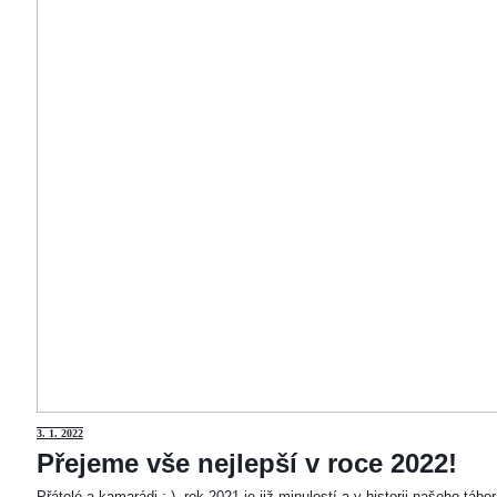
3
. 1. 2022
Přejeme vše nejlepší v roce 2022!
Přátelé a kamarádi :-). rok 2021 je již minulostí a v historii našeho táb