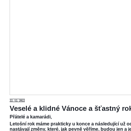
22.
12. 2022
Veselé a klidné Vánoce a šťastný r
Přátelé a kamarádi,
Letošní rok máme prakticky u konce a následující už od
nastávají změny, které, jak pevně věříme, budou jen a j