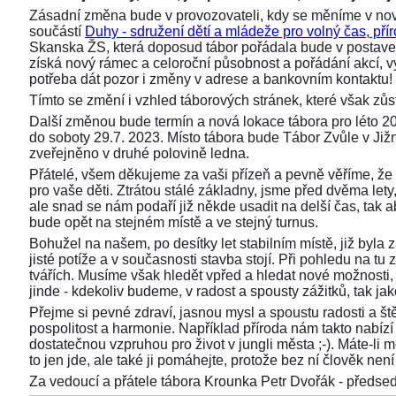
Zásadní změna bude v provozovateli, kdy se měníme v nov
součástí
Duhy - sdružení dětí a mládeže pro volný čas, přír
Skanska ŽS, která doposud tábor pořádala bude v postaven
získá nový rámec a celoroční působnost a pořádání akcí,
potřeba dát pozor i změny v adrese a bankovním kontaktu!
Tímto se změní i vzhled táborových stránek, které však z
Další změnou bude termín a nová lokace tábora pro léto 2
do soboty 29.7. 2023. Místo tábora bude Tábor Zvůle v Již
zveřejněno v druhé polovině ledna.
Přátelé, všem děkujeme za vaši přízeň a pevně věříme, že 
pro vaše děti. Ztrátou stálé základny, jsme před dvěma lety, 
ale snad se nám podaří již někde usadit na delší čas, tak aby
bude opět na stejném místě a ve stejný turnus.
Bohužel na našem, po desítky let stabilním místě, již byla
jisté potíže a v současnosti stavba stojí. Při pohledu na 
tvářích. Musíme však hledět vpřed a hledat nové možnosti,
jinde - kdekoliv budeme, v radost a spousty zážitků, tak ja
Přejme si pevné zdraví, jasnou mysl a spoustu radosti a ště
pospolitost a harmonie. Například příroda nám takto nabízí s
dostatečnou vzpruhou pro život v jungli města ;-). Máte-li 
to jen jde, ale také ji pomáhejte, protože bez ní člověk není 
Za vedoucí a přátele tábora Krounka Petr Dvořák - před