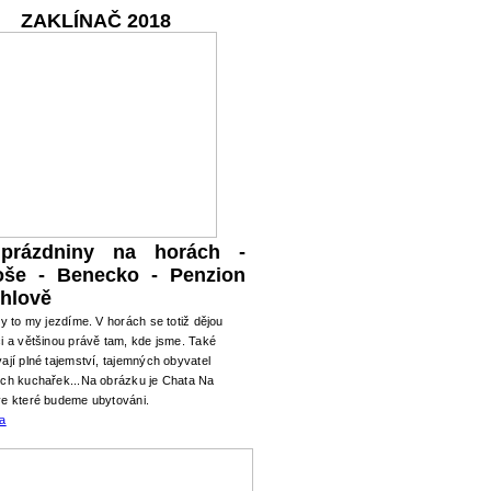
ZAKLÍNAČ 2018
 prázdniny na horách -
oše - Benecko - Penzion
hlově
ry to my jezdíme. V horách se totiž dějou
i a většinou právě tam, kde jsme. Také
ají plné tajemství, tajemných obyvatel
ých kuchařek...Na obrázku je Chata Na
ve které budeme ubytováni.
ma