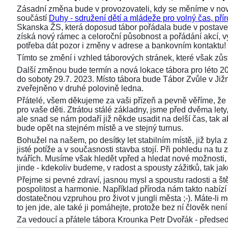
Zásadní změna bude v provozovateli, kdy se měníme v nov
součástí
Duhy - sdružení dětí a mládeže pro volný čas, přír
Skanska ŽS, která doposud tábor pořádala bude v postaven
získá nový rámec a celoroční působnost a pořádání akcí,
potřeba dát pozor i změny v adrese a bankovním kontaktu!
Tímto se změní i vzhled táborových stránek, které však z
Další změnou bude termín a nová lokace tábora pro léto 2
do soboty 29.7. 2023. Místo tábora bude Tábor Zvůle v Již
zveřejněno v druhé polovině ledna.
Přátelé, všem děkujeme za vaši přízeň a pevně věříme, že 
pro vaše děti. Ztrátou stálé základny, jsme před dvěma lety, 
ale snad se nám podaří již někde usadit na delší čas, tak aby
bude opět na stejném místě a ve stejný turnus.
Bohužel na našem, po desítky let stabilním místě, již byla
jisté potíže a v současnosti stavba stojí. Při pohledu na 
tvářích. Musíme však hledět vpřed a hledat nové možnosti,
jinde - kdekoliv budeme, v radost a spousty zážitků, tak ja
Přejme si pevné zdraví, jasnou mysl a spoustu radosti a ště
pospolitost a harmonie. Například příroda nám takto nabízí s
dostatečnou vzpruhou pro život v jungli města ;-). Máte-li 
to jen jde, ale také ji pomáhejte, protože bez ní člověk není 
Za vedoucí a přátele tábora Krounka Petr Dvořák - před