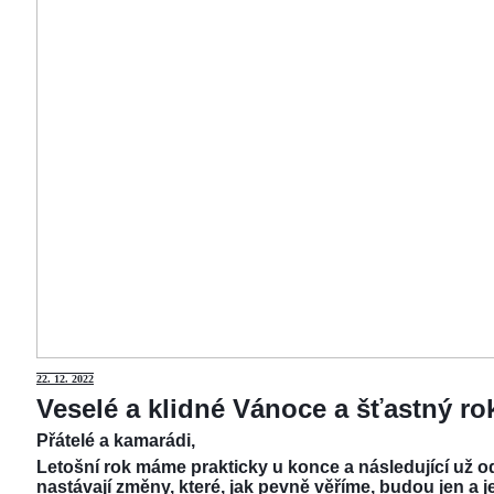
22.
12. 2022
Veselé a klidné Vánoce a šťastný r
Přátelé a kamarádi,
Letošní rok máme prakticky u konce a následující už od
nastávají změny, které, jak pevně věříme, budou jen a j