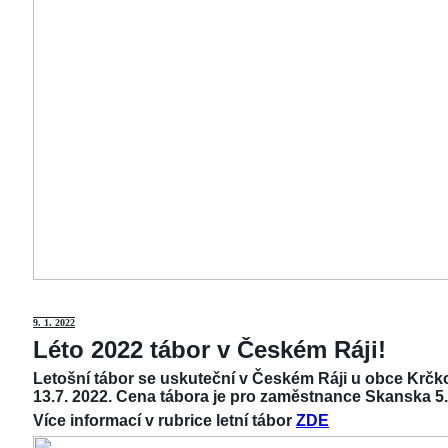
9
. 1. 2022
Léto 2022 tábor v Českém Ráji!
Letošní tábor se uskuteční v Českém Ráji u obce Krčko
13.7. 2022. Cena tábora je pro zaměstnance Skanska 5.
Více informací v rubrice letní tábor
ZDE