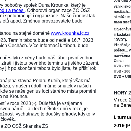
27h 50m 2
ý pobočný spolek Duha Krounka, který je
vznikl sk
odu a recesi
. Odborová organizace ZO OSŽ
nosičích..
í spolupracující organizace. Naše činnost tak
si můžete
 výletů apod. Změnou provozovatele bude
flash discí
Objednáve
ůstanou na stejné doméně
www.krounka.ic.cz
.
jirka.luk
023. Termín tábora bude od neděle 16.7. 2023
"DVD").
ních Čechách. Více informací k táboru bude
Předání j
poštou... 
navýšena 
i přes tyto změny bude náš tábor první volbou
Cena:
ztratili jistotu pevného termínu a jistého zázemí,
DVD - 150
 již po skončení tábora bylo jisté, že příští rok
USB - 200
DVD + US
 zahájena stavba Poldru Kutřín, který však má
tu zkázu, v našem údolí, máme smutek v našich
 kde se naše genius loci starého místa promění i
HORY 2
ko na Krounce.
V roce 
stí v roce 2023 ;-). Důležitá je vzájemná
na Bene
vou náruč... a i těch několik dnů v roce, je
možnost, vychutnávejte doušky přírody, kdykoliv
I. turn
člověk...
2019 (P
seda ZO OSŽ Skanska ŽS