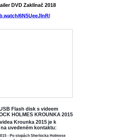
railer DVD Zaklínač 2018
/fb.watch/6N5UeeJlnR/
USB Flash disk s videem
OCK HOLMES KROUNKA 2015
 videa Krounka 2015 je k
 na uvedeném kontaktu:
015 - Po stopách Sherlocka Holmese