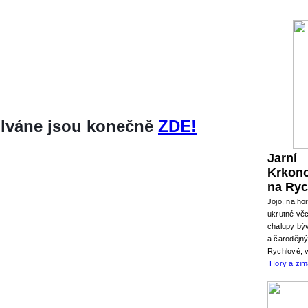
silváne jsou konečně
ZDE!
Jarní
Krkon
na Ryc
Jojo, na ho
ukrutné věc
chalupy býv
a čarodějn
Rychlově, 
Hory a zi