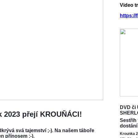
Video t
https:/
DVD či 
ok 2023 přejí KROUŇÁCI!
SHERL
Sestřih
dostání
krývá svá tajemství ;-). Na našem táboře
Krounka 2
en přínosem :-).