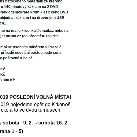
0s natočeného materiálu ze kterého
oro 140minutový záznam na 2 DVD
. Navíc tentokráte kr
om klasického DVD
 objednat záznam i na dřevěných USB
ch...
jte na mailu krounka@email.cz nebo na
s@centrum.cz (do předmětu uveďte
e možné osobním odběrem v Praze či
V případě odeslání poštou bude cena
o poštovné a balné.
 Kč
 Kč
B 300 Kč
019 POSLEDNÍ VOLNÁ MÍSTA!
2019 pojedeme opět do Krkonoš
cko a to ve dvou turnusech:
us sobota 9. 2. - sobota 16. 2.
raha 1 - 5)