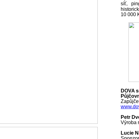
síť, pi
histori
10 000
DOVA s.
Půjčovn
Zapůjčen
www.dov
Petr Dv
Výroba r
Lucie 
Sponzo