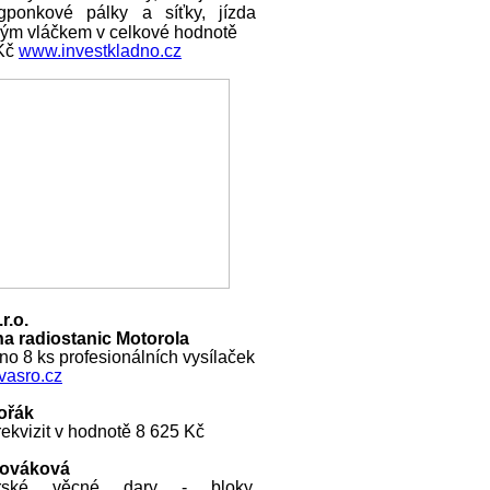
ngponkové pálky a síťky, jízda
ckým vláčkem v celkové hodnotě
 Kč
www.investkladno.cz
r.o.
a radiostanic Motorola
o 8 ks profesionálních vysílaček
asro.cz
ořák
ekvizit v hodnotě 8 625 Kč
Nováková
rské věcné dary - bloky,