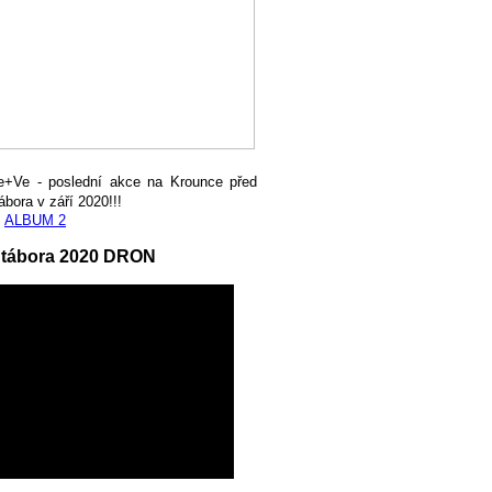
e+Ve - poslední akce na Krounce před
ábora v září 2020!!!
,
ALBUM 2
 tábora 2020 DRON