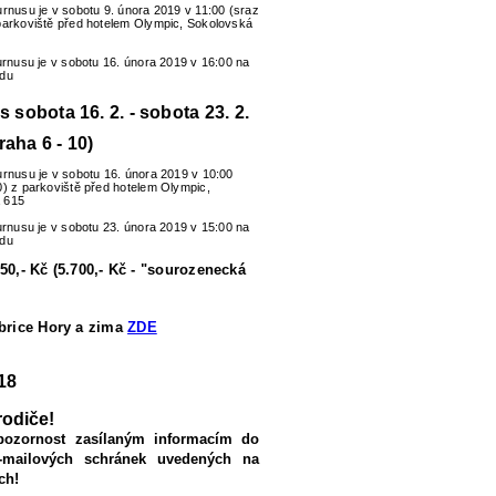
urnusu je v sobotu 9. února 2019 v 11:00 (sraz
parkoviště před hotelem Olympic, Sokolovská
turnusu je v sobotu 16. února 2019 v 16:00 na
zdu
us sobota 16. 2. - sobota 23. 2.
raha 6 - 10)
urnusu je v sobotu 16. února 2019 v 10:00
0) z parkoviště před hotelem Olympic,
 615
turnusu je v sobotu 23. února 2019 v 15:00 na
zdu
50,- Kč (5.700,- Kč - "sourozenecká
ubrice Hory a zima
ZDE
18
rodiče!
pozornost zasílaným informacím do
-mailových schránek uvedených na
ch!