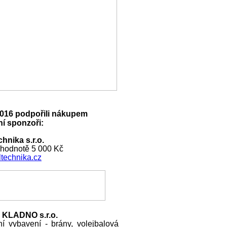
016 podpořili nákupem
í sponzoři:
hnika s.r.o.
 hodnotě 5 000 Kč
technika.cz
 KLADNO s.r.o.
ní vybavení - brány, volejbalová