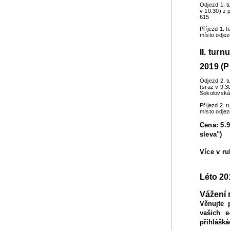
Odjezd 1. t
v 10:30) z 
615
Příjezd 1. 
místo odje
II. turn
2019 (P
Odjezd 2. t
(sraz v 9:3
Sokolovská
Příjezd 2. 
místo odje
Cena: 5.9
sleva")
Více v r
Léto 20
Vážení 
Věnujte 
vašich e
přihlášká