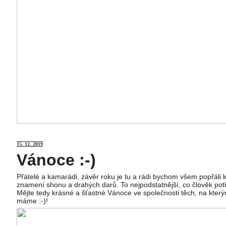
15
. 12. 2019
Vánoce :-)
Přátelé a kamarádi, závěr roku je tu a rádi bychom všem popřáli
znamení shonu a drahých darů. To nejpodstatnější, co člověk potř
Mějte tedy krásné a šťastné Vánoce ve společnosti těch, na kterým
máme :-)!