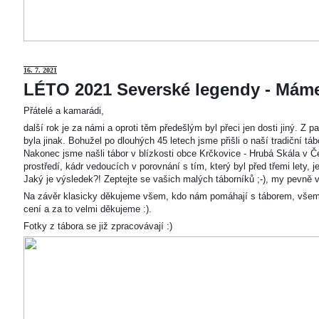
16. 7. 2021
LÉTO 2021 Severské legendy - Mám
Přátelé a kamarádi,
další rok je za námi a oproti těm předešlým byl přeci jen dosti jiný. Z
byla jinak. Bohužel po dlouhých 45 letech jsme přišli o naší tradiční t
Nakonec jsme našli tábor v blízkosti obce Krčkovice - Hrubá Skála v Č
prostředí, kádr vedoucích v porovnání s tím, který byl před třemi lety,
Jaký je výsledek?! Zeptejte se vašich malých táborníků ;-), my pevně v
Na závěr klasicky děkujeme všem, kdo nám pomáhají s táborem, všem
cení a za to velmi děkujeme :).
Fotky z tábora se již zpracovávají :)