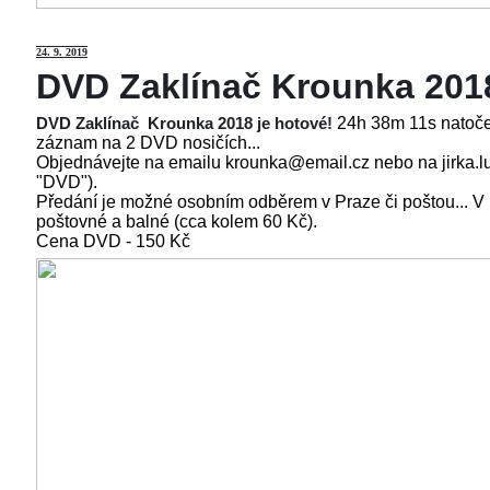
24
. 9. 2019
DVD Zaklínač Krounka 201
24h 38m 11s natoče
DVD Zaklínač Krounka 2018 je hotové!
záznam na 2 DVD nosičích...
Objednávejte na emailu krounka@email.cz nebo na jirka.l
"DVD").
Předání je možné osobním odběrem v Praze či poštou... V
poštovné a balné (cca kolem 60 Kč).
Cena
DVD - 150 Kč