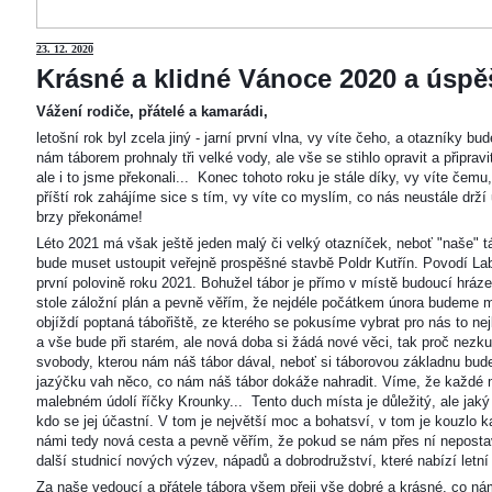
23
. 12. 2020
Krásné a klidné Vánoce 2020 a úspěš
Vážení rodiče, přátelé a kamarádi,
letošní rok byl zcela jiný - jarní první vlna, vy víte čeho, a otazníky 
nám táborem prohnaly tři velké vody, ale vše se stihlo opravit a připravi
ale i to jsme překonali... Konec tohoto roku je stále díky, vy víte čemu
příští rok zahájíme sice s tím, vy víte co myslím, co nás neustále drží
brzy překonáme!
Léto 2021 má však ještě jeden malý či velký otazníček, neboť "naše"
bude muset ustoupit veřejně prospěšné stavbě Poldr Kutřín. Povodí Labe 
první polovině roku 2021. Bohužel tábor je přímo v místě budoucí hráze,
stole záložní plán a pevně věřím, že nejdéle počátkem února budeme m
objíždí poptaná tábořiště, ze kterého se pokusíme vybrat pro nás to n
a vše bude při starém, ale nová doba si žádá nové věci, tak proč nezkus
svobody, kterou nám náš tábor dával, neboť si táborovou základnu bu
jazýčku vah něco, co nám náš tábor dokáže nahradit. Víme, že každé m
malebném údolí říčky Krounky... Tento duch místa je důležitý, ale jaký
kdo se jej účastní. V tom je největší moc a bohatsví, v tom je kouzlo 
námi tedy nová cesta a pevně věřím, že pokud se nám přes ní nepostaví
další studnicí nových výzev, nápadů a dobrodružství, které nabízí letní
Za naše vedoucí a přátele tábora všem přeji vše dobré a krásné, co ná