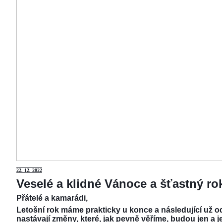
22.
12. 2022
Veselé a klidné Vánoce a šťastný r
Přátelé a kamarádi,
Letošní rok máme prakticky u konce a následující už od
nastávají změny, které, jak pevně věříme, budou jen a j