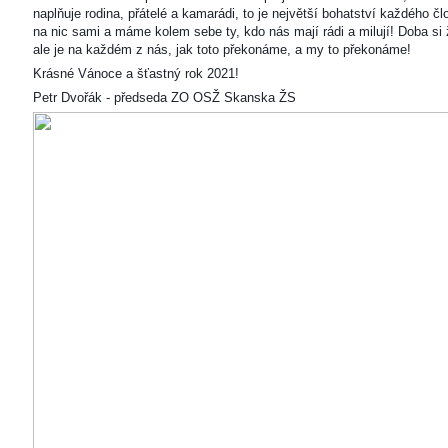
naplňuje rodina, přátelé a kamarádi, to je největší bohatství každého čl
na nic sami a máme kolem sebe ty, kdo nás mají rádi a milují! Doba si ž
ale je na každém z nás, jak toto překonáme, a my to překonáme!
Krásné Vánoce a šťastný rok 2021!
Petr Dvořák - předseda ZO OSŽ Skanska ŽS