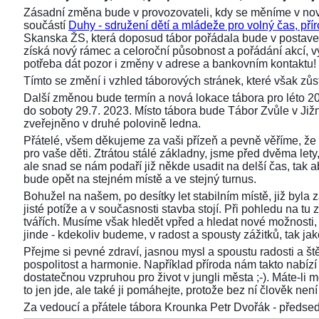
Zásadní změna bude v provozovateli, kdy se měníme v nov
součástí
Duhy - sdružení dětí a mládeže pro volný čas, přír
Skanska ŽS, která doposud tábor pořádala bude v postaven
získá nový rámec a celoroční působnost a pořádání akcí,
potřeba dát pozor i změny v adrese a bankovním kontaktu!
Tímto se změní i vzhled táborových stránek, které však z
Další změnou bude termín a nová lokace tábora pro léto 2
do soboty 29.7. 2023. Místo tábora bude Tábor Zvůle v Již
zveřejněno v druhé polovině ledna.
Přátelé, všem děkujeme za vaši přízeň a pevně věříme, že 
pro vaše děti. Ztrátou stálé základny, jsme před dvěma lety, 
ale snad se nám podaří již někde usadit na delší čas, tak aby
bude opět na stejném místě a ve stejný turnus.
Bohužel na našem, po desítky let stabilním místě, již byla
jisté potíže a v současnosti stavba stojí. Při pohledu na 
tvářích. Musíme však hledět vpřed a hledat nové možnosti,
jinde - kdekoliv budeme, v radost a spousty zážitků, tak ja
Přejme si pevné zdraví, jasnou mysl a spoustu radosti a ště
pospolitost a harmonie. Například příroda nám takto nabízí s
dostatečnou vzpruhou pro život v jungli města ;-). Máte-li 
to jen jde, ale také ji pomáhejte, protože bez ní člověk není 
Za vedoucí a přátele tábora Krounka Petr Dvořák - před