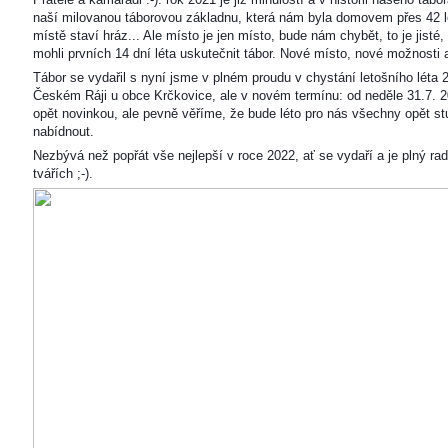
naší milovanou táborovou základnu, která nám byla domovem přes 42 l
místě staví hráz... Ale místo je jen místo, bude nám chybět, to je jisté
mohli prvních 14 dní léta uskutečnit tábor. Nové místo, nové možnosti
Tábor se vydařil s nyní jsme v plném proudu v chystání letošního léta 
Českém Ráji u obce Krčkovice, ale v novém termínu: od neděle 31.7. 2
opět novinkou, ale pevně věříme, že bude léto pro nás všechny opět s
nabídnout.
Nezbývá než popřát vše nejlepší v roce 2022, ať se vydaří a je plný ra
tvářích ;-).