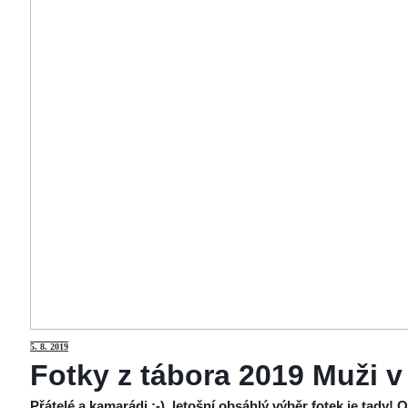
5
. 8. 2019
Fotky z tábora 2019 Muži v
Přátelé a kamarádi :-), letošní obsáhlý výběr fotek je tady!