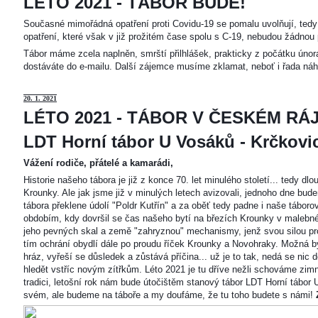
LÉTO 2021 - TÁBOR BUDE!
Současné mimořádná opatření proti Covidu-19 se pomalu uvolňují, tedy 
opatření, které však v již prožitém čase spolu s C-19, nebudou žádnou 
Tábor máme zcela naplněn, smrští přilhlášek, prakticky z počátku únor
dostáváte do e-mailu. Další zájemce musíme zklamat, neboť i řada náh
20
. 1. 2021
LÉTO 2021 - TÁBOR V ČESKÉM RÁJ
LDT Horní tábor U Vosáků - Krčkovice
Vážení rodiče, přátelé a kamarádi,
Historie našeho tábora je již z konce 70. let minulého století... tedy d
Krounky. Ale jak jsme již v minulých letech avizovali, jednoho dne bu
tábora překlene údolí "Poldr Kutřín" a za oběť tedy padne i naše tábor
obdobím, kdy dovršil se čas našeho bytí na březích Krounky v malebné
jeho pevných skal a země "zahryznou" mechanismy, jenž svou silou pro
tím ochrání obydlí dále po proudu říček Krounky a Novohraky. Možná by 
hráz, vyřeší se důsledek a zůstává příčina... už je to tak, nedá se nic d
hledět vstříc novým zítřkům. Léto 2021 je tu dříve nežli schováme zimn
tradici, letošní rok nám bude útočištěm stanový tábor LDT Horní tábo
svém, ale budeme na táboře a my doufáme, že tu toho budete s námi!
Z