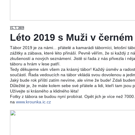
15
. 7. 2019
Léto 2019 s Muži v černém j
Tábor 2019 je za námi... přátelé a kamarádi táborníci, letošní tá
zážitky a zábava, které léto přináší. Pevně věřím, že si každý z ná
zkušeností a nových seznámení. Jistě si řada z nás přivezla i něj
táboru a hrám v lese patří.
Tedy děkujeme vám všem za krásný tábor! Každý úsměv a radost 
součástí. Řada vedoucích na tábor vkládá svou dovolenou a jedi
Jaký bude rok příští zatím nevíme, ale víme že bude! Zdali budeme
Důležité je, že máte kolem sebe své přátele a lidi, kteří tam jsou 
Užívejte si krásného a klidného léta!
Fotky z tábora se budou nyní probírat. Opět jich je více než 700
na
www.krounka.ic.cz