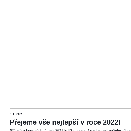
3
. 1. 2022
Přejeme vše nejlepší v roce 2022!
Přátelé a kamarádi :-). rok 2021 je již minulostí a v historii našeho táb