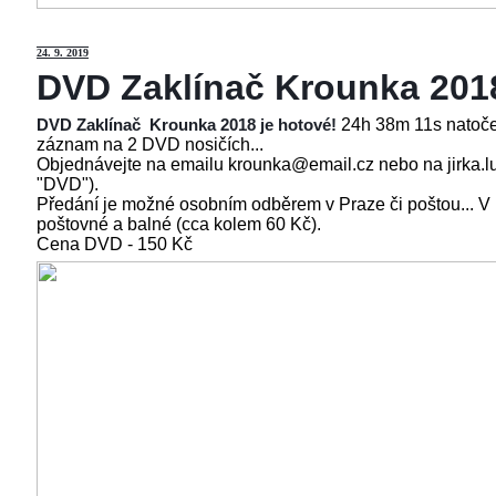
24
. 9. 2019
DVD Zaklínač Krounka 201
24h 38m 11s natoče
DVD Zaklínač Krounka 2018 je hotové!
záznam na 2 DVD nosičích...
Objednávejte na emailu krounka@email.cz nebo na jirka.l
"DVD").
Předání je možné osobním odběrem v Praze či poštou... V
poštovné a balné (cca kolem 60 Kč).
Cena
DVD - 150 Kč