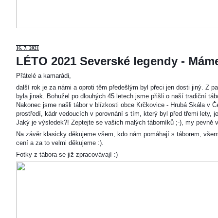
16. 7. 2021
LÉTO 2021 Severské legendy - Mám
Přátelé a kamarádi,
další rok je za námi a oproti těm předešlým byl přeci jen dosti jiný. Z
byla jinak. Bohužel po dlouhých 45 letech jsme přišli o naší tradiční t
Nakonec jsme našli tábor v blízkosti obce Krčkovice - Hrubá Skála v Č
prostředí, kádr vedoucích v porovnání s tím, který byl před třemi lety,
Jaký je výsledek?! Zeptejte se vašich malých táborníků ;-), my pevně v
Na závěr klasicky děkujeme všem, kdo nám pomáhají s táborem, všem
cení a za to velmi děkujeme :).
Fotky z tábora se již zpracovávají :)