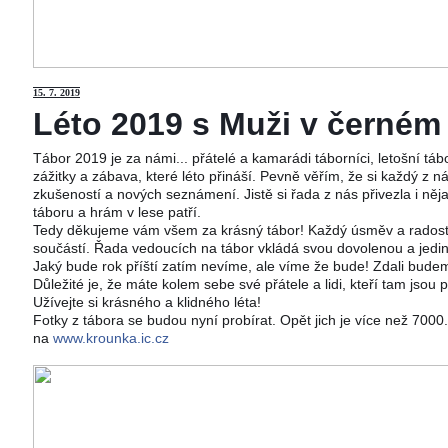
15
. 7. 2019
Léto 2019 s Muži v černém j
Tábor 2019 je za námi... přátelé a kamarádi táborníci, letošní tá
zážitky a zábava, které léto přináší. Pevně věřím, že si každý z ná
zkušeností a nových seznámení. Jistě si řada z nás přivezla i něj
táboru a hrám v lese patří.
Tedy děkujeme vám všem za krásný tábor! Každý úsměv a radost 
součástí. Řada vedoucích na tábor vkládá svou dovolenou a jedi
Jaký bude rok příští zatím nevíme, ale víme že bude! Zdali budeme
Důležité je, že máte kolem sebe své přátele a lidi, kteří tam jsou 
Užívejte si krásného a klidného léta!
Fotky z tábora se budou nyní probírat. Opět jich je více než 700
na
www.krounka.ic.cz