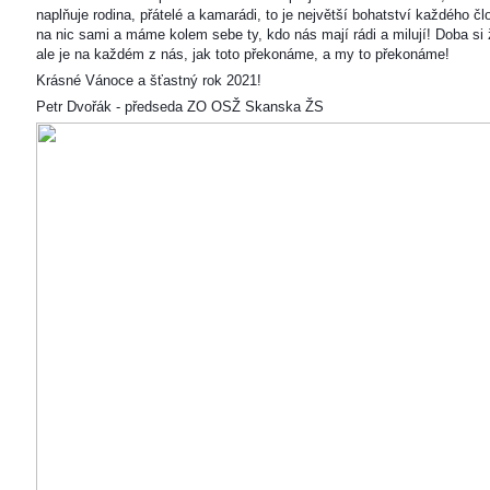
naplňuje rodina, přátelé a kamarádi, to je největší bohatství každého čl
na nic sami a máme kolem sebe ty, kdo nás mají rádi a milují! Doba si ž
ale je na každém z nás, jak toto překonáme, a my to překonáme!
Krásné Vánoce a šťastný rok 2021!
Petr Dvořák - předseda ZO OSŽ Skanska ŽS