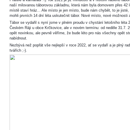
naší milovanou táborovou základnu, která nám byla domovem přes 42 l
místě staví hráz... Ale místo je jen místo, bude nám chybět, to je jisté
mohli prvních 14 dní léta uskutečnit tábor. Nové místo, nové možnosti
Tábor se vydařil s nyní jsme v plném proudu v chystání letošního léta 
Českém Ráji u obce Krčkovice, ale v novém termínu: od neděle 31.7. 2
opět novinkou, ale pevně věříme, že bude léto pro nás všechny opět s
nabídnout.
Nezbývá než popřát vše nejlepší v roce 2022, ať se vydaří a je plný ra
tvářích ;-).