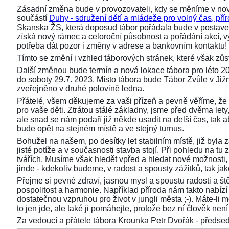
Zásadní změna bude v provozovateli, kdy se měníme v nov
součástí
Duhy - sdružení dětí a mládeže pro volný čas, přír
Skanska ŽS, která doposud tábor pořádala bude v postaven
získá nový rámec a celoroční působnost a pořádání akcí,
potřeba dát pozor i změny v adrese a bankovním kontaktu!
Tímto se změní i vzhled táborových stránek, které však z
Další změnou bude termín a nová lokace tábora pro léto 2
do soboty 29.7. 2023. Místo tábora bude Tábor Zvůle v Již
zveřejněno v druhé polovině ledna.
Přátelé, všem děkujeme za vaši přízeň a pevně věříme, že 
pro vaše děti. Ztrátou stálé základny, jsme před dvěma lety, 
ale snad se nám podaří již někde usadit na delší čas, tak aby
bude opět na stejném místě a ve stejný turnus.
Bohužel na našem, po desítky let stabilním místě, již byla
jisté potíže a v současnosti stavba stojí. Při pohledu na 
tvářích. Musíme však hledět vpřed a hledat nové možnosti,
jinde - kdekoliv budeme, v radost a spousty zážitků, tak ja
Přejme si pevné zdraví, jasnou mysl a spoustu radosti a ště
pospolitost a harmonie. Například příroda nám takto nabízí s
dostatečnou vzpruhou pro život v jungli města ;-). Máte-li 
to jen jde, ale také ji pomáhejte, protože bez ní člověk není 
Za vedoucí a přátele tábora Krounka Petr Dvořák - před