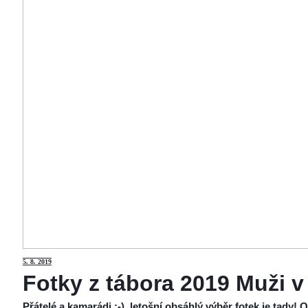
5
. 8. 2019
Fotky z tábora 2019 Muži v
Přátelé a kamarádi :-), letošní obsáhlý výběr fotek je tady!