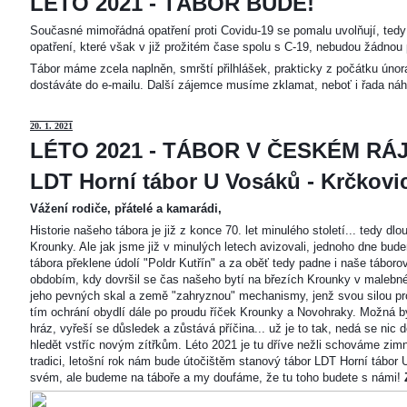
LÉTO 2021 - TÁBOR BUDE!
Současné mimořádná opatření proti Covidu-19 se pomalu uvolňují, tedy 
opatření, které však v již prožitém čase spolu s C-19, nebudou žádnou 
Tábor máme zcela naplněn, smrští přilhlášek, prakticky z počátku únor
dostáváte do e-mailu. Další zájemce musíme zklamat, neboť i řada náh
20
. 1. 2021
LÉTO 2021 - TÁBOR V ČESKÉM RÁJ
LDT Horní tábor U Vosáků - Krčkovice
Vážení rodiče, přátelé a kamarádi,
Historie našeho tábora je již z konce 70. let minulého století... tedy d
Krounky. Ale jak jsme již v minulých letech avizovali, jednoho dne bu
tábora překlene údolí "Poldr Kutřín" a za oběť tedy padne i naše tábor
obdobím, kdy dovršil se čas našeho bytí na březích Krounky v malebné
jeho pevných skal a země "zahryznou" mechanismy, jenž svou silou pro
tím ochrání obydlí dále po proudu říček Krounky a Novohraky. Možná by 
hráz, vyřeší se důsledek a zůstává příčina... už je to tak, nedá se nic d
hledět vstříc novým zítřkům. Léto 2021 je tu dříve nežli schováme zimn
tradici, letošní rok nám bude útočištěm stanový tábor LDT Horní tábo
svém, ale budeme na táboře a my doufáme, že tu toho budete s námi!
Z