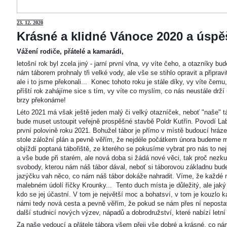
23
. 12. 2020
Krásné a klidné Vánoce 2020 a úspěš
Vážení rodiče, přátelé a kamarádi,
letošní rok byl zcela jiný - jarní první vlna, vy víte čeho, a otazníky 
nám táborem prohnaly tři velké vody, ale vše se stihlo opravit a připravi
ale i to jsme překonali... Konec tohoto roku je stále díky, vy víte čemu
příští rok zahájíme sice s tím, vy víte co myslím, co nás neustále drží
brzy překonáme!
Léto 2021 má však ještě jeden malý či velký otazníček, neboť "naše"
bude muset ustoupit veřejně prospěšné stavbě Poldr Kutřín. Povodí Labe 
první polovině roku 2021. Bohužel tábor je přímo v místě budoucí hráze,
stole záložní plán a pevně věřím, že nejdéle počátkem února budeme m
objíždí poptaná tábořiště, ze kterého se pokusíme vybrat pro nás to n
a vše bude při starém, ale nová doba si žádá nové věci, tak proč nezkus
svobody, kterou nám náš tábor dával, neboť si táborovou základnu bu
jazýčku vah něco, co nám náš tábor dokáže nahradit. Víme, že každé m
malebném údolí říčky Krounky... Tento duch místa je důležitý, ale jaký
kdo se jej účastní. V tom je největší moc a bohatsví, v tom je kouzlo 
námi tedy nová cesta a pevně věřím, že pokud se nám přes ní nepostaví
další studnicí nových výzev, nápadů a dobrodružství, které nabízí letní
Za naše vedoucí a přátele tábora všem přeji vše dobré a krásné, co ná