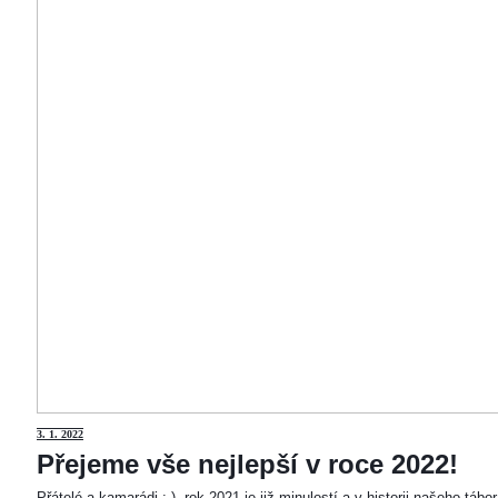
3
. 1. 2022
Přejeme vše nejlepší v roce 2022!
Přátelé a kamarádi :-). rok 2021 je již minulostí a v historii našeho táb