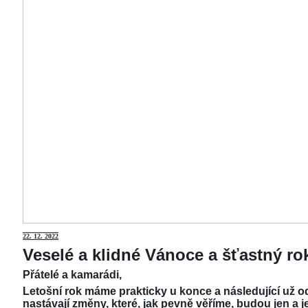
22.
12. 2022
Veselé a klidné Vánoce a šťastný r
Přátelé a kamarádi,
Letošní rok máme prakticky u konce a následující už od
nastávají změny, které, jak pevně věříme, budou jen a j