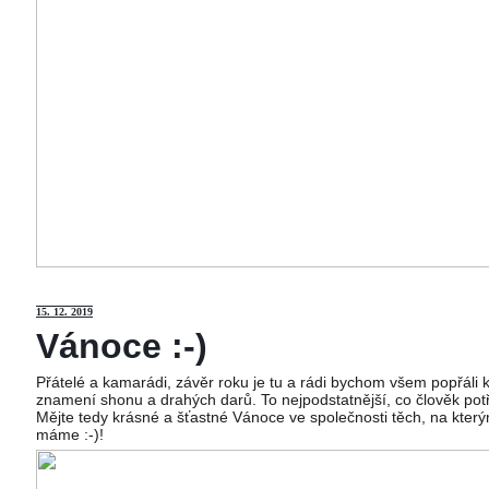
15
. 12. 2019
Vánoce :-)
Přátelé a kamarádi, závěr roku je tu a rádi bychom všem popřáli
znamení shonu a drahých darů. To nejpodstatnější, co člověk potř
Mějte tedy krásné a šťastné Vánoce ve společnosti těch, na kterým
máme :-)!