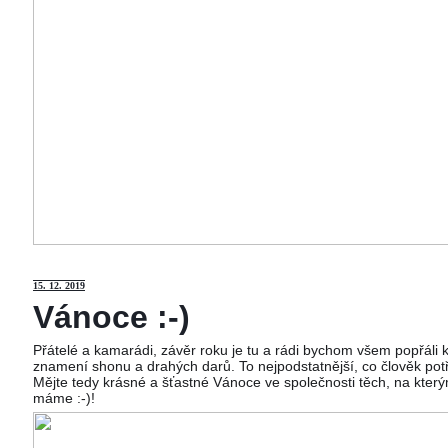
15
. 12. 2019
Vánoce :-)
Přátelé a kamarádi, závěr roku je tu a rádi bychom všem popřáli
znamení shonu a drahých darů. To nejpodstatnější, co člověk potř
Mějte tedy krásné a šťastné Vánoce ve společnosti těch, na kterým
máme :-)!