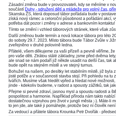
Zásadní změna bude v provozovateli, kdy se měníme v nov
součástí
Duhy - sdružení dětí a mládeže pro volný čas, přír
Skanska ŽS, která doposud tábor pořádala bude v postaven
získá nový rámec a celoroční působnost a pořádání akcí,
potřeba dát pozor i změny v adrese a bankovním kontaktu!
Tímto se změní i vzhled táborových stránek, které však z
Další změnou bude termín a nová lokace tábora pro léto 2
do soboty 29.7. 2023. Místo tábora bude Tábor Zvůle v Již
zveřejněno v druhé polovině ledna.
Přátelé, všem děkujeme za vaši přízeň a pevně věříme, že 
pro vaše děti. Ztrátou stálé základny, jsme před dvěma lety, 
ale snad se nám podaří již někde usadit na delší čas, tak aby
bude opět na stejném místě a ve stejný turnus.
Bohužel na našem, po desítky let stabilním místě, již byla
jisté potíže a v současnosti stavba stojí. Při pohledu na 
tvářích. Musíme však hledět vpřed a hledat nové možnosti,
jinde - kdekoliv budeme, v radost a spousty zážitků, tak ja
Přejme si pevné zdraví, jasnou mysl a spoustu radosti a ště
pospolitost a harmonie. Například příroda nám takto nabízí s
dostatečnou vzpruhou pro život v jungli města ;-). Máte-li 
to jen jde, ale také ji pomáhejte, protože bez ní člověk není 
Za vedoucí a přátele tábora Krounka Petr Dvořák - před