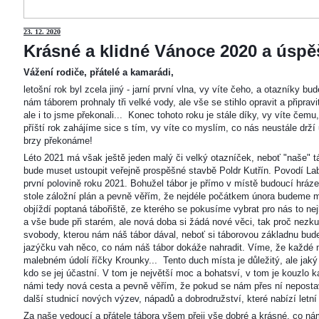
23
. 12. 2020
Krásné a klidné Vánoce 2020 a úspěš
Vážení rodiče, přátelé a kamarádi,
letošní rok byl zcela jiný - jarní první vlna, vy víte čeho, a otazníky 
nám táborem prohnaly tři velké vody, ale vše se stihlo opravit a připravi
ale i to jsme překonali... Konec tohoto roku je stále díky, vy víte čemu
příští rok zahájíme sice s tím, vy víte co myslím, co nás neustále drží
brzy překonáme!
Léto 2021 má však ještě jeden malý či velký otazníček, neboť "naše"
bude muset ustoupit veřejně prospěšné stavbě Poldr Kutřín. Povodí Labe 
první polovině roku 2021. Bohužel tábor je přímo v místě budoucí hráze,
stole záložní plán a pevně věřím, že nejdéle počátkem února budeme m
objíždí poptaná tábořiště, ze kterého se pokusíme vybrat pro nás to n
a vše bude při starém, ale nová doba si žádá nové věci, tak proč nezkus
svobody, kterou nám náš tábor dával, neboť si táborovou základnu bu
jazýčku vah něco, co nám náš tábor dokáže nahradit. Víme, že každé m
malebném údolí říčky Krounky... Tento duch místa je důležitý, ale jaký
kdo se jej účastní. V tom je největší moc a bohatsví, v tom je kouzlo 
námi tedy nová cesta a pevně věřím, že pokud se nám přes ní nepostaví
další studnicí nových výzev, nápadů a dobrodružství, které nabízí letní
Za naše vedoucí a přátele tábora všem přeji vše dobré a krásné, co ná