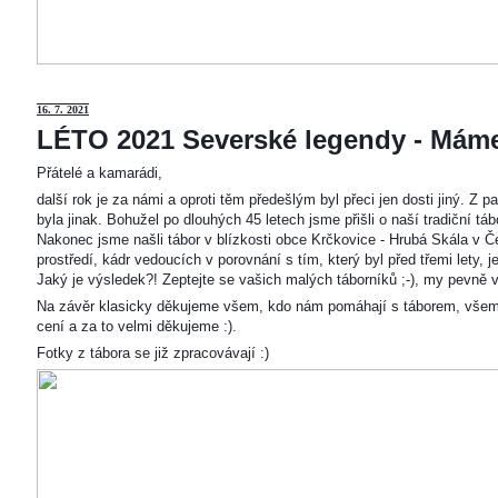
16. 7. 2021
LÉTO 2021 Severské legendy - Mám
Přátelé a kamarádi,
další rok je za námi a oproti těm předešlým byl přeci jen dosti jiný. Z
byla jinak. Bohužel po dlouhých 45 letech jsme přišli o naší tradiční t
Nakonec jsme našli tábor v blízkosti obce Krčkovice - Hrubá Skála v Č
prostředí, kádr vedoucích v porovnání s tím, který byl před třemi lety,
Jaký je výsledek?! Zeptejte se vašich malých táborníků ;-), my pevně v
Na závěr klasicky děkujeme všem, kdo nám pomáhají s táborem, všem
cení a za to velmi děkujeme :).
Fotky z tábora se již zpracovávají :)