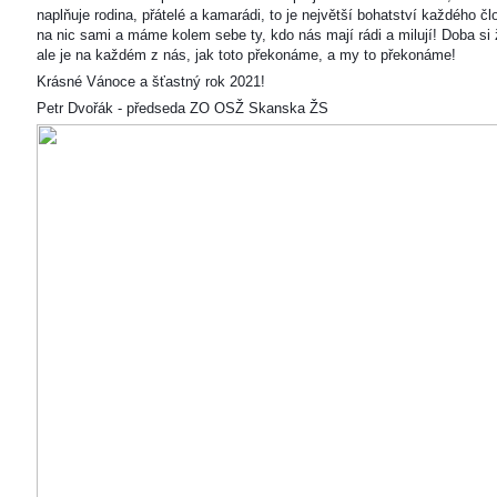
naplňuje rodina, přátelé a kamarádi, to je největší bohatství každého čl
na nic sami a máme kolem sebe ty, kdo nás mají rádi a milují! Doba si ž
ale je na každém z nás, jak toto překonáme, a my to překonáme!
Krásné Vánoce a šťastný rok 2021!
Petr Dvořák - předseda ZO OSŽ Skanska ŽS