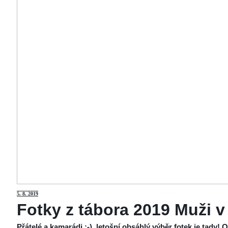
5
. 8. 2019
Fotky z tábora 2019 Muži v
Přátelé a kamarádi :-), letošní obsáhlý výběr fotek je tady!