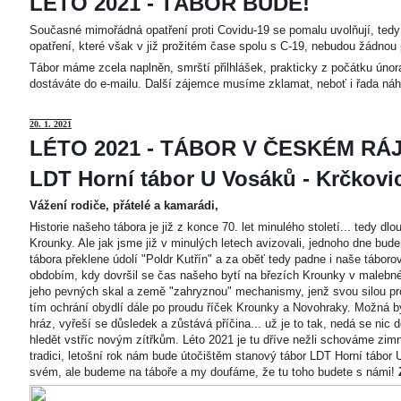
LÉTO 2021 - TÁBOR BUDE!
Současné mimořádná opatření proti Covidu-19 se pomalu uvolňují, tedy 
opatření, které však v již prožitém čase spolu s C-19, nebudou žádnou 
Tábor máme zcela naplněn, smrští přilhlášek, prakticky z počátku únor
dostáváte do e-mailu. Další zájemce musíme zklamat, neboť i řada náh
20
. 1. 2021
LÉTO 2021 - TÁBOR V ČESKÉM RÁJ
LDT Horní tábor U Vosáků - Krčkovice
Vážení rodiče, přátelé a kamarádi,
Historie našeho tábora je již z konce 70. let minulého století... tedy d
Krounky. Ale jak jsme již v minulých letech avizovali, jednoho dne bu
tábora překlene údolí "Poldr Kutřín" a za oběť tedy padne i naše tábor
obdobím, kdy dovršil se čas našeho bytí na březích Krounky v malebné
jeho pevných skal a země "zahryznou" mechanismy, jenž svou silou pro
tím ochrání obydlí dále po proudu říček Krounky a Novohraky. Možná by 
hráz, vyřeší se důsledek a zůstává příčina... už je to tak, nedá se nic d
hledět vstříc novým zítřkům. Léto 2021 je tu dříve nežli schováme zimn
tradici, letošní rok nám bude útočištěm stanový tábor LDT Horní tábo
svém, ale budeme na táboře a my doufáme, že tu toho budete s námi!
Z