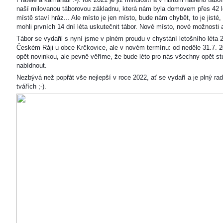
naší milovanou táborovou základnu, která nám byla domovem přes 42 l
místě staví hráz... Ale místo je jen místo, bude nám chybět, to je jisté
mohli prvních 14 dní léta uskutečnit tábor. Nové místo, nové možnosti
Tábor se vydařil s nyní jsme v plném proudu v chystání letošního léta 
Českém Ráji u obce Krčkovice, ale v novém termínu: od neděle 31.7. 2
opět novinkou, ale pevně věříme, že bude léto pro nás všechny opět s
nabídnout.
Nezbývá než popřát vše nejlepší v roce 2022, ať se vydaří a je plný ra
tvářích ;-).