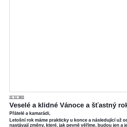
22.
12. 2022
Veselé a klidné Vánoce a šťastný r
Přátelé a kamarádi,
Letošní rok máme prakticky u konce a následující už od
nastávají změny, které, jak pevně věříme, budou jen a j