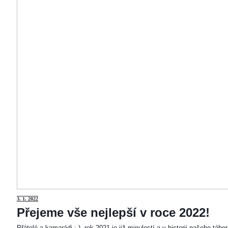
3
. 1. 2022
Přejeme vše nejlepší v roce 2022!
Přátelé a kamarádi :-). rok 2021 je již minulostí a v historii našeho táb