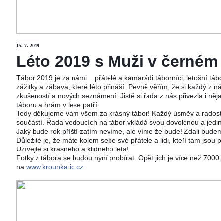
15
. 7. 2019
Léto 2019 s Muži v černém j
Tábor 2019 je za námi... přátelé a kamarádi táborníci, letošní tá
zážitky a zábava, které léto přináší. Pevně věřím, že si každý z ná
zkušeností a nových seznámení. Jistě si řada z nás přivezla i něj
táboru a hrám v lese patří.
Tedy děkujeme vám všem za krásný tábor! Každý úsměv a radost 
součástí. Řada vedoucích na tábor vkládá svou dovolenou a jedi
Jaký bude rok příští zatím nevíme, ale víme že bude! Zdali budeme
Důležité je, že máte kolem sebe své přátele a lidi, kteří tam jsou 
Užívejte si krásného a klidného léta!
Fotky z tábora se budou nyní probírat. Opět jich je více než 700
na
www.krounka.ic.cz