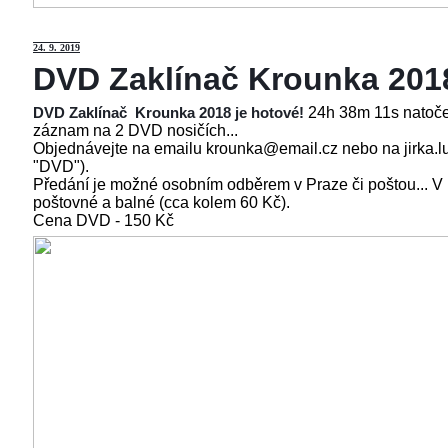
24
. 9. 2019
DVD Zaklínač Krounka 201
24h 38m 11s natoče
DVD Zaklínač Krounka 2018 je hotové!
záznam na 2 DVD nosičích...
Objednávejte na emailu krounka@email.cz nebo na jirka.l
"DVD").
Předání je možné osobním odběrem v Praze či poštou... V
poštovné a balné (cca kolem 60 Kč).
Cena
DVD - 150 Kč