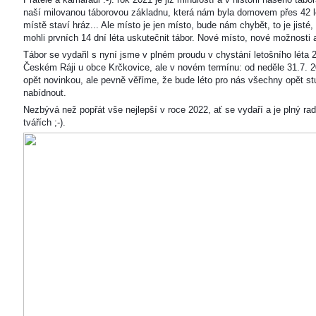
naší milovanou táborovou základnu, která nám byla domovem přes 42 l
místě staví hráz... Ale místo je jen místo, bude nám chybět, to je jisté
mohli prvních 14 dní léta uskutečnit tábor. Nové místo, nové možnosti
Tábor se vydařil s nyní jsme v plném proudu v chystání letošního léta 
Českém Ráji u obce Krčkovice, ale v novém termínu: od neděle 31.7. 2
opět novinkou, ale pevně věříme, že bude léto pro nás všechny opět s
nabídnout.
Nezbývá než popřát vše nejlepší v roce 2022, ať se vydaří a je plný ra
tvářích ;-).