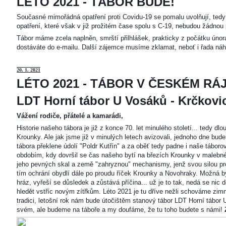
LÉTO 2021 - TÁBOR BUDE!
Současné mimořádná opatření proti Covidu-19 se pomalu uvolňují, tedy 
opatření, které však v již prožitém čase spolu s C-19, nebudou žádnou 
Tábor máme zcela naplněn, smrští přilhlášek, prakticky z počátku únor
dostáváte do e-mailu. Další zájemce musíme zklamat, neboť i řada náh
20
. 1. 2021
LÉTO 2021 - TÁBOR V ČESKÉM RÁJ
LDT Horní tábor U Vosáků - Krčkovice
Vážení rodiče, přátelé a kamarádi,
Historie našeho tábora je již z konce 70. let minulého století... tedy d
Krounky. Ale jak jsme již v minulých letech avizovali, jednoho dne bu
tábora překlene údolí "Poldr Kutřín" a za oběť tedy padne i naše tábor
obdobím, kdy dovršil se čas našeho bytí na březích Krounky v malebné
jeho pevných skal a země "zahryznou" mechanismy, jenž svou silou pro
tím ochrání obydlí dále po proudu říček Krounky a Novohraky. Možná by 
hráz, vyřeší se důsledek a zůstává příčina... už je to tak, nedá se nic d
hledět vstříc novým zítřkům. Léto 2021 je tu dříve nežli schováme zimn
tradici, letošní rok nám bude útočištěm stanový tábor LDT Horní tábo
svém, ale budeme na táboře a my doufáme, že tu toho budete s námi!
Z