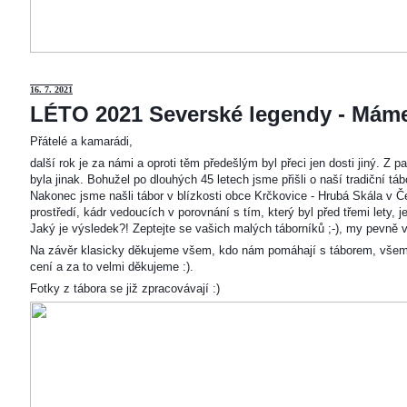
16. 7. 2021
LÉTO 2021 Severské legendy - Mám
Přátelé a kamarádi,
další rok je za námi a oproti těm předešlým byl přeci jen dosti jiný. Z
byla jinak. Bohužel po dlouhých 45 letech jsme přišli o naší tradiční t
Nakonec jsme našli tábor v blízkosti obce Krčkovice - Hrubá Skála v Č
prostředí, kádr vedoucích v porovnání s tím, který byl před třemi lety,
Jaký je výsledek?! Zeptejte se vašich malých táborníků ;-), my pevně v
Na závěr klasicky děkujeme všem, kdo nám pomáhají s táborem, všem
cení a za to velmi děkujeme :).
Fotky z tábora se již zpracovávají :)