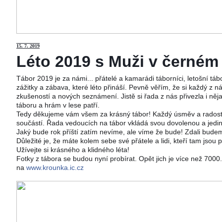
15
. 7. 2019
Léto 2019 s Muži v černém j
Tábor 2019 je za námi... přátelé a kamarádi táborníci, letošní tá
zážitky a zábava, které léto přináší. Pevně věřím, že si každý z ná
zkušeností a nových seznámení. Jistě si řada z nás přivezla i něj
táboru a hrám v lese patří.
Tedy děkujeme vám všem za krásný tábor! Každý úsměv a radost 
součástí. Řada vedoucích na tábor vkládá svou dovolenou a jedi
Jaký bude rok příští zatím nevíme, ale víme že bude! Zdali budeme
Důležité je, že máte kolem sebe své přátele a lidi, kteří tam jsou 
Užívejte si krásného a klidného léta!
Fotky z tábora se budou nyní probírat. Opět jich je více než 700
na
www.krounka.ic.cz