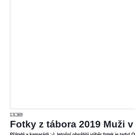
5
. 8. 2019
Fotky z tábora 2019 Muži v
Přátelé a kamarádi :-), letošní obsáhlý výběr fotek je tady!