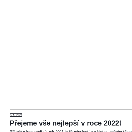
3
. 1. 2022
Přejeme vše nejlepší v roce 2022!
Přátelé a kamarádi :-). rok 2021 je již minulostí a v historii našeho táb