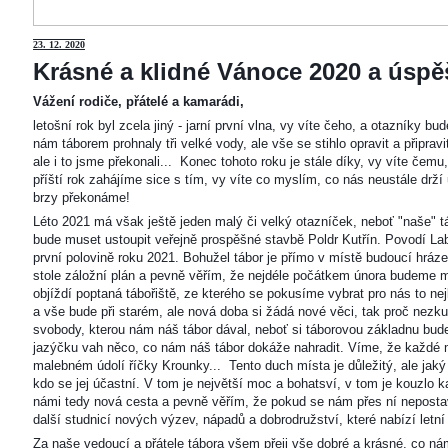
23
. 12. 2020
Krásné a klidné Vánoce 2020 a úspěš
Vážení rodiče, přátelé a kamarádi,
letošní rok byl zcela jiný - jarní první vlna, vy víte čeho, a otazníky 
nám táborem prohnaly tři velké vody, ale vše se stihlo opravit a připravi
ale i to jsme překonali... Konec tohoto roku je stále díky, vy víte čemu
příští rok zahájíme sice s tím, vy víte co myslím, co nás neustále drží
brzy překonáme!
Léto 2021 má však ještě jeden malý či velký otazníček, neboť "naše"
bude muset ustoupit veřejně prospěšné stavbě Poldr Kutřín. Povodí Labe 
první polovině roku 2021. Bohužel tábor je přímo v místě budoucí hráze,
stole záložní plán a pevně věřím, že nejdéle počátkem února budeme m
objíždí poptaná tábořiště, ze kterého se pokusíme vybrat pro nás to n
a vše bude při starém, ale nová doba si žádá nové věci, tak proč nezkus
svobody, kterou nám náš tábor dával, neboť si táborovou základnu bu
jazýčku vah něco, co nám náš tábor dokáže nahradit. Víme, že každé m
malebném údolí říčky Krounky... Tento duch místa je důležitý, ale jaký
kdo se jej účastní. V tom je největší moc a bohatsví, v tom je kouzlo 
námi tedy nová cesta a pevně věřím, že pokud se nám přes ní nepostaví
další studnicí nových výzev, nápadů a dobrodružství, které nabízí letní
Za naše vedoucí a přátele tábora všem přeji vše dobré a krásné, co ná