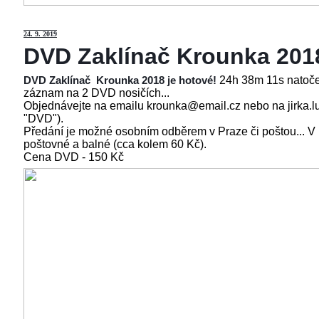
24
. 9. 2019
DVD Zaklínač Krounka 201
24h 38m 11s natoče
DVD Zaklínač Krounka 2018 je hotové!
záznam na 2 DVD nosičích...
Objednávejte na emailu krounka@email.cz nebo na jirka.l
"DVD").
Předání je možné osobním odběrem v Praze či poštou... V
poštovné a balné (cca kolem 60 Kč).
Cena
DVD - 150 Kč