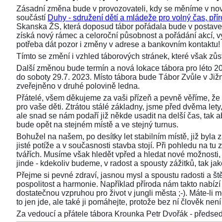
Zásadní změna bude v provozovateli, kdy se měníme v nov
součástí
Duhy - sdružení dětí a mládeže pro volný čas, přír
Skanska ŽS, která doposud tábor pořádala bude v postaven
získá nový rámec a celoroční působnost a pořádání akcí,
potřeba dát pozor i změny v adrese a bankovním kontaktu!
Tímto se změní i vzhled táborových stránek, které však z
Další změnou bude termín a nová lokace tábora pro léto 2
do soboty 29.7. 2023. Místo tábora bude Tábor Zvůle v Již
zveřejněno v druhé polovině ledna.
Přátelé, všem děkujeme za vaši přízeň a pevně věříme, že 
pro vaše děti. Ztrátou stálé základny, jsme před dvěma lety, 
ale snad se nám podaří již někde usadit na delší čas, tak aby
bude opět na stejném místě a ve stejný turnus.
Bohužel na našem, po desítky let stabilním místě, již byla
jisté potíže a v současnosti stavba stojí. Při pohledu na 
tvářích. Musíme však hledět vpřed a hledat nové možnosti,
jinde - kdekoliv budeme, v radost a spousty zážitků, tak ja
Přejme si pevné zdraví, jasnou mysl a spoustu radosti a ště
pospolitost a harmonie. Například příroda nám takto nabízí s
dostatečnou vzpruhou pro život v jungli města ;-). Máte-li 
to jen jde, ale také ji pomáhejte, protože bez ní člověk není 
Za vedoucí a přátele tábora Krounka Petr Dvořák - před