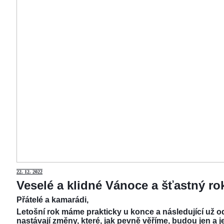
22.
12. 2022
Veselé a klidné Vánoce a šťastný r
Přátelé a kamarádi,
Letošní rok máme prakticky u konce a následující už od
nastávají změny, které, jak pevně věříme, budou jen a j