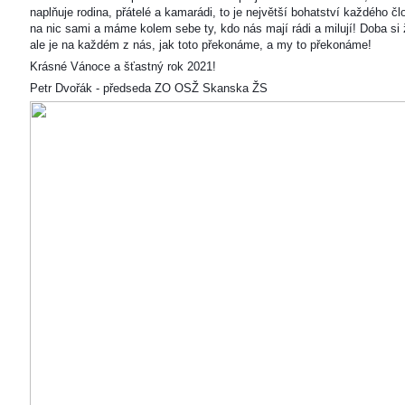
naplňuje rodina, přátelé a kamarádi, to je největší bohatství každého čl
na nic sami a máme kolem sebe ty, kdo nás mají rádi a milují! Doba si ž
ale je na každém z nás, jak toto překonáme, a my to překonáme!
Krásné Vánoce a šťastný rok 2021!
Petr Dvořák - předseda ZO OSŽ Skanska ŽS