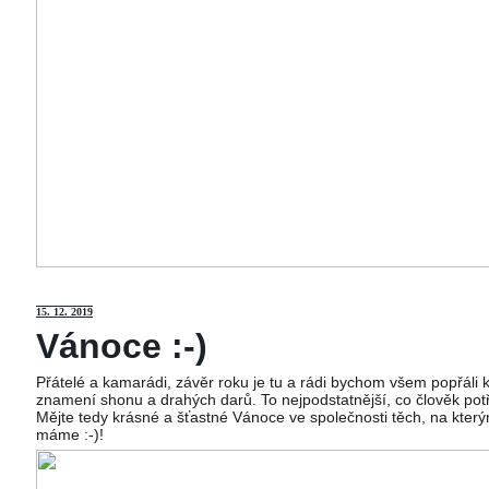
15
. 12. 2019
Vánoce :-)
Přátelé a kamarádi, závěr roku je tu a rádi bychom všem popřáli
znamení shonu a drahých darů. To nejpodstatnější, co člověk potř
Mějte tedy krásné a šťastné Vánoce ve společnosti těch, na kterým
máme :-)!