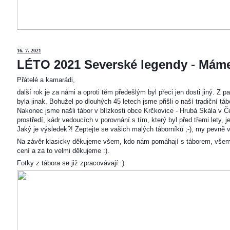
16. 7. 2021
LÉTO 2021 Severské legendy - Mám
Přátelé a kamarádi,
další rok je za námi a oproti těm předešlým byl přeci jen dosti jiný. Z
byla jinak. Bohužel po dlouhých 45 letech jsme přišli o naší tradiční t
Nakonec jsme našli tábor v blízkosti obce Krčkovice - Hrubá Skála v Č
prostředí, kádr vedoucích v porovnání s tím, který byl před třemi lety,
Jaký je výsledek?! Zeptejte se vašich malých táborníků ;-), my pevně v
Na závěr klasicky děkujeme všem, kdo nám pomáhají s táborem, všem
cení a za to velmi děkujeme :).
Fotky z tábora se již zpracovávají :)