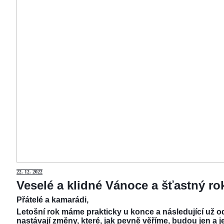
22.
12. 2022
Veselé a klidné Vánoce a šťastný r
Přátelé a kamarádi,
Letošní rok máme prakticky u konce a následující už od
nastávají změny, které, jak pevně věříme, budou jen a j