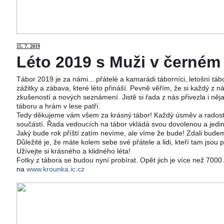
15
. 7. 2019
Léto 2019 s Muži v černém j
Tábor 2019 je za námi... přátelé a kamarádi táborníci, letošní tá
zážitky a zábava, které léto přináší. Pevně věřím, že si každý z ná
zkušeností a nových seznámení. Jistě si řada z nás přivezla i něj
táboru a hrám v lese patří.
Tedy děkujeme vám všem za krásný tábor! Každý úsměv a radost 
součástí. Řada vedoucích na tábor vkládá svou dovolenou a jedi
Jaký bude rok příští zatím nevíme, ale víme že bude! Zdali budeme
Důležité je, že máte kolem sebe své přátele a lidi, kteří tam jsou 
Užívejte si krásného a klidného léta!
Fotky z tábora se budou nyní probírat. Opět jich je více než 700
na
www.krounka.ic.cz