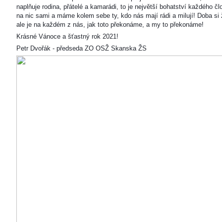
naplňuje rodina, přátelé a kamarádi, to je největší bohatství každého čl
na nic sami a máme kolem sebe ty, kdo nás mají rádi a milují! Doba si ž
ale je na každém z nás, jak toto překonáme, a my to překonáme!
Krásné Vánoce a šťastný rok 2021!
Petr Dvořák - předseda ZO OSŽ Skanska ŽS