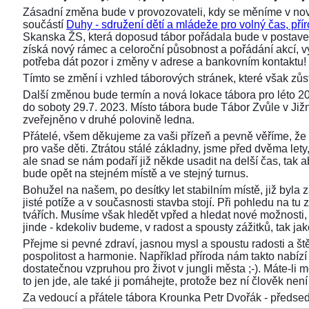
Zásadní změna bude v provozovateli, kdy se měníme v nov
součástí
Duhy - sdružení dětí a mládeže pro volný čas, přír
Skanska ŽS, která doposud tábor pořádala bude v postaven
získá nový rámec a celoroční působnost a pořádání akcí,
potřeba dát pozor i změny v adrese a bankovním kontaktu!
Tímto se změní i vzhled táborových stránek, které však z
Další změnou bude termín a nová lokace tábora pro léto 2
do soboty 29.7. 2023. Místo tábora bude Tábor Zvůle v Již
zveřejněno v druhé polovině ledna.
Přátelé, všem děkujeme za vaši přízeň a pevně věříme, že 
pro vaše děti. Ztrátou stálé základny, jsme před dvěma lety, 
ale snad se nám podaří již někde usadit na delší čas, tak aby
bude opět na stejném místě a ve stejný turnus.
Bohužel na našem, po desítky let stabilním místě, již byla
jisté potíže a v současnosti stavba stojí. Při pohledu na 
tvářích. Musíme však hledět vpřed a hledat nové možnosti,
jinde - kdekoliv budeme, v radost a spousty zážitků, tak ja
Přejme si pevné zdraví, jasnou mysl a spoustu radosti a ště
pospolitost a harmonie. Například příroda nám takto nabízí s
dostatečnou vzpruhou pro život v jungli města ;-). Máte-li 
to jen jde, ale také ji pomáhejte, protože bez ní člověk není 
Za vedoucí a přátele tábora Krounka Petr Dvořák - před