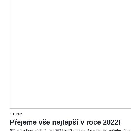
3
. 1. 2022
Přejeme vše nejlepší v roce 2022!
Přátelé a kamarádi :-). rok 2021 je již minulostí a v historii našeho táb