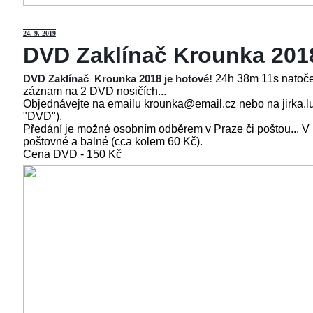
24
. 9. 2019
DVD Zaklínač Krounka 201
24h 38m 11s natoče
DVD Zaklínač Krounka 2018 je hotové!
záznam na 2 DVD nosičích...
Objednávejte na emailu krounka@email.cz nebo na jirka.l
"DVD").
Předání je možné osobním odběrem v Praze či poštou... V
poštovné a balné (cca kolem 60 Kč).
Cena
DVD - 150 Kč