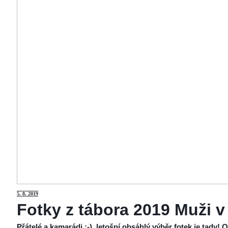
5
. 8. 2019
Fotky z tábora 2019 Muži v
Přátelé a kamarádi :-), letošní obsáhlý výběr fotek je tady!