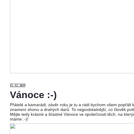
15
. 12. 2019
Vánoce :-)
Přátelé a kamarádi, závěr roku je tu a rádi bychom všem popřáli
znamení shonu a drahých darů. To nejpodstatnější, co člověk potř
Mějte tedy krásné a šťastné Vánoce ve společnosti těch, na kterým
máme :-)!