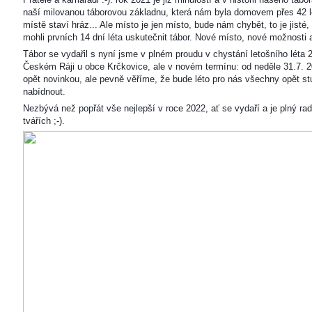
naší milovanou táborovou základnu, která nám byla domovem přes 42 l
místě staví hráz... Ale místo je jen místo, bude nám chybět, to je jisté
mohli prvních 14 dní léta uskutečnit tábor. Nové místo, nové možnosti
Tábor se vydařil s nyní jsme v plném proudu v chystání letošního léta 
Českém Ráji u obce Krčkovice, ale v novém termínu: od neděle 31.7. 2
opět novinkou, ale pevně věříme, že bude léto pro nás všechny opět s
nabídnout.
Nezbývá než popřát vše nejlepší v roce 2022, ať se vydaří a je plný ra
tvářích ;-).