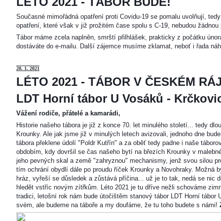
LÉTO 2021 - TÁBOR BUDE!
Současné mimořádná opatření proti Covidu-19 se pomalu uvolňují, tedy 
opatření, které však v již prožitém čase spolu s C-19, nebudou žádnou 
Tábor máme zcela naplněn, smrští přilhlášek, prakticky z počátku únor
dostáváte do e-mailu. Další zájemce musíme zklamat, neboť i řada náh
20
. 1. 2021
LÉTO 2021 - TÁBOR V ČESKÉM RÁJ
LDT Horní tábor U Vosáků - Krčkovice
Vážení rodiče, přátelé a kamarádi,
Historie našeho tábora je již z konce 70. let minulého století... tedy d
Krounky. Ale jak jsme již v minulých letech avizovali, jednoho dne bu
tábora překlene údolí "Poldr Kutřín" a za oběť tedy padne i naše tábor
obdobím, kdy dovršil se čas našeho bytí na březích Krounky v malebné
jeho pevných skal a země "zahryznou" mechanismy, jenž svou silou pro
tím ochrání obydlí dále po proudu říček Krounky a Novohraky. Možná by 
hráz, vyřeší se důsledek a zůstává příčina... už je to tak, nedá se nic d
hledět vstříc novým zítřkům. Léto 2021 je tu dříve nežli schováme zimn
tradici, letošní rok nám bude útočištěm stanový tábor LDT Horní tábo
svém, ale budeme na táboře a my doufáme, že tu toho budete s námi!
Z