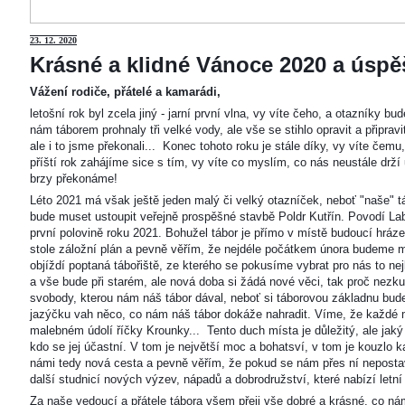
23
. 12. 2020
Krásné a klidné Vánoce 2020 a úspěš
Vážení rodiče, přátelé a kamarádi,
letošní rok byl zcela jiný - jarní první vlna, vy víte čeho, a otazníky 
nám táborem prohnaly tři velké vody, ale vše se stihlo opravit a připravi
ale i to jsme překonali... Konec tohoto roku je stále díky, vy víte čemu
příští rok zahájíme sice s tím, vy víte co myslím, co nás neustále drží
brzy překonáme!
Léto 2021 má však ještě jeden malý či velký otazníček, neboť "naše"
bude muset ustoupit veřejně prospěšné stavbě Poldr Kutřín. Povodí Labe 
první polovině roku 2021. Bohužel tábor je přímo v místě budoucí hráze,
stole záložní plán a pevně věřím, že nejdéle počátkem února budeme m
objíždí poptaná tábořiště, ze kterého se pokusíme vybrat pro nás to n
a vše bude při starém, ale nová doba si žádá nové věci, tak proč nezkus
svobody, kterou nám náš tábor dával, neboť si táborovou základnu bu
jazýčku vah něco, co nám náš tábor dokáže nahradit. Víme, že každé m
malebném údolí říčky Krounky... Tento duch místa je důležitý, ale jaký
kdo se jej účastní. V tom je největší moc a bohatsví, v tom je kouzlo 
námi tedy nová cesta a pevně věřím, že pokud se nám přes ní nepostaví
další studnicí nových výzev, nápadů a dobrodružství, které nabízí letní
Za naše vedoucí a přátele tábora všem přeji vše dobré a krásné, co ná