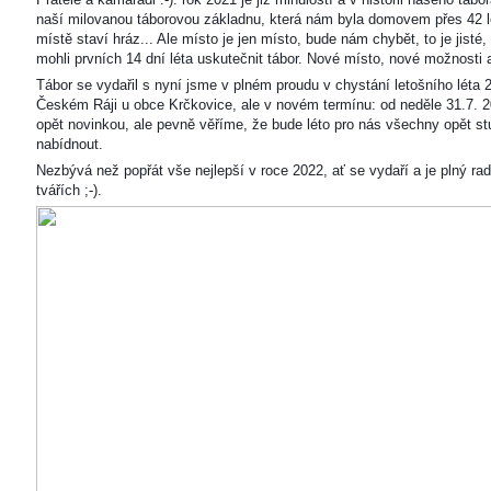
naší milovanou táborovou základnu, která nám byla domovem přes 42 l
místě staví hráz... Ale místo je jen místo, bude nám chybět, to je jisté
mohli prvních 14 dní léta uskutečnit tábor. Nové místo, nové možnosti
Tábor se vydařil s nyní jsme v plném proudu v chystání letošního léta 
Českém Ráji u obce Krčkovice, ale v novém termínu: od neděle 31.7. 2
opět novinkou, ale pevně věříme, že bude léto pro nás všechny opět s
nabídnout.
Nezbývá než popřát vše nejlepší v roce 2022, ať se vydaří a je plný ra
tvářích ;-).