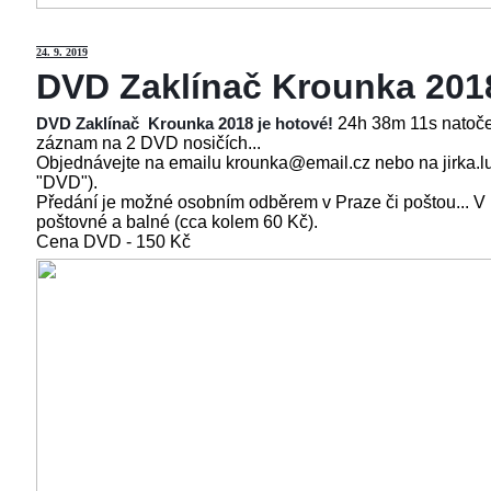
24
. 9. 2019
DVD Zaklínač Krounka 201
24h 38m 11s natoče
DVD Zaklínač Krounka 2018 je hotové!
záznam na 2 DVD nosičích...
Objednávejte na emailu krounka@email.cz nebo na jirka.l
"DVD").
Předání je možné osobním odběrem v Praze či poštou... V
poštovné a balné (cca kolem 60 Kč).
Cena
DVD - 150 Kč