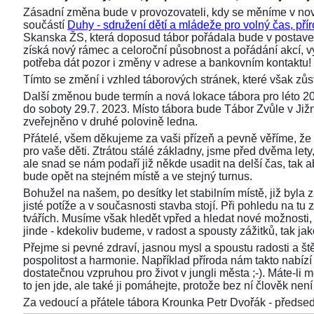
Zásadní změna bude v provozovateli, kdy se měníme v nov
součástí
Duhy - sdružení dětí a mládeže pro volný čas, přír
Skanska ŽS, která doposud tábor pořádala bude v postaven
získá nový rámec a celoroční působnost a pořádání akcí,
potřeba dát pozor i změny v adrese a bankovním kontaktu!
Tímto se změní i vzhled táborových stránek, které však z
Další změnou bude termín a nová lokace tábora pro léto 2
do soboty 29.7. 2023. Místo tábora bude Tábor Zvůle v Již
zveřejněno v druhé polovině ledna.
Přátelé, všem děkujeme za vaši přízeň a pevně věříme, že 
pro vaše děti. Ztrátou stálé základny, jsme před dvěma lety, 
ale snad se nám podaří již někde usadit na delší čas, tak aby
bude opět na stejném místě a ve stejný turnus.
Bohužel na našem, po desítky let stabilním místě, již byla
jisté potíže a v současnosti stavba stojí. Při pohledu na 
tvářích. Musíme však hledět vpřed a hledat nové možnosti,
jinde - kdekoliv budeme, v radost a spousty zážitků, tak ja
Přejme si pevné zdraví, jasnou mysl a spoustu radosti a ště
pospolitost a harmonie. Například příroda nám takto nabízí s
dostatečnou vzpruhou pro život v jungli města ;-). Máte-li 
to jen jde, ale také ji pomáhejte, protože bez ní člověk není 
Za vedoucí a přátele tábora Krounka Petr Dvořák - před