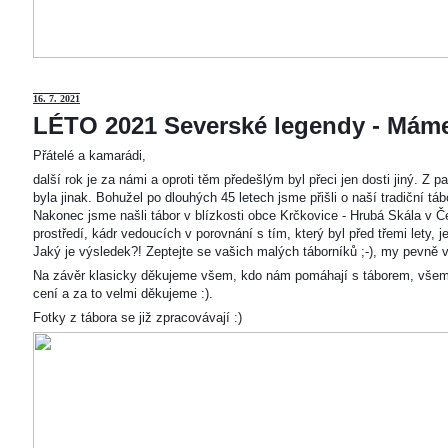
16. 7. 2021
LÉTO 2021 Severské legendy - Mám
Přátelé a kamarádi,
další rok je za námi a oproti těm předešlým byl přeci jen dosti jiný. Z
byla jinak. Bohužel po dlouhých 45 letech jsme přišli o naší tradiční t
Nakonec jsme našli tábor v blízkosti obce Krčkovice - Hrubá Skála v Č
prostředí, kádr vedoucích v porovnání s tím, který byl před třemi lety,
Jaký je výsledek?! Zeptejte se vašich malých táborníků ;-), my pevně v
Na závěr klasicky děkujeme všem, kdo nám pomáhají s táborem, všem
cení a za to velmi děkujeme :).
Fotky z tábora se již zpracovávají :)