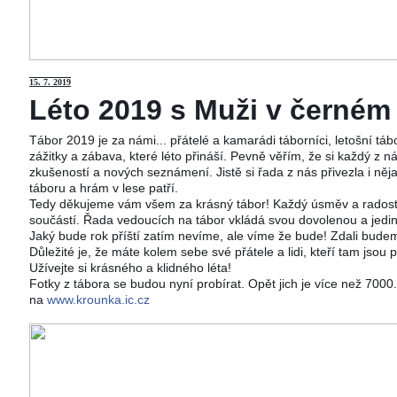
15
. 7. 2019
Léto 2019 s Muži v černém j
Tábor 2019 je za námi... přátelé a kamarádi táborníci, letošní tá
zážitky a zábava, které léto přináší. Pevně věřím, že si každý z ná
zkušeností a nových seznámení. Jistě si řada z nás přivezla i něj
táboru a hrám v lese patří.
Tedy děkujeme vám všem za krásný tábor! Každý úsměv a radost 
součástí. Řada vedoucích na tábor vkládá svou dovolenou a jedi
Jaký bude rok příští zatím nevíme, ale víme že bude! Zdali budeme
Důležité je, že máte kolem sebe své přátele a lidi, kteří tam jsou 
Užívejte si krásného a klidného léta!
Fotky z tábora se budou nyní probírat. Opět jich je více než 700
na
www.krounka.ic.cz