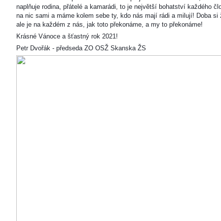
naplňuje rodina, přátelé a kamarádi, to je největší bohatství každého čl
na nic sami a máme kolem sebe ty, kdo nás mají rádi a milují! Doba si ž
ale je na každém z nás, jak toto překonáme, a my to překonáme!
Krásné Vánoce a šťastný rok 2021!
Petr Dvořák - předseda ZO OSŽ Skanska ŽS