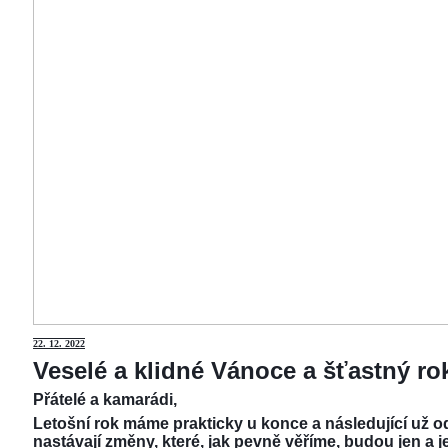
22.
12. 2022
Veselé a klidné Vánoce a šťastný r
Přátelé a kamarádi,
Letošní rok máme prakticky u konce a následující už od
nastávají změny, které, jak pevně věříme, budou jen a j