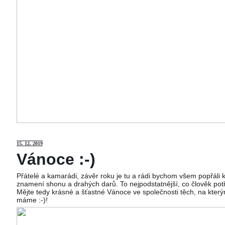
15
. 12. 2019
Vánoce :-)
Přátelé a kamarádi, závěr roku je tu a rádi bychom všem popřáli
znamení shonu a drahých darů. To nejpodstatnější, co člověk potř
Mějte tedy krásné a šťastné Vánoce ve společnosti těch, na kterým
máme :-)!