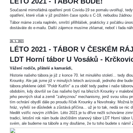
LÉTO 2021 - TÁBOR BUDE!
Současné mimořádná opatření proti Covidu-19 se pomalu uvolňují, tedy 
opatření, které však v již prožitém čase spolu s C-19, nebudou žádnou 
Tábor máme zcela naplněn, smrští přilhlášek, prakticky z počátku únor
dostáváte do e-mailu. Další zájemce musíme zklamat, neboť i řada náh
20
. 1. 2021
LÉTO 2021 - TÁBOR V ČESKÉM RÁJ
LDT Horní tábor U Vosáků - Krčkovice
Vážení rodiče, přátelé a kamarádi,
Historie našeho tábora je již z konce 70. let minulého století... tedy d
Krounky. Ale jak jsme již v minulých letech avizovali, jednoho dne bu
tábora překlene údolí "Poldr Kutřín" a za oběť tedy padne i naše tábor
obdobím, kdy dovršil se čas našeho bytí na březích Krounky v malebné
jeho pevných skal a země "zahryznou" mechanismy, jenž svou silou pro
tím ochrání obydlí dále po proudu říček Krounky a Novohraky. Možná by 
hráz, vyřeší se důsledek a zůstává příčina... už je to tak, nedá se nic d
hledět vstříc novým zítřkům. Léto 2021 je tu dříve nežli schováme zimn
tradici, letošní rok nám bude útočištěm stanový tábor LDT Horní tábo
svém, ale budeme na táboře a my doufáme, že tu toho budete s námi!
Z