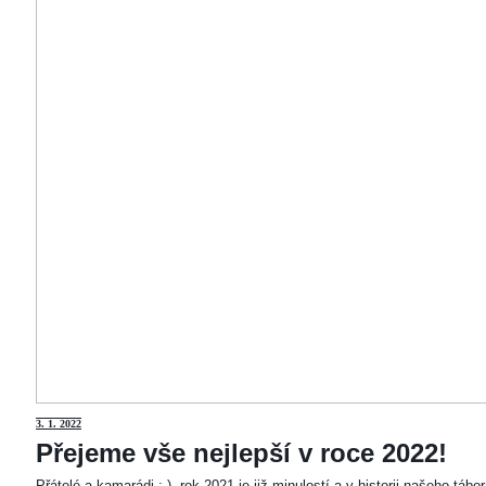
3
. 1. 2022
Přejeme vše nejlepší v roce 2022!
Přátelé a kamarádi :-). rok 2021 je již minulostí a v historii našeho táb