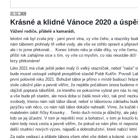
23
. 12. 2020
Krásné a klidné Vánoce 2020 a úspěš
Vážení rodiče, přátelé a kamarádi,
letošní rok byl zcela jiný - jarní první vlna, vy víte čeho, a otazníky 
nám táborem prohnaly tři velké vody, ale vše se stihlo opravit a připravi
ale i to jsme překonali... Konec tohoto roku je stále díky, vy víte čemu
příští rok zahájíme sice s tím, vy víte co myslím, co nás neustále drží
brzy překonáme!
Léto 2021 má však ještě jeden malý či velký otazníček, neboť "naše"
bude muset ustoupit veřejně prospěšné stavbě Poldr Kutřín. Povodí Labe 
první polovině roku 2021. Bohužel tábor je přímo v místě budoucí hráze,
stole záložní plán a pevně věřím, že nejdéle počátkem února budeme m
objíždí poptaná tábořiště, ze kterého se pokusíme vybrat pro nás to n
a vše bude při starém, ale nová doba si žádá nové věci, tak proč nezkus
svobody, kterou nám náš tábor dával, neboť si táborovou základnu bu
jazýčku vah něco, co nám náš tábor dokáže nahradit. Víme, že každé m
malebném údolí říčky Krounky... Tento duch místa je důležitý, ale jaký
kdo se jej účastní. V tom je největší moc a bohatsví, v tom je kouzlo 
námi tedy nová cesta a pevně věřím, že pokud se nám přes ní nepostaví
další studnicí nových výzev, nápadů a dobrodružství, které nabízí letní
Za naše vedoucí a přátele tábora všem přeji vše dobré a krásné, co ná