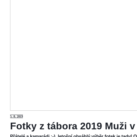
5
. 8. 2019
Fotky z tábora 2019 Muži v
Přátelé a kamarádi :-), letošní obsáhlý výběr fotek je tady!