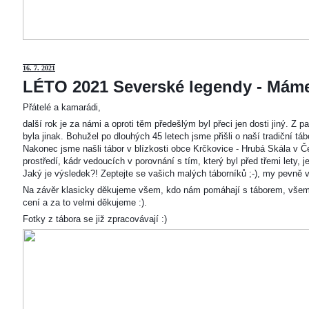
16. 7. 2021
LÉTO 2021 Severské legendy - Mám
Přátelé a kamarádi,
další rok je za námi a oproti těm předešlým byl přeci jen dosti jiný. Z
byla jinak. Bohužel po dlouhých 45 letech jsme přišli o naší tradiční t
Nakonec jsme našli tábor v blízkosti obce Krčkovice - Hrubá Skála v Č
prostředí, kádr vedoucích v porovnání s tím, který byl před třemi lety,
Jaký je výsledek?! Zeptejte se vašich malých táborníků ;-), my pevně v
Na závěr klasicky děkujeme všem, kdo nám pomáhají s táborem, všem
cení a za to velmi děkujeme :).
Fotky z tábora se již zpracovávají :)