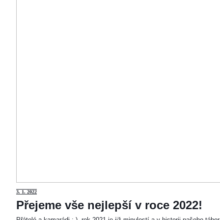
3
. 1. 2022
Přejeme vše nejlepší v roce 2022!
Přátelé a kamarádi :-). rok 2021 je již minulostí a v historii našeho táb