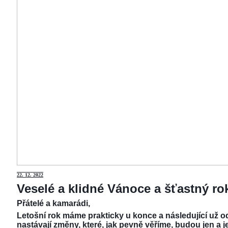
22.
12. 2022
Veselé a klidné Vánoce a šťastný r
Přátelé a kamarádi,
Letošní rok máme prakticky u konce a následující už od
nastávají změny, které, jak pevně věříme, budou jen a j