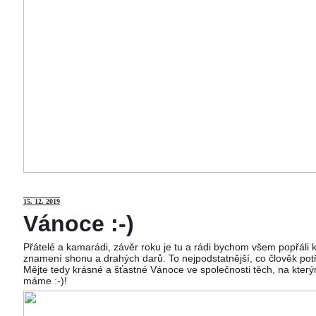
15
. 12. 2019
Vánoce :-)
Přátelé a kamarádi, závěr roku je tu a rádi bychom všem popřáli
znamení shonu a drahých darů. To nejpodstatnější, co člověk potř
Mějte tedy krásné a šťastné Vánoce ve společnosti těch, na kterým
máme :-)!