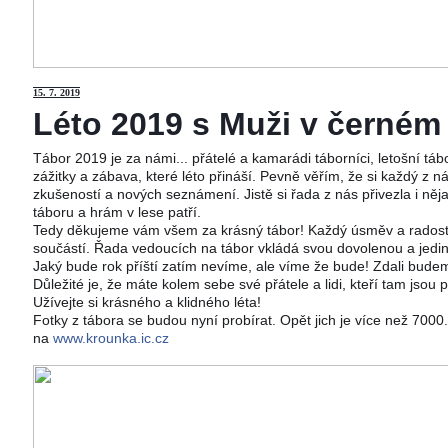
15
. 7. 2019
Léto 2019 s Muži v černém j
Tábor 2019 je za námi... přátelé a kamarádi táborníci, letošní tá
zážitky a zábava, které léto přináší. Pevně věřím, že si každý z ná
zkušeností a nových seznámení. Jistě si řada z nás přivezla i něj
táboru a hrám v lese patří.
Tedy děkujeme vám všem za krásný tábor! Každý úsměv a radost 
součástí. Řada vedoucích na tábor vkládá svou dovolenou a jedi
Jaký bude rok příští zatím nevíme, ale víme že bude! Zdali budeme
Důležité je, že máte kolem sebe své přátele a lidi, kteří tam jsou 
Užívejte si krásného a klidného léta!
Fotky z tábora se budou nyní probírat. Opět jich je více než 700
na
www.krounka.ic.cz