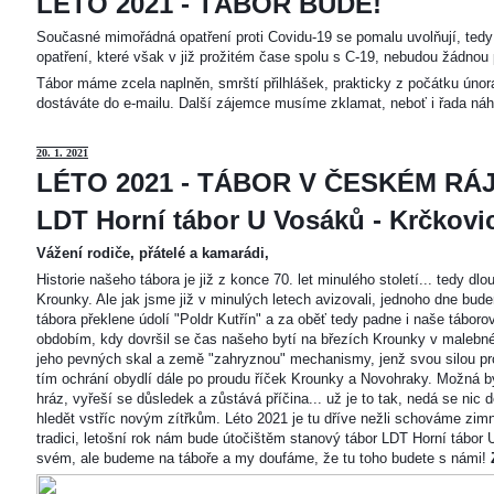
LÉTO 2021 - TÁBOR BUDE!
Současné mimořádná opatření proti Covidu-19 se pomalu uvolňují, tedy 
opatření, které však v již prožitém čase spolu s C-19, nebudou žádnou 
Tábor máme zcela naplněn, smrští přilhlášek, prakticky z počátku únor
dostáváte do e-mailu. Další zájemce musíme zklamat, neboť i řada náh
20
. 1. 2021
LÉTO 2021 - TÁBOR V ČESKÉM RÁJ
LDT Horní tábor U Vosáků - Krčkovice
Vážení rodiče, přátelé a kamarádi,
Historie našeho tábora je již z konce 70. let minulého století... tedy d
Krounky. Ale jak jsme již v minulých letech avizovali, jednoho dne bu
tábora překlene údolí "Poldr Kutřín" a za oběť tedy padne i naše tábor
obdobím, kdy dovršil se čas našeho bytí na březích Krounky v malebné
jeho pevných skal a země "zahryznou" mechanismy, jenž svou silou pro
tím ochrání obydlí dále po proudu říček Krounky a Novohraky. Možná by 
hráz, vyřeší se důsledek a zůstává příčina... už je to tak, nedá se nic d
hledět vstříc novým zítřkům. Léto 2021 je tu dříve nežli schováme zimn
tradici, letošní rok nám bude útočištěm stanový tábor LDT Horní tábo
svém, ale budeme na táboře a my doufáme, že tu toho budete s námi!
Z