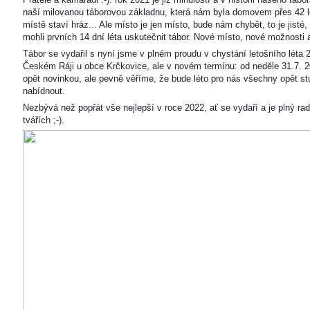
naší milovanou táborovou základnu, která nám byla domovem přes 42 l
místě staví hráz... Ale místo je jen místo, bude nám chybět, to je jisté
mohli prvních 14 dní léta uskutečnit tábor. Nové místo, nové možnosti
Tábor se vydařil s nyní jsme v plném proudu v chystání letošního léta 
Českém Ráji u obce Krčkovice, ale v novém termínu: od neděle 31.7. 2
opět novinkou, ale pevně věříme, že bude léto pro nás všechny opět s
nabídnout.
Nezbývá než popřát vše nejlepší v roce 2022, ať se vydaří a je plný ra
tvářích ;-).