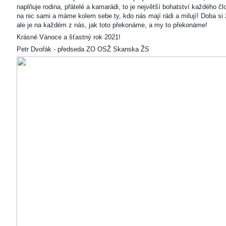
naplňuje rodina, přátelé a kamarádi, to je největší bohatství každého čl
na nic sami a máme kolem sebe ty, kdo nás mají rádi a milují! Doba si ž
ale je na každém z nás, jak toto překonáme, a my to překonáme!
Krásné Vánoce a šťastný rok 2021!
Petr Dvořák - předseda ZO OSŽ Skanska ŽS