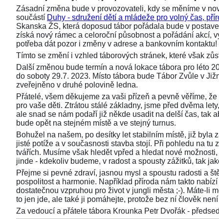
Zásadní změna bude v provozovateli, kdy se měníme v nov
součástí
Duhy - sdružení dětí a mládeže pro volný čas, přír
Skanska ŽS, která doposud tábor pořádala bude v postaven
získá nový rámec a celoroční působnost a pořádání akcí,
potřeba dát pozor i změny v adrese a bankovním kontaktu!
Tímto se změní i vzhled táborových stránek, které však z
Další změnou bude termín a nová lokace tábora pro léto 2
do soboty 29.7. 2023. Místo tábora bude Tábor Zvůle v Již
zveřejněno v druhé polovině ledna.
Přátelé, všem děkujeme za vaši přízeň a pevně věříme, že 
pro vaše děti. Ztrátou stálé základny, jsme před dvěma lety, 
ale snad se nám podaří již někde usadit na delší čas, tak aby
bude opět na stejném místě a ve stejný turnus.
Bohužel na našem, po desítky let stabilním místě, již byla
jisté potíže a v současnosti stavba stojí. Při pohledu na 
tvářích. Musíme však hledět vpřed a hledat nové možnosti,
jinde - kdekoliv budeme, v radost a spousty zážitků, tak ja
Přejme si pevné zdraví, jasnou mysl a spoustu radosti a ště
pospolitost a harmonie. Například příroda nám takto nabízí s
dostatečnou vzpruhou pro život v jungli města ;-). Máte-li 
to jen jde, ale také ji pomáhejte, protože bez ní člověk není 
Za vedoucí a přátele tábora Krounka Petr Dvořák - před