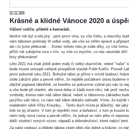
23
. 12. 2020
Krásné a klidné Vánoce 2020 a úspěš
Vážení rodiče, přátelé a kamarádi,
letošní rok byl zcela jiný - jarní první vlna, vy víte čeho, a otazníky 
nám táborem prohnaly tři velké vody, ale vše se stihlo opravit a připravi
ale i to jsme překonali... Konec tohoto roku je stále díky, vy víte čemu
příští rok zahájíme sice s tím, vy víte co myslím, co nás neustále drží
brzy překonáme!
Léto 2021 má však ještě jeden malý či velký otazníček, neboť "naše"
bude muset ustoupit veřejně prospěšné stavbě Poldr Kutřín. Povodí Labe 
první polovině roku 2021. Bohužel tábor je přímo v místě budoucí hráze,
stole záložní plán a pevně věřím, že nejdéle počátkem února budeme m
objíždí poptaná tábořiště, ze kterého se pokusíme vybrat pro nás to n
a vše bude při starém, ale nová doba si žádá nové věci, tak proč nezkus
svobody, kterou nám náš tábor dával, neboť si táborovou základnu bu
jazýčku vah něco, co nám náš tábor dokáže nahradit. Víme, že každé m
malebném údolí říčky Krounky... Tento duch místa je důležitý, ale jaký
kdo se jej účastní. V tom je největší moc a bohatsví, v tom je kouzlo 
námi tedy nová cesta a pevně věřím, že pokud se nám přes ní nepostaví
další studnicí nových výzev, nápadů a dobrodružství, které nabízí letní
Za naše vedoucí a přátele tábora všem přeji vše dobré a krásné, co ná