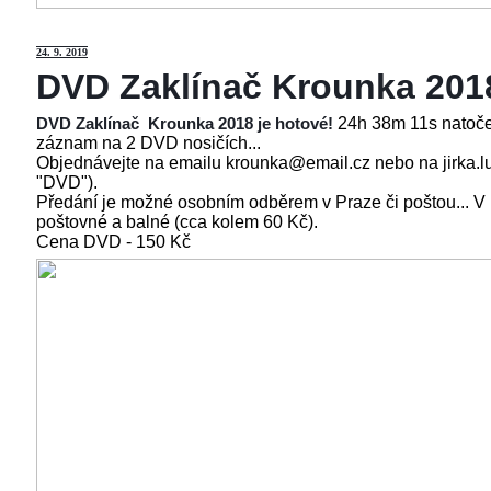
24
. 9. 2019
DVD Zaklínač Krounka 201
24h 38m 11s natoče
DVD Zaklínač Krounka 2018 je hotové!
záznam na 2 DVD nosičích...
Objednávejte na emailu krounka@email.cz nebo na jirka.l
"DVD").
Předání je možné osobním odběrem v Praze či poštou... V
poštovné a balné (cca kolem 60 Kč).
Cena
DVD - 150 Kč