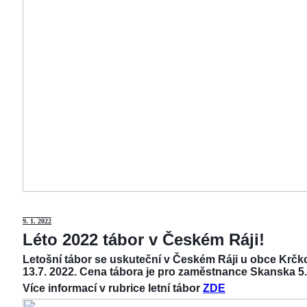
9
. 1. 2022
Léto 2022 tábor v Českém Ráji!
Letošní tábor se uskuteční v Českém Ráji u obce Krčko
13.7. 2022. Cena tábora je pro zaměstnance Skanska 5.
Více informací v rubrice letní tábor
ZDE