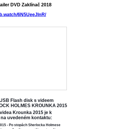
railer DVD Zaklínač 2018
/fb.watch/6N5UeeJlnR/
USB Flash disk s videem
OCK HOLMES KROUNKA 2015
 videa Krounka 2015 je k
 na uvedeném kontaktu:
015 - Po stopách Sherlocka Holmese