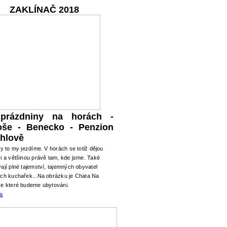
ZAKLÍNAČ 2018
 prázdniny na horách -
oše - Benecko - Penzion
hlově
ry to my jezdíme. V horách se totiž dějou
i a většinou právě tam, kde jsme. Také
ají plné tajemství, tajemných obyvatel
ých kuchařek...Na obrázku je Chata Na
ve které budeme ubytováni.
ma