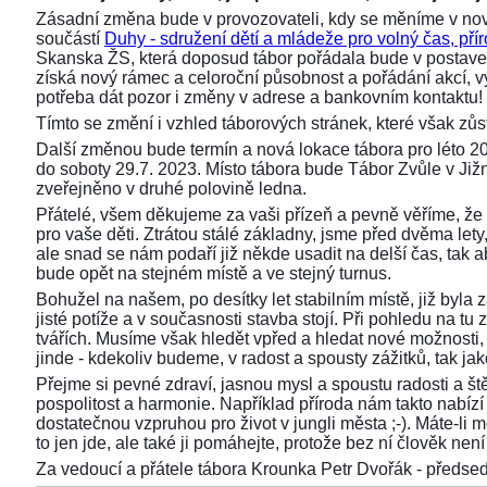
Zásadní změna bude v provozovateli, kdy se měníme v nov
součástí
Duhy - sdružení dětí a mládeže pro volný čas, přír
Skanska ŽS, která doposud tábor pořádala bude v postaven
získá nový rámec a celoroční působnost a pořádání akcí,
potřeba dát pozor i změny v adrese a bankovním kontaktu!
Tímto se změní i vzhled táborových stránek, které však z
Další změnou bude termín a nová lokace tábora pro léto 2
do soboty 29.7. 2023. Místo tábora bude Tábor Zvůle v Již
zveřejněno v druhé polovině ledna.
Přátelé, všem děkujeme za vaši přízeň a pevně věříme, že 
pro vaše děti. Ztrátou stálé základny, jsme před dvěma lety, 
ale snad se nám podaří již někde usadit na delší čas, tak aby
bude opět na stejném místě a ve stejný turnus.
Bohužel na našem, po desítky let stabilním místě, již byla
jisté potíže a v současnosti stavba stojí. Při pohledu na 
tvářích. Musíme však hledět vpřed a hledat nové možnosti,
jinde - kdekoliv budeme, v radost a spousty zážitků, tak ja
Přejme si pevné zdraví, jasnou mysl a spoustu radosti a ště
pospolitost a harmonie. Například příroda nám takto nabízí s
dostatečnou vzpruhou pro život v jungli města ;-). Máte-li 
to jen jde, ale také ji pomáhejte, protože bez ní člověk není 
Za vedoucí a přátele tábora Krounka Petr Dvořák - před