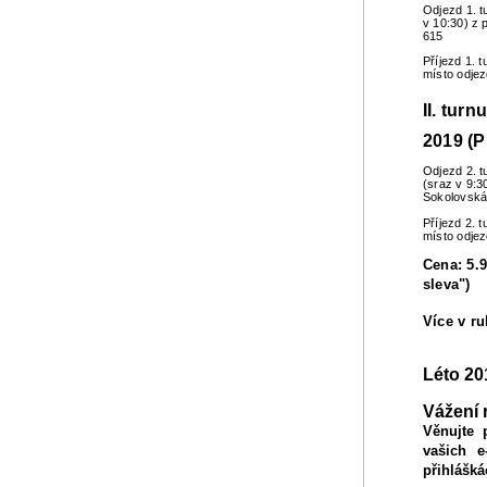
Odjezd 1. t
v 10:30) z 
615
Příjezd 1. 
místo odje
II. turn
2019 (P
Odjezd 2. t
(sraz v 9:3
Sokolovská
Příjezd 2. 
místo odje
Cena: 5.9
sleva")
Více v r
Léto 20
Vážení 
Věnujte 
vašich e
přihlášká