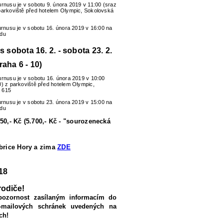
urnusu je v sobotu 9. února 2019 v 11:00 (sraz
parkoviště před hotelem Olympic, Sokolovská
turnusu je v sobotu 16. února 2019 v 16:00 na
zdu
us sobota 16. 2. - sobota 23. 2.
raha 6 - 10)
urnusu je v sobotu 16. února 2019 v 10:00
0) z parkoviště před hotelem Olympic,
 615
turnusu je v sobotu 23. února 2019 v 15:00 na
zdu
50,- Kč (5.700,- Kč - "sourozenecká
ubrice Hory a zima
ZDE
18
rodiče!
pozornost zasílaným informacím do
-mailových schránek uvedených na
ch!