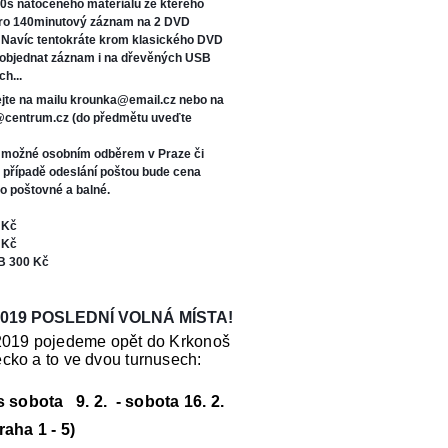
0s natočeného materiálu ze kterého
oro 140minutový záznam na 2 DVD
. Navíc tentokráte kr
om klasického DVD
 objednat záznam i na dřevěných USB
ch...
jte na mailu krounka@email.cz nebo na
s@centrum.cz (do předmětu uveďte
e možné osobním odběrem v Praze či
V případě odeslání poštou bude cena
o poštovné a balné.
 Kč
 Kč
B 300 Kč
019 POSLEDNÍ VOLNÁ MÍSTA!
2019 pojedeme opět do Krkonoš
cko a to ve dvou turnusech:
us sobota 9. 2. - sobota 16. 2.
raha 1 - 5)