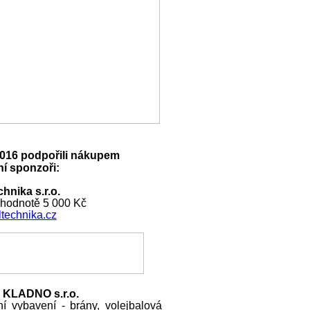
016 podpořili nákupem
í sponzoři:
hnika s.r.o.
 hodnotě 5 000 Kč
technika.cz
 KLADNO s.r.o.
ní vybavení - brány, volejbalová