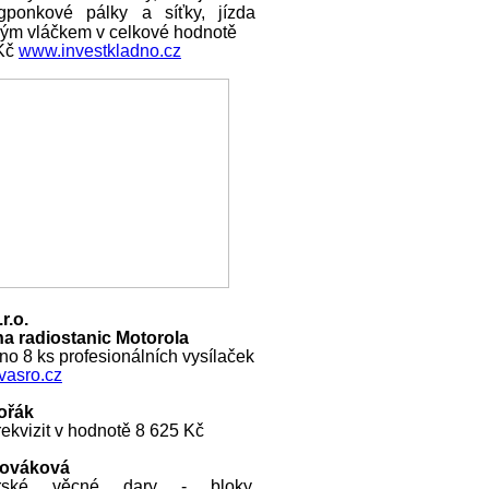
ngponkové pálky a síťky, jízda
ckým vláčkem v celkové hodnotě
 Kč
www.investkladno.cz
r.o.
a radiostanic Motorola
o 8 ks profesionálních vysílaček
asro.cz
ořák
ekvizit v hodnotě 8 625 Kč
Nováková
rské věcné dary - bloky,