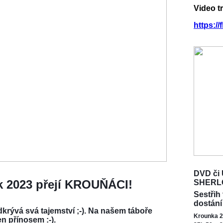
Video t
https:/
DVD či 
ok 2023 přejí KROUŇÁCI!
SHERL
Sestřih
dostání
krývá svá tajemství ;-). Na našem táboře
Krounka 2
en přínosem :-).