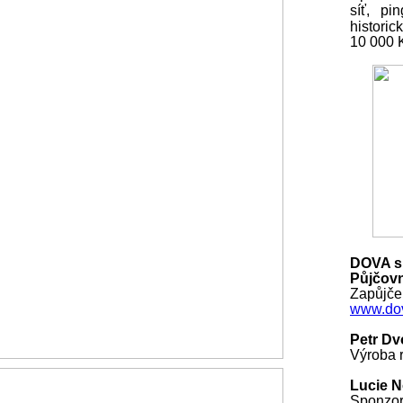
síť, pi
histori
10 000
DOVA s.
Půjčovn
Zapůjčen
www.dov
Petr Dv
Výroba r
Lucie 
Sponzo