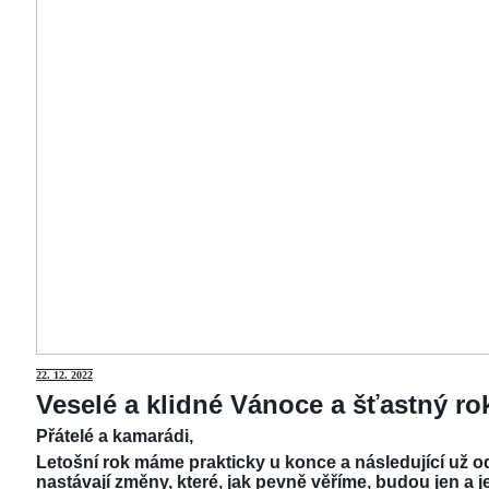
22.
12. 2022
Veselé a klidné Vánoce a šťastný r
Přátelé a kamarádi,
Letošní rok máme prakticky u konce a následující už od
nastávají změny, které, jak pevně věříme, budou jen a j