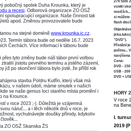
27h 50m 2
ý pobočný spolek Duha Krounka, který je
vznikl sk
odu a recesi
. Odborová organizace ZO OSŽ
nosičích..
í spolupracující organizace. Naše činnost tak
si můžete
 výletů apod. Změnou provozovatele bude
flash discí
Objednáve
ůstanou na stejné doméně
www.krounka.ic.cz
.
jirka.luk
023. Termín tábora bude od neděle 16.7. 2023
"DVD").
ních Čechách. Více informací k táboru bude
Předání j
poštou... 
navýšena 
i přes tyto změny bude náš tábor první volbou
Cena:
ztratili jistotu pevného termínu a jistého zázemí,
DVD - 150
 již po skončení tábora bylo jisté, že příští rok
USB - 200
DVD + US
 zahájena stavba Poldru Kutřín, který však má
tu zkázu, v našem údolí, máme smutek v našich
 kde se naše genius loci starého místa promění i
HORY 2
ko na Krounce.
V roce 
stí v roce 2023 ;-). Důležitá je vzájemná
na Bene
vou náruč... a i těch několik dnů v roce, je
možnost, vychutnávejte doušky přírody, kdykoliv
I. turn
člověk...
2019 (P
seda ZO OSŽ Skanska ŽS