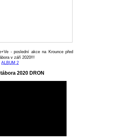
e+Ve - poslední akce na Krounce před
ábora v září 2020!!!
,
ALBUM 2
 tábora 2020 DRON