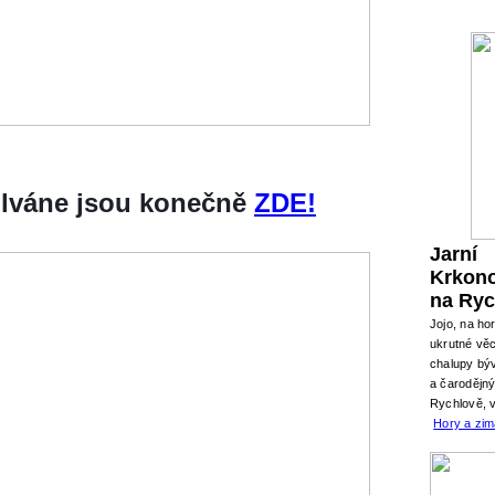
silváne jsou konečně
ZDE!
Jarní
Krkon
na Ryc
Jojo, na ho
ukrutné věc
chalupy býv
a čarodějn
Rychlově, 
Hory a zi