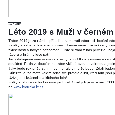
15
. 7. 2019
Léto 2019 s Muži v černém j
Tábor 2019 je za námi... přátelé a kamarádi táborníci, letošní tá
zážitky a zábava, které léto přináší. Pevně věřím, že si každý z ná
zkušeností a nových seznámení. Jistě si řada z nás přivezla i něj
táboru a hrám v lese patří.
Tedy děkujeme vám všem za krásný tábor! Každý úsměv a radost 
součástí. Řada vedoucích na tábor vkládá svou dovolenou a jedi
Jaký bude rok příští zatím nevíme, ale víme že bude! Zdali budeme
Důležité je, že máte kolem sebe své přátele a lidi, kteří tam jsou 
Užívejte si krásného a klidného léta!
Fotky z tábora se budou nyní probírat. Opět jich je více než 700
na
www.krounka.ic.cz