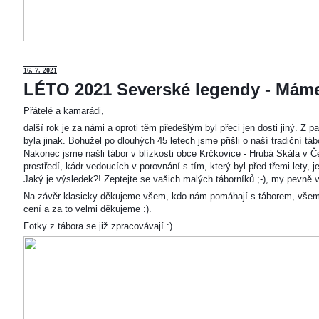
16. 7. 2021
LÉTO 2021 Severské legendy - Mám
Přátelé a kamarádi,
další rok je za námi a oproti těm předešlým byl přeci jen dosti jiný. Z
byla jinak. Bohužel po dlouhých 45 letech jsme přišli o naší tradiční t
Nakonec jsme našli tábor v blízkosti obce Krčkovice - Hrubá Skála v Č
prostředí, kádr vedoucích v porovnání s tím, který byl před třemi lety,
Jaký je výsledek?! Zeptejte se vašich malých táborníků ;-), my pevně v
Na závěr klasicky děkujeme všem, kdo nám pomáhají s táborem, všem
cení a za to velmi děkujeme :).
Fotky z tábora se již zpracovávají :)