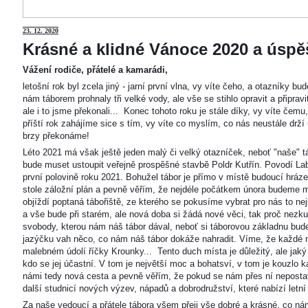
23
. 12. 2020
Krásné a klidné Vánoce 2020 a úspěš
Vážení rodiče, přátelé a kamarádi,
letošní rok byl zcela jiný - jarní první vlna, vy víte čeho, a otazníky 
nám táborem prohnaly tři velké vody, ale vše se stihlo opravit a připravi
ale i to jsme překonali... Konec tohoto roku je stále díky, vy víte čemu
příští rok zahájíme sice s tím, vy víte co myslím, co nás neustále drží
brzy překonáme!
Léto 2021 má však ještě jeden malý či velký otazníček, neboť "naše"
bude muset ustoupit veřejně prospěšné stavbě Poldr Kutřín. Povodí Labe 
první polovině roku 2021. Bohužel tábor je přímo v místě budoucí hráze,
stole záložní plán a pevně věřím, že nejdéle počátkem února budeme m
objíždí poptaná tábořiště, ze kterého se pokusíme vybrat pro nás to n
a vše bude při starém, ale nová doba si žádá nové věci, tak proč nezkus
svobody, kterou nám náš tábor dával, neboť si táborovou základnu bu
jazýčku vah něco, co nám náš tábor dokáže nahradit. Víme, že každé m
malebném údolí říčky Krounky... Tento duch místa je důležitý, ale jaký
kdo se jej účastní. V tom je největší moc a bohatsví, v tom je kouzlo 
námi tedy nová cesta a pevně věřím, že pokud se nám přes ní nepostaví
další studnicí nových výzev, nápadů a dobrodružství, které nabízí letní
Za naše vedoucí a přátele tábora všem přeji vše dobré a krásné, co ná