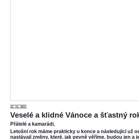
22.
12. 2022
Veselé a klidné Vánoce a šťastný r
Přátelé a kamarádi,
Letošní rok máme prakticky u konce a následující už od
nastávají změny, které, jak pevně věříme, budou jen a j