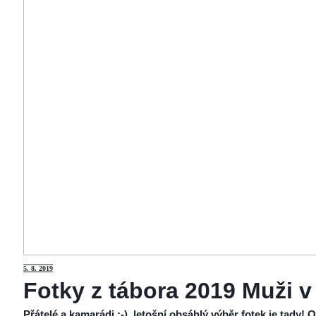
5
. 8. 2019
Fotky z tábora 2019 Muži v
Přátelé a kamarádi :-), letošní obsáhlý výběr fotek je tady!