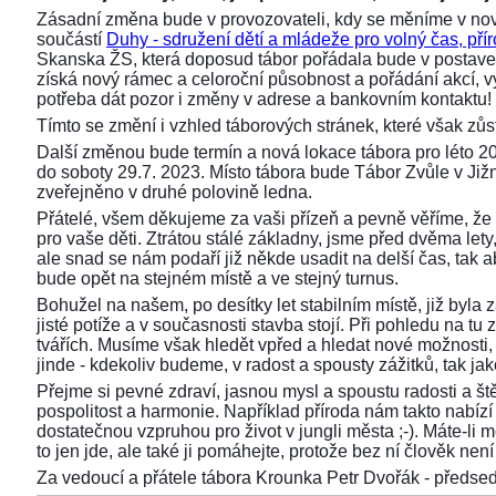
Zásadní změna bude v provozovateli, kdy se měníme v nov
součástí
Duhy - sdružení dětí a mládeže pro volný čas, přír
Skanska ŽS, která doposud tábor pořádala bude v postaven
získá nový rámec a celoroční působnost a pořádání akcí,
potřeba dát pozor i změny v adrese a bankovním kontaktu!
Tímto se změní i vzhled táborových stránek, které však z
Další změnou bude termín a nová lokace tábora pro léto 2
do soboty 29.7. 2023. Místo tábora bude Tábor Zvůle v Již
zveřejněno v druhé polovině ledna.
Přátelé, všem děkujeme za vaši přízeň a pevně věříme, že 
pro vaše děti. Ztrátou stálé základny, jsme před dvěma lety, 
ale snad se nám podaří již někde usadit na delší čas, tak aby
bude opět na stejném místě a ve stejný turnus.
Bohužel na našem, po desítky let stabilním místě, již byla
jisté potíže a v současnosti stavba stojí. Při pohledu na 
tvářích. Musíme však hledět vpřed a hledat nové možnosti,
jinde - kdekoliv budeme, v radost a spousty zážitků, tak ja
Přejme si pevné zdraví, jasnou mysl a spoustu radosti a ště
pospolitost a harmonie. Například příroda nám takto nabízí s
dostatečnou vzpruhou pro život v jungli města ;-). Máte-li 
to jen jde, ale také ji pomáhejte, protože bez ní člověk není 
Za vedoucí a přátele tábora Krounka Petr Dvořák - před