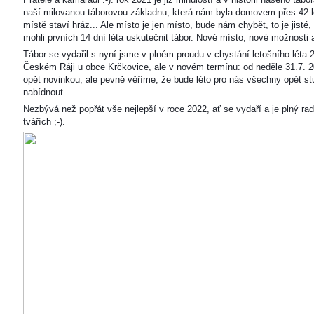
naší milovanou táborovou základnu, která nám byla domovem přes 42 l
místě staví hráz... Ale místo je jen místo, bude nám chybět, to je jisté
mohli prvních 14 dní léta uskutečnit tábor. Nové místo, nové možnosti
Tábor se vydařil s nyní jsme v plném proudu v chystání letošního léta 
Českém Ráji u obce Krčkovice, ale v novém termínu: od neděle 31.7. 2
opět novinkou, ale pevně věříme, že bude léto pro nás všechny opět s
nabídnout.
Nezbývá než popřát vše nejlepší v roce 2022, ať se vydaří a je plný ra
tvářích ;-).