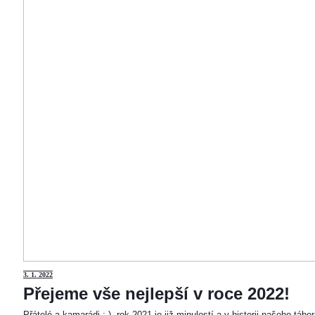
3
. 1. 2022
Přejeme vše nejlepší v roce 2022!
Přátelé a kamarádi :-). rok 2021 je již minulostí a v historii našeho táb