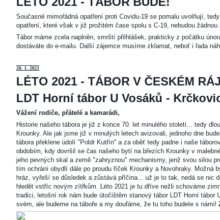
LÉTO 2021 - TÁBOR BUDE!
Současné mimořádná opatření proti Covidu-19 se pomalu uvolňují, tedy 
opatření, které však v již prožitém čase spolu s C-19, nebudou žádnou 
Tábor máme zcela naplněn, smrští přilhlášek, prakticky z počátku únor
dostáváte do e-mailu. Další zájemce musíme zklamat, neboť i řada náh
20
. 1. 2021
LÉTO 2021 - TÁBOR V ČESKÉM RÁJ
LDT Horní tábor U Vosáků - Krčkovice
Vážení rodiče, přátelé a kamarádi,
Historie našeho tábora je již z konce 70. let minulého století... tedy d
Krounky. Ale jak jsme již v minulých letech avizovali, jednoho dne bu
tábora překlene údolí "Poldr Kutřín" a za oběť tedy padne i naše tábor
obdobím, kdy dovršil se čas našeho bytí na březích Krounky v malebné
jeho pevných skal a země "zahryznou" mechanismy, jenž svou silou pro
tím ochrání obydlí dále po proudu říček Krounky a Novohraky. Možná by 
hráz, vyřeší se důsledek a zůstává příčina... už je to tak, nedá se nic d
hledět vstříc novým zítřkům. Léto 2021 je tu dříve nežli schováme zimn
tradici, letošní rok nám bude útočištěm stanový tábor LDT Horní tábo
svém, ale budeme na táboře a my doufáme, že tu toho budete s námi!
Z