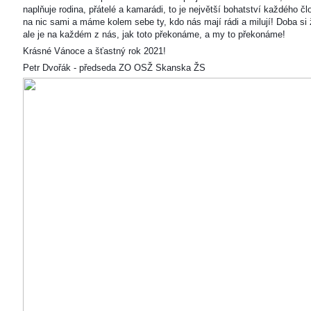
naplňuje rodina, přátelé a kamarádi, to je největší bohatství každého čl
na nic sami a máme kolem sebe ty, kdo nás mají rádi a milují! Doba si ž
ale je na každém z nás, jak toto překonáme, a my to překonáme!
Krásné Vánoce a šťastný rok 2021!
Petr Dvořák - předseda ZO OSŽ Skanska ŽS