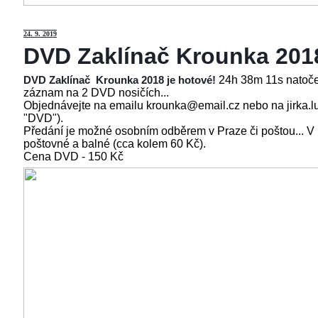
24
. 9. 2019
DVD Zaklínač Krounka 201
24h 38m 11s natoče
DVD Zaklínač Krounka 2018 je hotové!
záznam na 2 DVD nosičích...
Objednávejte na emailu krounka@email.cz nebo na jirka.l
"DVD").
Předání je možné osobním odběrem v Praze či poštou... V
poštovné a balné (cca kolem 60 Kč).
Cena
DVD - 150 Kč